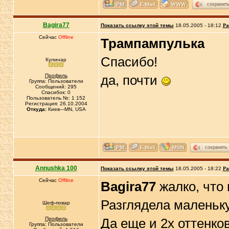
сохранит
Bagira77
Показать ссылку этой темы
18.05.2005 - 18:12
Ра
Сейчас
Offline
Трампампулька
Спасибо!
Кулинар
Профиль
да, почти
Группа: Пользователи
Сообщений: 295
Спасибок: 0
Пользователь №: 1 152
Регистрация: 26.10.2004
Откуда:
Киев---MN, USA
сохранить
Annushka 100
Показать ссылку этой темы
18.05.2005 - 18:22
Ра
Сейчас
Offline
Bagira77
жалко, что
Разглядела маленьк
Шеф-повар
Профиль
Да еще и 2х оттенко
Группа: Пользователи