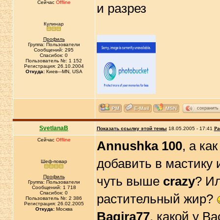
Сейчас
Offline
и разрез
Кулинар
Профиль
Группа: Пользователи
Сообщений: 295
Спасибок: 0
Пользователь №: 1 152
Регистрация: 26.10.2004
Откуда:
Киев---MN, USA
сохранить
SvetlanaB
Показать ссылку этой темы
18.05.2005 - 17:41
Ра
Сейчас
Offline
Annushka 100
, а ка
добавить в мастику 
Шеф-повар
Профиль
чуть выше
crazy
? Ил
Группа: Пользователи
Сообщений: 1 718
Спасибок: 0
растительный жир?
Пользователь №: 2 386
Регистрация: 26.02.2005
Откуда:
Москва
Bagira77
, какой у В