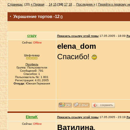
Страницы:
(20)
« Первая
...
14
15
[16]
17
18
...
Последняя »
(
Перейти к первому 
Украшение тортов -12
()
crazy
Показать ссылку этой темы
17.05.2005 - 18:09
Ра
Сейчас
Offline
elena_dom
Спасибо!
Шеф-повар
Профиль
Группа: Пользователи
Сообщений: 791
Спасибок: 1
Пользователь №: 1 801
Регистрация: 4.01.2005
Откуда:
Южная Германия
сохранить
ElenaK
Показать ссылку этой темы
17.05.2005 - 23:19
Ра
Сейчас
Offline
Ватилина
,