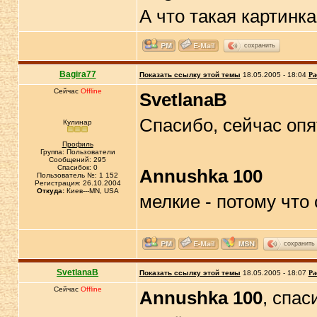
А что такая картинк
сохранить
Bagira77
Показать ссылку этой темы
18.05.2005 - 18:04
Ра
Сейчас
Offline
SvetlanaB
Спасибо, сейчас опя
Кулинар
Профиль
Группа: Пользователи
Сообщений: 295
Спасибок: 0
Annushka 100
Пользователь №: 1 152
Регистрация: 26.10.2004
Откуда:
Киев---MN, USA
мелкие - потому чт
сохранить
SvetlanaB
Показать ссылку этой темы
18.05.2005 - 18:07
Ра
Сейчас
Offline
Annushka 100
, спас