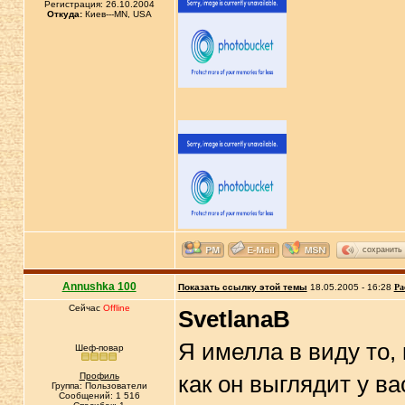
Регистрация: 26.10.2004
Откуда:
Киев---MN, USA
сохранить
Annushka 100
Показать ссылку этой темы
18.05.2005 - 16:28
Ра
Сейчас
Offline
SvetlanaB
Я имелла в виду то, 
Шеф-повар
Профиль
как он выглядит у в
Группа: Пользователи
Сообщений: 1 516