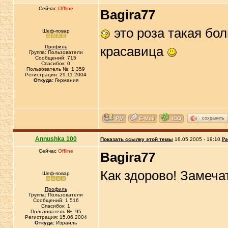
Сейчас
Offline
Bagira77
это роза такая бо
Шеф-повар
Профиль
красавица
Группа: Пользователи
Сообщений: 715
Спасибок: 0
Пользователь №: 1 359
Регистрация: 29.11.2004
Откуда:
Германия
сохранить
Annushka 100
Показать ссылку этой темы
18.05.2005 - 19:10
Ра
Сейчас
Offline
Bagira77
Как здорово! Замеч
Шеф-повар
Профиль
Группа: Пользователи
Сообщений: 1 516
Спасибок: 1
Пользователь №: 95
Регистрация: 15.06.2004
Откуда:
Израиль