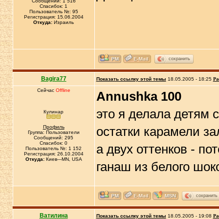
Сообщений: 1 516
Спасибок: 1
Пользователь №: 95
Регистрация: 15.06.2004
Откуда:
Израиль
сохранить
Bagira77
Показать ссылку этой темы
18.05.2005 - 18:25
Ра
Сейчас
Offline
Annushka 100
это я делала детям 
Кулинар
Профиль
остатки карамели за
Группа: Пользователи
Сообщений: 295
Спасибок: 0
а двух оттенков - по
Пользователь №: 1 152
Регистрация: 26.10.2004
Откуда:
Киев---MN, USA
ганаш из белого шоко
сохранить
Ватилина
Показать ссылку этой темы
18.05.2005 - 19:08
Ра