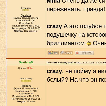
Milla
Oчень да же си
переживать, правда
Кулинар
Профиль
Группа: Пользователи
Сообщений: 237
Спасибок: 0
crazy
А это голубое 
Пользователь №: 3 001
Регистрация: 29.04.2005
Откуда:
Неизвестно
подушечку на которо
бриллиантом
Очен
сохранить
SvetlanaB
Показать ссылку этой темы
18.05.2005 - 04:19
Ра
Сейчас
Offline
crazy
, не пойму я н
белый? На что он по
Шеф-повар
Профиль
Группа: Пользователи
Сообщений: 1 718
Спасибок: 0
Пользователь №: 2 386
Регистрация: 26.02.2005
Откуда:
Москва