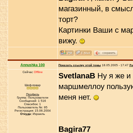
магазинный, в смысл
торт?
Картинки Ваши с мар
вижу.
сохранить
Annushka 100
Показать ссылку этой темы
18.05.2005 - 17:47
Ра
Сейчас
Offline
SvetlanaB
Ну я же и
маршмеллоу пользу
Шеф-повар
Профиль
меня нет.
Группа: Пользователи
Сообщений: 1 516
Спасибок: 1
Пользователь №: 95
Регистрация: 15.06.2004
Откуда:
Израиль
Bagira77