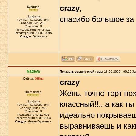
crazy
,
Кулинар
Профиль
спасибо большое з
Группа: Пользователи
Сообщений: 289
Спасибок: 0
Пользователь №: 2 312
Регистрация: 21.02.2005
Откуда:
Германия
сохранить
Nadeya
Показать ссылку этой темы
18.05.2005 - 00:26
Ра
Сейчас
Offline
crazy
Жень, точно торт пох
Шеф-повар
Профиль
классный!!...а как т
Группа: Пользователи
Сообщений: 1 591
Спасибок: 0
идеально покрываешь
Пользователь №: 401
Регистрация: 9.07.2004
Откуда:
Львов-Германия
выравниваешь и каки