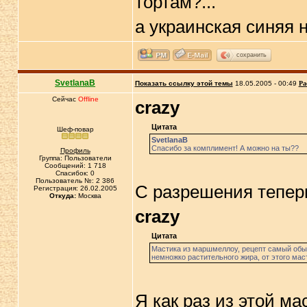
тортам?...
а украинская синяя 
сохранить
SvetlanaB
Показать ссылку этой темы
18.05.2005 - 00:49
Ра
Сейчас
Offline
crazy
Цитата
Шеф-повар
SvetlanaB
Спасибо за комплимент! А можно на ты??
Профиль
Группа: Пользователи
Сообщений: 1 718
Спасибок: 0
Пользователь №: 2 386
С разрешения теперь 
Регистрация: 26.02.2005
Откуда:
Москва
crazy
Цитата
Мастика из маршмеллоу, рецепт самый обы
немножко растительного жира, от этого мас
Я как раз из этой ма