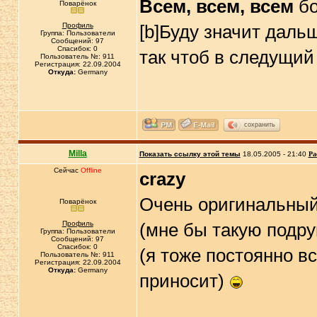
Всем, всем, всем
бо
Поварёнок
Профиль
[b]Буду значит даль
Группа: Пользователи
Сообщений: 97
Спасибок: 0
так чтоб в следущий
Пользователь №: 911
Регистрация: 22.09.2004
Откуда:
Germany
сохранить
Milla
Показать ссылку этой темы
18.05.2005 - 21:40
Ра
Сейчас
Offline
crazy
Очень оригинальный 
Поварёнок
Профиль
(мне бы такую подру
Группа: Пользователи
Сообщений: 97
Спасибок: 0
(я тоже постоянно вс
Пользователь №: 911
Регистрация: 22.09.2004
Откуда:
Germany
приносит)