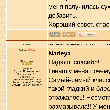
меня получилась су
добавить.
Хороший совет, спа
сохранить
crazy
Показать ссылку этой темы
18.05.2005 - 01:19
Ра
Сейчас
Offline
Nadeya
Надюш, спасибо!
Шеф-повар
Профиль
Ганаш у меня почему
Группа: Пользователи
Сообщений: 791
Спасибок: 1
Самый-самый классны
Пользователь №: 1 801
Регистрация: 4.01.2005
Откуда:
Южная Германия
такой гладкий и блес
отражалось! Несмотря
размазывала!! У мен