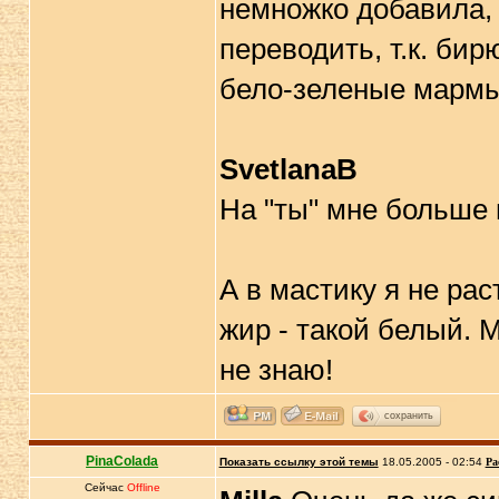
немножко добавила, 
переводить, т.к. би
бело-зеленые мармы
SvetlanaB
На "ты" мне больше
А в мастику я не ра
жир - такой белый. М
не знаю!
сохранить
PinaColada
Показать ссылку этой темы
18.05.2005 - 02:54
Ра
Сейчас
Offline