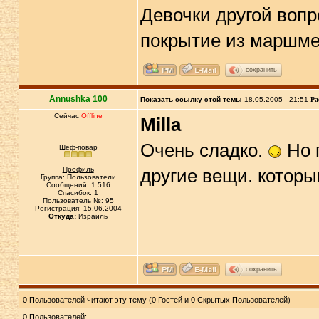
Девочки другой вопр
покрытие из маршмел
сохранить
Annushka 100
Показать ссылку этой темы
18.05.2005 - 21:51
Ра
Сейчас
Offline
Milla
Очень сладко.
Но п
Шеф-повар
Профиль
другие вещи. которы
Группа: Пользователи
Сообщений: 1 516
Спасибок: 1
Пользователь №: 95
Регистрация: 15.06.2004
Откуда:
Израиль
сохранить
0 Пользователей читают эту тему (0 Гостей и 0 Скрытых Пользователей)
0 Пользователей: