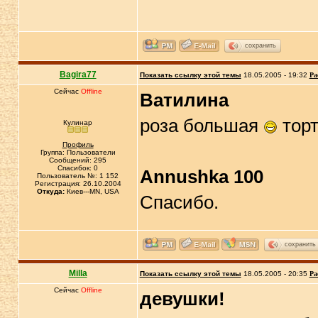
сохранить
Bagira77
Показать ссылку этой темы
18.05.2005 - 19:32
Ра
Сейчас
Offline
Ватилина
роза большая
торт
Кулинар
Профиль
Группа: Пользователи
Сообщений: 295
Спасибок: 0
Annushka 100
Пользователь №: 1 152
Регистрация: 26.10.2004
Откуда:
Киев---MN, USA
Спасибо.
сохранить
Milla
Показать ссылку этой темы
18.05.2005 - 20:35
Ра
Сейчас
Offline
девушки!