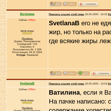
сохранить
Ватилина
Показать ссылку этой темы
18.05.2005 - 10:32
Ра
Сейчас
Offline
SvetlanaB
его не ед
жир, но только на р
Шеф-повар
Профиль
где всякие жиры леж
Группа: Пользователи
Сообщений: 715
Спасибок: 0
Пользователь №: 1 359
Регистрация: 29.11.2004
Откуда:
Германия
сохранить
SvetlanaB
Показать ссылку этой темы
18.05.2005 - 13:03
Ра
Сейчас
Offline
Ватилина
, если я В
На пачке написано: 
Шеф-повар
Профиль
содержание холесте
Группа: Пользователи