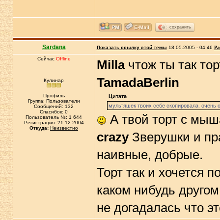
сохранить
Sardana
Показать ссылку этой темы
18.05.2005 - 04:46
Ра
Сейчас
Offline
Milla
чтож ты так то
TamadaBerlin
Кулинар
Профиль
Цитата
Группа: Пользователи
мультяшек твоих себе скопировала. очень 
Сообщений: 132
Спасибок: 0
А твой торт с мыш
Пользователь №: 1 644
Регистрация: 21.12.2004
Откуда:
Неизвестно
crazy
Зверушки и пра
наивные, добрые.
Торт так и хочется п
каком нибудь другом
не догадалась что эт