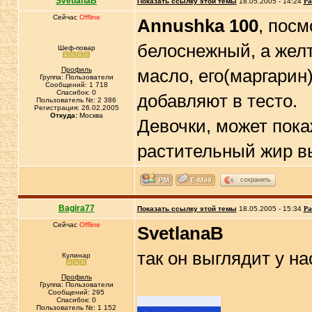
SvetlanaB
Показать ссылку этой темы
18.05.2005 - 14:24
Ра
Сейчас
Offline
Annushka 100
, посм
белоснежный, а желт
Шеф-повар
Профиль
масло, его(маргарин
Группа: Пользователи
Сообщений: 1 718
Спасибок: 0
добавляют в тесто.
Пользователь №: 2 386
Регистрация: 26.02.2005
Откуда:
Москва
Девочки, может пока
растительный жир в
сохранить
Bagira77
Показать ссылку этой темы
18.05.2005 - 15:34
Ра
Сейчас
Offline
SvetlanaB
так он выглядит у на
Кулинар
Профиль
Группа: Пользователи
Сообщений: 295
Спасибок: 0
Пользователь №: 1 152