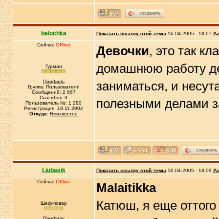
сохранить
belochka
Показать ссылку этой темы
16.04.2005 - 18:07
Ра
Сейчас
Offline
Девочки
, это так кл
домашнюю работу де
Гурман
Профиль
заниматься, и несут
Группа: Пользователи
Сообщений: 2 667
Спасибок: 3
полезными делами з
Пользователь №: 1 280
Регистрация: 19.11.2004
Откуда:
Неизвестно
сохранить
Ljubasik
Показать ссылку этой темы
16.04.2005 - 18:09
Ра
Сейчас
Offline
Malaitikka
Катюш, я еще оттого
Шеф-повар
Профиль