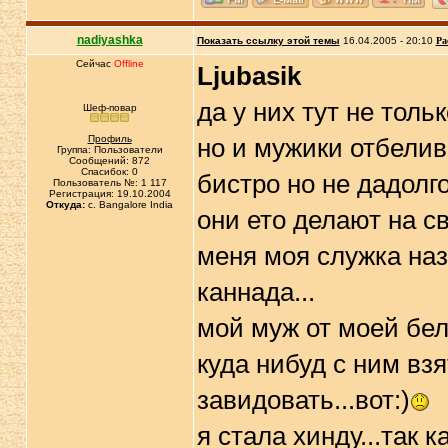
nadiyashka
Показать ссылку этой темы
16.04.2005 - 20:10
Ра
Сейчас
Offline
Ljubasik
да у них тут не тол
Шеф-повар
Профиль
но и мужики отбели
Группа: Пользователи
Сообщений: 872
Спасибок: 0
бистро но не дадолг
Пользователь №: 1 117
Регистрация: 19.10.2004
Откуда:
c. Bangalore India
они ето делают на св
меня моя служка назы
каннада...
мой муж от моей бел
куда нибуд с ним взя
завидовать...вот:)
я стала хинду...так 