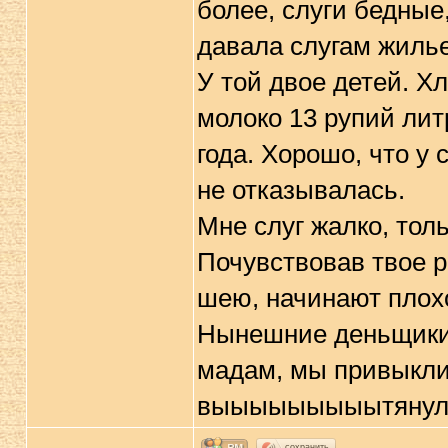
более, слуги бедные
давала слугам жилье
У той двое детей. Хл
молоко 13 рупий лит
года. Хорошо, что у
не отказывалась.
Мне слуг жалко, тол
Почувствовав твое р
шею, начинают плохо
Нынешние деньщики 
мадам, мы привыкли 
выыыыыыыыытянулос
сохранить