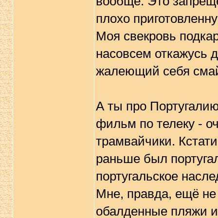
вообще. Это запреще
плохо приготовленну
Моя свекровь подкар
насовсем откажусь д
жалеющий себя сма
А ты про Португали
фильм по телеку - о
трамвайчики. Кстати
раньше был португал
португальское насле
Мне, правда, ещё не
обалденные пляжи и 