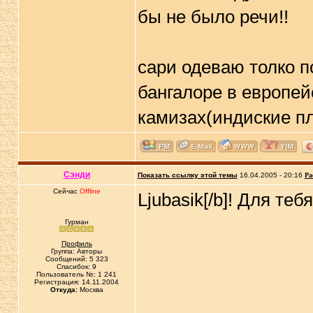
бы не было речи!!
сари одеваю толко п
бангалоре в европейс
камизах(индиские п
Сэнди
Показать ссылку этой темы
16.04.2005 - 20:16
Ра
Сейчас
Offline
Ljubasik[/b]! Для те
Гурман
Профиль
Группа: Авторы
Сообщений: 5 323
Спасибок: 9
Пользователь №: 1 241
Регистрация: 14.11.2004
Откуда:
Москва