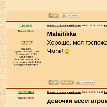
сохранить
Ljubasik
Показать ссылку этой темы
16.04.2005 - 18:34
Ра
Сейчас
Offline
Malaitikka
Хорошо, моя госпож
Шеф-повар
Профиль
Чмок!
Группа: Пользователи
Сообщений: 1 685
Спасибок: 0
Пользователь №: 939
Регистрация: 25.09.2004
Откуда:
Неизвестно
сохранить
nadiyashka
Показать ссылку этой темы
16.04.2005 - 19:59
Ра
Сейчас
Offline
девочки всем огром