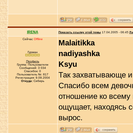
сохранить
IRENA
Показать ссылку этой темы
17.04.2005 - 06:45
Ра
Сейчас
Offline
Malaitikka
nadiyashka
Гурман
Профиль
Ksyu
Группа: Пользователи
Сообщений: 3 034
Спасибок: 0
Так захватывающе и
Пользователь №: 817
Регистрация: 9.09.2004
Откуда:
Сибирь
Спасибо всем девочк
отношение ко всему 
ощущает, находясь со
вырос.
сохранить