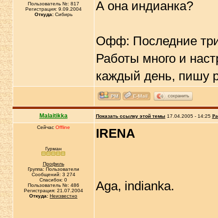
А она индианка?
Пользователь №: 817
Регистрация: 9.09.2004
Откуда:
Сибирь
Офф: Последние три
Работы много и наст
каждый день, пишу 
сохранить
Malaitikka
Показать ссылку этой темы
17.04.2005 - 14:25
Ра
Сейчас
Offline
IRENA
Гурман
Профиль
Группа: Пользователи
Сообщений: 3 274
Спасибок: 0
Aga, indianka.
Пользователь №: 486
Регистрация: 21.07.2004
Откуда:
Неизвестно