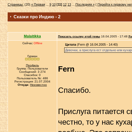
Страницы:
(20)
« Первая
...
9
10
[11]
12
13
...
Последняя »
(
Перейти к первому н
Сказки про Индию - 2
Malaitikka
Показать ссылку этой темы
16.04.2005 - 17:48
Ра
Сейчас
Offline
Цитата
(Fern @ 16.04.2005 - 14:40)
Девочки, а прислуга ест отдельно или кухар
Гурман
Профиль
Fern
Группа: Пользователи
Сообщений: 3 274
Спасибок: 0
Пользователь №: 486
Регистрация: 21.07.2004
Откуда:
Неизвестно
Спасибо.
Прислуга питается с
честно, то у нас кух