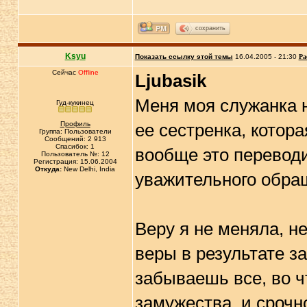
сохранить
Ksyu
Показать ссылку этой темы
16.04.2005 - 21:30
Ра
Сейчас
Offline
Ljubasik
Меня моя служанка н
Гуд-кукинец
Профиль
ее сестренка, котора
Группа: Пользователи
Сообщений: 2 913
Спасибок: 1
вообще это переводит
Пользователь №: 12
Регистрация: 15.06.2004
Откуда:
New Delhi, India
уважительного обра
Веру я не меняла, не
веры в результате за
забываешь все, во чт
замужества, и срочн