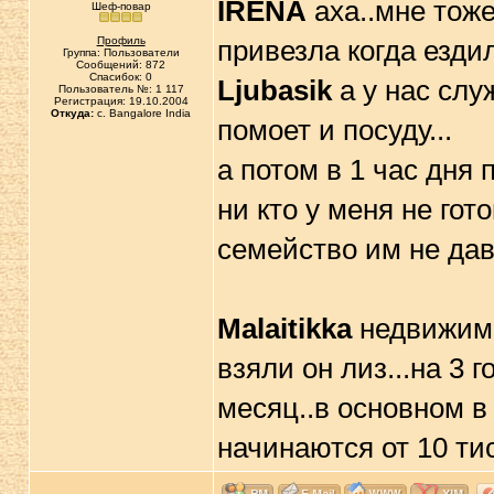
IRENA
аха..мне тоже
Шеф-повар
Профиль
привезла когда езди
Группа: Пользователи
Сообщений: 872
Спасибок: 0
Ljubasik
а у нас слу
Пользователь №: 1 117
Регистрация: 19.10.2004
Откуда:
c. Bangalore India
помоет и посуду...
а потом в 1 час дня п
ни кто у меня не гото
семейство им не дав
Malaitikka
недвижимо
взяли он лиз...на 3 го
месяц..в основном в
начинаются от 10 тис!