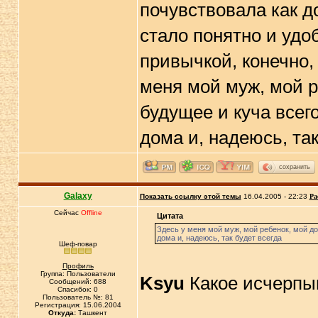
почувствовала как д
стало понятно и удо
привычкой, конечно, 
меня мой муж, мой р
будущее и куча всего
дома и, надеюсь, так
сохранить
Galaxy
Показать ссылку этой темы
16.04.2005 - 22:23
Ра
Сейчас
Offline
Цитата
Здесь у меня мой муж, мой ребенок, мой дом
дома и, надеюсь, так будет всегда
Шеф-повар
Профиль
Группа: Пользователи
Ksyu
Какое исчерпы
Сообщений: 688
Спасибок: 0
Пользователь №: 81
Регистрация: 15.06.2004
Откуда:
Ташкент