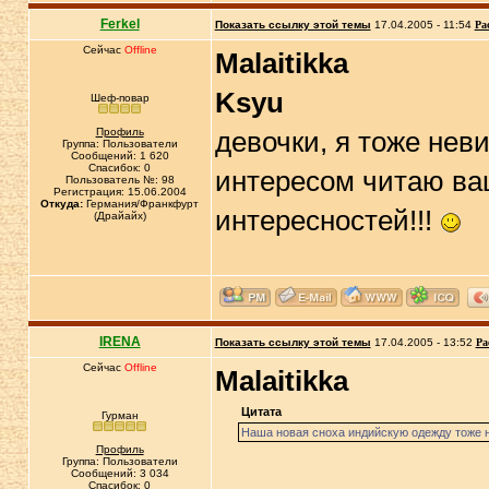
Ferkel
Показать ссылку этой темы
17.04.2005 - 11:54
Ра
Сейчас
Offline
Malaitikka
Ksyu
Шеф-повар
Профиль
девочки, я тоже нев
Группа: Пользователи
Сообщений: 1 620
Спасибок: 0
интересом читаю ваш
Пользователь №: 98
Регистрация: 15.06.2004
Откуда:
Германия/Франкфурт
интересностей!!!
(Драйайх)
IRENA
Показать ссылку этой темы
17.04.2005 - 13:52
Ра
Сейчас
Offline
Malaitikka
Цитата
Гурман
Наша новая сноха индийскую одежду тоже н
Профиль
Группа: Пользователи
Сообщений: 3 034
Спасибок: 0