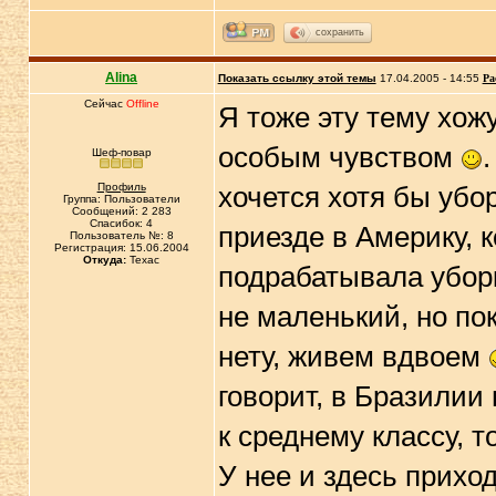
сохранить
Alina
Показать ссылку этой темы
17.04.2005 - 14:55
Ра
Сейчас
Offline
Я тоже эту тему хожу
особым чувством
Шеф-повар
Профиль
хочется хотя бы убо
Группа: Пользователи
Сообщений: 2 283
Спасибок: 4
приезде в Америку, 
Пользователь №: 8
Регистрация: 15.06.2004
Откуда:
Техас
подрабатывала уборк
не маленький, но пок
нету, живем вдвоем
говорит, в Бразилии
к среднему классу, т
У нее и здесь прихо