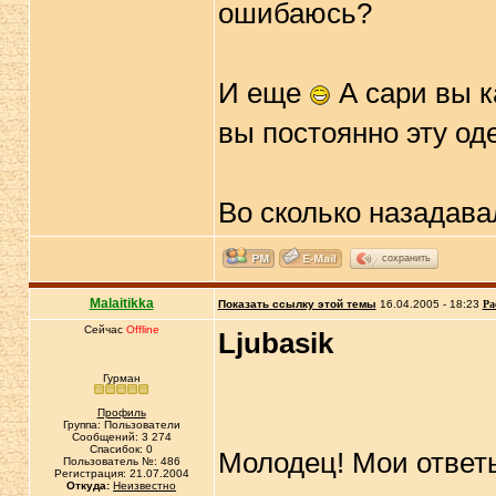
ошибаюсь?
И еще
А сари вы к
вы постоянно эту од
Во сколько назадав
сохранить
Malaitikka
Показать ссылку этой темы
16.04.2005 - 18:23
Ра
Сейчас
Offline
Ljubasik
Гурман
Профиль
Группа: Пользователи
Сообщений: 3 274
Спасибок: 0
Молодец! Мои ответ
Пользователь №: 486
Регистрация: 21.07.2004
Откуда:
Неизвестно