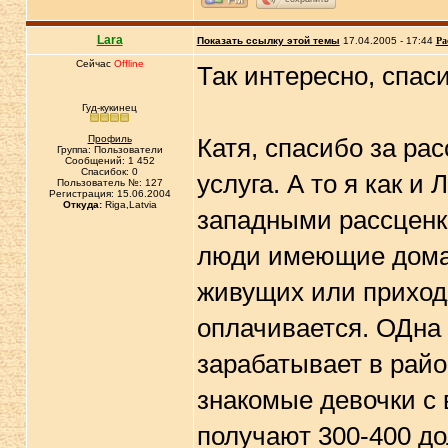
Lara
Показать ссылку этой темы
17.04.2005 - 17:44
Ра
Сейчас
Offline
Так интересно, спаси
Гуд-кукинец
Профиль
Катя, спасибо за рас
Группа: Пользователи
Сообщений: 1 452
Спасибок: 0
услуга. А то я как 
Пользователь №: 127
Регистрация: 15.06.2004
Откуда:
Riga,Latvia
западными рассценка
люди имеющие дома 
живущих или приход
оплачивается. ОДна
зарабатывает в райо
знакомые девочки с
получают 300-400 до