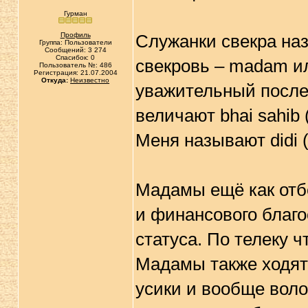
Гурман
Профиль
Служанки свекра назы
Группа: Пользователи
Сообщений: 3 274
Спасибок: 0
свекровь – madam или
Пользователь №: 486
Регистрация: 21.07.2004
Откуда:
Неизвестно
уважительный послел
величают bhai sahib (
Меня называют didi 
Мадамы ещё как отбе
и финансового благо
статуса. По телеку 
Мадамы также ходят
усики и вообще воло