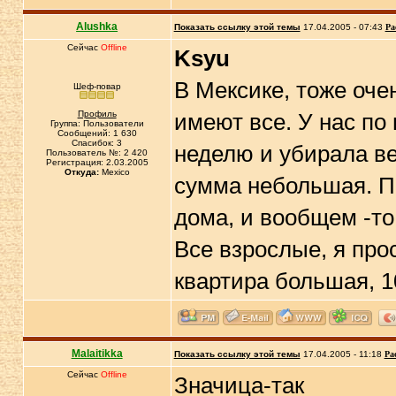
Alushka
Показать ссылку этой темы
17.04.2005 - 07:43
Ра
Сейчас
Offline
Ksyu
В Мексике, тоже оче
Шеф-повар
Профиль
имеют все. У нас по
Группа: Пользователи
Сообщений: 1 630
Спасибок: 3
неделю и убирала ве
Пользователь №: 2 420
Регистрация: 2.03.2005
Откуда:
Mexico
сумма небольшая. По
дома, и вообщем -то
Все взрослые, я про
квартира большая, 1
Malaitikka
Показать ссылку этой темы
17.04.2005 - 11:18
Ра
Сейчас
Offline
Значица-так