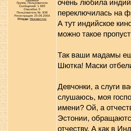
очень любила индийс
Группа: Пользователи
Сообщений: 1 685
Спасибок: 0
переключилась на фр
Пользователь №: 939
Регистрация: 25.09.2004
Откуда:
Неизвестно
А тут индийское кино
можно такое пропуст
Так ваши мадамы ещ
Шютка! Маски отбел
Девчонки, а слуги ва
слушаюсь, моя госпо
имени? Ой, а отчест
Эстонии, обращаются
отчеству. А как в Ин