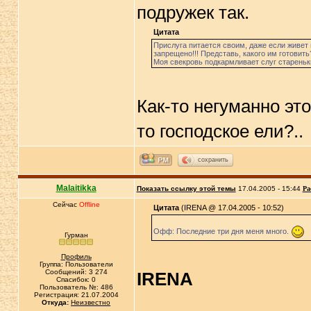
подружек так.
Цитата
Прислуга питается своим, даже если живет п
запрещено!!! Представь, какого им готовить
Моя свекровь подкармливает слуг старень
Как-то негуманно это
то господское ели?..
сохранить
Malaitikka
Показать ссылку этой темы
17.04.2005 - 15:44
Ра
Сейчас
Offline
Цитата
(IRENA @ 17.04.2005 - 10:52)
Офф: Последние три дня меня много.
Гурман
Профиль
Группа: Пользователи
Сообщений: 3 274
IRENA
Спасибок: 0
Пользователь №: 486
Регистрация: 21.07.2004
Откуда:
Неизвестно