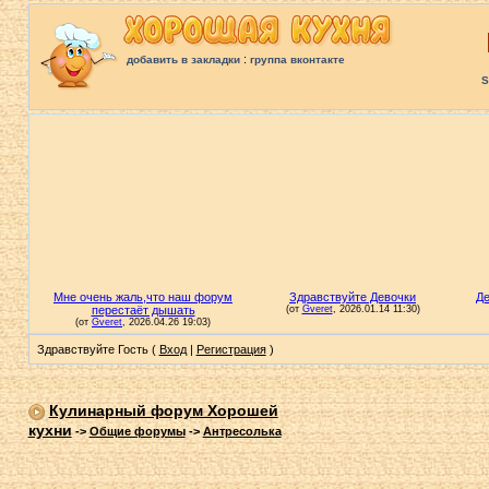
:
добавить в закладки
группа вконтакте
S
Здравствуйте Гость (
Вход
|
Регистрация
)
Кулинарный форум Хорошей
кухни
->
Общие форумы
->
Антресолька