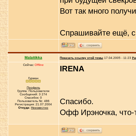
при будущей свекров
Вот так много получ
Спрашивайте ещё, с 
сохранить
Malaitikka
Показать ссылку этой темы
17.04.2005 - 11:23
Ра
Сейчас
Offline
IRENA
Гурман
Профиль
Группа: Пользователи
Сообщений: 3 274
Спасибок: 0
Спасибо.
Пользователь №: 486
Регистрация: 21.07.2004
Откуда:
Неизвестно
Офф Ирэночка, что-
сохранить