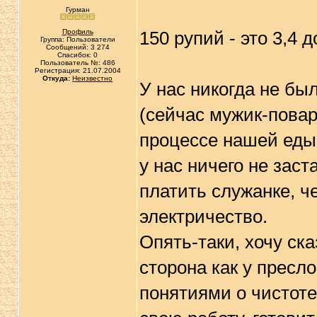
Гурман
Профиль
150 рупий - это 3,4 
Группа: Пользователи
Сообщений: 3 274
Спасибок: 0
Пользователь №: 486
Регистрация: 21.07.2004
Откуда:
Неизвестно
У нас никогда не бы
(сейчас мужик-повар
процессе нашей еды,
у нас ничего не зас
платить служанке, ч
электричество.
Опять-таки, хочу ска
сторона как у пресл
понятиями о чистоте