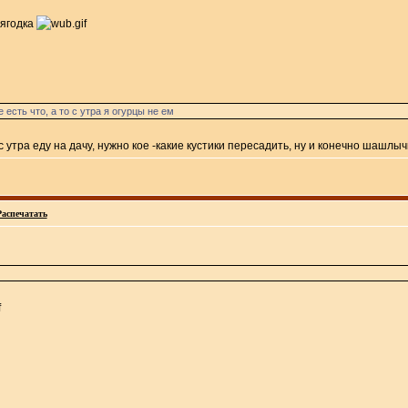
 ягодка
 есть что, а то с утра я огурцы не ем
с утра еду на дачу, нужно кое -какие кустики пересадить, ну и конечно шашлы
Распечатать