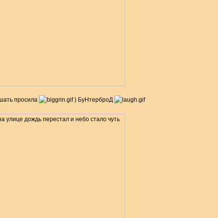
кушать просила
) БуНтерброД