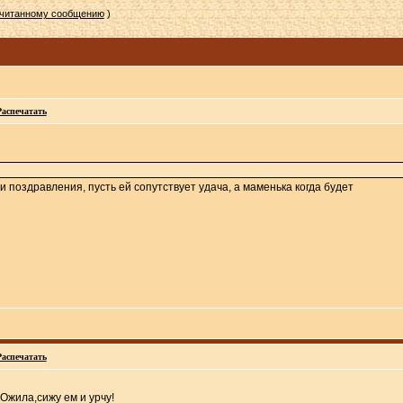
очитанному сообщению
)
Распечатать
 поздравления, пусть ей сопутствует удача, а маменька когда будет
Распечатать
Ожила,сижу ем и урчу!