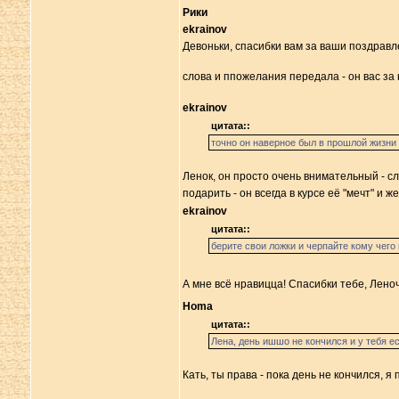
Рики
ekrainov
Девоньки, спасибки вам за ваши поздрав
слова и ппожелания передала - он вас за 
ekrainov
цитата::
точно он наверное был в прошлой жизн
Ленок, он просто очень внимательный - 
подарить - он всегда в курсе её "мечт" и 
ekrainov
цитата::
берите свои ложки и черпайте кому чего
А мне всё нравицца! Спасибки тебе, Лено
Homa
цитата::
Лена, день ишшо не кончился и у тебя е
Кать, ты права - пока день не кончился, 