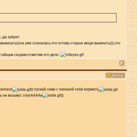
,да зубрит.
выкинуть(она уже созналась,что готова старые вещи выкинуть))),что
китайцам сходим,отметим это дело.
реклася
)) пускай сами с папаней себя кормють
ь не возьмут..глупААААи
))