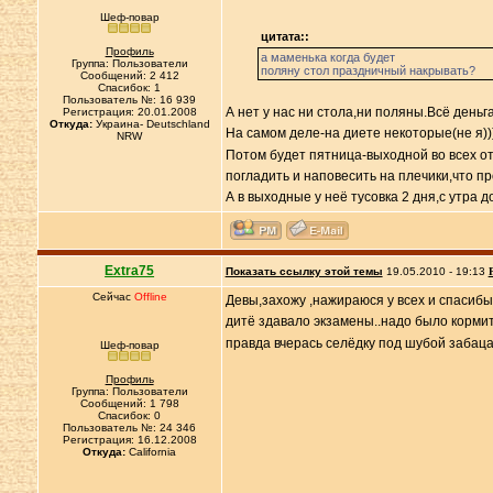
Шеф-повар
цитата::
Профиль
а маменька когда будет
Группа: Пользователи
поляну стол праздничный накрывать?
Сообщений: 2 412
Спасибок: 1
Пользователь №: 16 939
А нет у нас ни стола,ни поляны.Всё день
Регистрация: 20.01.2008
Откуда:
Украина- Deutschland
На самом деле-на диете некоторые(не я))
NRW
Потом будет пятница-выходной во всех от
погладить и наповесить на плечики,что пр
А в выходные у неё тусовка 2 дня,с утра 
Extra75
Показать ссылку этой темы
19.05.2010 - 19:13
Сейчас
Offline
Девы,захожу ,нажираюся у всех и спасибы
дитё здавало экзамены..надо было кормить
правда вчерась селёдку под шубой забаца
Шеф-повар
Профиль
Группа: Пользователи
Сообщений: 1 798
Спасибок: 0
Пользователь №: 24 346
Регистрация: 16.12.2008
Откуда:
California