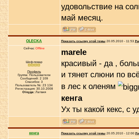
удовольствие на сол
май месяц.
OLECKA
Показать ссылку этой темы
20.05.2010 - 11:53
Ра
Сейчас
Offline
marele
красивый - да , боль
Шеф-повар
Профиль
и тянет слюни по вс
Группа: Пользователи
Сообщений: 2 109
Спасибок: 3
в лес к оленям
Пользователь №: 23 134
Регистрация: 30.10.2008
Откуда:
Латвия
кенга
Ух ты какой кекс, с
кенга
Показать ссылку этой темы
20.05.2010 - 12:00
Ра