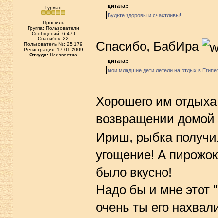
цитата::
Гурман
Будьте здоровы и счастливы!
Профиль
Группа: Пользователи
Сообщений: 6 470
Спасибок: 22
Спасибо, БабИра
Пользователь №: 25 179
Регистрация: 17.01.2009
Откуда:
Неизвестно
цитата::
мои младшие дети летели на отдых в Египе
Хорошего им отдыха,
возвращении домой
Ириш, рыбка получил
угощение! А пирожок
было вкусно!
Надо бы и мне этот 
очень ты его нахва