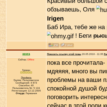
Красивый большой соб
обзываешь, Оля
Irigen
Баб Ира, тебе же на 
! Беги
рыс
кенга
Показать ссылку этой темы
20.05.2010 - 11:35
Ра
Сейчас
Offline
пока все прочитала- 
мдяяяя, много вы пи
Гурман
Профиль
проблемы на ваши пл
Группа: Пользователи
Сообщений: 4 873
Спасибок: 40
спокойной душой буд
Пользователь №: 5 124
Регистрация: 12.12.2005
Откуда:
Германия
поговорить интересн
сейчас в этой роли к