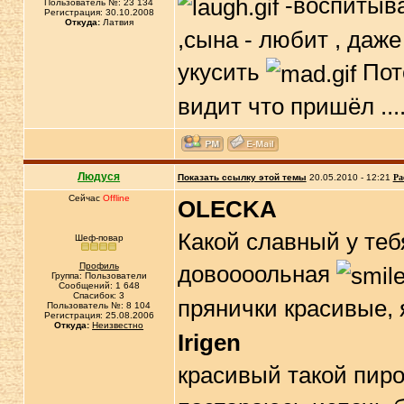
-воспитыва
Пользователь №: 23 134
Регистрация: 30.10.2008
Откуда:
Латвия
,сына - любит , даже
укусить
Пото
видит что пришёл ...
Людуся
Показать ссылку этой темы
20.05.2010 - 12:21
Ра
Сейчас
Offline
OLECKA
Какой славный у теб
Шеф-повар
Профиль
довоооольная
Группа: Пользователи
Сообщений: 1 648
Спасибок: 3
прянички красивые, 
Пользователь №: 8 104
Регистрация: 25.08.2006
Откуда:
Неизвестно
Irigen
красивый такой пиро