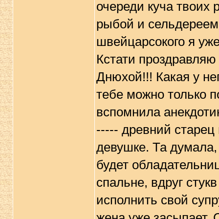
очереди куча твоих 
рыбой и сельдереем 
швейцарсокого я уже 
Кстати проздравляю
Днюхой!!! Какая у нег
тебе можно только по
вспомнила анекдотик
----- древний старе
девушке. Та думала,
будет обладательниц
спальне, вдруг стук
исполнить свой супр
жена уже засыпает. 