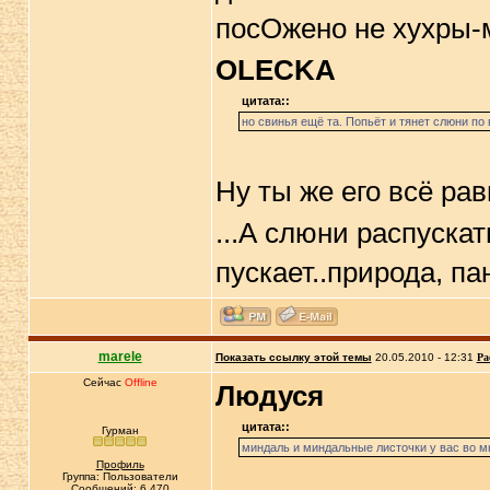
посОжено не хухры-
OLECKA
цитата::
но свинья ещё та. Попьёт и тянет слюни по 
Ну ты же его всё р
...А слюни распускат
пускает..природа, 
marele
Показать ссылку этой темы
20.05.2010 - 12:31
Ра
Сейчас
Offline
Людуся
цитата::
Гурман
миндаль и миндальные листочки у вас во м
Профиль
Группа: Пользователи
Сообщений: 6 470