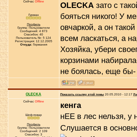
Сейчас
Offline
OLECKA
зато с тако
бояться никого! У м
Гурман
Профиль
овчаркой, а он тако
Группа: Пользователи
Сообщений: 4 873
Спасибок: 40
всем ласкаться, а на
Пользователь №: 5 124
Регистрация: 12.12.2005
Откуда:
Германия
Хозяйка, убери свое
корзинами набирала-
не боялась, еще бы-
OLECKA
Показать ссылку этой темы
20.05.2010 - 12:17
Ра
Сейчас
Offline
кенга
нЕЕ в лес нельзя, у
Шеф-повар
Профиль
Слушается в основном
Группа: Пользователи
Сообщений: 2 109
Спасибок: 3