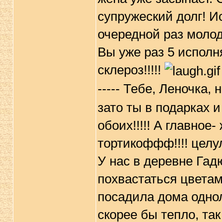
супружеский долг! Исп
очередной раз молод
Вы уже раз 5 исполн
склероз!!!!!
----- Тебе, Леночка,
зато ты в подарках и
обоих!!!!! А главно
тортикоффф!!!! целу
У нас в деревне Гад
похвастаться цветам
посадила дома однол
скорее бы тепло, так