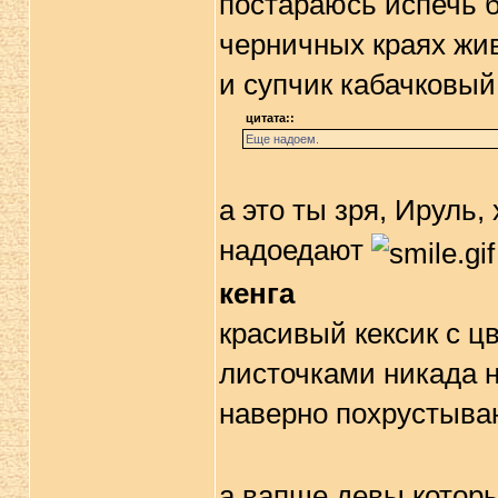
постараюсь испечь б
черничных краях живу
и супчик кабачковы
цитата::
Еще надоем.
а это ты зря, Ируль
надоедают
кенга
красивый кексик с ц
листочками никада н
наверно похрустыв
а вапще девы которы