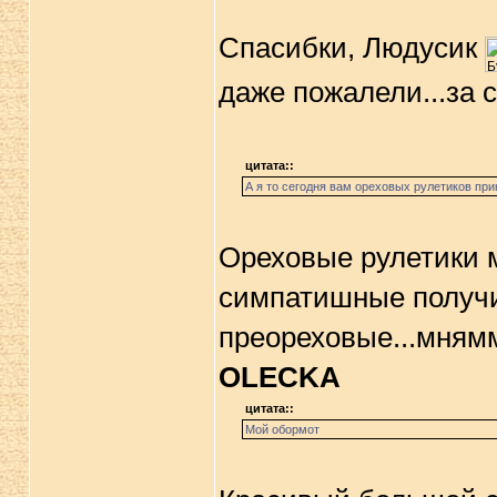
Спасибки, Людусик
даже пожалели...за 
цитата::
А я то сегодня вам ореховых рулетиков при
Ореховые рулетики м
симпатишные получил
преореховые...мнямм
OLECKA
цитата::
Мой обормот