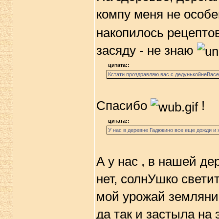
компу меня не особ
накопилось рецептов
засяду - не знаю
цитата::
Кстати проздравляю вас с дедунькойнеВасе
Спасибо
!
цитата::
У нас в деревне Гадюкино все еще дожди и 
А у нас , в нашей де
нет, солнУшко светит
мой урожай земляник
да так и застыла на 