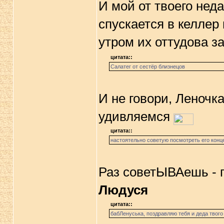
И мой от твоего неда
спускается в келлер 
утром их оттудова з
цитата::
Салатег от сестёр близнецов
И не говори, Леночк
удивляемся
цитата::
настоятельно советую посмотреть его конце
Раз советЫВАешь - 
Людуся
цитата::
бабЛенуська, поздравляю тебя и деда твого