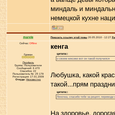
миндаль и миндальны
немецкой кухне нац
marele
Показать ссылку этой темы
20.05.2010 - 12:27
Ра
Сейчас
Offline
кенга
цитата::
Гурман
о своем кексике вот он такой получился
Профиль
Группа: Пользователи
Сообщений: 6 470
Спасибок: 22
Любушка, какой крас
Пользователь №: 25 179
Регистрация: 17.01.2009
Откуда:
Неизвестно
такой...прям празд
цитата::
Леночка, спасибо тебе за рецепт, переводи 
На здоровье, дорогая