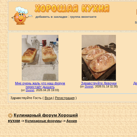
:
добавить в закладки
группа вконтакте
S
Здравствуйте Гость (
Вход
|
Регистрация
)
Кулинарный форум Хорошей
кухни
->
Кулинарные форумы
->
Архив