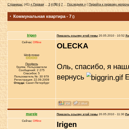
Страницы:
(41)
« Первая
...
3
4
[5]
6
7
...
Последняя »
(
Перейти к первому непро
Коммунальная квартира - 7
()
Irigen
Показать ссылку этой темы
20.05.2010 - 10:52
Ра
Сейчас
Offline
OLECKA
Шеф-повар
Профиль
Оль, спасибо, я нашл
Группа: Пользователи
Сообщений: 2 275
Спасибок: 5
вернусь
Е
Пользователь №: 30 979
Регистрация: 22.09.2009
Откуда:
Санкт-Петербург
marele
Показать ссылку этой темы
20.05.2010 - 11:30
Ра
Сейчас
Offline
Irigen