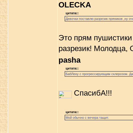
OLECKA
цитата::
Девочки поставлю разрезик пряников ,ну оч
Это прям пушистики 
разрезик! Молодца,
pasha
цитата::
БабЛену с прогрессирующим склерозом. Да н
СпасибА!!!
цитата::
Мой обычно с вечера тащит.