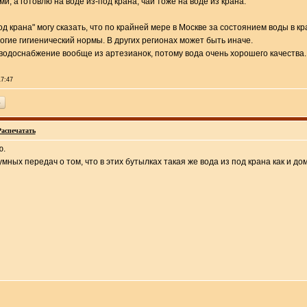
, а готовлю на воде из-под крана, чай тоже на воде из крана.
под крана" могу сказать, что по крайней мере в Москве за состоянием воды в к
огие гигиенический нормы. В других регионах может быть иначе.
водоснабжение вообще из артезианок, потому вода очень хорошего качества.
17:47
ь
Распечатать
ю.
ых передач о том, что в этих бутылках такая же вода из под крана как и дома