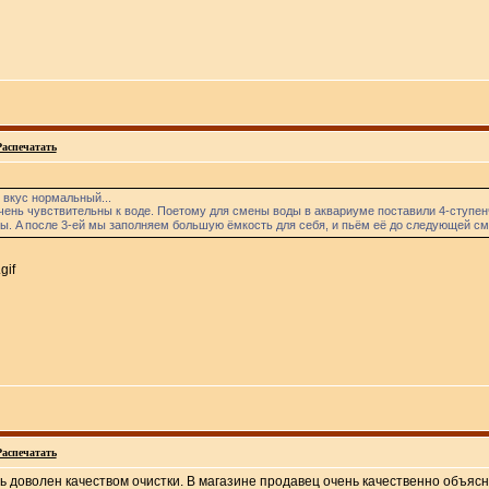
Распечатать
и вкус нормальный...
очень чувствительны к воде. Поетому для смены воды в аквариуме поставили 4-ступен
. A после 3-ей мы заполняем большую ёмкость для себя, и пьём её до следующей сме
Распечатать
нь доволен качеством очистки. В магазине продавец очень качественно объяс