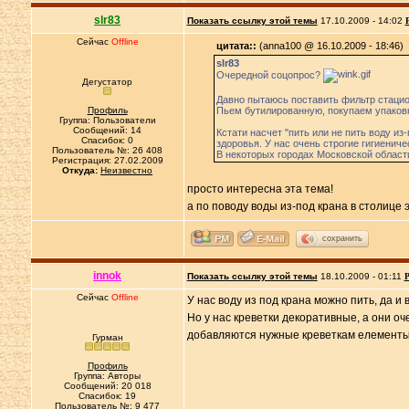
slr83
Показать ссылку этой темы
17.10.2009 - 14:02
Сейчас
Offline
цитата::
(anna100 @ 16.10.2009 - 18:46)
slr83
Очередной соцопрос?
Дегустатор
Давно пытаюсь поставить фильтр стацион
Профиль
Пьем бутилированную, покупаем упаковкам
Группа: Пользователи
Сообщений: 14
Кстати насчет "пить или не пить воду из
Спасибок: 0
здоровья. У нас очень строгие гигиенич
Пользователь №: 26 408
В некоторых городах Московской област
Регистрация: 27.02.2009
Откуда:
Неизвестно
просто интересна эта тема!
а по поводу воды из-под крана в столице э
сохранить
innok
Показать ссылку этой темы
18.10.2009 - 01:11
Р
Сейчас
Offline
У нас воду из под крана можно пить, да и 
Но у нас креветки декоративные, а они о
добавляются нужные креветкам елементы. 
Гурман
Профиль
Группа: Авторы
Сообщений: 20 018
Спасибок: 19
Пользователь №: 9 477