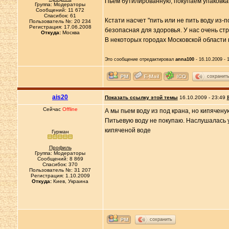
Пьем бутилированную, покупаем упаковками
Группа: Модераторы
Сообщений: 11 672
Спасибок: 61
Кстати насчет "пить или не пить воду из-
Пользователь №: 20 234
Регистрация: 17.06.2008
безопасная для здоровья. У нас очень стр
Откуда:
Москва
В некоторых городах Московской области 
Это сообщение отредактировал
anna100
- 16.10.2009 - 
сохранит
ais20
Показать ссылку этой темы
16.10.2009 - 23:49
Сейчас
Offline
А мы пьем воду из под крана, но кипячену
Питьевую воду не покупаю. Наслушалась умн
кипяченой воде
Гурман
Профиль
Группа: Модераторы
Сообщений: 8 869
Спасибок: 370
Пользователь №: 31 207
Регистрация: 1.10.2009
Откуда:
Киев, Украина
сохранить