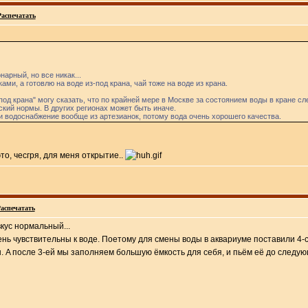
Распечатать
арный, но все никак...
и, а готовлю на воде из-под крана, чай тоже на воде из крана.
-под крана" могу сказать, что по крайней мере в Москве за состоянием воды в кране с
еский нормы. В других регионах может быть иначе.
и водоснабжение вообще из артезианок, потому вода очень хорошего качества.
то, чесгря, для меня открытие..
аспечатать
вкус нормальный...
чень чувствительны к воде. Поетому для смены воды в аквариуме поставили 4
A после 3-ей мы заполняем большую ёмкость для себя, и пьём её до следующ