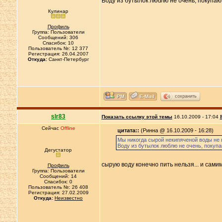
Воду из бутылок люблю не очень, покупаю 
Кулинар
Профиль
Группа: Пользователи
Сообщений: 306
Спасибок: 10
Пользователь №: 12 377
Регистрация: 26.04.2007
Откуда:
Санкт-Петербург
сохранить
slr83
Показать ссылку этой темы
16.10.2009 - 17:04
Сейчас
Offline
цитата::
(Ринна @ 16.10.2009 - 16:28)
Мы никогда сырой некипяченой воды не п
Воду из бутылок люблю не очень, покупаю
Дегустатор
сырую воду конечно пить нельзя... и сами
Профиль
Группа: Пользователи
Сообщений: 14
Спасибок: 0
Пользователь №: 26 408
Регистрация: 27.02.2009
Откуда:
Неизвестно