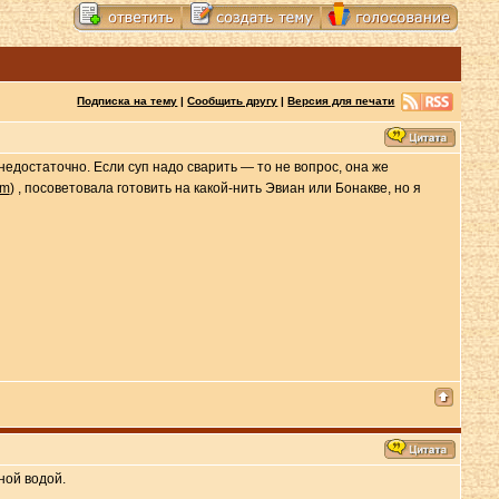
Подписка на тему
|
Сообщить другу
|
Версия для печати
едостаточно. Если суп надо сварить — то не вопрос, она же
om
) , посоветовала готовить на какой-нить Эвиан или Бонакве, но я
ной водой.