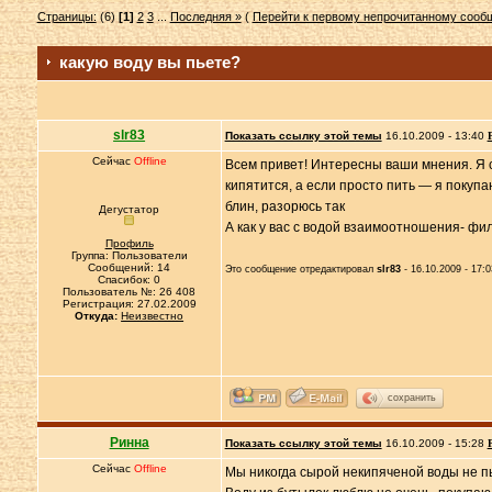
Страницы:
(6)
[1]
2
3
...
Последняя »
(
Перейти к первому непрочитанному соо
какую воду вы пьете?
slr83
Показать ссылку этой темы
16.10.2009 - 13:40
Сейчас
Offline
Всем привет! Интересны ваши мнения. Я с
кипятится, а если просто пить — я покупа
блин, разорюсь так
Дегустатор
А как у вас с водой взаимоотношения- фил
Профиль
Группа: Пользователи
Сообщений: 14
Это сообщение отредактировал
slr83
- 16.10.2009 - 17:0
Спасибок: 0
Пользователь №: 26 408
Регистрация: 27.02.2009
Откуда:
Неизвестно
сохранить
Ринна
Показать ссылку этой темы
16.10.2009 - 15:28
Сейчас
Offline
Мы никогда сырой некипяченой воды не пь