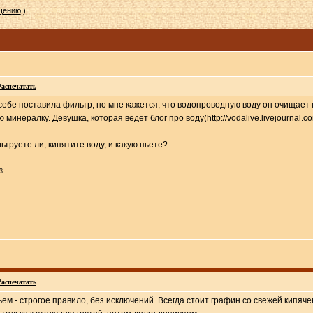
бщению
)
Распечатать
ебе поставила фильтр, но мне кажется, что водопроводную воду он очищает н
ю минералку. Девушка, которая ведет блог про воду(
http://vodalive.livejournal.c
ьтруете ли, кипятите воду, и какую пьете?
3
Распечатать
ем - строгое правило, без исключений. Всегда стоит графин со свежей кипяче