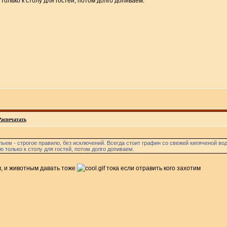
только к столу для гостей, потом долго допиваем.
Распечатать
ьем - строгое правило, без исключений. Всегда стоит графин со свежей кипяченой вод
 только к столу для гостей, потом долго допиваем.
м, и животным давать тоже
тока если отравить кого захотим