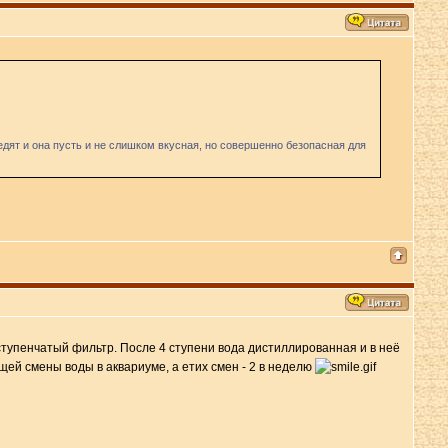
ледят и она пусть и не слишком вкусная, но совершенно безопасная для
-ступенчатый фильтр. После 4 ступени вода дистиллированная и в неё
ей смены воды в аквариуме, а етих смен - 2 в неделю