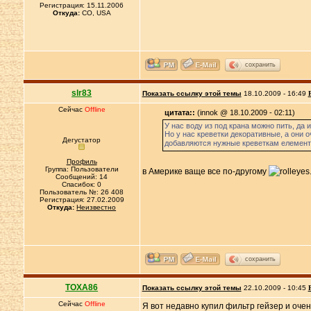
Регистрация: 15.11.2006
Откуда:
CO, USA
сохранить
slr83
Показать ссылку этой темы
18.10.2009 - 16:49
Сейчас
Offline
цитата::
(innok @ 18.10.2009 - 02:11)
У нас воду из под крана можно пить, да 
Но у нас креветки декоративные, а они 
Дегустатор
добавляются нужные креветкам елементы
Профиль
Группа: Пользователи
в Америке ваще все по-другому
Сообщений: 14
Спасибок: 0
Пользователь №: 26 408
Регистрация: 27.02.2009
Откуда:
Неизвестно
сохранить
TOXA86
Показать ссылку этой темы
22.10.2009 - 10:45
Сейчас
Offline
Я вот недавно купил фильтр гейзер и оче