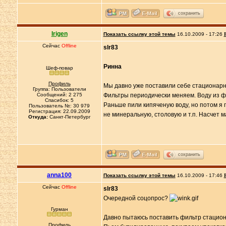
сохранить
Irigen
Показать ссылку этой темы
16.10.2009 - 17:26
Сейчас
Offline
slr83
Ринна
Шеф-повар
Профиль
Мы давно уже поставили себе стационарны
Группа: Пользователи
Сообщений: 2 275
Фильтры периодически меняем. Воду из фи
Спасибок: 5
Раньше пили кипяченую воду, но потом я п
Пользователь №: 30 979
Регистрация: 22.09.2009
не минеральную, столовую и т.п. Насчет 
Откуда:
Санкт-Петербург
сохранить
anna100
Показать ссылку этой темы
16.10.2009 - 17:46
Сейчас
Offline
slr83
Очередной соцопрос?
Гурман
Давно пытаюсь поставить фильтр стациона
Профиль