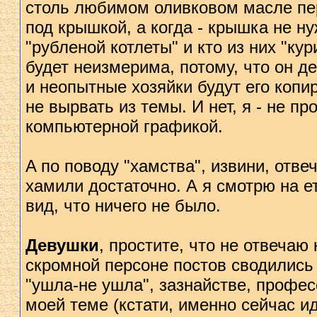
столь любимом оливковом масле пер
под крышкой, а когда - крышка не ну
"рубленой котлеты" и кто из них "кур
будет неизмерима, потому, что он де
и неопытные хозяйки будут его копи
не вырвать из темы. И нет, я - не 
компьютерной графикой.
A по поводу "хамства", извини, отв
хамили достаточно. А я смотрю на е
вид, что ничего не было.
Девушки
, простите, что не отвеча
скромной персоне постов сводились
"ушла-не ушла", зазнайстве, профес
моей теме (кстати, именно сейчас ид