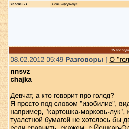
Увлечения
Нет информации
25 послед
08.02.2012 05:49
Разговоры
[
О "го
nnsvz
chajka
Девчат, а кто говорит про голод?
Я просто под словом "изобилие", в
например, "картошка-морковь-лук", 
туалетной бумагой не хотелось бы д
если сравнить, скажем, с Йошкар-Ол