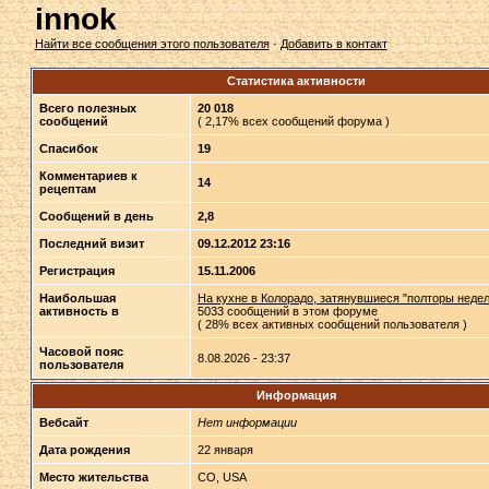
innok
Найти все сообщения этого пользователя
·
Добавить в контакт
Статистика активности
Всего полезных
20 018
сообщений
( 2,17% всех сообщений форума )
Спасибок
19
Комментариев к
14
рецептам
Сообщений в день
2,8
Последний визит
09.12.2012 23:16
Регистрация
15.11.2006
Наибольшая
На кухне в Колорадо, затянувшиеся "полторы недел
активность в
5033 сообщений в этом форуме
( 28% всех активных сообщений пользователя )
Часовой пояс
8.08.2026 - 23:37
пользователя
Информация
Вебсайт
Нет информации
Дата рождения
22 января
Место жительства
CO, USA