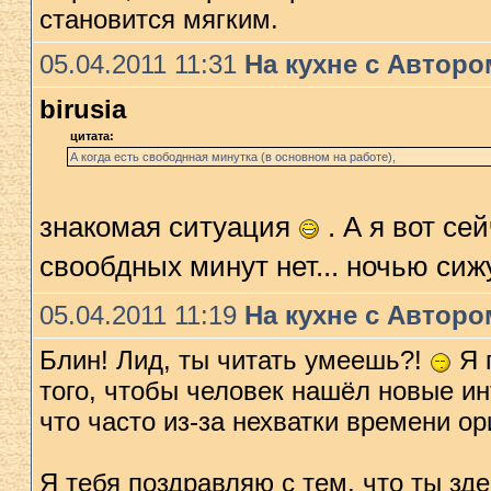
становится мягким.
05.04.2011 11:31
На кухне с Авторо
birusia
цитата:
А когда есть свободнная минутка (в основном на работе),
знакомая ситуация
. А я вот се
свообдных минут нет... ночью си
05.04.2011 11:19
На кухне с Авторо
Блин! Лид, ты читать умеешь?!
Я 
того, чтобы человек нашёл новые и
что часто из-за нехватки времени о
Я тебя поздравляю с тем, что ты зд