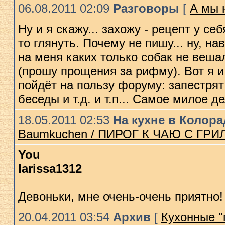
06.08.2011 02:09
Разговоры
[
А мы н
Ну и я скажу... захожу - рецепт у се
то глянуть. Почему не пишу... ну, на
на меня каких только собак не веш
(прошу прощения за рифму). Вот я и 
пойдёт на пользу форуму: запестря
беседы и т.д. и т.п... Самое милое 
18.05.2011 02:53
На кухне в Колор
Baumkuchen / ПИРОГ К ЧАЮ С ГРИ
You
larissa1312
Девоньки, мне очень-очень приятно
20.04.2011 03:54
Архив
[
Кухонные "п