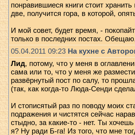
понравившиеся книги стоит хранить 
две, получится гора, в которой, опять
И мой совет, будет время, - покопай
только в последних постах. Обещаю
05.04.2011 09:23
На кухне с Автор
Лид
, потому, что у меня в оглавлен
сама или то, что у меня же размест
развёрнутый пост по салу, то прош
(так, как когда-то Люда-Сенди сдела
И стописятый раз по поводу моих ст
подражения и чистятся сейчас нарав
стыдно, за какие-то - нет. Ты хоче
я? Ну ради Б-га! Из того, что мне то