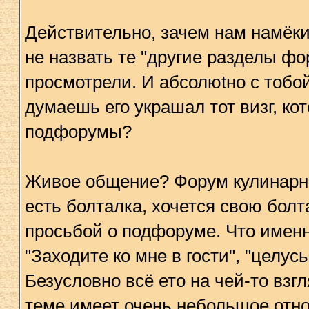
Действительно, зачем нам намёки
не назвать те "другие разделы фо
просмотрели. И абсолюtно с тобой
думаешь его украшал тот визг, ко
подфорумы?
Живое общение? Форум кулинарны
есть болталка, хочется свою болт
просьбой о подфоруме. Что имен
"Заходите ко мне в гости", "целус
Безусловно всё ето на чей-то взг
теме имеет очень небольшое отн