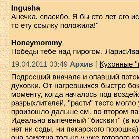
Ingusha
Анечка, спасибо. Я бы сто лет его 
то ету ссылку положила!"
Нoneymommy
Победы тебе над пирогом, ЛарисИв
19.04.2011 03:49
Архив
[
Кухонные "п
Подросший вначале и опавший потом
духовки. От нагревшихся быстро бок
моменту, когда началось под воздей
разрыхлителей, "расти" тестo могло
произошло дальше см. во втором па
Идеально выпеченый "бисквит" (в ко
нет ни соды, ни пекарского порошка)
она заметна только у уже готового к