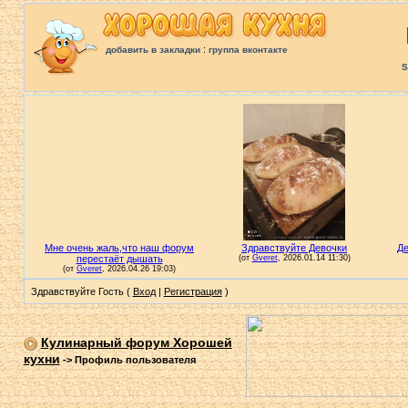
:
добавить в закладки
группа вконтакте
S
Здравствуйте Гость (
Вход
|
Регистрация
)
Кулинарный форум Хорошей
кухни
->
Профиль пользователя