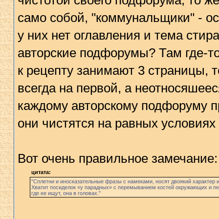
чистотой своего подфорума, то же
само собой, "коммунальщики" - ос
у них нет оглавления и тема стир
авторские подфорумы? Там где-т
к рецепту занимают 3 страницы, т
всегда на первой, а неотносяшееся
каждому авторскому подфоруму пр
они чистятся на равных условияx
Вот очень правильное замечание:
цитата:
"Сплетни и иносказательные фразы с намеками, носят двоякий характер и 
Хватит посиделок «у парадных» с перемыванием костей окружающих и пер
где ее ищут, oнa в головах."