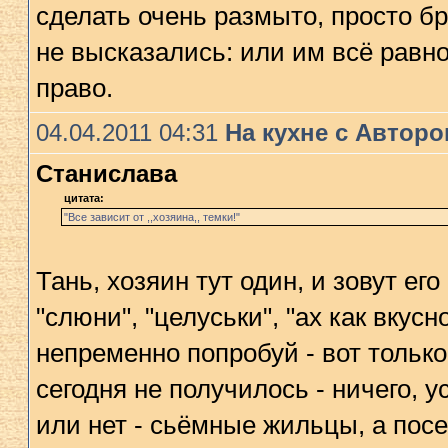
сделать очень размыто, просто б
не высказались: или им всё равно,
право.
04.04.2011 04:31
На кухне с Автор
Станислава
цитата:
"Все зависит от ,,хозяина,, темки!"
Тань, хозяин тут один, и зовут ег
"слюни", "целуськи", "ах как вкус
непременно попробуй - вот только
сегодня не получилось - ничего, 
или нет - сьёмные жильцы, а пос