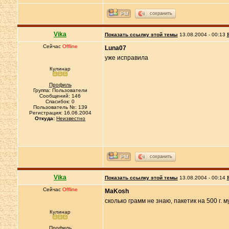
сохранить
Vika
Показать ссылку этой темы
13.08.2004 - 00:13
Сейчас
Offline
Luna07
уже исправила
Кулинар
Профиль
Группа: Пользователи
Сообщений: 146
Спасибок: 0
Пользователь №: 139
Регистрация: 16.06.2004
Откуда:
Неизвестно
сохранить
Vika
Показать ссылку этой темы
13.08.2004 - 00:14
Сейчас
Offline
MaKosh
сколько грамм не знаю, пакетик на 500 г. м
Кулинар
Профиль