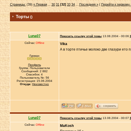
Страницы:
(39)
« Первая
...
30
31
[32]
33
34
...
Последняя »
(
Перейти к первому
Торты
()
Luna07
Показать ссылку этой темы
13.08.2004 - 00:06
Сейчас
Offline
Vika
А в торте птичье молоко две глазури ето 
Гурман
Профиль
Группа: Пользователи
Сообщений: 2 882
Спасибок: 4
Пользователь №: 56
Регистрация: 15.06.2004
Откуда:
Неизвестно
сохранить
Luna07
Показать ссылку этой темы
13.08.2004 - 00:07
Сейчас
Offline
MaKosh