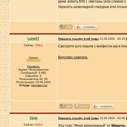
крем: взбить 600 г. сметаны (или сливок)
Украсить шоколадной глазурью или посы
сохранить
Luna07
Показать ссылку этой темы
13.08.2004 - 00:33
Сейчас
Offline
Смотрите што нашла с конфеток как я пон
Вкусняво наверно.
Гурман
Профиль
Группа: Пользователи
Сообщений: 2 882
Спасибок: 4
Пользователь №: 56
Регистрация: 15.06.2004
Откуда:
Неизвестно
сохранить
Yana
Показать ссылку этой темы
13.08.2004 - 02:00
Сейчас
Offline
Это торт "Моко-Шоколадный" от
Мишель
.