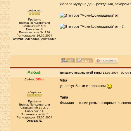
Делала мужу на день рождения, вечером б
Шеф-повар
Профиль
Группа: Пользователи
Сообщений: 539
Спасибок: 0
Пользователь №: 136
Регистрация: 16.06.2004
Откуда:
Аделаида, Австралия
сохранить
MaKosh
Показать ссылку этой темы
13.08.2004 - 02:04
Сейчас
Offline
Vika
у нас тут банки с порошком
абориген
Yana
Профиль
блиииин..... какие розы шикарные.. я сна
Группа: Пользователи
Сообщений: 12 272
Спасибок: 14
Пользователь №: 5
Регистрация: 15.06.2004
Откуда:
NJ