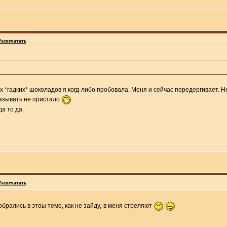
Распечатать
 *гадких* шоколадов я когд-либо пробовала. Меня и сейчас передергивает. Не 
азывать не пристало
а то да.
Распечатать
брались в этоы теме, как не зайду,-в меня стреляют