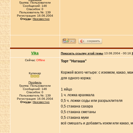
Группа: Пользователи
Сообщений: 146
Спасибок: 0
Пользователь №: 139
Регистрация: 16.06.2004
Откуда:
Неизвестно
сохранить
Vika
Показать ссылку этой темы
13.08.2004 - 00:16
Сейчас
Offline
Торт "Наташа"
Коржей всего четыре: с изюмом, какао, ма
Кулинар
для одного коржа:
Профиль
Группа: Пользователи
Сообщений: 146
1 яйцо
Спасибок: 0
1 ч. ложка крахмала
Пользователь №: 139
Регистрация: 16.06.2004
0,5 ч. ложки соды или разрыхлителя
Откуда:
Неизвестно
0,5 стакана сахара
0,5 стакана сметаны
0,5 стакана муки
всё смешать и добавить изюм или какао, м