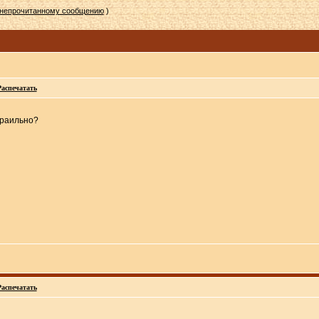
 непрочитанному сообщению
)
Распечатать
праильно?
Распечатать