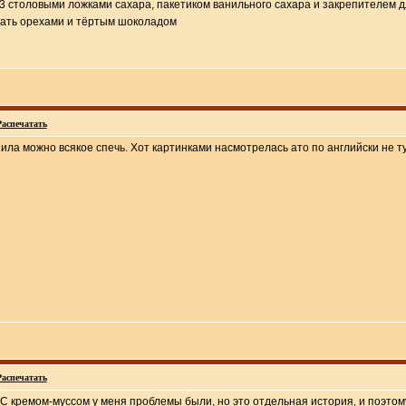
 с 3 столовыми ложками сахара, пакетиком ванильного сахара и закрепителем д
пать орехами и тёртым шоколадом
Распечатать
ила можно всякое спечь. Хот картинками насмотрелась ато по английски не т
Распечатать
 С кремом-муссом у меня проблемы были, но это отдельная история, и поэтом