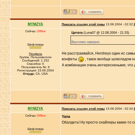
сохранить
MYMZYA
Показать ссылку этой темы
13.08.2004 - 02:32
Сейчас
Offline
Цитата
(Luna07 @ 12.08.2004 - 21:33)
Вкусняво наверно
Шеф-повар
Не расстраивайся, Hersheys один ис самых
Профиль
Группа: Пользователи
конфеты
, такое вообще шоколадом н
Сообщений: 1 252
Спасибок: 0
А комбинации очень интересненькие, что д
Пользователь №: 6
Регистрация: 15.06.2004
Откуда:
CA, USA
сохранить
MYMZYA
Показать ссылку этой темы
13.08.2004 - 02:34
Сейчас
Offline
Yana
Обалдеть! Ну просто снайперы какие-то со
Шеф-повар