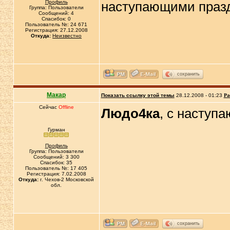
Профиль
наступающими празд
Группа: Пользователи
Сообщений: 4
Спасибок: 0
Пользователь №: 24 671
Регистрация: 27.12.2008
Откуда:
Неизвестно
сохранить
Макар
Показать ссылку этой темы
28.12.2008 - 01:23
Ра
Сейчас
Offline
Людо4ка
, с наступ
Гурман
Профиль
Группа: Пользователи
Сообщений: 3 300
Спасибок: 35
Пользователь №: 17 405
Регистрация: 7.02.2008
Откуда:
г. Чехов-2 Московской
обл.
сохранить