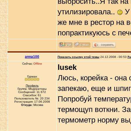
выбросить..Я так н
утилизировала..
У 
же мне в рестор на в
попрактикуюсь с печ
сохранить
anna100
Показать ссылку этой темы
24.12.2008 - 00:53
Ра
Сейчас
Offline
lusek
Люсь, корейка - она
Гурман
Профиль
запекаю, еще и шпиг
Группа: Модераторы
Сообщений: 11 672
Спасибок: 61
Попробуй температур
Пользователь №: 20 234
Регистрация: 17.06.2008
Откуда:
Москва
термощуп воткни. За
термометр норму выд