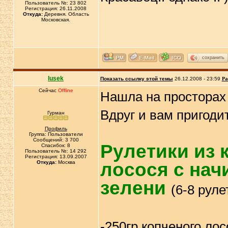
Пользователь №: 23 802
Регистрация: 26.11.2008
Откуда:
Деревня. Область
Московская.
сохранить
lusek
Показать ссылку этой темы
26.12.2008 - 23:59
Ра
Сейчас
Offline
Нашла на просторах 
Вдруг и вам пригоди
Гурман
Профиль
Группа: Пользователи
Сообщений: 3 700
Рулетики из 
Спасибок: 8
Пользователь №: 14 292
Регистрация: 13.09.2007
Откуда:
Москва
лосося с нач
зелени
(6-8 руле
-250гр копченого ло