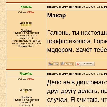
Кулюка
Показать ссылку этой темы
28.12.2008 - 02:59
Ра
Сейчас
Offline
Макар
Шеф-повар
Профиль
Галюнь, ты настоящи
Группа: Пользователи
Сообщений: 1 919
Спасибок: 52
профпсихолога. Горж
Пользователь №: 19 599
Регистрация: 14.05.2008
Откуда:
Киев
модером. Зачёт тебе!!!!!
сохранить
Людо4ка
Показать ссылку этой темы
28.12.2008 - 04:13
Ра
Сейчас
Offline
Дело не в дипломатст
друг другу делать, п
Дегустатор
Профиль
случаи. Я считаю, ч
Группа: Пользователи
Сообщений: 4
Спасибок: 0