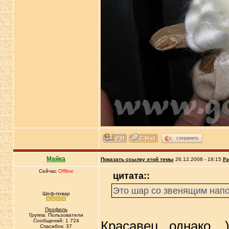
сохранить
Майка
Показать ссылку этой темы
26.12.2008 - 18:15
Ра
Сейчас
Offline
цитата::
Это шар со звенящим напо
Шеф-повар
Профиль
Группа: Пользователи
Сообщений: 1 724
Красавец.. однако .. )
Спасибок: 37