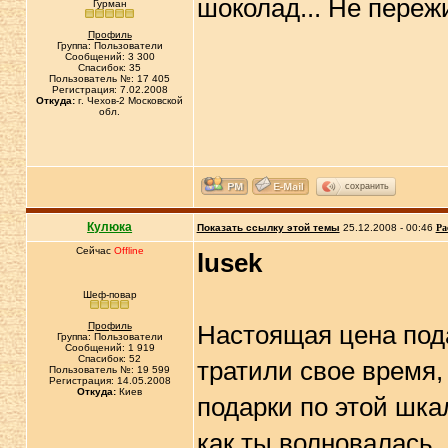
шоколад... Не переж
Гурман
Профиль
Группа: Пользователи
Сообщений: 3 300
Спасибок: 35
Пользователь №: 17 405
Регистрация: 7.02.2008
Откуда:
г. Чехов-2 Московской
обл.
сохранить
Кулюка
Показать ссылку этой темы
25.12.2008 - 00:46
Ра
Сейчас
Offline
lusek
Шеф-повар
Профиль
Настоящая цена подар
Группа: Пользователи
Сообщений: 1 919
Спасибок: 52
тратили свое время,
Пользователь №: 19 599
Регистрация: 14.05.2008
Откуда:
Киев
подарки по этой шк
как ты волновалась,