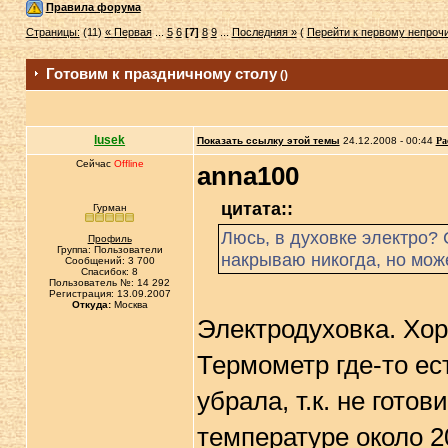
Правила форума
Страницы:
(11)
« Первая
...
5
6
[7]
8
9
...
Последняя »
(
Перейти к первому непро
Готовим к праздничному столу
()
lusek
Показать ссылку этой темы
24.12.2008 - 00:44
Ра
Сейчас
Offline
anna100
цитата::
Гурман
Люсь, в духовке электро? 
Профиль
Группа: Пользователи
накрываю никогда, но мо
Сообщений: 3 700
Спасибок: 8
Пользователь №: 14 292
Регистрация: 13.09.2007
Откуда:
Москва
Электродуховка. Хор
Термометр где-то ест
убрала, т.к. не гото
температуре около 2