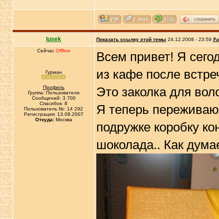
сохранить
lusek
Показать ссылку этой темы
24.12.2008 - 23:59
Ра
Сейчас
Offline
Всем привет! Я сего
из кафе после встреч
Гурман
Профиль
Это заколка для воло
Группа: Пользователи
Сообщений: 3 700
Спасибок: 8
Я теперь переживаю: 
Пользователь №: 14 292
Регистрация: 13.09.2007
Откуда:
Москва
подружке коробку ко
шоколада.. Как дума