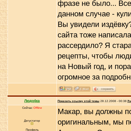
фразе не было... Вс
данном случае - ку
Вы увидели издёвку? 
сайта тоже написала,
рассердило? Я стара
рецепты, чтобы люди
на Новый год, и пор
огромное за подробн
сохранить
Людо4ка
Показать ссылку этой темы
28.12.2008 - 00:38
Ра
Сейчас
Offline
Макар, вы должны по
оригинальным, мы п
Дегустатор
Профиль