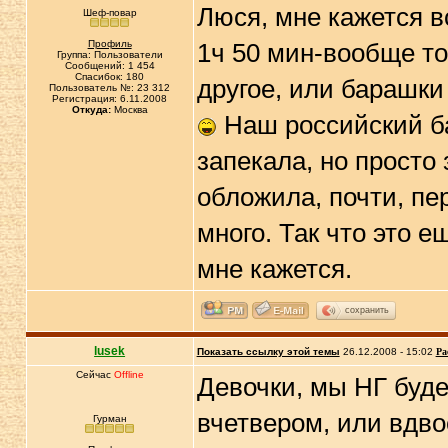
Люся, мне кажется в
Шеф-повар
Профиль
1ч 50 мин-вообще то
Группа: Пользователи
Сообщений: 1 454
Спасибок: 180
другое, или барашки
Пользователь №: 23 312
Регистрация: 6.11.2008
Откуда:
Москва
Наш российский ба
запекала, но просто
обложила, почти, пе
много. Так что это е
мне кажется.
сохранить
lusek
Показать ссылку этой темы
26.12.2008 - 15:02
Ра
Сейчас
Offline
Девочки, мы НГ буде
вчетвером, или вдво
Гурман