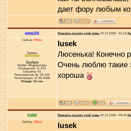
дает фору любым ко
сохранить
anna100
Показать ссылку этой темы
25.12.2008 - 01:24
Ра
Сейчас
Offline
lusek
Люсенька! Конечно р
Гурман
Профиль
Очень люблю такие з
Группа: Модераторы
Сообщений: 11 672
Спасибок: 61
хороша
Пользователь №: 20 234
Регистрация: 17.06.2008
Откуда:
Москва
сохранить
Iraida
Показать ссылку этой темы
25.12.2008 - 09:34
Ра
Сейчас
Offline
lusek