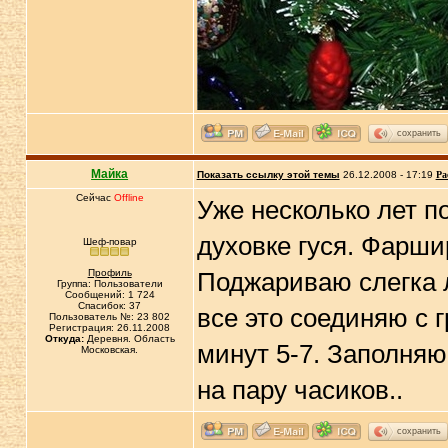
сохранить
Майка
Показать ссылку этой темы
26.12.2008 - 17:19
Ра
Сейчас
Offline
Уже несколько лет п
духовке гуся. Фаршир
Шеф-повар
Профиль
Поджариваю слегка л
Группа: Пользователи
Сообщений: 1 724
Спасибок: 37
все это соединяю с 
Пользователь №: 23 802
Регистрация: 26.11.2008
Откуда:
Деревня. Область
минут 5-7. Заполняю 
Московская.
на пару часиков..
сохранить