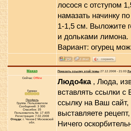
лосося с отступом 1,
намазать начинку по
1-1,5 см. Выложите 
и дольками лимона.
Вариант: огурец мо
сохранить
Макар
Показать ссылку этой темы
27.12.2008 - 21:03
Ра
Сейчас
Offline
Людо4ка
, Люда, изв
вставлять ссылки с 
Гурман
Профиль
ссылку на Ваш сайт, 
Группа: Пользователи
Сообщений: 3 300
Спасибок: 35
выставляете рецепт,
Пользователь №: 17 405
Регистрация: 7.02.2008
Откуда:
г. Чехов-2 Московской
Ничего оскорбительн
обл.