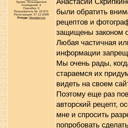
Анастасии Скрипкин
Группа: Пользователи
Сообщений: 4
Спасибок: 0
были обратить вним
Пользователь №: 24 671
Регистрация: 27.12.2008
Откуда:
Неизвестно
рецептов и фотографи
защищены законом о
Любая частичная ил
информации запрещ
Мы очень рады, когд
стараемся их придум
видеть на своем сай
Поэтому еще раз пов
авторский рецепт, о
мне и спросить разр
попробовать сделать