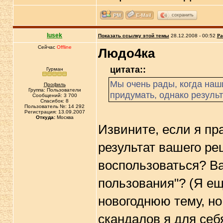
сохранить
lusek
Показать ссылку этой темы
28.12.2008 - 00:52
Ра
Сейчас
Offline
Людо4ка
цитата::
Гурман
Мы очень рады, когда наш
Профиль
Группа: Пользователи
придумать, однако результ
Сообщений: 3 700
Спасибок: 8
Пользователь №: 14 292
Регистрация: 13.09.2007
Откуда:
Москва
Извините, если я пр
результат вашего ре
воспользоваться? Ва
пользования"? (Я ещ
новогоднюю тему, н
скандалов я для себ