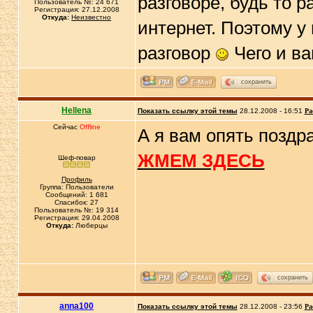
разговоре, будь то р
Пользователь №: 24 671
Регистрация: 27.12.2008
Откуда:
Неизвестно
интернет. Поэтому у
разговор
Чего и ва
сохранить
Hellena
Показать ссылку этой темы
28.12.2008 - 16:51
Ра
Сейчас
Offline
А я вам опять поздр
ЖМЕМ ЗДЕСЬ
Шеф-повар
Профиль
Группа: Пользователи
Сообщений: 1 681
Спасибок: 27
Пользователь №: 19 314
Регистрация: 29.04.2008
Откуда:
Люберцы
сохранить
anna100
Показать ссылку этой темы
28.12.2008 - 23:56
Ра