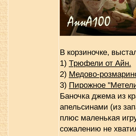
В корзиночке, выста
1)
Трюфели от Айн.
2)
Медово-розмарино
3)
Пирожное "Метел
Баночка джема из к
апельсинами (из зап
плюс маленькая игру
сожалению не хватил