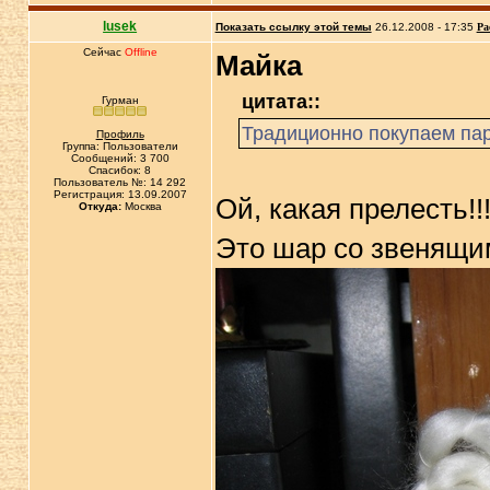
lusek
Показать ссылку этой темы
26.12.2008 - 17:35
Ра
Сейчас
Offline
Майка
цитата::
Гурман
Традиционно покупаем пар
Профиль
Группа: Пользователи
Сообщений: 3 700
Спасибок: 8
Пользователь №: 14 292
Регистрация: 13.09.2007
Ой, какая прелесть!!!
Откуда:
Москва
Это шар со звенящи