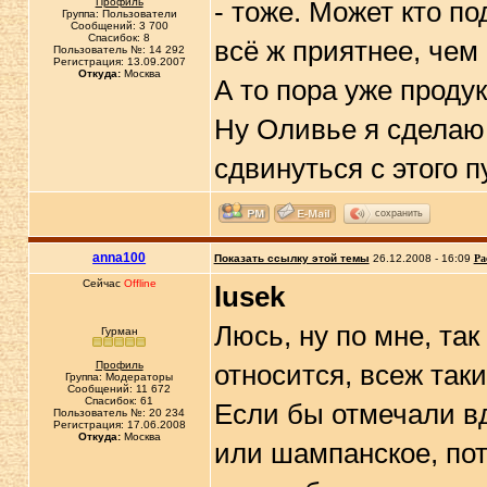
Профиль
- тоже. Может кто п
Группа: Пользователи
Сообщений: 3 700
Спасибок: 8
всё ж приятнее, че
Пользователь №: 14 292
Регистрация: 13.09.2007
Откуда:
Москва
А то пора уже проду
Ну Оливье я сделаю,
сдвинуться с этого п
сохранить
anna100
Показать ссылку этой темы
26.12.2008 - 16:09
Ра
Сейчас
Offline
lusek
Люсь, ну по мне, так
Гурман
Профиль
относится, всеж так
Группа: Модераторы
Сообщений: 11 672
Спасибок: 61
Если бы отмечали вд
Пользователь №: 20 234
Регистрация: 17.06.2008
Откуда:
Москва
или шампанское, по