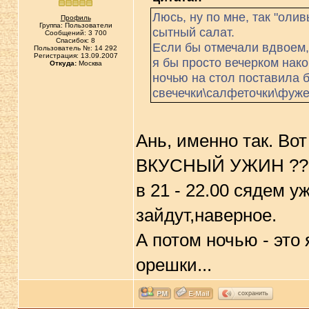
Люсь, ну по мне, так "олив
Профиль
Группа: Пользователи
сытный салат.
Сообщений: 3 700
Спасибок: 8
Если бы отмечали вдвоем,
Пользователь №: 14 292
Регистрация: 13.09.2007
я бы просто вечерком нак
Откуда:
Москва
ночью на стол поставила 
свечечки\салфеточки\фуже
Ань, именно так. В
ВКУСНЫЙ УЖИН ??? (
в 21 - 22.00 сядем у
зайдут,наверное.
А потом ночью - это
орешки...
сохранить