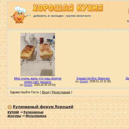
:
добавить в закладки
группа вконтакте
S
Здравствуйте Гость (
Вход
|
Регистрация
)
Кулинарный форум Хорошей
кухни
->
Кулинарные
форумы
->
Мультиварка