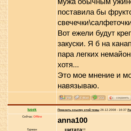
мужа обычным ужино
поставила бы фрукто
свечечки\салфеточки
Вот ежели будут креп
закуски. Я б на кана
пара легких немайон
хотя...
Это мое мнение и мо
навязываю.
сохранить
lusek
Показать ссылку этой темы
26.12.2008 - 16:37
Ра
Сейчас
Offline
anna100
цитата::
Гурман