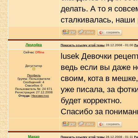
делать. А то я совс
сталкивалась, наши 
сохранить
Людо4ка
Показать ссылку этой темы
28.12.2008 - 01:00
Ра
Сейчас
Offline
lusek Девочки рецеп
ведь если вы даже н
Дегустатор
Профиль
своим, кота в мешке,
Группа: Пользователи
Сообщений: 4
Спасибок: 0
уже писала, за фотк
Пользователь №: 24 671
Регистрация: 27.12.2008
Откуда:
Неизвестно
будет корректно.
Спасибо за понимани
сохранить
Макар
Показать ссылку этой темы
28.12.2008 - 01:11
Ра