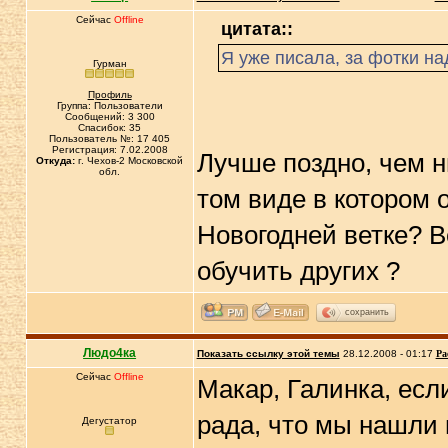
Сейчас
Offline
цитата::
Я уже писала, за фотки н
Гурман
Профиль
Группа: Пользователи
Сообщений: 3 300
Спасибок: 35
Пользователь №: 17 405
Регистрация: 7.02.2008
Лучше поздно, чем н
Откуда:
г. Чехов-2 Московской
обл.
том виде в котором 
Новогодней ветке? 
обучить других ?
сохранить
Людо4ка
Показать ссылку этой темы
28.12.2008 - 01:17
Ра
Сейчас
Offline
Макар, Галинка, есл
рада, что мы нашли 
Дегустатор