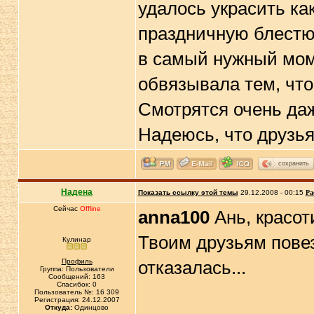
удалось украсить ка
праздничную блестюч
в самый нужный мом
обвязывала тем, что
Смотрятся очень даж
Надеюсь, что друзь
сохранить
Надена
Показать ссылку этой темы
29.12.2008 - 00:15
Ра
Сейчас
Offline
anna100
Ань, красот
Твоим друзьям повез
Кулинар
Профиль
отказалась...
Группа: Пользователи
Сообщений: 163
Спасибок: 0
Пользователь №: 16 309
Регистрация: 24.12.2007
Откуда:
Одинцово