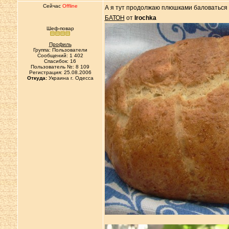
Сейчас
Offline
А я тут продолжаю плюшками баловаться
БАТОН
от
Irochka
Шеф-повар
Профиль
Группа: Пользователи
Сообщений: 1 402
Спасибок: 16
Пользователь №: 8 109
Регистрация: 25.08.2006
Откуда:
Украина г. Одесса