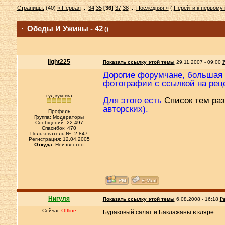
Страницы:
(40)
« Первая
...
34
35
[36]
37
38
...
Последняя »
(
Перейти к первому
Обеды И Ужины - 42
()
light225
Показать ссылку этой темы
29.11.2007 - 09:00
Р
Дорогие форумчане, большая п
фотографии с ссылкой на реце
гуд-куковка
Для этого есть
Список тем раз
авторских).
Профиль
Группа: Модераторы
Сообщений: 22 497
Спасибок: 470
Пользователь №: 2 847
Регистрация: 12.04.2005
Откуда:
Неизвестно
Нигуля
Показать ссылку этой темы
6.08.2008 - 16:18
Ра
Сейчас
Offline
Бураковый салат
и
Баклажаны в кляре