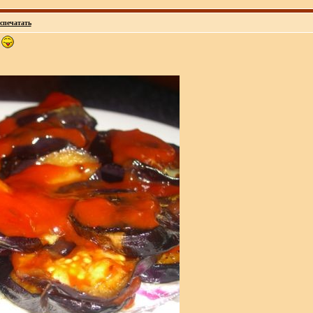
спечатать
я