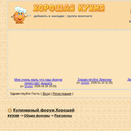
:
добавить в закладки
группа вконтакте
S
Здравствуйте Гость (
Вход
|
Регистрация
)
Кулинарный форум Хорошей
кухни
->
Общие форумы
->
Разговоры