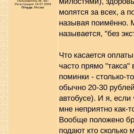
милостями), здоровь
Пользователь №: 467
Регистрация: 19.07.2004
Откуда:
Москва
молятся за всех, а п
называя поимённо. М
называется, "без эк
Что касается оплаты,
часто прямо "такса" 
поминки - столько-то
обычно 20-30 рублей
автобусе). И я, если
мне неприятно как-то
Вообще положено бра
подают кто сколько 