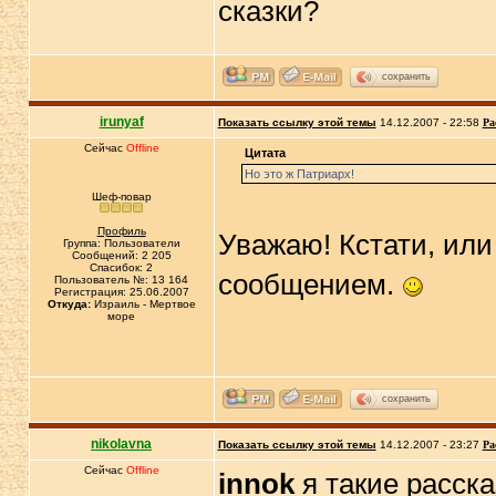
сказки?
сохранить
irunyaf
Показать ссылку этой темы
14.12.2007 - 22:58
Ра
Сейчас
Offline
Цитата
Но это ж Патриарх!
Шеф-повар
Профиль
Уважаю! Кстати, или
Группа: Пользователи
Сообщений: 2 205
Спасибок: 2
сообщением.
Пользователь №: 13 164
Регистрация: 25.06.2007
Откуда:
Израиль - Мертвое
море
сохранить
nikolavna
Показать ссылку этой темы
14.12.2007 - 23:27
Ра
Сейчас
Offline
innok
я такие расск