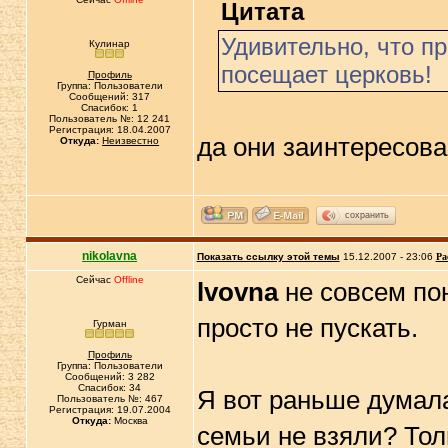
Цитата
Удивительно, что п
Кулинар
посещает церковь!
Профиль
Группа: Пользователи
Сообщений: 317
Спасибок: 1
Пользователь №: 12 241
Регистрация: 18.04.2007
да они заинтересова
Откуда:
Неизвестно
сохранить
nikolavna
Показать ссылку этой темы
15.12.2007 - 23:06
Ра
Сейчас
Offline
lvovna
не совсем по
просто не пускать.
Гурман
Профиль
Группа: Пользователи
Сообщений: 3 282
Спасибок: 34
Я вот раньше думала
Пользователь №: 467
Регистрация: 19.07.2004
Откуда:
Москва
семьи не взяли? Тол