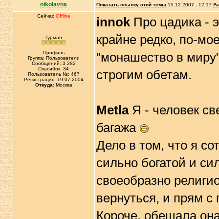
nikolavna
Показать ссылку этой темы
15.12.2007 - 12:17
Ра
Сейчас
Offline
innok
Про цадика - э
крайне редко, по-мо
Гурман
Профиль
"монашество в миру"
Группа: Пользователи
Сообщений: 3 282
Спасибок: 34
строгим обетам.
Пользователь №: 467
Регистрация: 19.07.2004
Откуда:
Москва
Metla
Я - человек св
багажа
Дело в том, что я с
сильно богатой и си
своеобразно религио
вернуться, и прям с 
Короче, обещала он