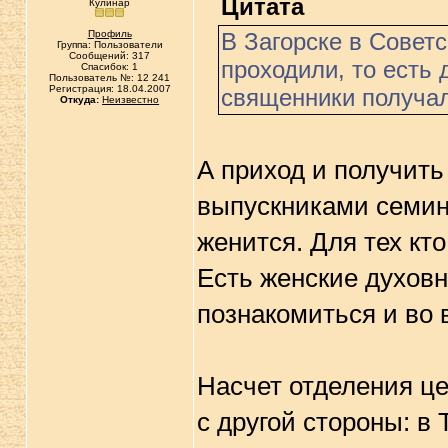
Цитата
Кулинар
Профиль
В Загорске в Совет
Группа: Пользователи
Сообщений: 317
проходили, то есть
Спасибок: 1
Пользователь №: 12 241
Регистрация: 18.04.2007
священники получал
Откуда:
Неизвестно
А приход и получить
выпускниками семин
женится. Для тех кт
Есть женские духовн
познакомиться и во 
Насчет отделения це
с другой стороны: в