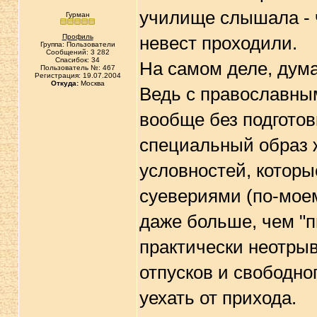
училище слышала - 
Гурман
Профиль
невест проходили.
Группа: Пользователи
Сообщений: 3 282
Спасибок: 34
На самом деле, дума
Пользователь №: 467
Регистрация: 19.07.2004
Откуда:
Москва
Ведь с православным
вообще без подготов
специальный образ ж
условностей, котор
суевериями (по-моем
даже больше, чем "п
практически неотрыв
отпусков и свободно
уехать от прихода.