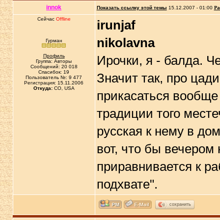
innok
Показать ссылку этой темы
15.12.2007 - 01:00
Ра
Сейчас
Offline
irunjaf
nikolavna
Гурман
Профиль
Ирочки, я - балда. Че
Группа: Авторы
Сообщений: 20 018
Спасибок: 19
Значит так, про цади
Пользователь №: 9 477
Регистрация: 15.11.2006
Откуда:
CO, USA
прикасаться вообще 
традиции того месте
русская к нему в дом
вот, что бы вечером 
приравнивается к ра
подхвате".
сохранить