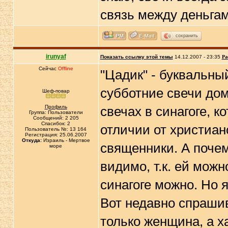
связь между деньга
сохранить
irunyaf
Показать ссылку этой темы
14.12.2007 - 23:35
Ра
Сейчас
Offline
"Цадик" - буквальны
субботние свечи дома
Шеф-повар
Профиль
свечах в синагоге, к
Группа: Пользователи
Сообщений: 2 205
Спасибок: 2
отличии от христиан
Пользователь №: 13 164
Регистрация: 25.06.2007
Откуда:
Израиль - Мертвое
священники. А почем
море
видимо, т.к. ей можн
синагоге можно. Но 
Вот недавно спрашив
только женщина, а х