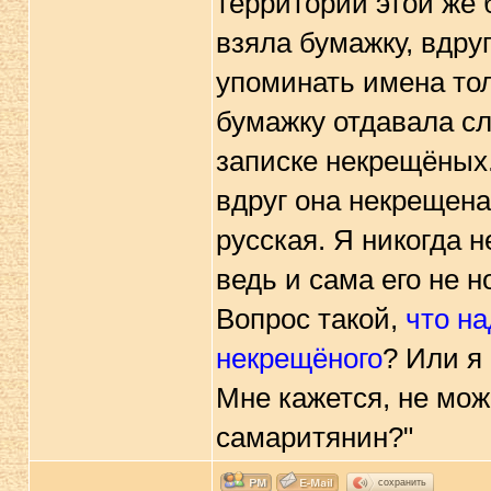
территории этой же 
взяла бумажку, вдру
упоминать имена то
бумажку отдавала сл
записке некрещёных.
вдруг она некрещена
русская. Я никогда н
ведь и сама его не 
Вопрос такой,
что на
некрещёного
? Или я
Мне кажется, не мож
самаритянин?"
сохранить