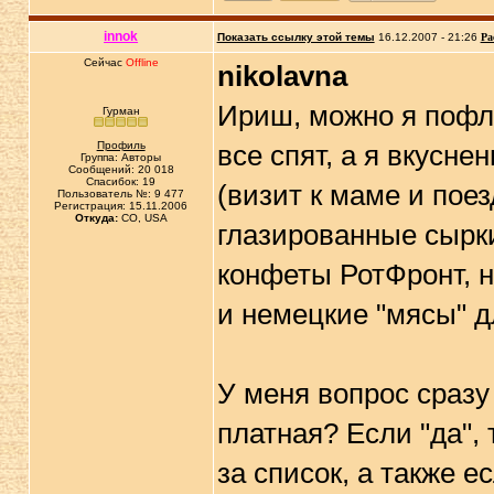
innok
Показать ссылку этой темы
16.12.2007 - 21:26
Ра
Сейчас
Offline
nikolavna
Ириш, можно я пофлу
Гурман
Профиль
все спят, а я вкусне
Группа: Авторы
Сообщений: 20 018
Спасибок: 19
(визит к маме и поез
Пользователь №: 9 477
Регистрация: 15.11.2006
Откуда:
CO, USA
глазированные сырк
конфеты РотФронт, ну
и немецкие "мясы" д
У меня вопрос сразу
платная? Если "да",
за список, а также 