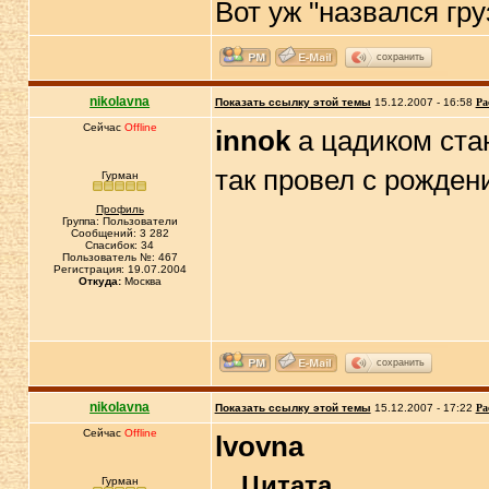
Вот уж "назвался гру
сохранить
nikolavna
Показать ссылку этой темы
15.12.2007 - 16:58
Ра
Сейчас
Offline
innok
а цадиком ста
так провел с рожден
Гурман
Профиль
Группа: Пользователи
Сообщений: 3 282
Спасибок: 34
Пользователь №: 467
Регистрация: 19.07.2004
Откуда:
Москва
сохранить
nikolavna
Показать ссылку этой темы
15.12.2007 - 17:22
Ра
Сейчас
Offline
lvovna
Цитата
Гурман