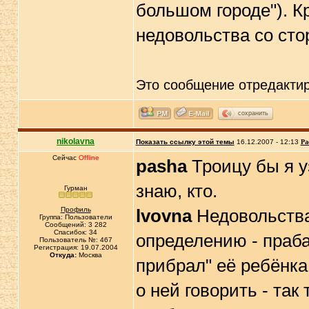
большом городе"). К
недовольства со сто
Это сообщение отредакти
сохранить
nikolavna
Показать ссылку этой темы
16.12.2007 - 12:13
Ра
Сейчас
Offline
pasha
Троицу бы я у
знаю, кто.
Гурман
Профиль
lvovna
Недовольства
Группа: Пользователи
Сообщений: 3 282
Спасибок: 34
определению - праба
Пользователь №: 467
Регистрация: 19.07.2004
Откуда:
Москва
прибрал" её ребёнка
о ней говорить - та