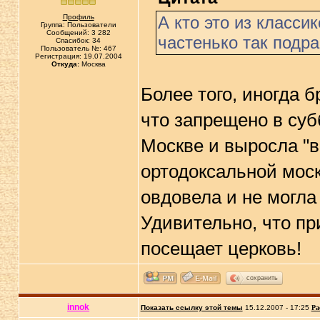
Профиль
А кто это из класси
Группа: Пользователи
Сообщений: 3 282
частенько так подр
Спасибок: 34
Пользователь №: 467
Регистрация: 19.07.2004
Откуда:
Москва
Более того, иногда 
что запрещено в суб
Москве и выросла "в 
ортодоксальной моск
овдовела и не могла 
Удивительно, что пр
посещает церковь!
сохранить
innok
Показать ссылку этой темы
15.12.2007 - 17:25
Ра