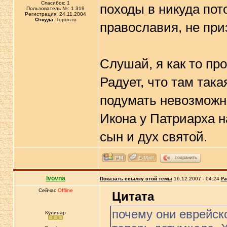
Спасибок: 1
походы в никуда пот
Пользователь №: 1 319
Регистрация: 24.11.2004
Откуда:
Торонто
православия, не при
Слушай, я как то пр
Радует, что там так
подумать невозможн
Икона у Патриарха н
сын и дух святой.
сохранить
lvovna
Показать ссылку этой темы
16.12.2007 - 04:24
Ра
Сейчас
Offline
Цитата
почему они еврейск
Кулинар