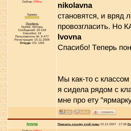
Сейчас
Offline
nikolavna
становятся, и вряд 
Гурман
Профиль
провозгласить. Но КА
Группа: Авторы
Сообщений: 20 018
Спасибок: 19
lvovna
Пользователь №: 9 477
Регистрация: 15.11.2006
Откуда:
CO, USA
Спасибо! Теперь пон
Мы как-то с классом 
я сидела рядом с кл
мне про ету "ярмарк
сохранить
lvovna
Показать ссылку этой темы
15.12.2007 - 17:39
Ра
Сейчас
Offline