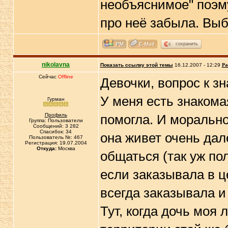
необъяснимое" поэму
про неё забыла. Выб
сохранить
nikolavna
Показать ссылку этой темы
16.12.2007 - 12:29
Ра
Сейчас
Offline
Девочки, вопрос к з
У меня есть знакома
Гурман
Профиль
помогла. И морально
Группа: Пользователи
Сообщений: 3 282
Спасибок: 34
она живет очень дал
Пользователь №: 467
Регистрация: 19.07.2004
Откуда:
Москва
общаться (так уж пол
если заказывала в ц
всегда заказывала и
Тут, когда дочь моя 