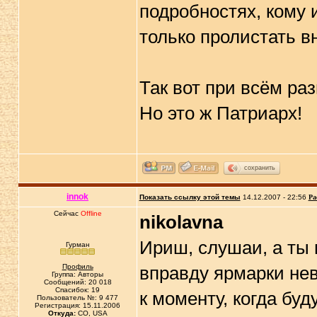
подробностях, кому 
только пролистать вн
Так вот при всём ра
Но это ж Патриарх!
сохранить
innok
Показать ссылку этой темы
14.12.2007 - 22:56
Ра
Сейчас
Offline
nikolavna
Ириш, слушаи, а ты 
Гурман
Профиль
вправду ярмарки нев
Группа: Авторы
Сообщений: 20 018
Спасибок: 19
к моменту, когда бу
Пользователь №: 9 477
Регистрация: 15.11.2006
Откуда:
CO, USA