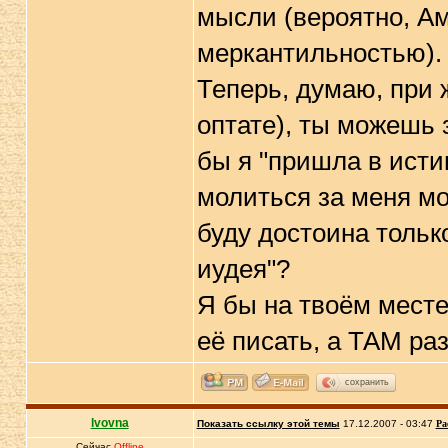
мысли (вероятно, А
меркантильностью).
Теперь, думаю, при 
оптате), ты можешь 
бы я "пришла в истии
молиться за меня мо
буду достоина только
иудея"?
Я бы на твоём месте
её писать, а ТАМ ра
сохранить
lvovna
Показать ссылку этой темы
17.12.2007 - 03:47
Ра
Сейчас
Offline