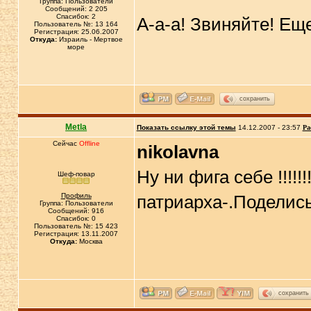
Группа: Пользователи
Сообщений: 2 205
Спасибок: 2
А-а-а! Звиняйте! Ещ
Пользователь №: 13 164
Регистрация: 25.06.2007
Откуда:
Израиль - Мертвое
море
сохранить
Metla
Показать ссылку этой темы
14.12.2007 - 23:57
Ра
Сейчас
Offline
nikolavna
Ну ни фига себе !!!!!
Шеф-повар
Профиль
патриарха-.Поделись
Группа: Пользователи
Сообщений: 916
Спасибок: 0
Пользователь №: 15 423
Регистрация: 13.11.2007
Откуда:
Москва
сохранить