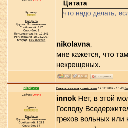
Цитата
что надо делать, ес
Кулинар
Профиль
Группа: Пользователи
Сообщений: 317
Спасибок: 1
Пользователь №: 12 241
Регистрация: 18.04.2007
Откуда:
Неизвестно
nikolavna
,
мне кажется, что та
некрещеных.
сохранить
nikolavna
Показать ссылку этой темы
17.12.2007 - 10:43
Ра
Сейчас
Offline
innok
Нет, в этой мо
Господу Вседержите
Гурман
Профиль
грехов вольных или 
Группа: Пользователи
Сообщений: 3 282
Спасибок: 34