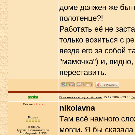
доме должен же быть
полотенце?!
Работать её не заст
только возиться с ре
везде его за собой т
"мамочка") и, видно,
переставить.
сохранить
pasha
Показать ссылку этой темы
15.12.2007 - 23:43
Ра
Сейчас
Offline
nikolavna
Там всё намного слож
Гурман
Профиль
могли. Я бы сказала
Группа: Пользователи
Сообщений: 3 330