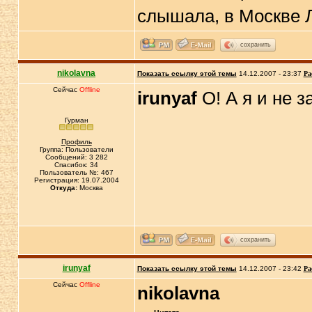
слышала, в Москве 
сохранить
nikolavna
Показать ссылку этой темы
14.12.2007 - 23:37
Ра
Сейчас
Offline
irunyaf
О! А я и не з
Гурман
Профиль
Группа: Пользователи
Сообщений: 3 282
Спасибок: 34
Пользователь №: 467
Регистрация: 19.07.2004
Откуда:
Москва
сохранить
irunyaf
Показать ссылку этой темы
14.12.2007 - 23:42
Ра
Сейчас
Offline
nikolavna