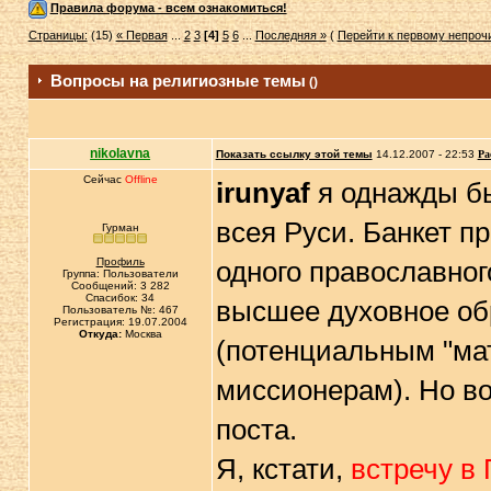
Правила форума - всем ознакомиться!
Страницы:
(15)
« Первая
...
2
3
[4]
5
6
...
Последняя »
(
Перейти к первому непро
Вопросы на религиозные темы
()
nikolavna
Показать ссылку этой темы
14.12.2007 - 22:53
Ра
Сейчас
Offline
irunyaf
я однажды бы
всея Руси. Банкет п
Гурман
Профиль
одного православног
Группа: Пользователи
Сообщений: 3 282
Спасибок: 34
высшее духовное о
Пользователь №: 467
Регистрация: 19.07.2004
Откуда:
Москва
(потенциальным "ма
миссионерам). Но во
поста.
Я, кстати,
встречу в