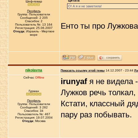
Цитата
Шеф-повар
О! А я и не заметила!
Профиль
Группа: Пользователи
Сообщений: 2 205
Спасибок: 2
Енто ты про Лужкова
Пользователь №: 13 164
Регистрация: 25.06.2007
Откуда:
Израиль - Мертвое
море
сохранить
nikolavna
Показать ссылку этой темы
14.12.2007 - 23:44
Ра
Сейчас
Offline
irunyaf
я не видела -
Лужков речь толкал,
Гурман
Профиль
Кстати, классный дя
Группа: Пользователи
Сообщений: 3 282
Спасибок: 34
пару раз побывать.
Пользователь №: 467
Регистрация: 19.07.2004
Откуда:
Москва