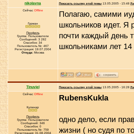
nikolavna
Показать ссылку этой темы
13.05.2005 - 15:48
Ра
Сейчас
Offline
Полагаю, самими иуд
школьников идет. Я 
Гурман
Профиль
почти каждый день ту
Группа: Пользователи
Сообщений: 3 282
Спасибок: 34
школьниками лет 14 
Пользователь №: 467
Регистрация: 19.07.2004
Откуда:
Москва
сохранить
Tinuviel
Показать ссылку этой темы
13.05.2005 - 16:28
Ра
Сейчас
Offline
RubensKukla
Кулинар
Профиль
одно дело, если пра
Группа: Пользователи
Сообщений: 346
Спасибок: 0
жизни ( но судя по т
Пользователь №: 759
Регистрация: 31.08.2004