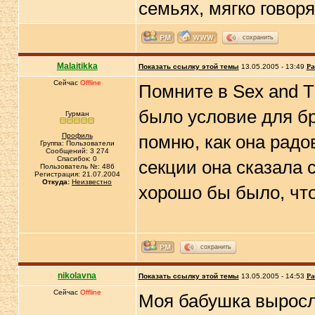
семьях, мягко говоря
сохранить
Malaitikka
Показать ссылку этой темы
13.05.2005 - 13:49
Ра
Сейчас
Offline
Помните в Sex and T
было условие для бр
Гурман
Профиль
помню, как она радо
Группа: Пользователи
Сообщений: 3 274
Спасибок: 0
секции она сказала с
Пользователь №: 486
Регистрация: 21.07.2004
Откуда:
Неизвестно
хорошо бы было, что
сохранить
nikolavna
Показать ссылку этой темы
13.05.2005 - 14:53
Ра
Сейчас
Offline
Моя бабушка выросла