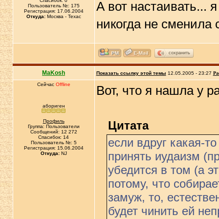
Спасибок: 0
А вот настаивать... 
Пользователь №: 175
Регистрация: 17.06.2004
Откуда:
Москва - Техас
никогда не сменила 
сохранить
MaKosh
Показать ссылку этой темы
12.05.2005 - 23:27
Ра
Сейчас
Offline
Вот, что я нашла у р
абориген
Профиль
Цитата
Группа: Пользователи
Сообщений: 12 272
Спасибок: 14
если вдруг какая-то
Пользователь №: 5
Регистрация: 15.06.2004
принять иудаизм (пр
Откуда:
NJ
убедится в том (а эт
потому, что собира
замуж, то, естестве
будет чинить ей не