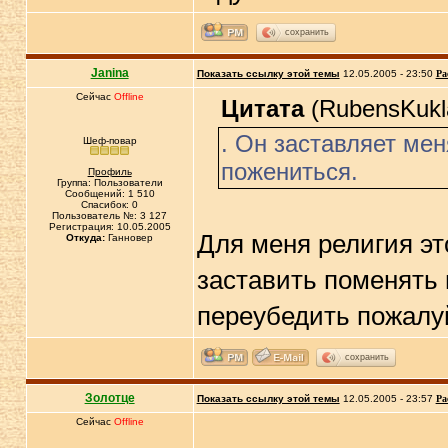
сохранить
Janina
Показать ссылку этой темы
12.05.2005 - 23:50
Ра
Сейчас
Offline
Цитата
(RubensKukla
. Он заставляет ме
Шеф-повар
пожениться.
Профиль
Группа: Пользователи
Сообщений: 1 510
Спасибок: 0
Пользователь №: 3 127
Регистрация: 10.05.2005
Для меня религия эт
Откуда:
Ганновер
заставить поменять в
переубедить пожалуй 
сохранить
Золотце
Показать ссылку этой темы
12.05.2005 - 23:57
Ра
Сейчас
Offline