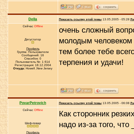
сохранить
Della
Показать ссылку этой темы
13.05.2005 - 05:28
Ра
Сейчас
Offline
очень сложный вопро
молодым человеком 2
Дегустатор
Профиль
тем более тебе всего
Группа: Пользователи
Сообщений: 16
Спасибок: 0
терпения и удачи!
Пользователь №: 1 614
Регистрация: 18.12.2004
Откуда:
Howell ,New Jersey
сохранить
PovarPetrovich
Показать ссылку этой темы
13.05.2005 - 06:08
Ра
Сейчас
Offline
Как сторонник резки
надо из-за того, что
Шеф-повар
Профиль