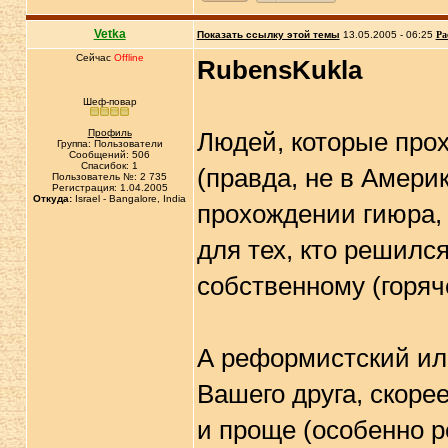
Vetka
Показать ссылку этой темы
13.05.2005 - 06:25
Ра
Сейчас
Offline
RubensKukla
Шеф-повар
Профиль
Людей, которые прох
Группа: Пользователи
Сообщений: 506
Спасибок: 1
(правда, не в Амери
Пользователь №: 2 735
Регистрация: 1.04.2005
Откуда:
Israel - Bangalore, India
прохождении гиюра, 
для тех, кто решилс
собственному (горя
А реформистский ил
Вашего друга, скорее
и проще (особенно 