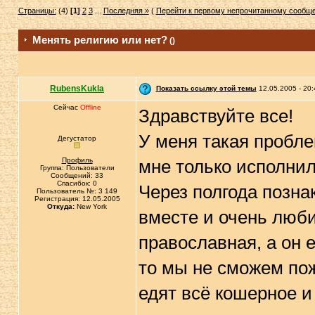
Страницы:
(4)
[1]
2
3
...
Последняя »
(
Перейти к первому непрочитанному сообщ
Mенять религию или нет?
()
RubensKukla
Показать ссылку этой темы
12.05.2005 - 20:
Сейчас
Offline
Здравствуйте все!
У меня такая пробле
Дегустатор
Профиль
мне только исполнил
Группа: Пользователи
Сообщений: 33
Спасибок: 0
Через полгода позна
Пользователь №: 3 149
Регистрация: 12.05.2005
Откуда:
New York
вместе и очень люби
православная, а он 
то мы не сможем пож
едят всё кошерное и