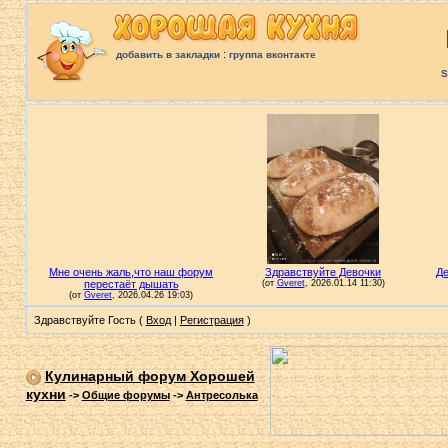
:
добавить в закладки
группа вконтакте
S
Здравствуйте Гость (
Вход
|
Регистрация
)
Кулинарный форум Хорошей
кухни
->
Общие форумы
->
Антресолька