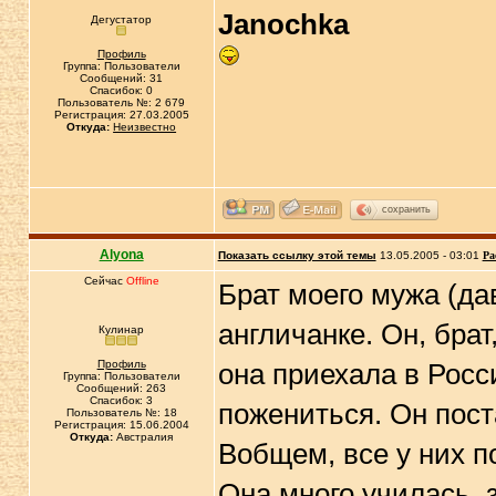
Janochka
Дегустатор
Профиль
Группа: Пользователи
Сообщений: 31
Спасибок: 0
Пользователь №: 2 679
Регистрация: 27.03.2005
Откуда:
Неизвестно
сохранить
Alyona
Показать ссылку этой темы
13.05.2005 - 03:01
Ра
Сейчас
Offline
Брат моего мужа (да
англичанке. Он, бра
Кулинар
Профиль
она приехала в Рос
Группа: Пользователи
Сообщений: 263
Спасибок: 3
пожениться. Он пост
Пользователь №: 18
Регистрация: 15.06.2004
Откуда:
Австралия
Вобщем, все у них п
Она много училась, 