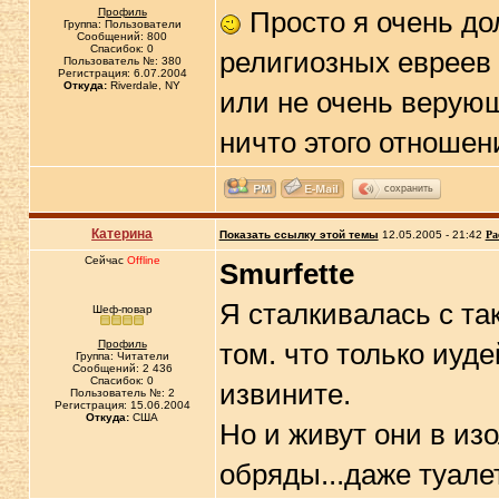
Профиль
Просто я очень до
Группа: Пользователи
Сообщений: 800
Спасибок: 0
религиозных евреев 
Пользователь №: 380
Регистрация: 6.07.2004
Откуда:
Riverdale, NY
или не очень верующ
ничто этого отношен
сохранить
Катерина
Показать ссылку этой темы
12.05.2005 - 21:42
Ра
Сейчас
Offline
Smurfette
Я сталкивалась с так
Шеф-повар
Профиль
том. что только иуд
Группа: Читатели
Сообщений: 2 436
Спасибок: 0
извините.
Пользователь №: 2
Регистрация: 15.06.2004
Откуда:
США
Но и живут они в изо
обряды...даже туале