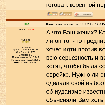
готова к коренной п
сохранить
Feliz
Показать ссылку этой темы
13.05.2005 - 14:59
Ра
Сейчас
Offline
А что Ваш жених? Ка
ли он то, что предп
Кулинар
Профиль
хочет идти против в
Группа: Пользователи
Сообщений: 173
Спасибок: 0
всю серьезность и в
Пользователь №: 3 144
Регистрация: 12.05.2005
Откуда:
Неизвестно
хотят, чтобы была 
еврейке. Нужно ли е
сделали свой выбор 
об иудаизме извест
объясняли Вам хоть 