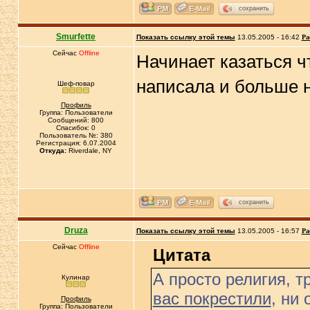
сохранить
Smurfette
Показать ссылку этой темы
13.05.2005 - 16:42
Ра
Сейчас
Offline
Начинает казаться чт
написала и больше н
Шеф-повар
Профиль
Группа: Пользователи
Сообщений: 800
Спасибок: 0
Пользователь №: 380
Регистрация: 6.07.2004
Откуда:
Riverdale, NY
сохранить
Druza
Показать ссылку этой темы
13.05.2005 - 16:57
Ра
Сейчас
Offline
Цитата
А просто религия, т
Кулинар
вас покрестили
, ни 
Профиль
Группа: Пользователи