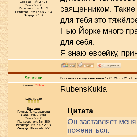
Сообщений: 2 436
Спасибок: 0
священником. Такие 
Пользователь №: 2
Регистрация: 15.06.2004
Откуда:
США
для тебя это тяжёло
Нью Йорке много пр
для себя.
Я знаю еврейку, при
сохранить
Smurfette
Показать ссылку этой темы
12.05.2005 - 21:21
Ра
Сейчас
Offline
RubensKukla
Шеф-повар
Профиль
Цитата
Группа: Пользователи
Сообщений: 800
Спасибок: 0
Он заставляет меня
Пользователь №: 380
Регистрация: 6.07.2004
пожениться.
Откуда:
Riverdale, NY