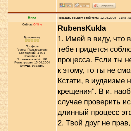
сохранить
Ника
Показать ссылку этой темы
12.05.2005 - 21:45
Ра
Сейчас
Offline
RubensKukla
1. Имей в виду, что
Гуд-кукинец
Профиль
тебе придется соблюд
Группа: Пользователи
Сообщений: 4 931
Спасибок: 4
процесса. Если ты не
Пользователь №: 101
Регистрация: 15.06.2004
Откуда:
Израиль
к этому, то ты не см
Кстати, в иудаизме н
крещения". В и. наоб
случае проверить ис
длинный процесс это
2. Твой друг не прав