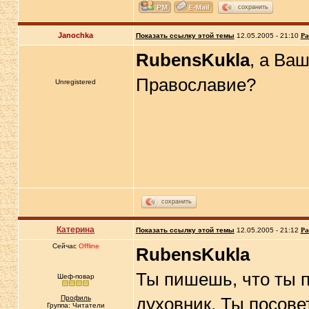
сохранить
Janochka
Показать ссылку этой темы
12.05.2005 - 21:10
Ра
RubensKukla
, а Ва
Православие?
Unregistered
сохранить
Катерина
Показать ссылку этой темы
12.05.2005 - 21:12
Ра
Сейчас
Offline
RubensKukla
Ты пишешь, что ты п
Шеф-повар
Профиль
духовник. Ты посове
Группа: Читатели