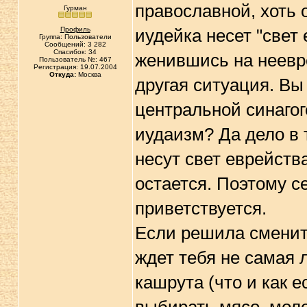
православной, хоть 
Гурман
Профиль
иудейка несет "свет
Группа: Пользователи
Сообщений: 3 282
Спасибок: 34
женившись на неевре
Пользователь №: 467
Регистрация: 19.07.2004
Откуда:
Москва
другая ситуация. Вы
центральной синагог
иудаизм? Да дело в 
несут свет еврейств
остается. Поэтому с
приветствуется.
Если решила сменить
ждет тебя не самая 
кашрута (что и как е