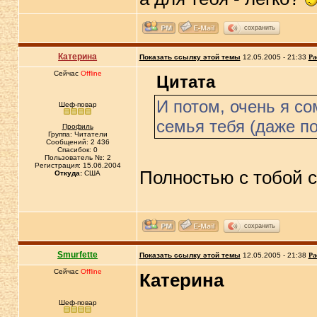
сохранить
Катерина
Показать ссылку этой темы
12.05.2005 - 21:33
Ра
Сейчас
Offline
Цитата
И потом, очень я с
Шеф-повар
семья тебя (даже по
Профиль
Группа: Читатели
Сообщений: 2 436
Спасибок: 0
Пользователь №: 2
Регистрация: 15.06.2004
Полностью с тобой с
Откуда:
США
сохранить
Smurfette
Показать ссылку этой темы
12.05.2005 - 21:38
Ра
Сейчас
Offline
Катерина
Шеф-повар