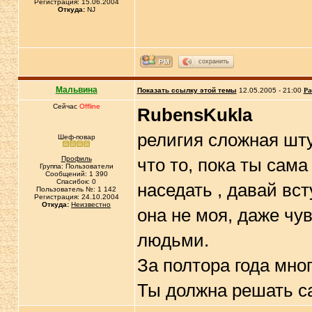
Регистрация: 15.06.2004
Откуда:
NJ
сохранить
Мальвина
Показать ссылку этой темы
12.05.2005 - 21:00
Ра
Сейчас
Offline
RubensKukla
религия сложная шту
Шеф-повар
Профиль
что то, пока ты сама
Группа: Пользователи
Сообщений: 1 390
Спасибок: 0
наседать , давай вст
Пользователь №: 1 142
Регистрация: 24.10.2004
Откуда:
Неизвестно
она не моя, даже чу
людьми.
За полтора года мно
Ты должна решать са