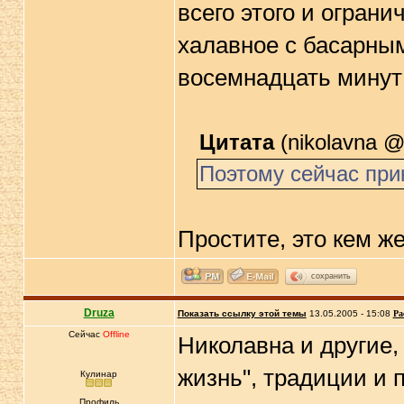
всего этого и огран
халавное с басарным
восемнадцать минут
Цитата
(nikolavna @
Поэтому сейчас при
Простите, это кем ж
сохранить
Druza
Показать ссылку этой темы
13.05.2005 - 15:08
Ра
Сейчас
Offline
Николавна и другие
жизнь", традиции и 
Кулинар
Профиль