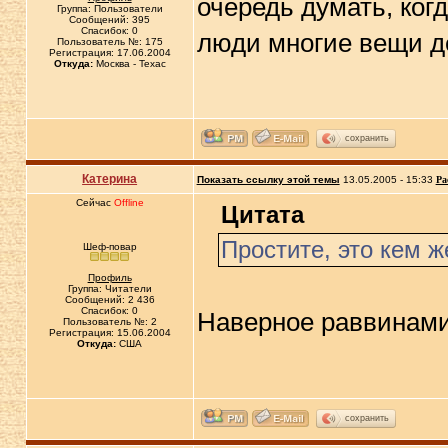
очередь думать, ког
Группа: Пользователи
Сообщений: 395
Спасибок: 0
люди многие вещи де
Пользователь №: 175
Регистрация: 17.06.2004
Откуда:
Москва - Техас
сохранить
Катерина
Показать ссылку этой темы
13.05.2005 - 15:33
Ра
Сейчас
Offline
Цитата
Простите, это кем ж
Шеф-повар
Профиль
Группа: Читатели
Сообщений: 2 436
Спасибок: 0
Наверное раввинами
Пользователь №: 2
Регистрация: 15.06.2004
Откуда:
США
сохранить