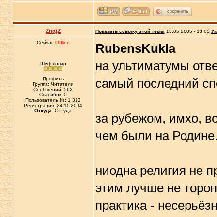
сохранить
ZnajZ
Показать ссылку этой темы
13.05.2005 - 13:03
Ра
Сейчас
Offline
RubensKukla
на ультиматумы отве
Шеф-повар
Профиль
самый последний сп
Группа: Читатели
Сообщений: 562
Спасибок: 0
Пользователь №: 1 312
Регистрация: 24.11.2004
Откуда:
Оттуда
за рубежом, имхо, в
чем были на Родине. 
ниодна религия не п
этим лучше не тороп
практика - несерьёз