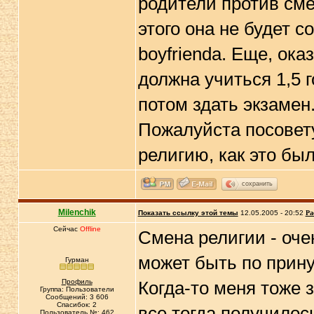
родители против сме
этого она не будет 
boyfrienda. Еще, ок
должна учиться 1,5 г
потом здать экзамен.
Пожалуйста посовету
религию, как это бы
сохранить
Milenchik
Показать ссылку этой темы
12.05.2005 - 20:52
Ра
Сейчас
Offline
Смена религии - оче
может быть по принуж
Гурман
Профиль
Когда-то меня тоже 
Группа: Пользователи
Сообщений: 3 606
Спасибок: 2
все тогда получилось
Пользователь №: 462