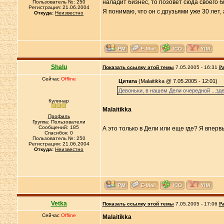
наладит бизнес, то позовет сюда своего бл
Пользователь №: 250
Регистрация: 21.06.2004
Я понимаю, что он с друзьями уже 30 лет, 
Откуда:
Неизвестно
Shalu
Показать ссылку этой темы
7.05.2005 - 16:31
Ра
Сейчас
Offline
Цитата
(Malaitikka @ 7.05.2005 - 12:01)
Девоньки, в нашем Дели очередной ...з
Кулинар
Malaitikka
Профиль
Группа: Пользователи
Сообщений: 185
А это только в Дели или еще где? Я впер
Спасибок: 0
Пользователь №: 250
Регистрация: 21.06.2004
Откуда:
Неизвестно
Vetka
Показать ссылку этой темы
7.05.2005 - 17:06
Ра
Сейчас
Offline
Malaitikka