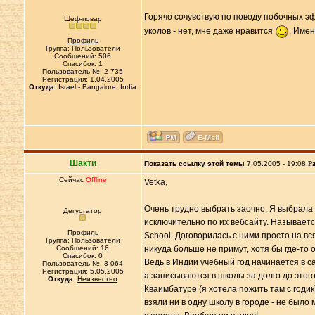
Горячо сочувствую по поводу побочных 
Шеф-повар
уколов - нет, мне даже нравится
. Имен
Профиль
Группа: Пользователи
Сообщений: 506
Спасибок: 1
Пользователь №: 2 735
Регистрация: 1.04.2005
Откуда:
Israel - Bangalore, India
Шакти
Показать ссылку этой темы
7.05.2005 - 19:08
Ра
Сейчас
Offline
Vetka,
Очень трудно выбрать заочно. Я выбрала 
Дегустатор
исключительно по их вебсайту. Называется
Профиль
School. Договорилась с ними просто на вся
Группа: Пользователи
Сообщений: 16
никуда больше не примут, хотя бы где-то 
Спасибок: 0
Ведь в Индии учебный год начинается в с
Пользователь №: 3 064
Регистрация: 5.05.2005
а записываются в школы за долго до этого
Откуда:
Неизвестно
Кваимбатуре (я хотела пожить там с годик
взяли ни в одну школу в городе - не было 