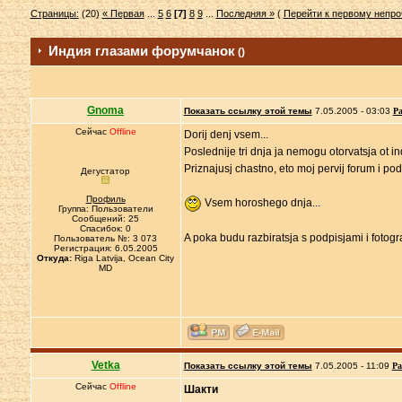
Страницы:
(20)
« Первая
...
5
6
[7]
8
9
...
Последняя »
(
Перейти к первому непр
Индия глазами форумчанок
()
Gnoma
Показать ссылку этой темы
7.05.2005 - 03:03
Ра
Сейчас
Offline
Dorij denj vsem...
Poslednije tri dnja ja nemogu otorvatsja ot in
Priznajusj chastno, eto moj pervij forum i po
Дегустатор
Профиль
Vsem horoshego dnja...
Группа: Пользователи
Сообщений: 25
Спасибок: 0
A poka budu razbiratsja s podpisjami i fotogra
Пользователь №: 3 073
Регистрация: 6.05.2005
Откуда:
Riga Latvija, Ocean City
MD
Vetka
Показать ссылку этой темы
7.05.2005 - 11:09
Ра
Сейчас
Offline
Шакти