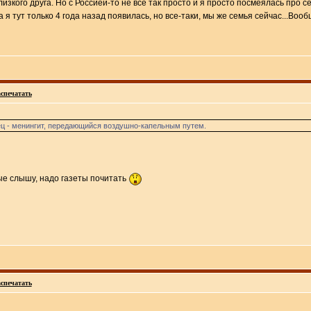
изкого друга. Но с Россией-то не все так просто и я просто посмеялась про се
а я тут только 4 года назад появилась, но все-таки, мы же семья сейчас...Вооб
спечатать
дец - менингит, передающийся воздушно-капельным путем.
вые слышу, надо газеты почитать
спечатать