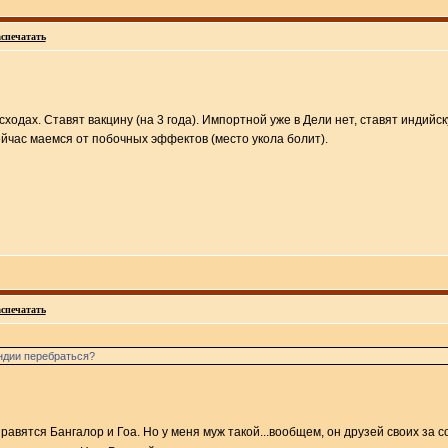
спечатать
сходах. Ставят вакцину (на 3 года). Импортной уже в Дели нет, ставят инди
йчас маемся от побочных эффектов (место укола болит).
спечатать
Индии перебраться?
 нравятся Бангалор и Гоа. Но у меня муж такой...вообщем, он друзей своих за