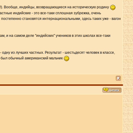
чный!). Вообще, индийцы, возвращающиеся на историческую родину
астные индийские - это все-таки сплошная зубрежка, очень
постепенно становятся интернациональными, здесь таких уже - вагон
м, и на самом деле "индийских" учеников в этих школах все-таки
дну из лучших частных. Результат - шестьдесят человек в классе,
это был обычный американский мальчик