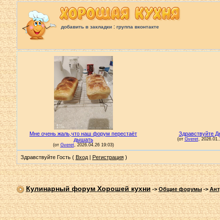
:
добавить в закладки
группа вконтакте
Здравствуйте Гость (
Вход
|
Регистрация
)
Кулинарный форум Хорошей кухни
->
Общие форумы
->
Ант