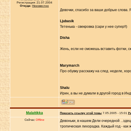
Регистрация: 21.07.2004
Откуда:
Неизвестно
Девочки, спасибо за ваши добрые слова. Я
Ljubasik
Тетенька - свекровка (сари у нее супер!!)
Disha
Жень, если не сможешь вставить фотки, ск
Marymarch
Про обувку расскажу на след. неделе, хо
Shalu
Ирин, а вы не думали в другой город в И
Malaitikka
Показать ссылку этой темы
7.05.2005 - 15:01
Ра
Сейчас
Offline
Девоньки, в нашем Дели очередной ...зде
тропическая лихорадка. Каждый год - как 