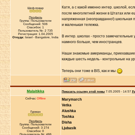
Катя, а с какой именно интер. школой, ес
Шеф-повар
после многолетней жизни в Штатах или ещ
Профиль
напряженная (неоправданно!) школьная п
Группа: Пользователи
Сообщений: 506
и маленькая тележка.
Спасибок: 1
Пользователь №: 2 735
Регистрация: 1.04.2005
В интер. школах - просто замечательные у
Откуда:
Israel - Bangalore, India
намного больше, чем иностранцев.
Наши знакомые американцы, приехавшие сю
каждые шесть недель - контрольные на уро
Теперь они тоже в BIS, как и мы
Malaitikka
Показать ссылку этой темы
7.05.2005 - 14:57
Ра
Сейчас
Offline
Marymarch
Vetka
Alushka
Гурман
Toshka
Профиль
Disha
Группа: Пользователи
Сообщений: 3 274
Ljubasik
Спасибок: 0
Пользователь №: 486