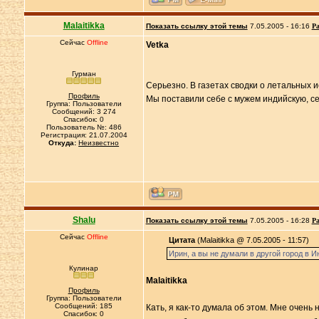
Malaitikka
Показать ссылку этой темы
7.05.2005 - 16:16
Ра
Сейчас
Offline
Vetka
Гурман
Серьезно. В газетах сводки о летальных и
Профиль
Мы поставили себе с мужем индийскую, се
Группа: Пользователи
Сообщений: 3 274
Спасибок: 0
Пользователь №: 486
Регистрация: 21.07.2004
Откуда:
Неизвестно
Shalu
Показать ссылку этой темы
7.05.2005 - 16:28
Ра
Сейчас
Offline
Цитата
(Malaitikka @ 7.05.2005 - 11:57)
Ирин, а вы не думали в другой город в 
Кулинар
Malaitikka
Профиль
Группа: Пользователи
Сообщений: 185
Кать, я как-то думала об этом. Мне очень
Спасибок: 0