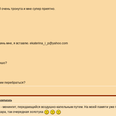
 очень тронута и мне супер приятно.
инь мне, я вставлю. ekaterina_i_p@yahoo.com
рошо?
ндии перебраться?
спечатать
ц - менингит, передающийся воздушно-капельным путем. На моей памяти уже б
жара, так очередная золотуха