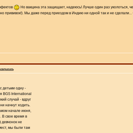
эффектов
Но вакцина эта защищает, надеюсь! Лучше один раз уколоться, чем 
но прививок!). Мы даже перед приездом в Индию ни одной так и не сделали..
спечатать
с детьми одну -
 BGS International
кий случай - вдруг
они начнут ходить.
амом начале июня,
. В свое время в
) девчонок не
мест, мы были там