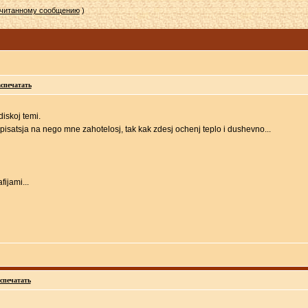
очитанному сообщению
)
спечатать
diskoj temi.
dpisatsja na nego mne zahotelosj, tak kak zdesj ochenj teplo i dushevno...
fijami...
спечатать