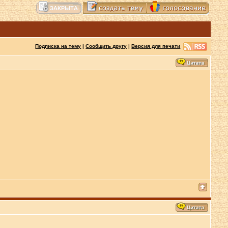
Подписка на тему
|
Сообщить другу
|
Версия для печати