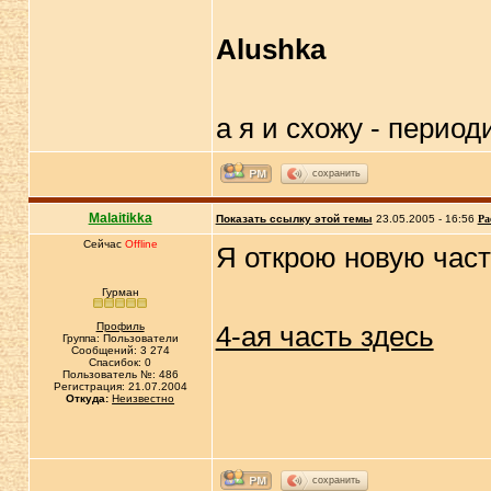
Alushka
а я и схожу - перио
сохранить
Malaitikka
Показать ссылку этой темы
23.05.2005 - 16:56
Ра
Сейчас
Offline
Я открою новую част
Гурман
Профиль
4-ая часть здесь
Группа: Пользователи
Сообщений: 3 274
Спасибок: 0
Пользователь №: 486
Регистрация: 21.07.2004
Откуда:
Неизвестно
сохранить