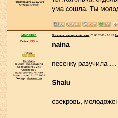
Регистрация: 2.03.2005
Откуда:
Mexico
ума сошла. Ты молод
Malaitikka
Показать ссылку этой темы
23.05.2005 - 16:43
Ра
Сейчас
Offline
naina
Гурман
Профиль
песенку разучила ..
Группа: Пользователи
Сообщений: 3 274
Спасибок: 0
Пользователь №: 486
Регистрация: 21.07.2004
Откуда:
Неизвестно
Shalu
свекровь, молодожен