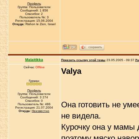
Профиль
Группа: Пользователи
Сообщений: 1 856
Спасибок: 2
Пользователь №: 3
Регистрация: 15.06.2004
Откуда:
Rishon le Zion, Israel
сохранить
Malaitikka
Показать ссылку этой темы
23.05.2005 - 09:37
Ра
Сейчас
Offline
Valya
Гурман
Профиль
Группа: Пользователи
Сообщений: 3 274
Спасибок: 0
Она готовить не умее
Пользователь №: 486
Регистрация: 21.07.2004
Откуда:
Неизвестно
не видела.
Курочку она у мамы 
поэтому мяско навор