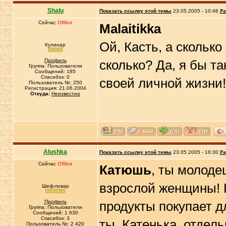
Shalu
Показать ссылку этой темы
23.05.2005 - 10:46
Ра
Сейчас
Offline
Malaitikka
Ой, Касть, а скольк
Кулинар
Профиль
сколько? Да, я бы та
Группа: Пользователи
Сообщений: 185
Спасибок: 0
своей личной жизни!
Пользователь №: 250
Регистрация: 21.06.2004
Откуда:
Неизвестно
Alushka
Показать ссылку этой темы
23.05.2005 - 16:30
Ра
Сейчас
Offline
Катюшь
, ты молоде
взрослой женщины! Н
Шеф-повар
Профиль
продукты покупает д
Группа: Пользователи
Сообщений: 1 630
Спасибок: 3
ты ,Катенька, отдель
Пользователь №: 2 420