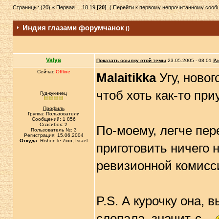
Страницы:
(20)
« Первая
...
18
19
[20]
(
Перейти к первому непрочитанному соо
Индия глазами форумчанок
()
Valya
Показать ссылку этой темы
23.05.2005 - 08:01
Ра
Сейчас
Offline
Malaitikka
Угу, новог
чтоб хоть как-то пр
Гуд-кукинец
Профиль
Группа: Пользователи
Сообщений: 1 856
Спасибок: 2
По-моему, легче пере
Пользователь №: 3
Регистрация: 15.06.2004
Откуда:
Rishon le Zion, Israel
приготовить ничего 
ревизионной комисс
P.S. А курочку она, в
слопала, значит-с...