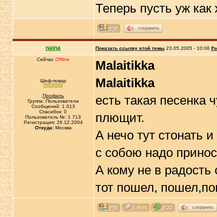
Теперь пусть уж как х
сохранить
naina
Показать ссылку этой темы
23.05.2005 - 10:06
Ра
Сейчас
Offline
Malaitikka
Malaitikka
Шеф-повар
Профиль
есть такая песенка ч
Группа: Пользователи
Сообщений: 1 013
Спасибок: 0
плющит.
Пользователь №: 1 713
Регистрация: 26.12.2004
Откуда:
Москва
А нечо тут стонать и
с собою надо принос
А кому не в радость 
тот пошел, пошел,по
сохранить