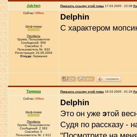
Julchen
Показать ссылку этой темы
17.03.2005 - 22:08
Ра
Сейчас
Offline
Delphin
С характером мопси
Шеф-повар
Профиль
Группа: Пользователи
Сообщений: 956
Спасибок: 0
Пользователь №: 933
Регистрация: 24.09.2004
Откуда:
Германия
сохранить
Танюша
Показать ссылку этой темы
18.03.2005 - 01:26
Ра
Сейчас
Offline
Delphin
Это он уже
э
той вес
Шеф-повар
Профиль
Судя по рассказу - 
Группа: Пользователи
Сообщений: 2 363
Спасибок: 0
"Посмотрите на меня
Пользователь №: 1 612