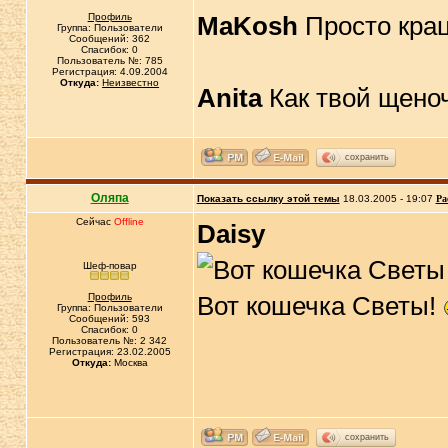
Профиль
MaKosh
Просто крац
Группа: Пользователи
Сообщений: 362
Спасибок: 0
Пользователь №: 785
Регистрация: 4.09.2004
Откуда:
Неизвестно
Anita
Как твой щено
сохранить
Оляпа
Показать ссылку этой темы
18.03.2005 - 19:07
Ра
Сейчас
Offline
Daisy
Шеф-повар
Профиль
Вот кошечка Светы!
Группа: Пользователи
Сообщений: 593
Спасибок: 0
Пользователь №: 2 342
Регистрация: 23.02.2005
Откуда:
Москва
сохранить