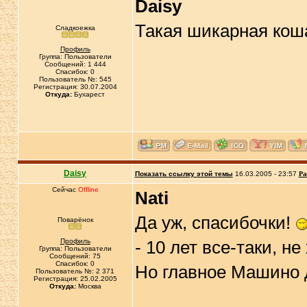
Daisy
Такая шикарная кош
Сладкоежка
Профиль
Группа: Пользователи
Сообщений: 1 444
Спасибок: 0
Пользователь №: 545
Регистрация: 30.07.2004
Откуда:
Бухарест
Daisy
Показать ссылку этой темы
16.03.2005 - 23:57
Ра
Сейчас
Offline
Nati
Да уж, спасибочки!
Поварёнок
Профиль
- 10 лет все-таки, н
Группа: Пользователи
Сообщений: 75
Спасибок: 0
Но главное Машино 
Пользователь №: 2 371
Регистрация: 25.02.2005
Откуда:
Москва