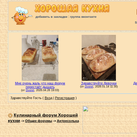
:
добавить в закладки
группа вконтакте
S
Здравствуйте Гость (
Вход
|
Регистрация
)
Кулинарный форум Хорошей
кухни
->
Общие форумы
->
Антресолька