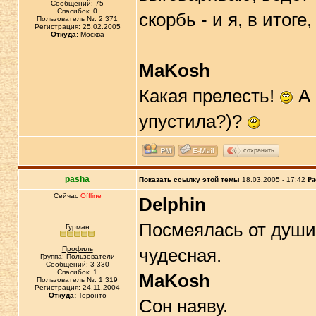
Сообщений: 75
Спасибок: 0
скорбь - и я, в итог
Пользователь №: 2 371
Регистрация: 25.02.2005
Откуда:
Москва
MaKosh
Какая прелесть!
А 
упустила?)?
сохранить
pasha
Показать ссылку этой темы
18.03.2005 - 17:42
Ра
Сейчас
Offline
Delphin
Посмеялась от души,
Гурман
Профиль
чудесная.
Группа: Пользователи
Сообщений: 3 330
Спасибок: 1
MaKosh
Пользователь №: 1 319
Регистрация: 24.11.2004
Откуда:
Торонто
Сон наяву.