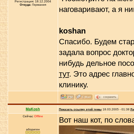
Регистрация: 18.12.2004
Откуда:
Германия
наговаривают, а я ни
koshan
Спасибо. Будем стар
задала вопрос докто
нибудь дельное посо
тут
. Это адрес глав
клинику.
сохранить
MaKosh
Показать ссылку этой темы
18.03.2005 - 01:38
Ра
Сейчас
Offline
Вот наш кот, по слов
абориген