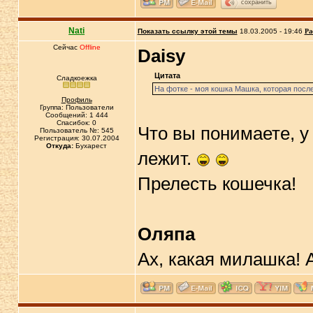
сохранить
Nati
Показать ссылку этой темы
18.03.2005 - 19:46
Ра
Сейчас
Offline
Daisy
Цитата
Сладкоежка
На фотке - моя кошка Машка, которая после
Профиль
Группа: Пользователи
Сообщений: 1 444
Спасибок: 0
Что вы понимаете, у
Пользователь №: 545
Регистрация: 30.07.2004
Откуда:
Бухарест
лежит.
Прелесть кошечка!
Оляпа
Ах, какая милашка! 