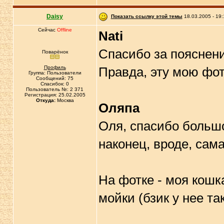
Daisy
Показать ссылку этой темы
18.03.2005 - 19:
Сейчас
Offline
Nati
Спасибо за пояснен
Поварёнок
Профиль
Правда, эту мою фот
Группа: Пользователи
Сообщений: 75
Спасибок: 0
Пользователь №: 2 371
Регистрация: 25.02.2005
Откуда:
Москва
Оляпа
Оля, спасибо боль
наконец, вроде, сам
На фотке - моя кошк
мойки (бзик у нее та