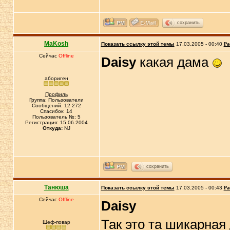
сохранить
MaKosh
Показать ссылку этой темы
17.03.2005 - 00:40
Ра
Сейчас
Offline
Daisy
какая дама
абориген
Профиль
Группа: Пользователи
Сообщений: 12 272
Спасибок: 14
Пользователь №: 5
Регистрация: 15.06.2004
Откуда:
NJ
сохранить
Танюша
Показать ссылку этой темы
17.03.2005 - 00:43
Ра
Сейчас
Offline
Daisy
Так это та шикарная
Шеф-повар