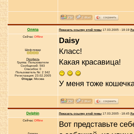
сохранить
Оляпа
Показать ссылку этой темы
17.03.2005 - 18:19
Ра
Сейчас
Offline
Daisy
Класс!
Шеф-повар
Профиль
Какая красавица!
Группа: Пользователи
Сообщений: 593
Спасибок: 0
Пользователь №: 2 342
Регистрация: 23.02.2005
Откуда:
Москва
У меня тоже кошечка
сохранить
Delphin
Показать ссылку этой темы
17.03.2005 - 18:45
Ра
Сейчас
Offline
Вот представьте себ
Гурман