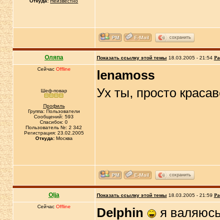
Откуда:
Неизвестно
сохранить
Оляпа
Показать ссылку этой темы
18.03.2005 - 21:54
Ра
Сейчас
Offline
lenamoss
Ух ты, просто краса
Шеф-повар
Профиль
Группа: Пользователи
Сообщений: 593
Спасибок: 0
Пользователь №: 2 342
Регистрация: 23.02.2005
Откуда:
Москва
сохранить
Olja
Показать ссылку этой темы
18.03.2005 - 21:59
Ра
Сейчас
Offline
Delphin
я валяюсь!