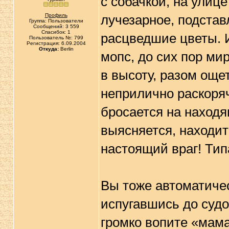
с собачкой, на улиц
Профиль
лучезарное, подстав
Группа: Пользователи
Сообщений: 3 559
Спасибок: 1
расцведшие цветы. 
Пользователь №: 799
Регистрация: 6.09.2004
Откуда:
Berlin
мопс, до сих пор ми
в высоту, разом още
неприлично раскоряч
бросается на находя
выясняется, находит
настоящий враг! Тип
Вы тоже автоматичес
испугавшись до судо
громко вопите «мама