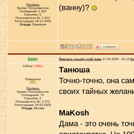
Профиль
(ванну)?
Группа: Пользователи
Сообщений: 2 363
Спасибок: 0
Пользователь №: 1 612
Регистрация: 18.12.2004
Откуда:
Германия
сохранить
Daisy
Показать ссылку этой темы
17.03.2005 - 01:13
Ра
Сейчас
Offline
Танюша
Точно-точно, она сам
Поварёнок
Профиль
своих тайных желани
Группа: Пользователи
Сообщений: 75
Спасибок: 0
Пользователь №: 2 371
Регистрация: 25.02.2005
Откуда:
Москва
MaKosh
Дама - это очень то