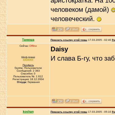
аристократка. На 1
человеком (дамой)
человеческий.
сохранить
Танюша
Показать ссылку этой темы
17.03.2005 - 02:40
Ра
Сейчас
Offline
Daisy
И слава Б-гу, что за
Шеф-повар
Профиль
Группа: Пользователи
Сообщений: 2 363
Спасибок: 0
Пользователь №: 1 612
Регистрация: 18.12.2004
Откуда:
Германия
сохранить
koshan
Показать ссылку этой темы
17.03.2005 - 05:10
Ра