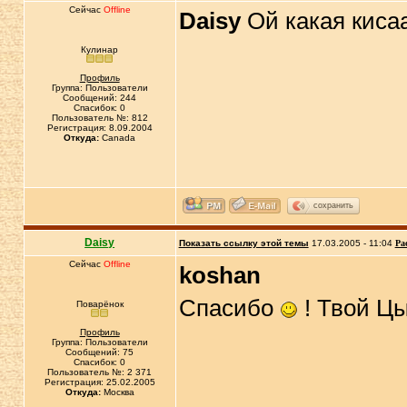
Сейчас
Offline
Daisy
Ой какая киса
Кулинар
Профиль
Группа: Пользователи
Сообщений: 244
Спасибок: 0
Пользователь №: 812
Регистрация: 8.09.2004
Откуда:
Canada
сохранить
Daisy
Показать ссылку этой темы
17.03.2005 - 11:04
Ра
Сейчас
Offline
koshan
Спасибо
! Твой Ц
Поварёнок
Профиль
Группа: Пользователи
Сообщений: 75
Спасибок: 0
Пользователь №: 2 371
Регистрация: 25.02.2005
Откуда:
Москва