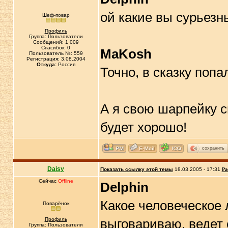
ой какие вы сурьезн
Шеф-повар
Профиль
Группа: Пользователи
Сообщений: 1 009
Спасибок: 0
MaKosh
Пользователь №: 559
Регистрация: 3.08.2004
Откуда:
Россия
Точно, в сказку поп
А я свою шарпейку с
будет хорошо!
сохранить
Daisy
Показать ссылку этой темы
18.03.2005 - 17:31
Ра
Сейчас
Offline
Delphin
Какое человеческое
Поварёнок
Профиль
выговариваю, ведет 
Группа: Пользователи