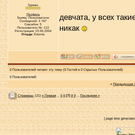
Гурман
Профиль
девчата, у всех таки
Группа: Пользователи
Сообщений: 3 787
Спасибок: 5
никак
Пользователь №: 122
Регистрация: 15.06.2004
Откуда:
Estonia
сохранить
0 Пользователей читают эту тему (0 Гостей и 0 Скрытых Пользователей)
0 Пользователей:
«
Предыдущая 
Страницы:
(21)
« Первая
...
5
6
[7]
8
9
...
Последняя »
[ page time generate