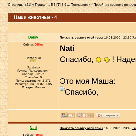
Страницы:
(21)
« Первая
...
5
6
[7]
8
9
...
Последняя »
(
Перейти к первому непро
Наши животные - 4
Daisy
Показать ссылку этой темы
16.03.2005 - 23:39
Ра
Сейчас
Offline
Nati
Спасибо,
! Наде
Поварёнок
Профиль
Группа: Пользователи
Сообщений: 75
Спасибок: 0
Это моя Маша:
Пользователь №: 2 371
Регистрация: 25.02.2005
Откуда:
Москва
сохранить
Nati
Показать ссылку этой темы
16.03.2005 - 23:42
Ра
Сейчас
Offline