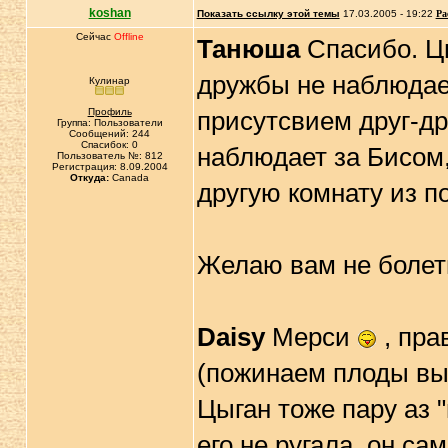
koshan
Показать ссылку этой темы
17.03.2005 - 19:22
Ра
Сейчас
Offline
Танюша
Спасибо. Цы
дружбы не наблюдает
Кулинар
Профиль
присутсвием друг-др
Группа: Пользователи
Сообщений: 244
Спасибок: 0
наблюдает за Бисом,
Пользователь №: 812
Регистрация: 8.09.2004
Откуда:
Canada
другую комнату из п
Желаю вам не болет
Daisy
Мерси
, пра
(пожинаем плоды выб
Цыган тоже пару аз "
его не ругала, он са