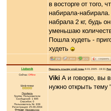
в восторге от того, 
набирала-набирала. 
набрала 2 кг, будь о
уменьшаю количеств
Пошла худеть - приг
худеть
сохранить
Ljubasik
Показать ссылку этой темы
8.01.2005 - 19:31
Рас
Сейчас
Offline
Viki
А и говорю, вы 
нужно открыть тему 
Шеф-повар
Профиль
Группа: Пользователи
Сообщений: 1 685
Спасибок: 0
Пользователь №: 939
Регистрация: 25.09.2004
Откуда:
Неизвестно