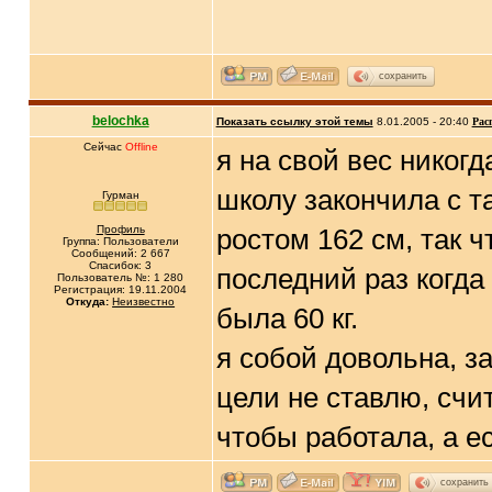
сохранить
belochka
Показать ссылку этой темы
8.01.2005 - 20:40
Рас
Сейчас
Offline
я на свой вес никогд
школу закончила с та
Гурман
Профиль
ростом 162 см, так ч
Группа: Пользователи
Сообщений: 2 667
Спасибок: 3
последний раз когда
Пользователь №: 1 280
Регистрация: 19.11.2004
Откуда:
Неизвестно
была 60 кг.
я собой довольна, з
цели не ставлю, счи
чтобы работала, а 
сохранить