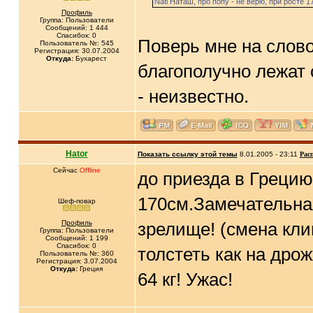
Nati Наташ, про попу - не верю, при росте 1
Профиль
Группа: Пользователи
Сообщений: 1 444
Спасибок: 0
Поверь мне на слов
Пользователь №: 545
Регистрация: 30.07.2004
Откуда:
Бухарест
благополучно лежат 
- неизвестно.
Hator
Показать ссылку этой темы
8.01.2005 - 23:11
Рас
Сейчас
Offline
до приезда в Грецию 
170см.Замечательная 
Шеф-повар
Профиль
зрелище! (смена клим
Группа: Пользователи
Сообщений: 1 199
Спасибок: 0
толстеть как на дрож
Пользователь №: 360
Регистрация: 3.07.2004
Откуда:
Греция
64 кг! Ужас!