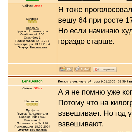
Сейчас
Offline
Я тоже проголосовала
вешу 64 при росте 1
Кулинар
Профиль
Но если начинаю худе
Группа: Пользователи
Сообщений: 156
Спасибок: 1
гораздо старше.
Пользователь №: 1 231
Регистрация: 13.11.2004
Откуда:
Неизвестно
сохранить
LenaBouton
Показать ссылку этой темы
9.01.2005 - 01:59
Рас
Сейчас
Offline
А я не помню уже ко
Потому что на килог
Шеф-повар
Профиль
взвешивает. Но год 
Группа: Пользователи
Сообщений: 1 043
Спасибок: 0
взвешивают.
Пользователь №: 210
Регистрация: 18.06.2004
Откуда:
Неизвестно