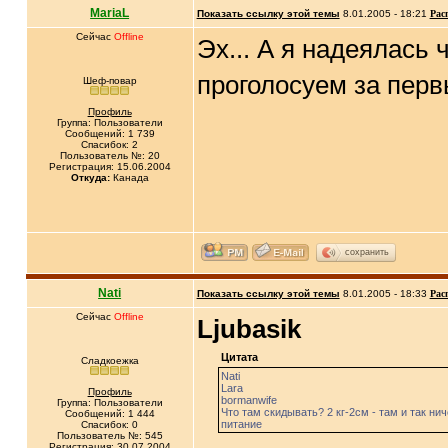
MariaL
Показать ссылку этой темы
8.01.2005 - 18:21
Рас
Сейчас
Offline
Эх... А я надеялась
проголосуем за пер
Шеф-повар
Профиль
Группа: Пользователи
Сообщений: 1 739
Спасибок: 2
Пользователь №: 20
Регистрация: 15.06.2004
Откуда:
Канада
сохранить
Nati
Показать ссылку этой темы
8.01.2005 - 18:33
Рас
Сейчас
Offline
Ljubasik
Цитата
Сладкоежка
Nati
Lara
Профиль
bormanwife
Группа: Пользователи
Что там скидывать? 2 кг-2см - там и так нич
Сообщений: 1 444
питание
Спасибок: 0
Пользователь №: 545
Регистрация: 30.07.2004