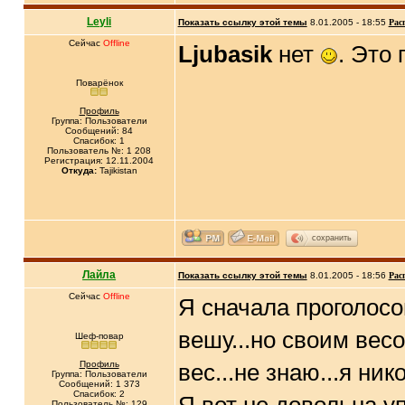
Leyli
Показать ссылку этой темы
8.01.2005 - 18:55
Рас
Сейчас
Offline
Ljubasik
нет
. Это
Поварёнок
Профиль
Группа: Пользователи
Сообщений: 84
Спасибок: 1
Пользователь №: 1 208
Регистрация: 12.11.2004
Откуда:
Tajikistan
сохранить
Лайла
Показать ссылку этой темы
8.01.2005 - 18:56
Рас
Сейчас
Offline
Я сначала проголосо
вешу...но своим вес
Шеф-повар
Профиль
вес...не знаю...я ни
Группа: Пользователи
Сообщений: 1 373
Спасибок: 2
Пользователь №: 129