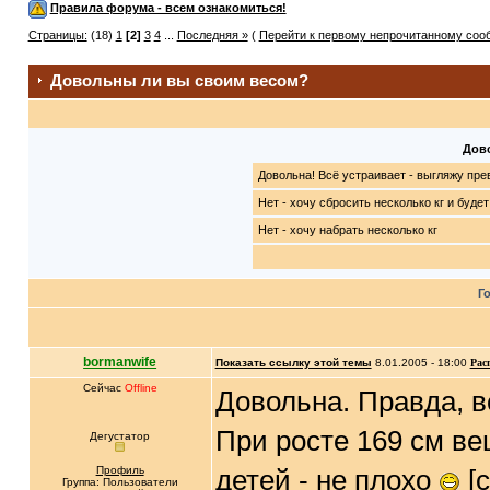
Правила форума - всем ознакомиться!
Страницы:
(18)
1
[2]
3
4
...
Последняя »
(
Перейти к первому непрочитанному со
Довольны ли вы своим весом?
Дов
Довольна! Всё устраивает - выгляжу пре
Нет - хочу сбросить несколько кг и будет
Нет - хочу набрать несколько кг
Г
bormanwife
Показать ссылку этой темы
8.01.2005 - 18:00
Рас
Сейчас
Offline
Довольна. Правда, 
При росте 169 см ве
Дегустатор
Профиль
детей - не плохо
[c
Группа: Пользователи