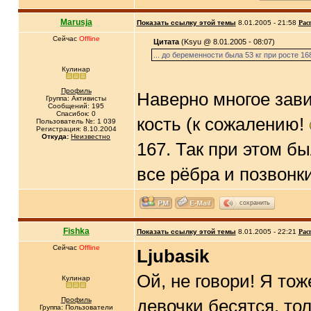
Marusja
Показать ссылку этой темы
8.01.2005 - 21:58
Рас
Сейчас
Offline
Цитата
(Ksyu @ 8.01.2005 - 08:07)
... до беременности была 53 кг при росте 16
Кулинар
Профиль
Наверно многое зави
Группа: Активисты
Сообщений: 195
Спасибок: 0
кость (к сожалению!
Пользователь №: 1 039
Регистрация: 8.10.2004
Откуда:
Неизвестно
167. Так при этом б
все рёбра и позвонк
сохранить
Fishka
Показать ссылку этой темы
8.01.2005 - 22:21
Рас
Сейчас
Offline
Ljubasik
Ой, не говори! Я то
Кулинар
Профиль
девочки бесятся, тол
Группа: Пользователи