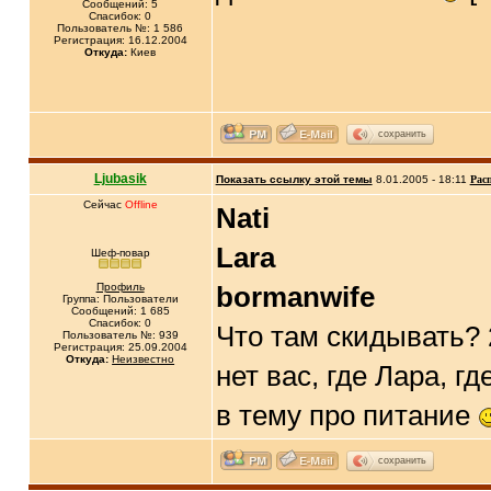
Сообщений: 5
Спасибок: 0
Пользователь №: 1 586
Регистрация: 16.12.2004
Откуда:
Киев
сохранить
Ljubasik
Показать ссылку этой темы
8.01.2005 - 18:11
Рас
Сейчас
Offline
Nati
Lara
Шеф-повар
Профиль
bormanwife
Группа: Пользователи
Сообщений: 1 685
Спасибок: 0
Что там скидывать? 2
Пользователь №: 939
Регистрация: 25.09.2004
Откуда:
Неизвестно
нет вас, где Лара, гд
в тему про питание
сохранить