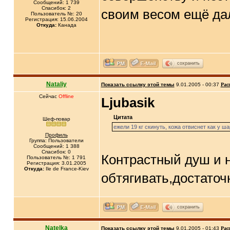
Сообщений: 1 739
Спасибок: 2
своим весом ещё да
Пользователь №: 20
Регистрация: 15.06.2004
Откуда:
Канада
сохранить
Nataliy
Показать ссылку этой темы
9.01.2005 - 00:37
Рас
Сейчас
Offline
Ljubasik
Цитата
Шеф-повар
ежели 19 кг скинуть, кожа отвиснет как у ш
Профиль
Группа: Пользователи
Сообщений: 1 388
Спасибок: 0
Контрастный душ и н
Пользователь №: 1 791
Регистрация: 3.01.2005
Откуда:
Ile de France-Kiev
обтягивать,достаточ
сохранить
Natelka
Показать ссылку этой темы
9.01.2005 - 01:43
Рас