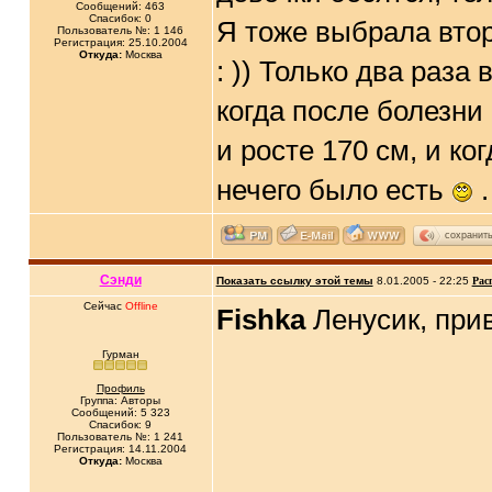
Сообщений: 463
Спасибок: 0
Я тоже выбрала втор
Пользователь №: 1 146
Регистрация: 25.10.2004
Откуда:
Москва
: )) Только два раз
когда после болезни
и росте 170 см, и к
нечего было есть
.
сохранит
Сэнди
Показать ссылку этой темы
8.01.2005 - 22:25
Рас
Сейчас
Offline
Fishka
Ленусик, прив
Гурман
Профиль
Группа: Авторы
Сообщений: 5 323
Спасибок: 9
Пользователь №: 1 241
Регистрация: 14.11.2004
Откуда:
Москва