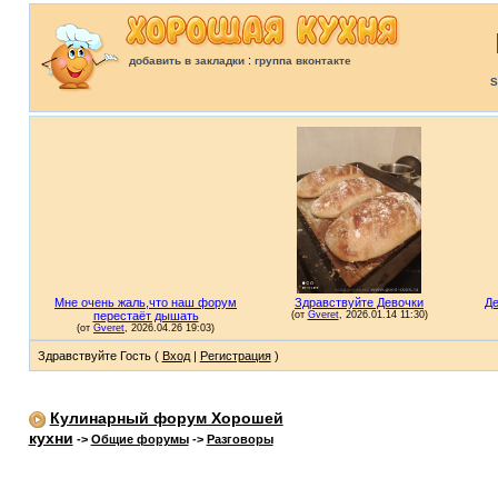
:
добавить в закладки
группа вконтакте
S
Здравствуйте Гость (
Вход
|
Регистрация
)
Кулинарный форум Хорошей
кухни
->
Общие форумы
->
Разговоры