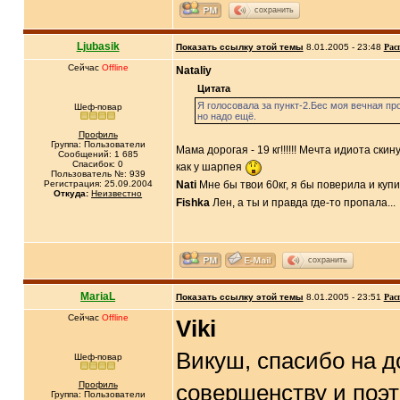
сохранить
Ljubasik
Показать ссылку этой темы
8.01.2005 - 23:48
Рас
Сейчас
Offline
Nataliy
Цитата
Я голосовала за пункт-2.Бес моя вечная про
Шеф-повар
но надо ещё.
Профиль
Группа: Пользователи
Мама дорогая - 19 кг!!!!!! Мечта идиота скин
Сообщений: 1 685
Спасибок: 0
как у шарпея
Пользователь №: 939
Регистрация: 25.09.2004
Nati
Мне бы твои 60кг, я бы поверила и куп
Откуда:
Неизвестно
Fishka
Лен, а ты и правда где-то пропала...
сохранить
MariaL
Показать ссылку этой темы
8.01.2005 - 23:51
Рас
Сейчас
Offline
Viki
Викуш, спасибо на 
Шеф-повар
Профиль
совершенству и поэт
Группа: Пользователи