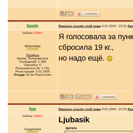
сохранить
Nataliy
Показать ссылку этой темы
8.01.2005 - 22:31
Рас
Сейчас
Offline
Я голосовала за пун
сбросила 19 кг.,
Шеф-повар
Профиль
но надо ещё.
Группа: Пользователи
Сообщений: 1 388
Спасибок: 0
Пользователь №: 1 791
Регистрация: 3.01.2005
Откуда:
Ile de France-Kiev
сохранить
Nati
Показать ссылку этой темы
8.01.2005 - 22:52
Рас
Сейчас
Offline
Ljubasik
Цитата
Сладкоежка