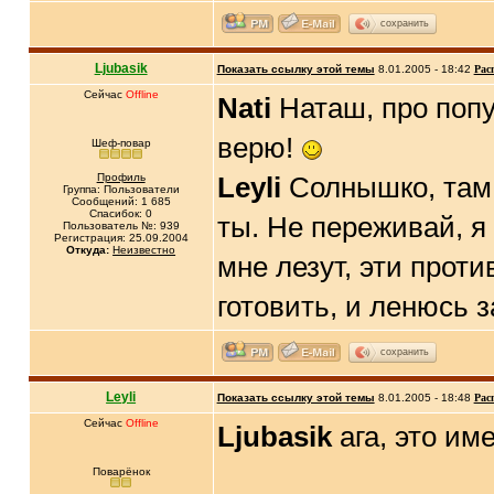
сохранить
Ljubasik
Показать ссылку этой темы
8.01.2005 - 18:42
Рас
Сейчас
Offline
Nati
Наташ, про попу 
верю!
Шеф-повар
Профиль
Leyli
Солнышко, там в
Группа: Пользователи
Сообщений: 1 685
Спасибок: 0
ты. Не переживай, я 
Пользователь №: 939
Регистрация: 25.09.2004
Откуда:
Неизвестно
мне лезут, эти прот
готовить, и ленюсь 
сохранить
Leyli
Показать ссылку этой темы
8.01.2005 - 18:48
Рас
Сейчас
Offline
Ljubasik
ага, это им
Поварёнок