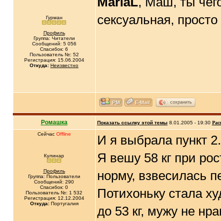
MariaL
, Маш, ты че
сексуальная, просто
Гурман
Профиль
Группа: Читатели
Сообщений: 5 056
Спасибок: 6
Пользователь №: 52
Регистрация: 15.06.2004
Откуда:
Неизвестно
сохранить
Ромашка
Показать ссылку этой темы
8.01.2005 - 19:30
Рас
Сейчас
Offline
И я выбрала пункт 2.
Я вешу 58 кг при ро
Кулинар
Профиль
норму, взвесилась пе
Группа: Пользователи
Сообщений: 290
Спасибок: 0
Потихоньку стала ху
Пользователь №: 1 532
Регистрация: 12.12.2004
Откуда:
Португалия
до 53 кг, мужу не нр