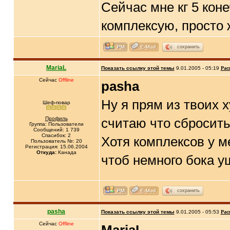
Сейчас мне кг 5 коне
комплексую, просто 
сохранить
MariaL
Показать ссылку этой темы
9.01.2005 - 05:19
Рас
Сейчас
Offline
pasha
Ну я прям из твоих 
Шеф-повар
Профиль
считаю что сбросить
Группа: Пользователи
Сообщений: 1 739
Спасибок: 2
Хотя комплексов у м
Пользователь №: 20
Регистрация: 15.06.2004
Откуда:
Канада
чтоб немного бока 
сохранить
pasha
Показать ссылку этой темы
9.01.2005 - 05:53
Рас
Сейчас
Offline