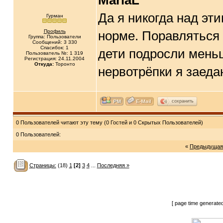
MariaL
Да я никогда над эт
Гурман
Профиль
норме. Поравляться 
Группа: Пользователи
Сообщений: 3 330
Спасибок: 1
дети подросли меньш
Пользователь №: 1 319
Регистрация: 24.11.2004
Откуда:
Торонто
нервотрёпки я заед
сохранить
0 Пользователей читают эту тему (0 Гостей и 0 Скрытых Пользователей)
0 Пользователей:
«
Предыдущая
Страницы:
(18)
1
[2]
3
4
...
Последняя »
[ page time generate