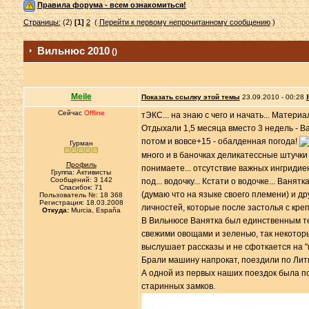
Правила форума - всем ознакомиться!
Страницы:
(2)
[1]
2
(
Перейти к первому непрочитанному сообщению
)
Вильнюс 2010
()
Meile
Показать ссылку этой темы
23.09.2010 - 00:28
Сейчас
Offline
тЭКС... на знаю с чего и начать... Материал
Отдыхали 1,5 месяца вместо 3 недель - В
потом и вовсе+15 - обалденная погода!
Гурман
много и в баночках деликатессные штучки 
Профиль
понимаете... отсутствие важных ингридиент
Группа: Активисты
Сообщений: 3 142
под... водочку... Кстати о водочке... Ваня
Спасибок: 71
(думаю что на языке своего племени) и д
Пользователь №: 18 368
Регистрация: 18.03.2008
личностей, которые после застолья с креп
Откуда:
Murcia, España
В Вильнюсе Ванятка был единственным те
свежими овощами и зеленью, так некоторы
выслушает рассказы и не сфоткается на 
Брали машину напрокат, поездили по Литве
А одной из первых наших поездок была пое
старинных замков.