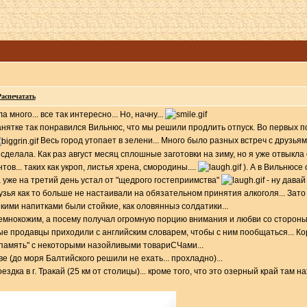
Распечатать
а много... все так интересно... Но, начну...
анятке так понравился Вильнюс, что мы решили продлить отпуск. Во первых по
Весь город утопает в зелени... Много было разных встреч с друзьями,
сделала. Как раз август месяц сплошные заготовки на зиму, но я уже отвыкла 
ов... таких как укроп, листья хрена, смородины....
). А в Вильнюсе 
тка уже на третий день устал от "щедрого гостеприимства"
- ну давай
рузья как то больше не настаивали на обязательном принятия алкоголя... За
кими напитками были стойкие, как оловянныэ солдатики...
мнокожим, а посему получал огромную порцию внимания и любви со стороны м
е продавцы приходили с английским словарем, чтобы с ним пообщаться... Коро
"память" с некоторыми назойливыми товариСЧами...
 (до моря Балтийского решили не ехать... прохладно)...
здка в г. Тракай (25 км от столицы)... кроме того, что это озерный край там