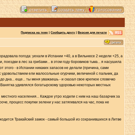
Подписка на тему
|
Сообщить другу
|
Версия для печати
радовала погода: уехали в Испании +40, а в Вильнюсе 2 недели +25, а
 поездки в лес за грибами... в этом году боровиков тьма... я насушила
от этого - в Испании никаких запасов не делали (причина, сами
с удовольствием ели малосольные огурчики, величиной с пальчик, да
 до дна... еще... ты меня уважаешь - и сказал свое крепкое словечко
то Ванятка удивлялся богатырскому здоровью некоторых местных
естного населения... Каждое утро ходили с ним на наш базарчик за
че, процесс покупки зелени у нас затягивался на час, пока не
 находится Тракайский замок - самый большой из сохранившихся в Литве