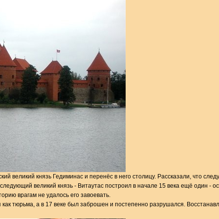
ский великий князь Гедиминас и перенёс в него столицу. Рассказали, что сл
 следующий великий князь - Витаутас построил в начале 15 века ещё один - 
торию врагам не удалось его завоевать.
 как тюрьма, а в 17 веке был заброшен и постепенно разрушался. Восстанавлив