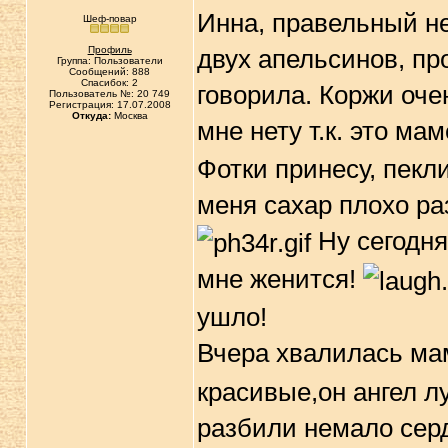
Инна, правельный н
Шеф-повар
Профиль
двух апельсинов, пр
Группа: Пользователи
Сообщений: 888
Спасибок: 2
говорила. Коржи оче
Пользователь №: 20 749
Регистрация: 17.07.2008
Откуда:
Москва
мне нету т.к. это ма
Фотки принесу, пекл
меня сахар плохо ра
Ну сегодня
мне женится!
ушло!
Вчера хвалилась ма
красивые,он ангел лу
разбили немало сер