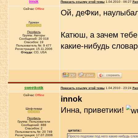
innok
Показать ссылку этой темы
1.04.2010 - 06:27
Рас
Сейчас
Offline
Ой, деФки, наулыбал
Гурман
Профиль
Катюш, а зачем тебе
Группа: Авторы
Сообщений: 20 018
Спасибок: 19
какие-нибудь словар
Пользователь №: 9 477
Регистрация: 15.11.2006
Откуда:
CO, USA
сохранить
sweetkotik
Показать ссылку этой темы
1.04.2010 - 23:24
Рас
Сейчас
Offline
innok
Инна, приветики!
Шеф-повар
Профиль
Группа: Пользователи
Сообщений: 888
Спасибок: 2
цитата::
Пользователь №: 20 749
Регистрация: 17.07.2008
Просто подложи под него какие-нибудь слов