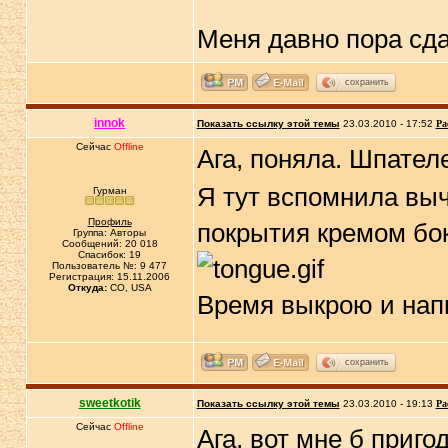
Меня давно пора сда
сохранить
innok
Показать ссылку этой темы
23.03.2010 - 17:52
Ра
Сейчас
Offline
Ага, поняла. Шпател
Я тут вспомнила вы
Гурман
Профиль
покрытия кремом бок
Группа: Авторы
Сообщений: 20 018
Спасибок: 19
Пользователь №: 9 477
Регистрация: 15.11.2006
Откуда:
CO, USA
Время выкрою и нап
сохранить
sweetkotik
Показать ссылку этой темы
23.03.2010 - 19:13
Ра
Сейчас
Offline
Ага, вот мне б приго