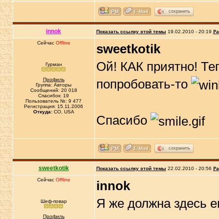
сохранить
innok
Показать ссылку этой темы
19.02.2010 - 20:19
Ра
Сейчас
Offline
sweetkotik
Ой! КАК приятно! Теп
Гурман
Профиль
попробовать-то
Группа: Авторы
Сообщений: 20 018
Спасибок: 19
Пользователь №: 9 477
Регистрация: 15.11.2006
Откуда:
CO, USA
Спасибо
сохранить
sweetkotik
Показать ссылку этой темы
22.02.2010 - 20:56
Ра
Сейчас
Offline
innok
Я же должна здесь е
Шеф-повар
Профиль