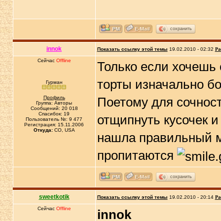
сохранить
innok
Показать ссылку этой темы
19.02.2010 - 02:32
Ра
Сейчас
Offline
Только если хочешь 
торты изначально бо
Гурман
Профиль
Поетому для сочност
Группа: Авторы
Сообщений: 20 018
Спасибок: 19
отщипнуть кусочек и
Пользователь №: 9 477
Регистрация: 15.11.2006
Откуда:
CO, USA
нашла правильный ма
пропитаются
сохранить
sweetkotik
Показать ссылку этой темы
19.02.2010 - 20:14
Ра
Сейчас
Offline
innok