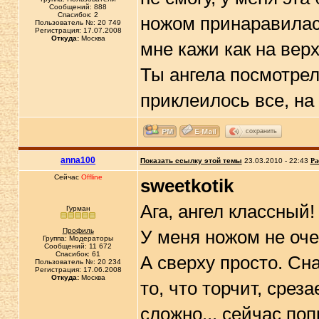
Сообщений: 888
Спасибок: 2
ножом принаравилась
Пользователь №: 20 749
Регистрация: 17.07.2008
Откуда:
Москва
мне кажи как на вер
Ты ангела посмотрел
приклеилось все, на 
сохранить
anna100
Показать ссылку этой темы
23.03.2010 - 22:43
Ра
Сейчас
Offline
sweetkotik
Ага, ангел классный!
Гурман
Профиль
У меня ножом не оче
Группа: Модераторы
Сообщений: 11 672
Спасибок: 61
А сверху просто. Сна
Пользователь №: 20 234
Регистрация: 17.06.2008
Откуда:
Москва
то, что торчит, сре
сложно... сейчас по