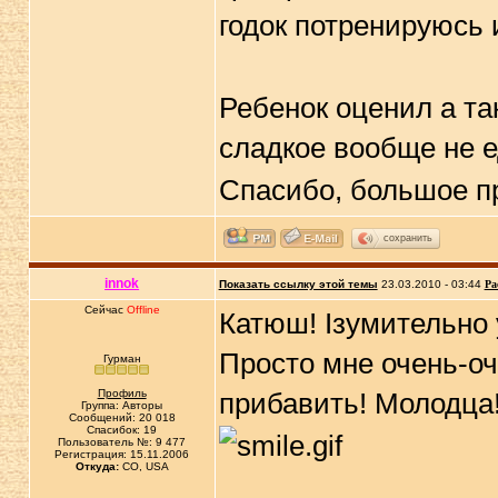
годок потренируюсь 
Ребенок оценил а та
сладкое вообще не 
Спасибо, большое п
сохранить
innok
Показать ссылку этой темы
23.03.2010 - 03:44
Ра
Сейчас
Offline
Катюш! Iзумительно 
Просто мне очень-оч
Гурман
Профиль
прибавить! Молодц
Группа: Авторы
Сообщений: 20 018
Спасибок: 19
Пользователь №: 9 477
Регистрация: 15.11.2006
Откуда:
CO, USA