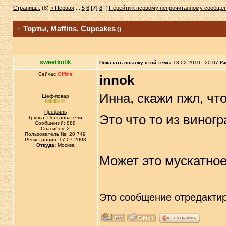
Страницы:
(8)
« Первая
...
5
6
[7]
8
(
Перейти к первому непрочитанному сообще
Торты, Maffins, Cupcakes
()
sweetkotik
Показать ссылку этой темы
18.02.2010 - 20:07
Ра
Сейчас
Offline
innok
Инна, скажи пжл, что
Шеф-повар
Профиль
Это что то из виногр
Группа: Пользователи
Сообщений: 888
Спасибок: 2
Пользователь №: 20 749
Регистрация: 17.07.2008
Откуда:
Москва
Может это мускатно
Это сообщение отредакти
сохранить