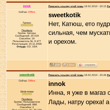
innok
Показать ссылку этой темы
18.02.2010 - 20:15
Ра
Сейчас
Offline
sweetkotik
Нет, Катюш, ето пуд
Гурман
Профиль
сильная, чем мускат
Группа: Авторы
Сообщений: 20 018
Спасибок: 19
и орехом.
Пользователь №: 9 477
Регистрация: 15.11.2006
Откуда:
CO, USA
сохранить
sweetkotik
Показать ссылку этой темы
18.02.2010 - 20:46
Ра
Сейчас
Offline
innok
Инна, я уже в магаз
Шеф-повар
Профиль
Лады, натру ореха! 
Группа: Пользователи
Сообщений: 888
Спасибок: 2
Пользователь №: 20 749