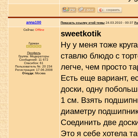
сохранить
anna100
Показать ссылку этой темы
24.03.2010 - 00:37
Ра
Сейчас
Offline
sweetkotik
Ну у меня тоже круг
Гурман
Профиль
ставлю блюдо с торто
Группа: Модераторы
Сообщений: 11 672
Спасибок: 61
легче, чем просто та
Пользователь №: 20 234
Регистрация: 17.06.2008
Откуда:
Москва
Есть еще вариант, е
доски, одну поболь
1 см. Взять подшипн
диаметру подшипника
Соединить две доски
Это я себе хотела та