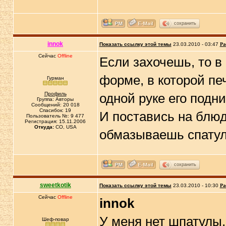
сохранить
innok
Показать ссылку этой темы
23.03.2010 - 03:47
Ра
Сейчас
Offline
Если захочешь, то в
форме, в которой пе
Гурман
Профиль
одной руке его подн
Группа: Авторы
Сообщений: 20 018
Спасибок: 19
И поставись на блюдо
Пользователь №: 9 477
Регистрация: 15.11.2006
Откуда:
CO, USA
обмазываешь спату
сохранить
sweetkotik
Показать ссылку этой темы
23.03.2010 - 10:30
Ра
Сейчас
Offline
innok
У меня нет шпатулы,
Шеф-повар