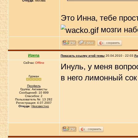
Откуда:
Москва
Это Инна, тебе прос
мозги набе
сохранить
Иpena
Показать ссылку этой темы
20.04.2010 - 22:03
Ра
Сейчас
Offline
Инуль, у меня вопро
в него лимонный сок
Гурман
Профиль
Группа: Активисты
Сообщений: 10 899
Спасибок: 2
Пользователь №: 13 282
Регистрация: 4.07.2007
Откуда:
Неизвестно
сохранить