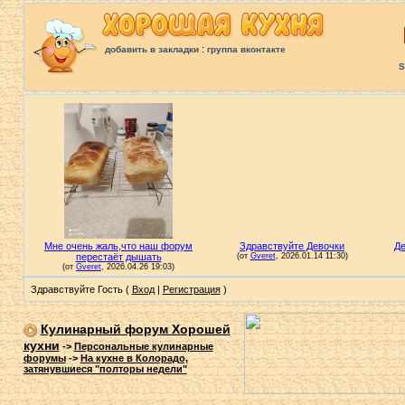
:
добавить в закладки
группа вконтакте
S
Здравствуйте Гость (
Вход
|
Регистрация
)
Кулинарный форум Хорошей
кухни
->
Персональные кулинарные
форумы
->
На кухне в Колорадо,
затянувшиеся "полторы недели"