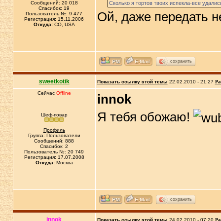
Сообщений: 20 018
Сколько я тортов твоих испекла-все удалис
Спасибок: 19
Ой, даже передать не
Пользователь №: 9 477
Регистрация: 15.11.2006
Откуда:
CO, USA
сохранить
sweetkotik
Показать ссылку этой темы
22.02.2010 - 21:27
Ра
Сейчас
Offline
innok
Я тебя обожаю!
Шеф-повар
Профиль
Группа: Пользователи
Сообщений: 888
Спасибок: 2
Пользователь №: 20 749
Регистрация: 17.07.2008
Откуда:
Москва
сохранить
innok
Показать ссылку этой темы
24.02.2010 - 07:20
Ра