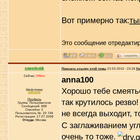
Вот примерно так:
ты
Это сообщение отредакти
сохранить
sweetkotik
Показать ссылку этой темы
23.03.2010 - 23:28
Ра
Сейчас
Offline
anna100
Хорошо тебе смеятьс
Шеф-повар
Профиль
так крутилось резво!
Группа: Пользователи
Сообщений: 888
Спасибок: 2
не всегда выходит, т
Пользователь №: 20 749
Регистрация: 17.07.2008
Откуда:
Москва
С заглаживанием угл
очень то тоже.