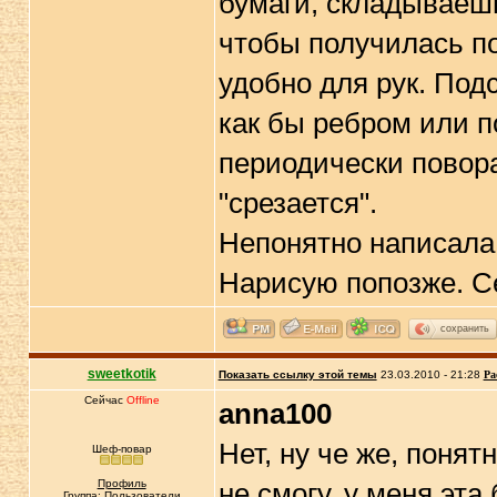
бумаги, складываешь
чтобы получилась п
удобно для рук. Под
как бы ребром или п
периодически повор
"срезается".
Непонятно написала
Нарисую попозже. С
сохранить
sweetkotik
Показать ссылку этой темы
23.03.2010 - 21:28
Ра
Сейчас
Offline
anna100
Нет, ну че же, понят
Шеф-повар
Профиль
не смогу, у меня эта
Группа: Пользователи