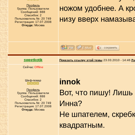
Профиль
ножом удобнее. А кр
Группа: Пользователи
Сообщений: 888
Спасибок: 2
низу вверх намазыва
Пользователь №: 20 749
Регистрация: 17.07.2008
Откуда:
Москва
сохранить
sweetkotik
Показать ссылку этой темы
23.03.2010 - 14:46
Ра
Сейчас
Offline
innok
Шеф-повар
Профиль
Вот, что пишу! Лишь
Группа: Пользователи
Сообщений: 888
Спасибок: 2
Инна?
Пользователь №: 20 749
Регистрация: 17.07.2008
Откуда:
Москва
Не шпателем, скреб
квадратным.