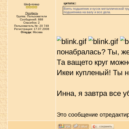
цитата::
Шеф-повар
Взять подшипник и кусок металлической тр
подшипника на валу и все дела.
Профиль
Группа: Пользователи
Сообщений: 888
Спасибок: 2
Пользователь №: 20 749
Регистрация: 17.07.2008
Откуда:
Москва
понабралась? Ты, же
Та ващето круг можн
Икеи купленый! Ты н
Инна, я завтра все у
Это сообщение отредакти
сохранить