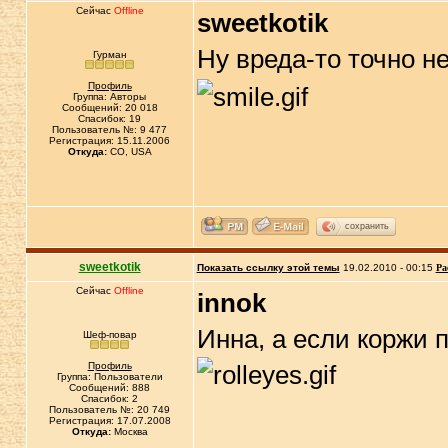
Сейчас
Offline
sweetkotik
Ну вреда-то точно не
Гурман
Профиль
Группа: Авторы
Сообщений: 20 018
Спасибок: 19
Пользователь №: 9 477
Регистрация: 15.11.2006
Откуда:
CO, USA
сохранить
sweetkotik
Показать ссылку этой темы
19.02.2010 - 00:15
Ра
Сейчас
Offline
innok
Инна, а если коржи 
Шеф-повар
Профиль
Группа: Пользователи
Сообщений: 888
Спасибок: 2
Пользователь №: 20 749
Регистрация: 17.07.2008
Откуда:
Москва