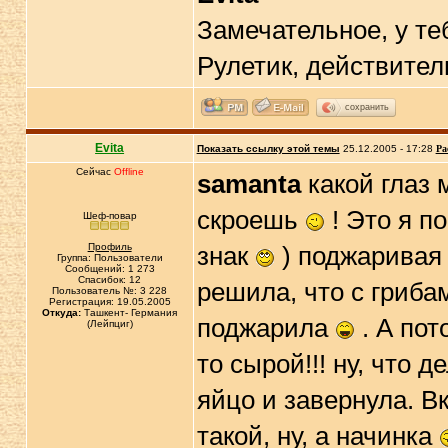
Замечательное, у те
Рулетик, действител
сохранить
Evita
Показать ссылку этой темы
25.12.2005 - 17:28
Ра
Сейчас
Offline
samanta
какой глаз 
скроешь
! Это я п
Шеф-повар
Профиль
знак
) поджаривая 
Группа: Пользователи
Сообщений: 1 273
Спасибок: 12
решила, что с гриба
Пользователь №: 3 228
Регистрация: 19.05.2005
Откуда:
Ташкент- Германия
поджарила
. А пот
(Лейпциг)
то сырой!!! ну, что 
яйцо и завернула. Вк
такой, ну, а начинка