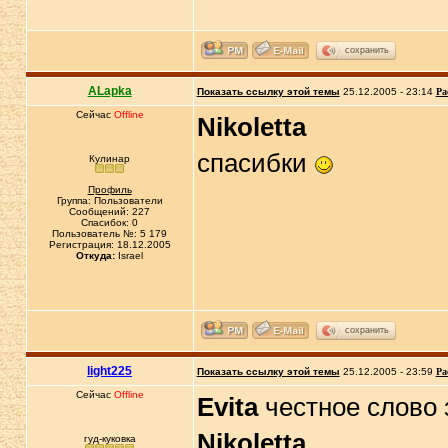
сохранить
ALapka
Показать ссылку этой темы
25.12.2005 - 23:14
Ра
Сейчас
Offline
Nikoletta
спасибки
Кулинар
Профиль
Группа: Пользователи
Сообщений: 227
Спасибок: 0
Пользователь №: 5 179
Регистрация: 18.12.2005
Откуда:
Israel
сохранить
light225
Показать ссылку этой темы
25.12.2005 - 23:59
Ра
Сейчас
Offline
Evita
честное слово 
Nikoletta
гуд-куковка