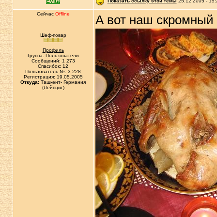
Evita
Показать ссылку этой темы
25.12.2005 - 15:
Сейчас
Offline
А вот наш скромный
Шеф-повар
Профиль
Группа: Пользователи
Сообщений: 1 273
Спасибок: 12
Пользователь №: 3 228
Регистрация: 19.05.2005
Откуда:
Ташкент- Германия
(Лейпциг)