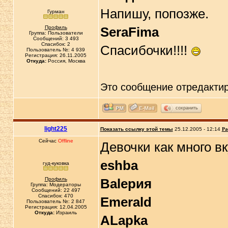
Напишу, попозже.
Гурман
Профиль
SeraFima
Группа: Пользователи
Сообщений: 3 493
Спасибок: 2
Cпасибочки!!!!
Пользователь №: 4 939
Регистрация: 26.11.2005
Откуда:
Россия, Москва
Это сообщение отредакти
сохранить
light225
Показать ссылку этой темы
25.12.2005 - 12:14
Ра
Сейчас
Offline
Девочки как много вк
eshba
гуд-куковка
Профиль
Вalерия
Группа: Модераторы
Сообщений: 22 497
Спасибок: 470
Emerald
Пользователь №: 2 847
Регистрация: 12.04.2005
Откуда:
Израиль
ALapka