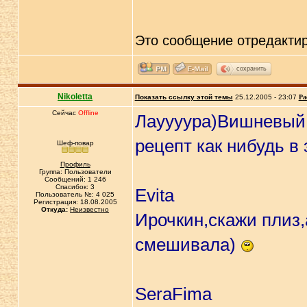
Это сообщение отредакти
сохранить
Nikoletta
Показать ссылку этой темы
25.12.2005 - 23:07
Ра
Сейчас
Offline
Лауууура)Вишневый 
рецепт как нибудь в
Шеф-повар
Профиль
Группа: Пользователи
Сообщений: 1 246
Спасибок: 3
Evita
Пользователь №: 4 025
Регистрация: 18.08.2005
Откуда:
Неизвестно
Ирочкин,скажи плиз,
смешивала)
SeraFima