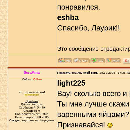
понравился.
eshba
Спасибо, Лаурик!!
Это сообщение отредакти
SeraFima
Показать ссылку этой темы
25.12.2005 - 17:38
Ра
Сейчас
Offline
light225
Вау! сколько всего и
эх...хорошо то как!
Профиль
Ты мне лучше скажи
Группа: Авторы
Сообщений: 5 449
Спасибок: 9
варенными яйцами?
Пользователь №: 3 935
Регистрация: 8.08.2005
Откуда:
Королевство Иордания
Признавайся!