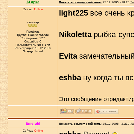
ALapka
Показать ссылку этой темы
25.12.2005 - 18:26
Ра
Сейчас
Offline
light225
все очень к
Кулинар
Профиль
Nikoletta
рыбка-суп
Группа: Пользователи
Сообщений: 227
Спасибок: 0
Пользователь №: 5 179
Регистрация: 18.12.2005
Откуда:
Israel
Evita
замечательны
eshba
ну когда ты в
Это сообщение отредакти
сохранить
Emerald
Показать ссылку этой темы
25.12.2005 - 21:19
Ра
Сейчас
Offline