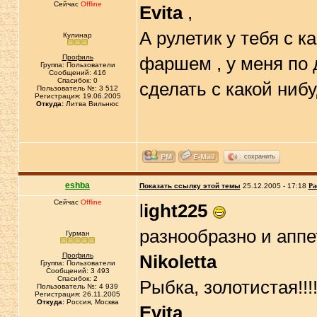
Сейчас
Offline
Evita
,
А рулетик у тебя с к
Кулинар
Профиль
фаршем , у меня по 
Группа: Пользователи
Сообщений: 416
Спасибок: 0
сделать с какой нибу
Пользователь №: 3 512
Регистрация: 19.06.2005
Откуда:
Литва Вильнюс
сохранить
eshba
Показать ссылку этой темы
25.12.2005 - 17:18
Ра
Сейчас
Offline
l
ight225
разнообразно и аппет
Гурман
Профиль
Nikoletta
Группа: Пользователи
Сообщений: 3 493
Спасибок: 2
Рыбка, золотистая!!!
Пользователь №: 4 939
Регистрация: 26.11.2005
Откуда:
Россия, Москва
Evita