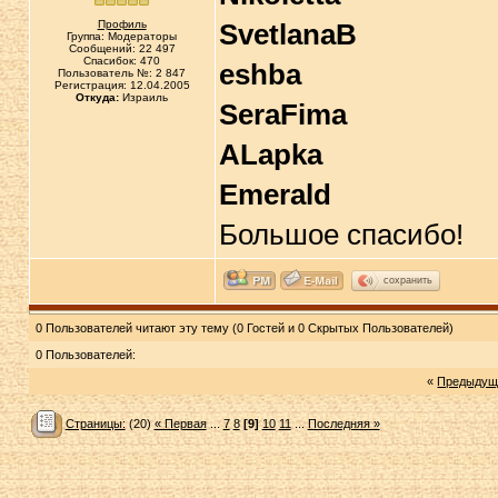
Профиль
SvetlanaB
Группа: Модераторы
Сообщений: 22 497
Спасибок: 470
eshba
Пользователь №: 2 847
Регистрация: 12.04.2005
Откуда:
Израиль
SeraFima
ALapka
Emerald
Большое спасибо!
сохранить
0 Пользователей читают эту тему (0 Гостей и 0 Скрытых Пользователей)
0 Пользователей:
«
Предыдущ
Страницы:
(20)
« Первая
...
7
8
[9]
10
11
...
Последняя »