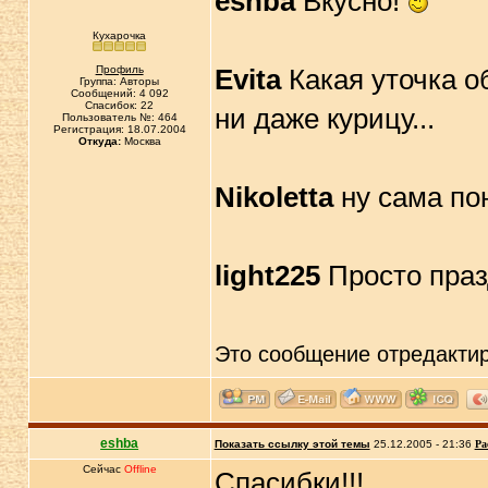
eshba
Вкусно!
Кухарочка
Профиль
Evita
Какая уточка о
Группа: Авторы
Сообщений: 4 092
Спасибок: 22
ни даже курицу...
Пользователь №: 464
Регистрация: 18.07.2004
Откуда:
Москва
Nikoletta
ну сама по
light225
Просто праз
Это сообщение отредакти
eshba
Показать ссылку этой темы
25.12.2005 - 21:36
Ра
Сейчас
Offline
Спасибки!!!