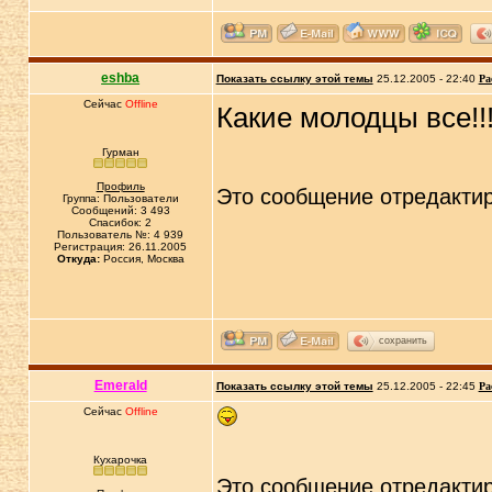
eshba
Показать ссылку этой темы
25.12.2005 - 22:40
Ра
Сейчас
Offline
Какие молодцы все!!!
Гурман
Профиль
Это сообщение отредакти
Группа: Пользователи
Сообщений: 3 493
Спасибок: 2
Пользователь №: 4 939
Регистрация: 26.11.2005
Откуда:
Россия, Москва
сохранить
Emerald
Показать ссылку этой темы
25.12.2005 - 22:45
Ра
Сейчас
Offline
Кухарочка
Это сообщение отредакти