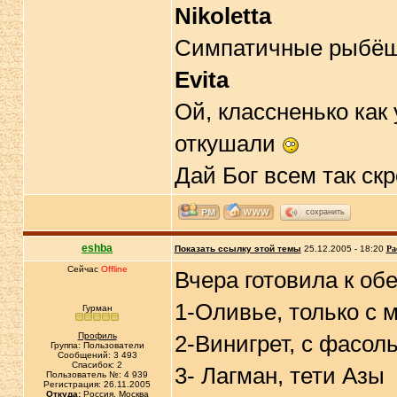
Nikoletta
Симпатичные рыбёшки
Evita
Ой, классненько как 
откушали
Дай Бог всем так ск
сохранить
eshba
Показать ссылку этой темы
25.12.2005 - 18:20
Ра
Сейчас
Offline
Вчера готовила к обе
1-Оливье, только с 
Гурман
Профиль
2-Винигрет, с фасол
Группа: Пользователи
Сообщений: 3 493
Спасибок: 2
3- Лагман, тети Азы
Пользователь №: 4 939
Регистрация: 26.11.2005
Откуда:
Россия, Москва