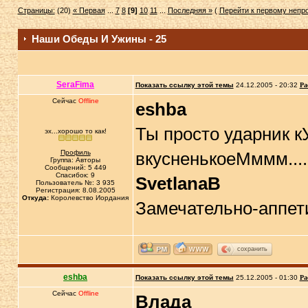
Страницы:
(20)
« Первая
...
7
8
[9]
10
11
...
Последняя »
(
Перейти к первому неп
Наши Обеды И Ужины - 25
SeraFima
Показать ссылку этой темы
24.12.2005 - 20:32
Ра
Сейчас
Offline
eshba
Ты просто ударник к
эх...хорошо то как!
Профиль
вкусненькоеМммм....
Группа: Авторы
Сообщений: 5 449
Спасибок: 9
SvetlanaB
Пользователь №: 3 935
Регистрация: 8.08.2005
Откуда:
Королевство Иордания
Замечательно-аппет
сохранить
eshba
Показать ссылку этой темы
25.12.2005 - 01:30
Ра
Сейчас
Offline
Влада