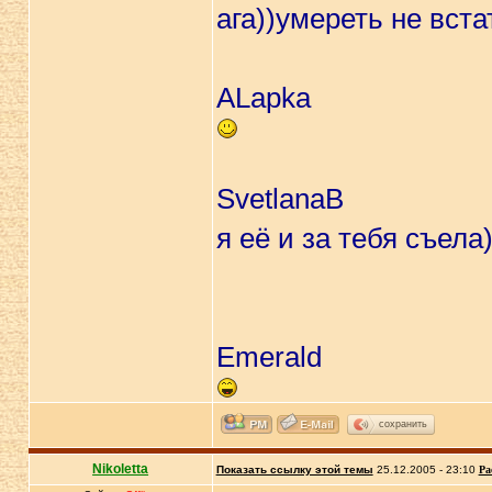
ага))умереть не вст
ALapka
SvetlanaB
я её и за тебя съела
Emerald
сохранить
Nikoletta
Показать ссылку этой темы
25.12.2005 - 23:10
Ра