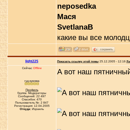
neposedka
Мася
SvetlanaB
какие вы все молодц
сохранить
light225
Показать ссылку этой темы
25.12.2005 - 12:16
Ра
Сейчас
Offline
А вот наш пятничный
гуд-куковка
Профиль
Группа: Модераторы
Сообщений: 22 497
Спасибок: 470
Пользователь №: 2 847
Регистрация: 12.04.2005
Откуда:
Израиль