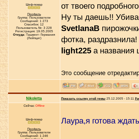
от твоего подробног
Шеф-повар
Профиль
Ну ты даешь!! Убив
Группа: Пользователи
Сообщений: 1 273
Спасибок: 12
SvetlanaB
пирожочки
Пользователь №: 3 228
Регистрация: 19.05.2005
Откуда:
Ташкент- Германия
фотка, раздразнила!
(Лейпциг)
light225
а названия 
Это сообщение отредакти
Nikoletta
Показать ссылку этой темы
25.12.2005 - 15:11
Ра
Сейчас
Offline
Лаура,я готова ждать
Шеф-повар
Профиль
Группа: Пользователи
Сообщений: 1 246