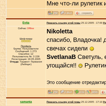
Мне что-ли рулетик 
сохранить
Evita
Показать ссылку этой темы
25.12.2005 - 17:00
Ра
Сейчас
Offline
Nikoletta
спасибо, Владочка! д
Шеф-повар
Профиль
свечах сидели
Группа: Пользователи
Сообщений: 1 273
Спасибок: 12
SvetlanaB
Светуль, 
Пользователь №: 3 228
Регистрация: 19.05.2005
Откуда:
Ташкент- Германия
угощайся!!
Рулетик
(Лейпциг)
Это сообщение отредакти
samanta
Показать ссылку этой темы
25.12.2005 - 17:10
Ра