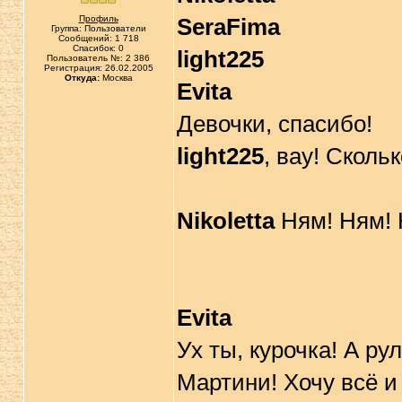
Профиль
SeraFima
Группа: Пользователи
Сообщений: 1 718
Спасибок: 0
light225
Пользователь №: 2 386
Регистрация: 26.02.2005
Откуда:
Москва
Evita
Девочки, спасибо!
light225
, вау! Скольк
Nikoletta
Ням! Ням! 
Evita
Ух ты, курочка! А р
Мартини! Хочу всё и 