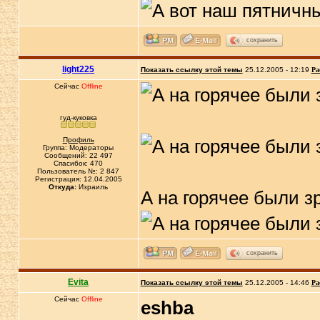
сохранить
light225
Показать ссылку этой темы
25.12.2005 - 12:19
Ра
Сейчас
Offline
гуд-куковка
Профиль
Группа: Модераторы
Сообщений: 22 497
Спасибок: 470
Пользователь №: 2 847
Регистрация: 12.04.2005
Откуда:
Израиль
А на горячее были з
сохранить
Evita
Показать ссылку этой темы
25.12.2005 - 14:46
Ра
Сейчас
Offline
eshba