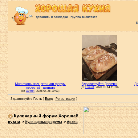
:
добавить в закладки
группа вконтакте
S
Здравствуйте Гость (
Вход
|
Регистрация
)
Кулинарный форум Хорошей
кухни
->
Кулинарные форумы
->
Архив