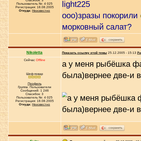
Спасибок: 3
light225
Пользователь №: 4 025
Регистрация: 18.08.2005
Откуда:
Неизвестно
ооо)зразы покорили
морковный салат?
сохранить
Nikoletta
Показать ссылку этой темы
25.12.2005 - 15:13
Ра
Сейчас
Offline
а у меня рыбёшка ф
была)вернее две-и 
Шеф-повар
Профиль
Группа: Пользователи
Сообщений: 1 246
Спасибок: 3
Пользователь №: 4 025
Регистрация: 18.08.2005
Откуда:
Неизвестно
сохранить