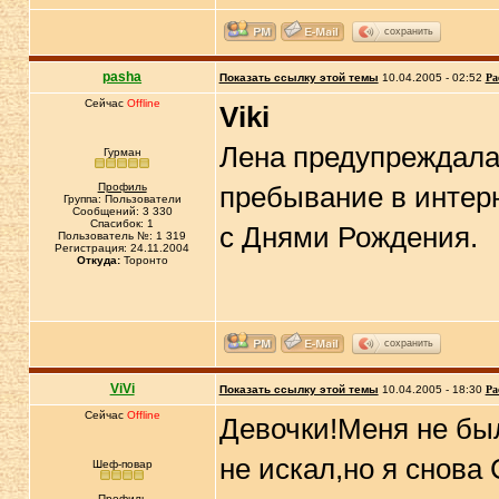
сохранить
pasha
Показать ссылку этой темы
10.04.2005 - 02:52
Ра
Сейчас
Offline
Viki
Лена предупреждала,
Гурман
Профиль
пребывание в интерн
Группа: Пользователи
Сообщений: 3 330
Спасибок: 1
с Днями Рождения.
Пользователь №: 1 319
Регистрация: 24.11.2004
Откуда:
Торонто
сохранить
ViVi
Показать ссылку этой темы
10.04.2005 - 18:30
Ра
Сейчас
Offline
Девочки!Меня не был
не искал,но я снов
Шеф-повар
Профиль