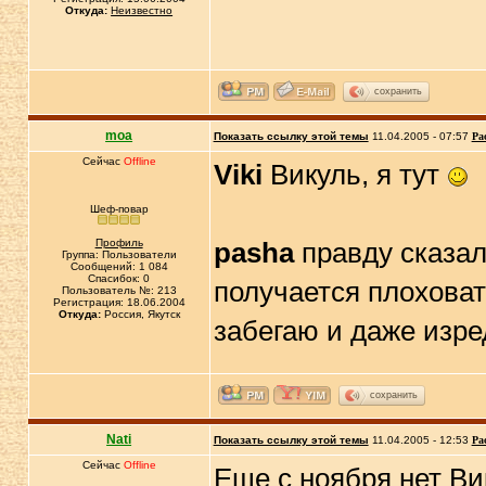
Откуда:
Неизвестно
сохранить
moa
Показать ссылку этой темы
11.04.2005 - 07:57
Ра
Сейчас
Offline
Viki
Викуль, я тут
Шеф-повар
Профиль
pasha
правду сказал
Группа: Пользователи
Сообщений: 1 084
Спасибок: 0
получается плохова
Пользователь №: 213
Регистрация: 18.06.2004
Откуда:
Россия, Якутск
забегаю и даже изре
сохранить
Nati
Показать ссылку этой темы
11.04.2005 - 12:53
Ра
Сейчас
Offline
Еще с ноября нет В