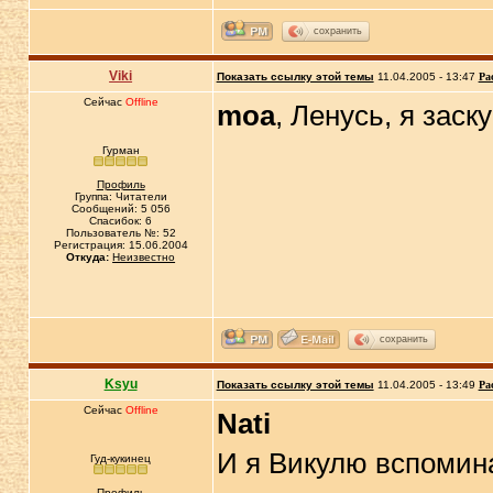
сохранить
Viki
Показать ссылку этой темы
11.04.2005 - 13:47
Ра
Сейчас
Offline
moa
, Ленусь, я заск
Гурман
Профиль
Группа: Читатели
Сообщений: 5 056
Спасибок: 6
Пользователь №: 52
Регистрация: 15.06.2004
Откуда:
Неизвестно
сохранить
Ksyu
Показать ссылку этой темы
11.04.2005 - 13:49
Ра
Сейчас
Offline
Nati
И я Викулю вспомина
Гуд-кукинец
Профиль