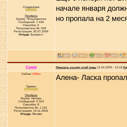
начале января должн
Сладкоежка
Профиль
но пропала на 2 ме
Группа: Пользователи
Сообщений: 1 444
Спасибок: 0
Пользователь №: 545
Регистрация: 30.07.2004
Откуда:
Бухарест
Сэнди
Показать ссылку этой темы
11.04.2005 - 13:18
Ра
Сейчас
Offline
Алена- Ласка пропал
Гурман
Профиль
Группа: Авторы
Сообщений: 5 323
Спасибок: 9
Пользователь №: 1 241
Регистрация: 14.11.2004
Откуда:
Москва