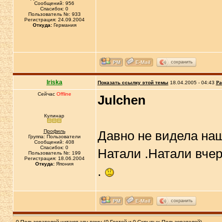
Сообщений: 956
Спасибок: 0
Пользователь №: 933
Регистрация: 24.09.2004
Откуда:
Германия
сохранить
Iriska
Показать ссылку этой темы
18.04.2005 - 04:43
Ра
Сейчас
Offline
Julchen
Кулинар
Профиль
Давно не видела наш
Группа: Пользователи
Сообщений: 408
Спасибок: 0
Натали .Натали вчер
Пользователь №: 199
Регистрация: 18.06.2004
Откуда:
Япония
.
сохранить