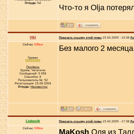
Откуда:
NJ
Что-то я Olja потерял
сохранить
Viki
Показать ссылку этой темы
15.04.2005 - 13:38
Ра
Сейчас
Offline
Без малого 2 месяца
Гурман
Профиль
Группа: Читатели
Сообщений: 5 056
Спасибок: 6
Пользователь №: 52
Регистрация: 15.06.2004
Откуда:
Неизвестно
сохранить
Ljubasik
Показать ссылку этой темы
15.04.2005 - 17:38
Ра
Сейчас
Offline
MaKosh
Оля из Талл