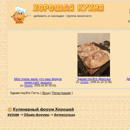
:
добавить в закладки
группа вконтакте
S
Здравствуйте Гость (
Вход
|
Регистрация
)
Кулинарный форум Хорошей
кухни
->
Общие форумы
->
Антресолька