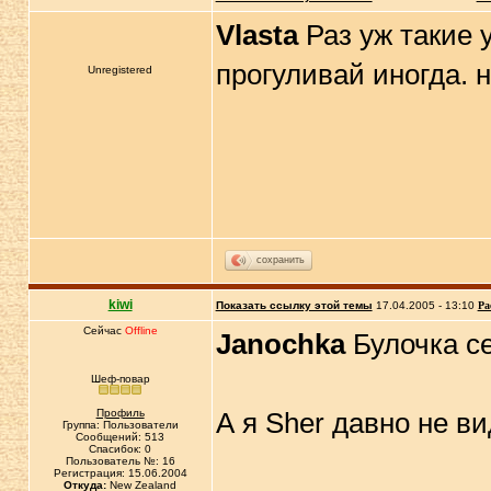
Vlasta
Раз уж такие 
прогуливай иногда. 
Unregistered
сохранить
kiwi
Показать ссылку этой темы
17.04.2005 - 13:10
Ра
Сейчас
Offline
Janochka
Булочка се
Шеф-повар
Профиль
А я Sher давно не в
Группа: Пользователи
Сообщений: 513
Спасибок: 0
Пользователь №: 16
Регистрация: 15.06.2004
Откуда:
New Zealand