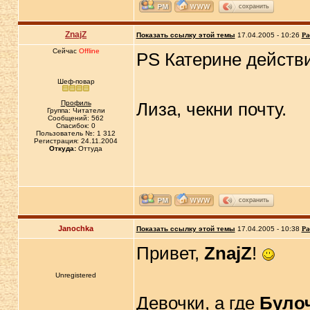
сохранить
ZnajZ
Показать ссылку этой темы
17.04.2005 - 10:26
Ра
Сейчас
Offline
PS Катерине действ
Шеф-повар
Профиль
Лиза, чекни почту.
Группа: Читатели
Сообщений: 562
Спасибок: 0
Пользователь №: 1 312
Регистрация: 24.11.2004
Откуда:
Оттуда
сохранить
Janochka
Показать ссылку этой темы
17.04.2005 - 10:38
Ра
Привет,
ZnajZ
!
Unregistered
Девочки, а где
Було