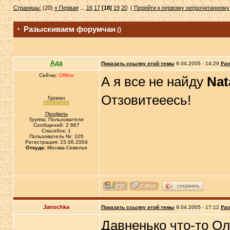
Страницы:
(20)
« Первая
...
16
17
[18]
19
20
(
Перейти к первому непрочитанном
Разыскиваем форумчан
()
Ада
Показать ссылку этой темы
8.04.2005 - 14:29
Рас
Сейчас
Offline
А я все не найду
Nata
Отзовитееесь!
Гурман
Профиль
Группа: Пользователи
Сообщений: 2 867
Спасибок: 1
Пользователь №: 105
Регистрация: 15.06.2004
Откуда:
Москва-Севилья
сохранить
Janochka
Показать ссылку этой темы
9.04.2005 - 17:12
Рас
Давненько что-то Ол