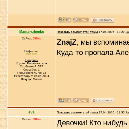
сохранить
Mamalyzhenko
Показать ссылку этой темы
17.04.2005 - 13:20
Ра
Сейчас
Offline
ZnajZ
, мы вспомина
Куда-то пропала Ал
Шеф-повар
Профиль
Группа: Пользователи
Сообщений: 537
Спасибок: 1
Пользователь №: 23
Регистрация: 15.06.2004
Откуда:
Москва
сохранить
eva
Показать ссылку этой темы
17.04.2005 - 21:55
Ра
Сейчас
Offline
Девочки! Кто нибудь