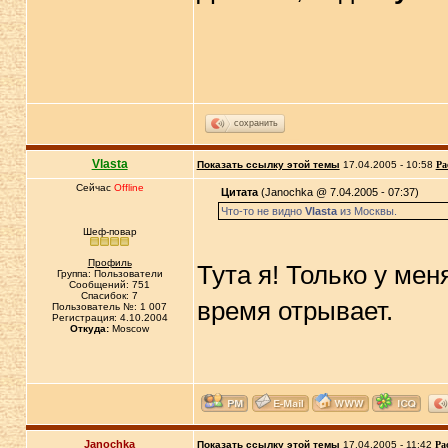
сохранить
Vlasta
Показать ссылку этой темы
17.04.2005 - 10:58
Ра
Сейчас
Offline
Цитата
(Janochka @ 7.04.2005 - 07:37)
Что-то не видно
Vlasta
из Москвы.
Шеф-повар
Профиль
Тута я! Только у ме
Группа: Пользователи
Сообщений: 751
Спасибок: 7
время отрывает.
Пользователь №: 1 007
Регистрация: 4.10.2004
Откуда:
Moscow
Janochka
Показать ссылку этой темы
17.04.2005 - 11:42
Ра