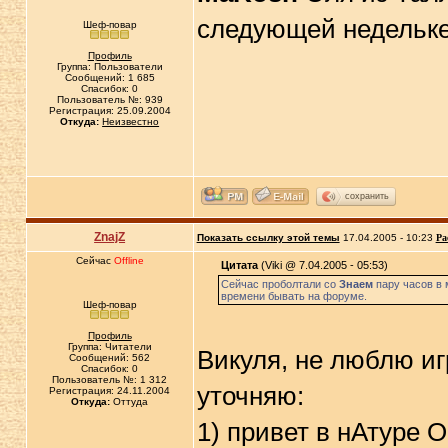
следующей недельке
Шеф-повар
Профиль
Группа: Пользователи
Сообщений: 1 685
Спасибок: 0
Пользователь №: 939
Регистрация: 25.09.2004
Откуда:
Неизвестно
сохранить
ZnajZ
Показать ссылку этой темы
17.04.2005 - 10:23
Ра
Сейчас
Offline
Цитата
(Viki @ 7.04.2005 - 05:53)
Сейчас проболтали со
Знаем
пару часов в 
времени бывать на форуме.
Шеф-повар
Профиль
Группа: Читатели
Викуля, не люблю иг
Сообщений: 562
Спасибок: 0
Пользователь №: 1 312
уточняю:
Регистрация: 24.11.2004
Откуда:
Оттуда
1) привет в нАтуре 