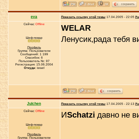
сохранить
eva
Показать ссылку этой темы
17.04.2005 - 22:05
Ра
Сейчас
Offline
WELAR
Ленусик,рада тебя в
Шеф-повар
Профиль
Группа: Пользователи
Сообщений: 1 199
Спасибок: 6
Пользователь №: 97
Регистрация: 15.06.2004
Откуда:
israel
сохранить
Julchen
Показать ссылку этой темы
17.04.2005 - 22:13
Ра
Сейчас
Offline
И
Schatzi
давно не в
Шеф-повар
Профиль
Группа: Пользователи