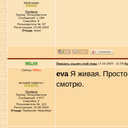
Шеф-повар
Профиль
Группа: Пользователи
Сообщений: 1 199
Спасибок: 6
Пользователь №: 97
Регистрация: 15.06.2004
Откуда:
israel
сохранить
WELAR
Показать ссылку этой темы
17.04.2005 - 21:59
Ра
Сейчас
Offline
eva
Я живая. Просто 
смотрю.
великий пофигист
Профиль
Группа: Пользователи
Сообщений: 3 877
Спасибок: 2
Пользователь №: 113
Регистрация: 15.06.2004
Откуда:
Германия, Нюрнберг