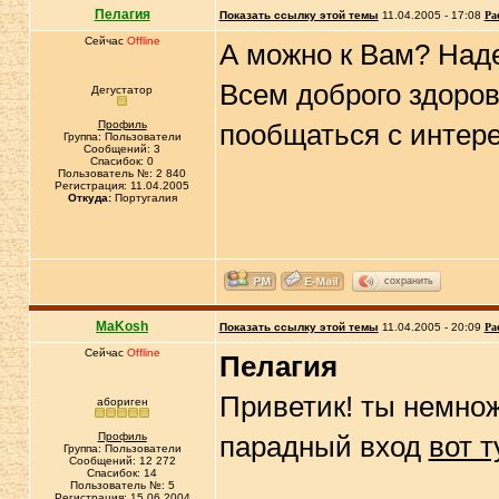
Пелагия
Показать ссылку этой темы
11.04.2005 - 17:08
Ра
Сейчас
Offline
А можно к Вам? Над
Всем доброго здоров
Дегустатор
Профиль
пообщаться с интер
Группа: Пользователи
Сообщений: 3
Спасибок: 0
Пользователь №: 2 840
Регистрация: 11.04.2005
Откуда:
Португалия
сохранить
MaKosh
Показать ссылку этой темы
11.04.2005 - 20:09
Ра
Сейчас
Offline
Пелагия
Приветик! ты немнож
абориген
Профиль
парадный вход
вот 
Группа: Пользователи
Сообщений: 12 272
Спасибок: 14
Пользователь №: 5
Регистрация: 15.06.2004