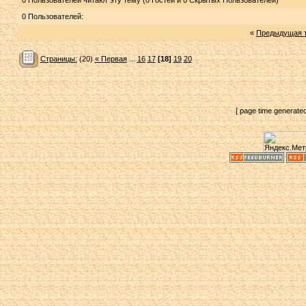
0 Пользователей читают эту тему (0 Гостей и 0 Скрытых Пользователей)
0 Пользователей:
«
Предыдущая 
Страницы:
(20)
« Первая
...
16
17
[18]
19
20
[ page time generate