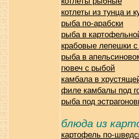
котлеты рыбные
котлеты из тунца и к
рыба по-арабски
рыба в картофельно
крабовые лепешки с 
рыба в апельсиново
гювеч с рыбой
камбала в хрустяще
филе камбалы под г
рыба под эстрагоно
блюда из карт
картофель по-шведс