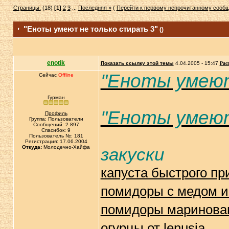
Страницы:
(18)
[1]
2
3
...
Последняя »
(
Перейти к первому непрочитанному сооб
"Еноты умеют не только стирать 3"
()
enotik
Показать ссылку этой темы
4.04.2005 - 15:47
Рас
"Еноты умеют
Сейчас
Offline
Гурман
"Еноты умеют
Профиль
Группа: Пользователи
Сообщений: 2 897
Спасибок: 9
Пользователь №: 181
Регистрация: 17.06.2004
Откуда:
Молодечно-Хайфа
закуски
капуста быстрого пр
помидоры с медом и
помидоры маринован
огурцы от lenusja