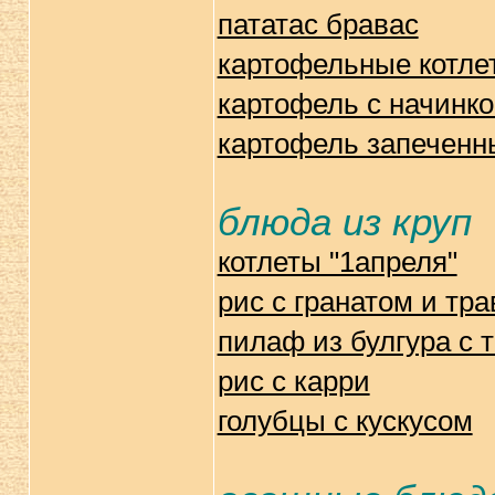
пататас бравас
картофельные котле
картофель с начинк
картофель запеченн
блюда из круп
котлеты "1апреля"
рис с гранатом и тр
пилаф из булгура с
рис с карри
голубцы с кускусом