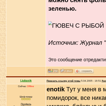
можно снять фольг
зеленью.
Источник: Журнал 
Это сообщение отредакт
сохранить
Ljubasik
Показать ссылку этой темы
5.04.2005 - 16:51
Рас
Сейчас
Offline
enotik
Тут у меня в 
помидорок, все ника
Шеф-повар
Профиль