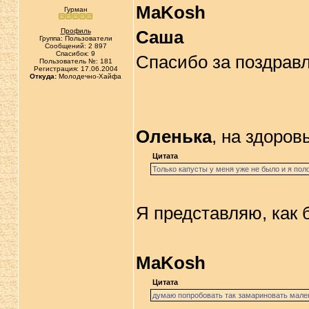
MaKosh
Гурман
Профиль
Саша
Группа: Пользователи
Сообщений: 2 897
Спасибок: 9
Спасибо за поздрав
Пользователь №: 181
Регистрация: 17.06.2004
Откуда:
Молодечно-Хайфа
Оленька
, на здоров
Цитата
Только капусты у меня уже не было и я пол
Я представляю, как 
MaKosh
Цитата
думаю попробовать так замариновать мален