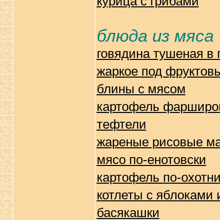
курица с грибами
блюда из мяса
говядина тушеная в 
жаркое под фруктов
блины с мясом
картофель фарширо
тефтели
жареные рисовые ма
мясо по-енотовски
картофель по-охотн
котлеты с яблоками 
басякашки