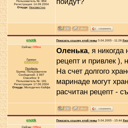
пойдут?
Пользователь №: 864
Регистрация: 14.09.2004
Откуда:
Неизвестно
сохранить
enotik
Показать ссылку этой темы
5.04.2005 - 11:29
Рас
Сейчас
Offline
Оленька
, я никогд
рецепт и привлек ), 
Гурман
Профиль
На счет долгого хран
Группа: Пользователи
Сообщений: 2 897
Спасибок: 9
маринаде могут храни
Пользователь №: 181
Регистрация: 17.06.2004
Откуда:
Молодечно-Хайфа
расчитан рецепт - с
сохранить
enotik
Показать ссылку этой темы
5.04.2005 - 15:44
Рас
Сейчас
Offline