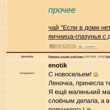
прочее
чай "Если в доме нет
яичница-глазунья с
сохранить
Janochka
Показать ссылку этой темы
4.04.2005 - 19:32
Рас
enotik
С новосельем!
Unregistered
Леночка, принесла т
Я ещё маленький ма
слоёным делала, а 
получилось!