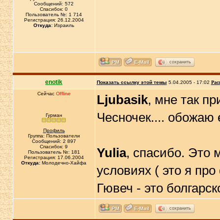
Сообщений: 572
Спасибок: 0
Пользователь №: 1 714
Регистрация: 26.12.2004
Откуда:
Израиль
сохранить
enotik
Показать ссылку этой темы
5.04.2005 - 17:02
Рас
Сейчас
Offline
Ljubasik
, мне так п
Чесночек.... обожаю
Гурман
Профиль
Группа: Пользователи
Сообщений: 2 897
Спасибок: 9
Yulia
, спасибо. Это
Пользователь №: 181
Регистрация: 17.06.2004
Откуда:
Молодечно-Хайфа
условиях ( это я про 
Гювеч - это болгарск
сохранить