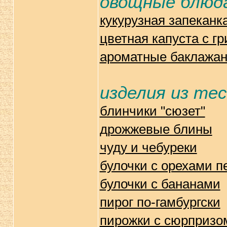
овощные блюд
кукурузная запеканк
цветная капуста с г
ароматные баклажан
изделия из те
блинчики "сюзет"
дрожжевые блины
чуду и чебуреки
булочки с орехами п
булочки с бананами
пирог по-гамбургски
пирожки с сюрпризо