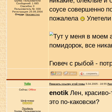
никакие, блёклые и 
Группа: Пользователи
Сообщений: 1 685
Спасибок: 0
соусе совершенно по
Пользователь №: 939
Регистрация: 25.09.2004
Откуда:
Неизвестно
пожалела
Улетели 
Гювеч с рыбой - пот
сохранить
Yulia
Показать ссылку этой темы
5.04.2005 - 16:55
Рас
Сейчас
Offline
enotik
Лен, красиво-т
это по-каковски?
Шеф-повар
Профиль
Группа: Пользователи