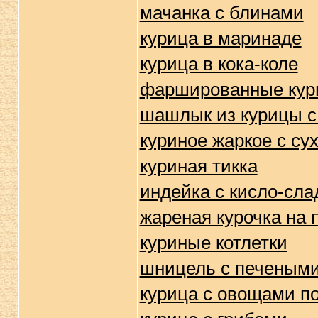
мачанка с блинами
курица в маринаде
курица в кока-коле
фаршированные кур
шашлык из курицы с
куриное жаркое с с
куриная тикка
индейка с кисло-сла
жареная курочка на 
куриные котлетки
шницель с печеным
курица с овощами по