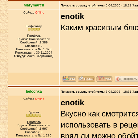
Marymarch
Показать ссылку этой темы
5.04.2005 - 18:28
Рас
Сейчас
Offline
enotik
Каким красивым блю
Шеф-повар
Профиль
Группа: Пользователи
Сообщений: 2 389
Спасибок: 0
Пользователь №: 1 398
Регистрация: 30.11.2004
Откуда:
Аахен (Германия)
сохранить
belochka
Показать ссылку этой темы
5.04.2005 - 18:31
Рас
Сейчас
Offline
enotik
Вкусно как смотритс
Гурман
Профиль
использовать в реце
Группа: Пользователи
Сообщений: 2 667
Спасибок: 3
вряд ли можно обойт
Пользователь №: 1 280