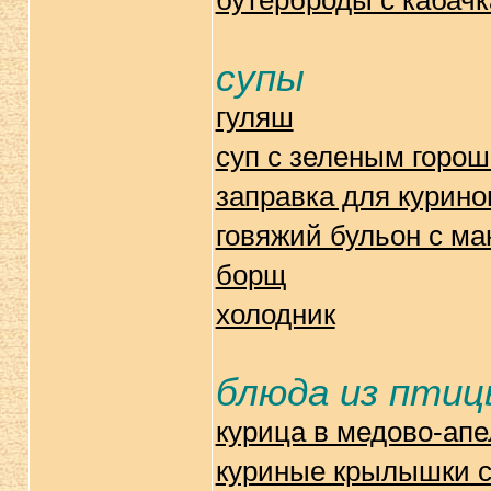
бутерброды с кабач
супы
гуляш
суп с зеленым горош
заправка для курино
говяжий бульон с м
борщ
холодник
блюда из пти
курица в медово-апе
куриные крылышки с