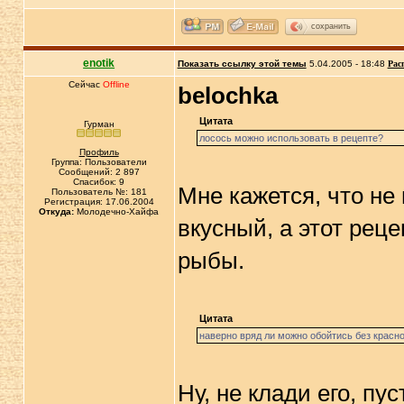
сохранить
enotik
Показать ссылку этой темы
5.04.2005 - 18:48
Рас
Сейчас
Offline
belochka
Цитата
Гурман
лосось можно использовать в рецепте?
Профиль
Группа: Пользователи
Сообщений: 2 897
Спасибок: 9
Мне кажется, что не 
Пользователь №: 181
Регистрация: 17.06.2004
Откуда:
Молодечно-Хайфа
вкусный, а этот рец
рыбы.
Цитата
наверно вряд ли можно обойтись без красно
Ну, не клади его, пу