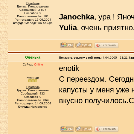
Профиль
Группа: Пользователи
Сообщений: 2 897
Спасибок: 9
Janochka
, ура ! Яно
Пользователь №: 181
Регистрация: 17.06.2004
Откуда:
Молодечно-Хайфа
Yulia
, очень приятно
сохранить
Оленька
Показать ссылку этой темы
4.04.2005 - 23:21
Рас
Сейчас
Offline
enotik
С переездом. Сегодн
Кулинар
Профиль
капусты у меня уже 
Группа: Пользователи
Сообщений: 433
Спасибок: 0
вкусно получилось.С
Пользователь №: 864
Регистрация: 14.09.2004
Откуда:
Неизвестно
сохранить