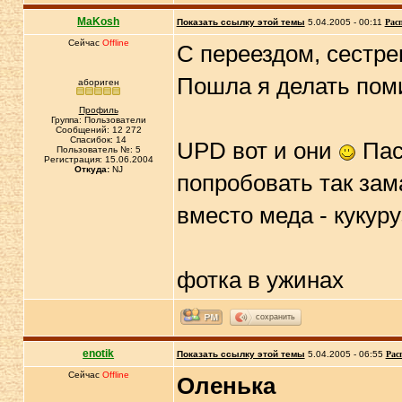
MaKosh
Показать ссылку этой темы
5.04.2005 - 00:11
Рас
Сейчас
Offline
С переездом, сестре
Пошла я делать пом
абориген
Профиль
Группа: Пользователи
Сообщений: 12 272
Спасибок: 14
UPD вот и они
Пас
Пользователь №: 5
Регистрация: 15.06.2004
Откуда:
NJ
попробовать так зам
вместо меда - кукур
фотка в ужинах
сохранить
enotik
Показать ссылку этой темы
5.04.2005 - 06:55
Рас
Сейчас
Offline
Оленька