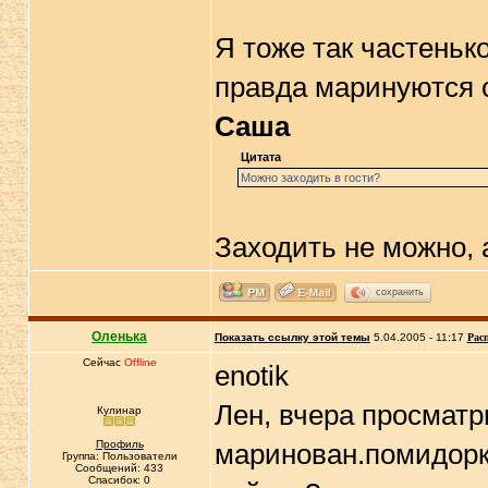
Я тоже так частеньк
правда маринуются 
Саша
Цитата
Можно заходить в гости?
Заходить не можно, 
сохранить
Оленька
Показать ссылку этой темы
5.04.2005 - 11:17
Рас
Сейчас
Offline
enotik
Лен, вчера просматр
Кулинар
Профиль
маринован.помидорки
Группа: Пользователи
Сообщений: 433
Спасибок: 0