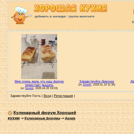
:
добавить в закладки
группа вконтакте
S
Здравствуйте Гость (
Вход
|
Регистрация
)
Кулинарный форум Хорошей
кухни
->
Кулинарные форумы
->
Архив