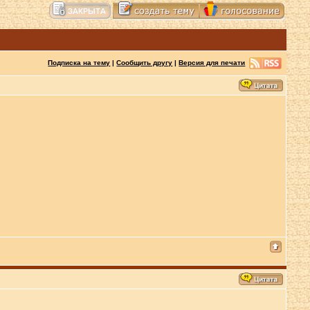
Подписка на тему
|
Сообщить другу
|
Версия для печати