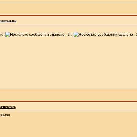
Распечатать
,
и
аспечатать
авила.