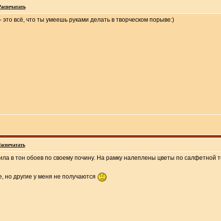
Распечатать
- это всё, что ты умеешь руками делать в творческом порыве:)
аспечатать
ла в тон обоев по своему почину. На рамку налеплены цветы по салфетной т
е, но другие у меня не получаются