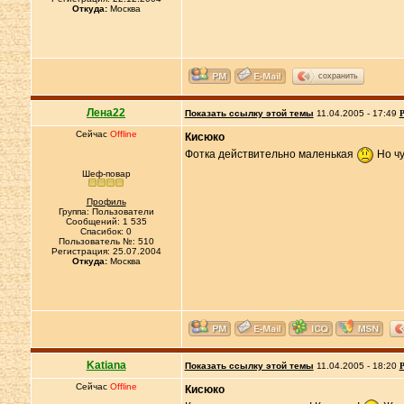
Откуда:
Москва
сохранить
Лена22
Показать ссылку этой темы
11.04.2005 - 17:49
Р
Сейчас
Offline
Кисюко
Фотка действительно маленькая
Но чу
Шеф-повар
Профиль
Группа: Пользователи
Сообщений: 1 535
Спасибок: 0
Пользователь №: 510
Регистрация: 25.07.2004
Откуда:
Москва
Katiana
Показать ссылку этой темы
11.04.2005 - 18:20
Р
Сейчас
Offline
Кисюко