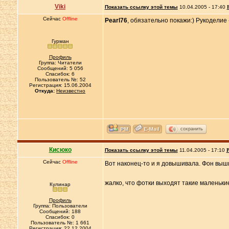
Viki
Показать ссылку этой темы
10.04.2005 - 17:40
Сейчас
Offline
Pearl76
, обязательно покажи:) Рукоделие 
Гурман
Профиль
Группа: Читатели
Сообщений: 5 056
Спасибок: 6
Пользователь №: 52
Регистрация: 15.06.2004
Откуда:
Неизвестно
сохранить
Кисюко
Показать ссылку этой темы
11.04.2005 - 17:10
Р
Сейчас
Offline
Вот наконец-то и я довышивала. Фон выши
жалко, что фотки выходят такие маленьки
Кулинар
Профиль
Группа: Пользователи
Сообщений: 188
Спасибок: 0
Пользователь №: 1 661
Регистрация: 22.12.2004