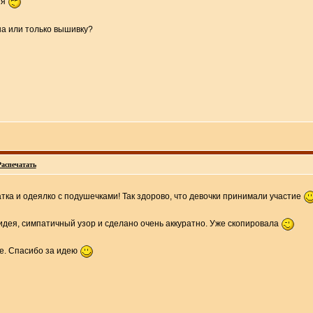
ия
на или только вышивку?
Распечатать
тка и одеялко с подушечками! Так здорово, что девочки принимали участие
идея, симпатичный узор и сделано очень аккуратно. Уже скопировала
е. Спасибо за идею