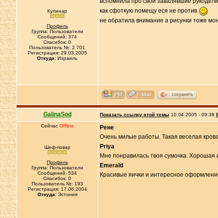
вспомнила про свои завалявшие рукодел
как сфоткую помещу еся не против
Кулинар
не обратила внимание а рисунки тоже мо
Профиль
Группа: Пользователи
Сообщений: 374
Спасибок: 0
Пользователь №: 2 701
Регистрация: 29.03.2005
Откуда:
Израиль
сохранить
GalinaSod
Показать ссылку этой темы
10.04.2005 - 09:38
Сейчас
Offline
Рене
Очень милые работы. Такая веселая крова
Priya
Шеф-повар
Мне понравилась твоя сумочка. Хорошая 
Профиль
Emerald
Группа: Пользователи
Сообщений: 534
Красивые яички и интересное оформлени
Спасибок: 0
Пользователь №: 193
Регистрация: 17.06.2004
Откуда:
Эстония