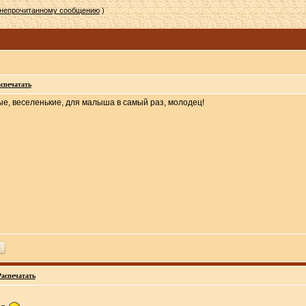
 непрочитанному сообщению
)
спечатать
е, веселенькие, для малыша в самый раз, молодец!
ь
Распечатать