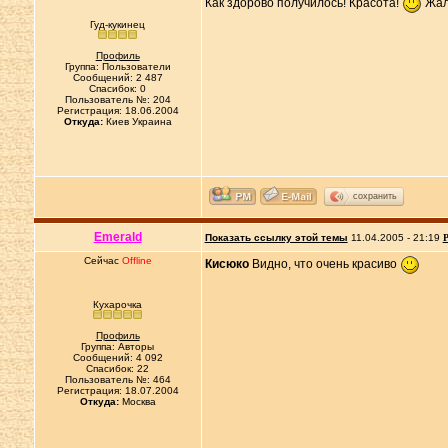
Как здорово получилось! Красота!
Жаль
Гуд-кукинец
Профиль
Группа: Пользователи
Сообщений: 2 487
Спасибок: 0
Пользователь №: 204
Регистрация: 18.06.2004
Откуда:
Киев Украина
сохранить
Emerald
Показать ссылку этой темы
11.04.2005 - 21:19
Р
Сейчас
Offline
Кисюко
Видно, что очень красиво
Кухарочка
Профиль
Группа: Авторы
Сообщений: 4 092
Спасибок: 22
Пользователь №: 464
Регистрация: 18.07.2004
Откуда:
Москва