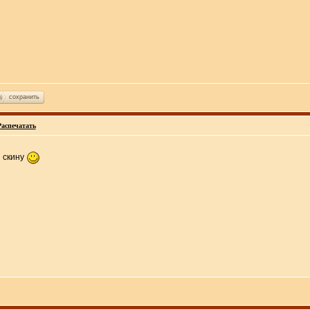
сохранить
Распечатать
ы скину