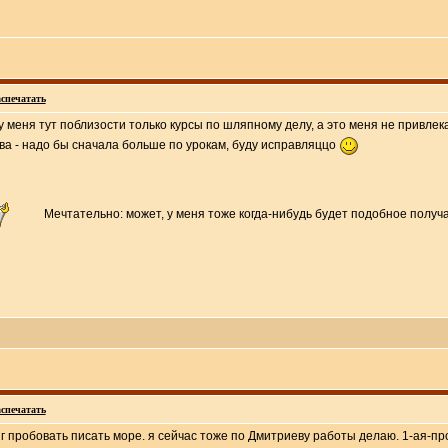
спечатать
о у меня тут поблизости только курсы по шляпному делу, а это меня не привлек
ава - надо бы сначала больше по урокам, буду исправляццо
Мечтательно: может, у меня тоже когда-нибудь будет подобное получ
спечатать
 пробовать писать море. я сейчас тоже по Дмитриеву работы делаю. 1-ая-прос