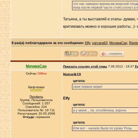
это нас наверно вернисаж морской сподв
пока после первой части стоят,сохнут.а
Татьяна, а ты выставляй и этапы- думаю, 
критиковать можно и хорошие работы...)- 
8 раз(а) поблагодарили за это сообщение:
Elfy
,
varvara63
,
МочикаСан
,
Rioni
сохранить
МочикаСан
Показать ссылку этой темы
7.06.2012 - 19:27
Ра
Сейчас
Offline
Natusik10
цитата:
свое первое море!
Шеф-повар
Профиль
Elfy
Группа: Пользователи
Сообщений: 1 057
цитата:
Спасибок: 224
Пользователь №: 19 711
а у меня.., гм, отсебятина, короче
Регистрация: 20.05.2008
Откуда:
германия
цитата:
Или вот - начало было по уроку Розы