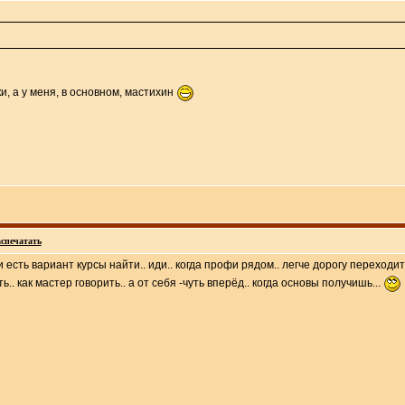
ки, а у меня, в основном, мастихин
спечатать
 есть вариант курсы найти.. иди.. когда профи рядом.. легче дорогу переходит
ть.. как мастер говорить.. а от себя -чуть вперёд.. когда основы получишь...