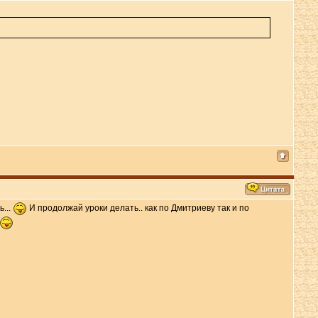
ь...
И продолжай уроки делать.. как по Дмитриеву так и по