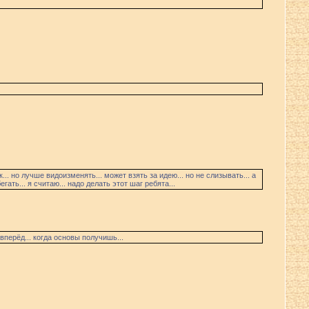
.. но лучше видоизменять... может взять за идею... но не слизывать... а
гать... я считаю... надо делать этот шаг ребята...
ь вперёд... когда основы получишь...