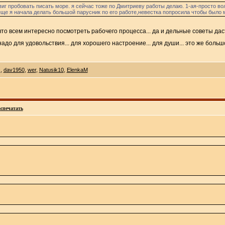
иг пробовать писать море. я сейчас тоже по Дмитриеву работы делаю. 1-ая-просто волн
 еще я начала делать большой парусник по его работе,невестка попросила чтобы было
что всем интересно посмотреть рабочего процесса... да и дельные советы даст
надо для удовольствия... для хорошего настроение... для души... это же больш
c
,
dav1950
,
wer
,
Natusik10
,
ElenkaM
спечатать