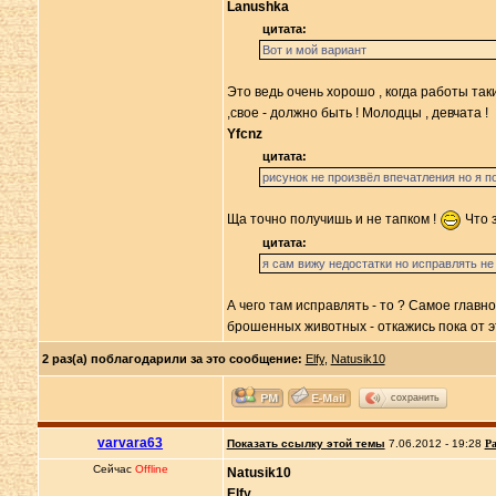
Lanushka
цитата:
Вот и мой вариант
Это ведь очень хорошо , когда работы так
,свое - должно быть ! Молодцы , девчата !
Yfcnz
цитата:
рисунок не произвёл впечатления но я 
Ща точно получишь и не тапком !
Что з
цитата:
я сам вижу недостатки но исправлять не 
А чего там исправлять - то ? Самое главно
брошенных животных - откажись пока от эт
2 раз(а) поблагодарили за это сообщение:
Elfy
,
Natusik10
сохранить
varvara63
Показать ссылку этой темы
7.06.2012 - 19:28
Ра
Сейчас
Offline
Natusik10
Elfy