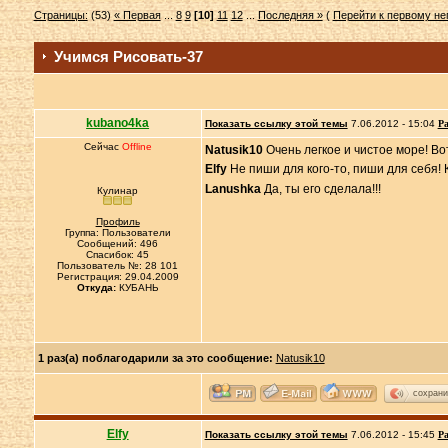
Страницы:
(53)
« Первая
...
8
9
[10]
11
12
...
Последняя »
(
Перейти к первому н
Учимся Рисовать-37
kubano4ka
Показать ссылку этой темы
7.06.2012 - 15:04
Ра
Сейчас
Offline
Natusik10
Очень легкое и чистое море! Вот
Elfy
Не пиши для кого-то, пиши для себя! К
Lanushka
Да, ты его сделала!!!
Кулинар
Профиль
Группа: Пользователи
Сообщений: 496
Спасибок: 45
Пользователь №: 28 101
Регистрация: 29.04.2009
Откуда:
КУБАНЬ
1 раз(а) поблагодарили за это сообщение:
Natusik10
сохрани
Elfy
Показать ссылку этой темы
7.06.2012 - 15:45
Ра