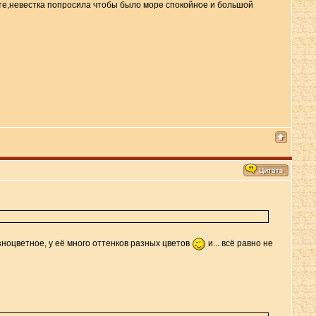
боте,невестка попросила чтобы было море спокойное и большой
зноцветное, у её много оттенков разных цветов
и... всё равно не