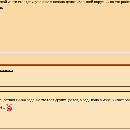
ервой части стоят,сохнут.а еще я начала делать большой парусник по его ра
и.
спечатать
цветная синяя вода, не хватает других цветов, а ведь вода в море бывает ра
е...