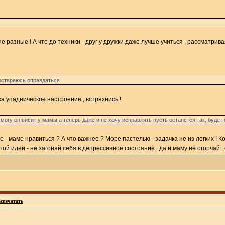
ие разные ! А что до техники - друг у дружки даже лучше учиться , рассматрив
постараюсь оправдаться
а упадническое настроение , встряхнись !
могу он висит у мамы а теперь даже и не хочу исправлять пусть останется так, будет 
е - маме нравиться ? А что важнее ? Море пастелью - задачка не из легких ! 
ой идеи - не загоняй себя в депрессивное состояние , да и маму не огорчай ,
спечатать