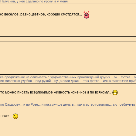
 Натусика, у нее сделано по уроку, а у меня
оно весёлое, разноцветное, хорошо смотрятся...
ее предложение не слизывать с художественных произведений других... ок... фотка... ок.
 животных удобно... под рукой... ну ,а если диких... то к фотке... или к фантаззии прибе
то можно писать всё(любимое живность конечно) и по всякому...
и по Сахарову... и по Розе... и пока лучше делать... как мастер говорить... а от себя-чут
иначе...