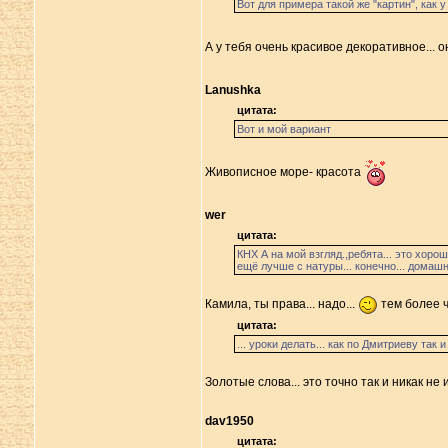
Вот для примера такой же "картин", как у
А у тебя очень красивое декоративное... 
Lanushka
цитата:
Вот и мой вариант
Живописное море- красота
wer
цитата:
КНХ А на мой взгляд.,ребята... это хорош
ещё лучше с натуры... конечно... домашних
Камила, ты права... надо...
тем более ч
цитата:
... уроки делать... как по Дмитриеву так 
Золотые слова... это точно так и никак не 
dav1950
цитата: