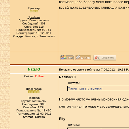
вас.море,небо,берег.у меня пока после п
корабль.как доделаю-выставлю для критик
Кулинар
Профиль
Группа: Пользователи
Сообщений: 303
Спасибок: 115
Пользователь №: 49 741
Регистрация: 10.12.2011
Откуда:
Россия, г. Тимашевск
сохранить
NataliG
Показать ссылку этой темы
7.06.2012 - 19:13
Ра
Сейчас
Offline
Natusik10
цитата:
Тапки приветствуются!
Шеф-повар
Профиль
По моему как то уж очень монотонная одно
Группа: Активисты
Сообщений: 908
смотря ни на что море у вас замечательно
Спасибок: 1234
Пользователь №: 43 470
Регистрация: 11.03.2011
Откуда:
Europa
Elfy
цитата: