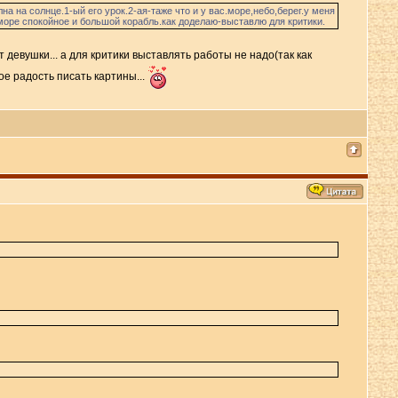
а на солнце.1-ый его урок.2-ая-таже что и у вас.море,небо,берег.у меня
 море спокойное и большой корабль.как доделаю-выставлю для критики.
 девушки... а для критики выставлять работы не надо(так как
ое радость писать картины...