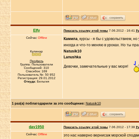
сохранить
Elfy
Показать ссылку этой темы
7.06.2012 - 16:41
Ра
Сейчас
Offline
Камила
, курсы - я бы с удовольствием, н
иногда и что-то меняю в уроках. Но ты пр
Natusik10
Кулинар
Lanushka
Профиль
Группа: Пользователи
Девочки, замечательные у вас моря!
Сообщений: 310
Спасибок: 169
Пользователь №: 50 952
Регистрация: 29.01.2012
Откуда:
Бельгия
1 раз(а) поблагодарили за это сообщение:
Natusik10
сохранить
dav1950
Показать ссылку этой темы
7.06.2012 - 17:38
Ра
Сейчас
Offline
это нас наверно вернисаж морской сподвиг