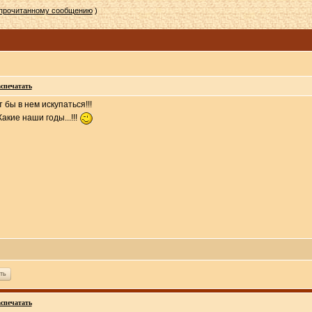
епрочитанному сообщению
)
спечатать
 бы в нем искупаться!!!
акие наши годы...!!!
ть
спечатать