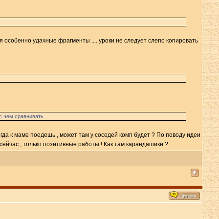
ая особенно удачные фрагменты .... уроки не следует слепо копировать
с чем сравнивать.
Когда к маме поедешь , может там у соседей комп будет ? По поводу идеи
 сейчас , только позитивные работы ! Как там карандашики ?