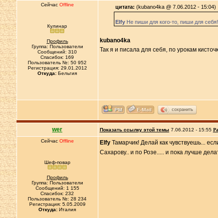
Сейчас
Offline
цитата:
(kubano4ka @ 7.06.2012 - 15:04)
Elfy
Не пиши для кого-то, пиши для себя!
Кулинар
kubano4ka
Профиль
Группа: Пользователи
Так я и писала для себя, по урокам кисточ
Сообщений: 310
Спасибок: 169
Пользователь №: 50 952
Регистрация: 29.01.2012
Откуда:
Бельгия
сохранить
wer
Показать ссылку этой темы
7.06.2012 - 15:55
Ра
Сейчас
Offline
Elfy
Тамарчик! Делай как чувствуешь... если
Сахарову.. и по Розе..... и пока лучше дела
Шеф-повар
Профиль
Группа: Пользователи
Сообщений: 1 155
Спасибок: 232
Пользователь №: 28 234
Регистрация: 5.05.2009
Откуда:
Италия