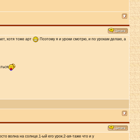
ает, хотя тоже арт
Поэтому я и уроки смотрю, и по урокам делаю, а
аться
то волна на солнце.1-ый его урок.2-ая-таже что и у