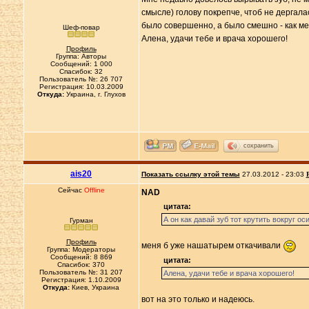
смысле) голову покрепче, чтоб не дергалас
было совершенно, а было смешно - как м
Шеф-повар
Алена, удачи тебе и врача хорошего!
Профиль
Группа: Авторы
Сообщений: 1 000
Спасибок: 32
Пользователь №: 26 707
Регистрация: 10.03.2009
Откуда:
Украина, г. Глухов
сохранить
ais20
Показать ссылку этой темы
27.03.2012 - 23:03
Сейчас
Offline
NAD
цитата:
А он как давай зуб тот крутить вокруг ос
Гурман
Профиль
меня б уже нашатырем откачивали
Группа: Модераторы
Сообщений: 8 869
цитата:
Спасибок: 370
Пользователь №: 31 207
Алена, удачи тебе и врача хорошего!
Регистрация: 1.10.2009
Откуда:
Киев, Украина
вот на это только и надеюсь.