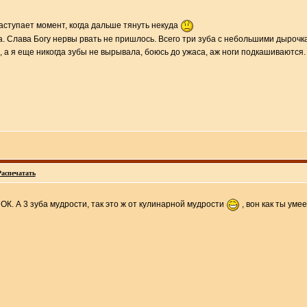
тупает момент, когда дальше тянуть некуда
а. Слава Богу нервы рвать не пришлось. Всего три зуба с небольшими дырочк
о, а я еще никогда зубы не вырывала, боюсь до ужаса, аж ноги подкашиваются.
Распечатать
 ОК. А 3 зуба мудрости, так это ж от кулинарной мудрости
, вон как ты ум