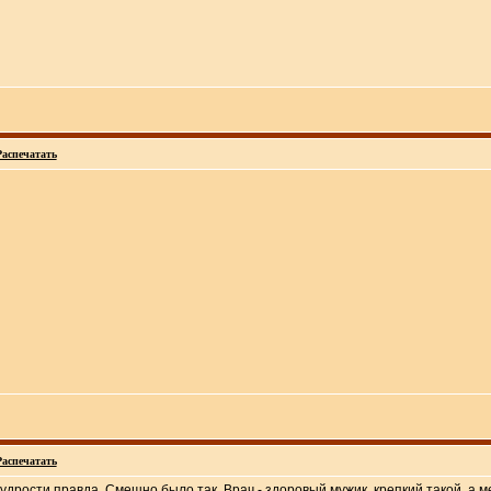
Распечатать
Распечатать
дрости правда. Смешно было так. Врач - здоровый мужик, крепкий такой, а ме