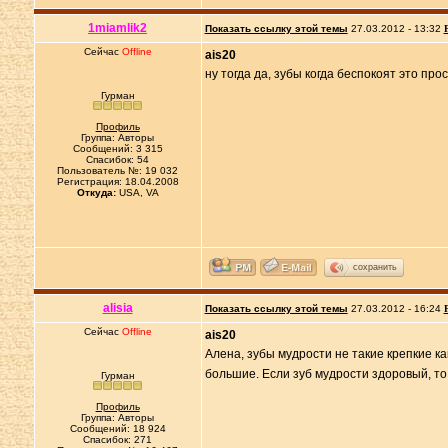
1miamlik2
Показать ссылку этой темы
27.03.2012 - 13:32
Сейчас
Offline
ais20
ну тогда да, зубы когда беспокоят это про
Гурман
Профиль
Группа: Авторы
Сообщений: 3 315
Спасибок: 54
Пользователь №: 19 032
Регистрация: 18.04.2008
Откуда:
USA, VA
сохранить
alisia
Показать ссылку этой темы
27.03.2012 - 16:24
Сейчас
Offline
ais20
Алена, зубы мудрости не такие крепкие к
большие. Если зуб мудрости здоровый, то
Гурман
Профиль
Группа: Авторы
Сообщений: 18 924
Спасибок: 271