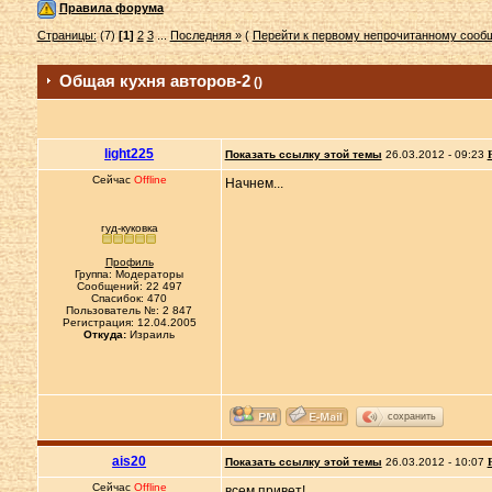
Правила форума
Страницы:
(7)
[1]
2
3
...
Последняя »
(
Перейти к первому непрочитанному соо
Общая кухня авторов-2
()
light225
Показать ссылку этой темы
26.03.2012 - 09:23
Сейчас
Offline
Начнем...
гуд-куковка
Профиль
Группа: Модераторы
Сообщений: 22 497
Спасибок: 470
Пользователь №: 2 847
Регистрация: 12.04.2005
Откуда:
Израиль
сохранить
ais20
Показать ссылку этой темы
26.03.2012 - 10:07
Сейчас
Offline
всем привет!