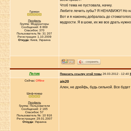
Чтоб тема не пустовала, начну.
Любите лечить зубы? Я НЕНАВИЖУ! Но нас
Гурман
Вот и я наконец добралась до стоматолог
Профиль
мудрости. Я в шоке, их же все драть нужн
Группа: Модераторы
Сообщений: 8 869
Спасибок: 370
Пользователь №: 31 207
Регистрация: 1.10.2009
Откуда:
Киев, Украина
сохранить
Лелик
Показать ссылку этой темы
26.03.2012 - 12:40
Сейчас
Offline
ais20
Ален, не дрейфь, будь сильной. Все будет
Шеф-повар
Профиль
Группа: Пользователи
Сообщений: 2 165
Спасибок: 57
Пользователь №: 10 916
Регистрация: 29.01.2007
Откуда:
Украина