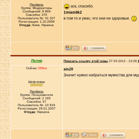
Профиль
ага, спасибо.
Группа: Модераторы
Сообщений: 8 869
1miamlik2
Спасибок: 370
в том то и ужас, что они не здоровые.
Пользователь №: 31 207
Регистрация: 1.10.2009
Откуда:
Киев, Украина
сохранить
Лелик
Показать ссылку этой темы
27.03.2012 - 13:28
Сейчас
Offline
ais20
Значит нужно набраться мужества для муд
Шеф-повар
Профиль
Группа: Пользователи
Сообщений: 2 165
Спасибок: 57
Пользователь №: 10 916
Регистрация: 29.01.2007
Откуда:
Украина
сохранить