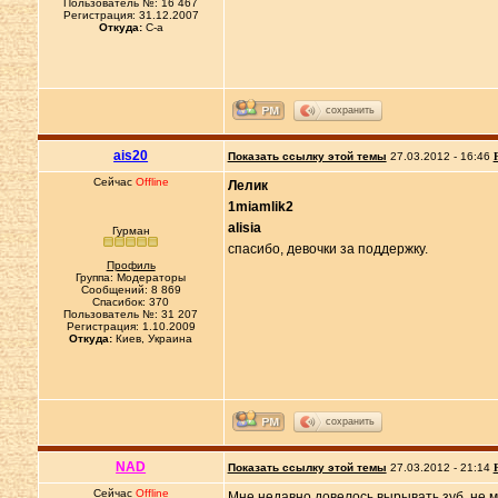
Пользователь №: 16 467
Регистрация: 31.12.2007
Откуда:
C-a
сохранить
ais20
Показать ссылку этой темы
27.03.2012 - 16:46
Сейчас
Offline
Лелик
1miamlik2
alisia
Гурман
спасибо, девочки за поддержку.
Профиль
Группа: Модераторы
Сообщений: 8 869
Спасибок: 370
Пользователь №: 31 207
Регистрация: 1.10.2009
Откуда:
Киев, Украина
сохранить
NAD
Показать ссылку этой темы
27.03.2012 - 21:14
Сейчас
Offline
Мне недавно довелось вырывать зуб, не му