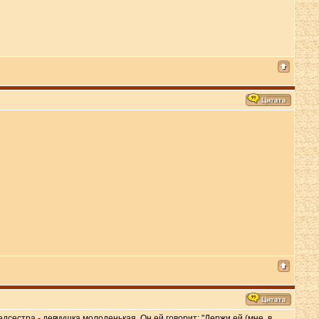
дсестра - девчушка молоденькая. Он ей говорит: "Держи ей (мне, в