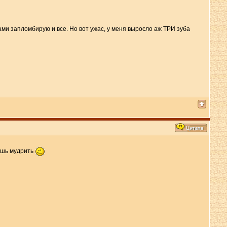
ами запломбирую и все. Но вот ужас, у меня выросло аж ТРИ зуба
еешь мудрить