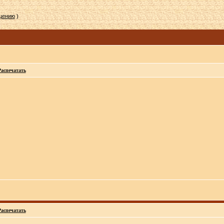
бщению
)
Распечатать
Распечатать