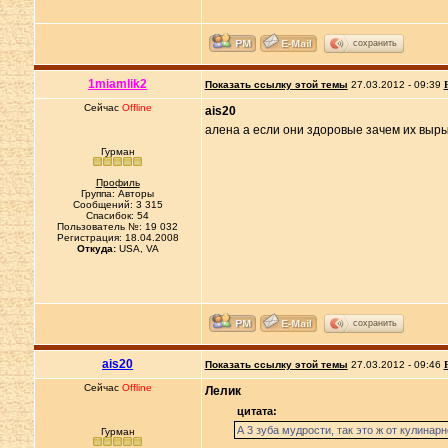
сохранить
1miamlik2
Показать ссылку этой темы
27.03.2012 - 09:39
Сейчас
Offline
ais20
алена а если они здоровые зачем их вырыв
Гурман
Профиль
Группа: Авторы
Сообщений: 3 315
Спасибок: 54
Пользователь №: 19 032
Регистрация: 18.04.2008
Откуда:
USA, VA
сохранить
ais20
Показать ссылку этой темы
27.03.2012 - 09:46
Сейчас
Offline
Лелик
цитата:
А 3 зуба мудрости, так это ж от кулинар
Гурман