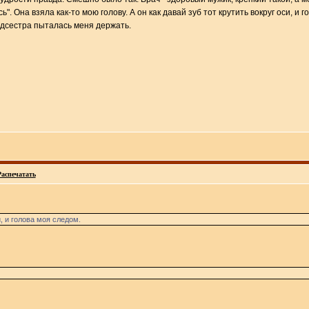
ь". Она взяла как-то мою голову. А он как давай зуб тот крутить вокруг оси,
едсестра пыталась меня держать.
Распечатать
и, и голова моя следом.