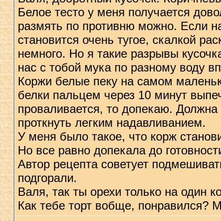
Белое тесто у меня получается дово
размять по противню можно. Если на
становится очень тугое, скалкой ра
немного. Но я такие разрывы кусочк
нас с тобой мука по разному воду вп
Коржи белые пеку на самом маленьк
белки пальцем через 10 минут выпеч
проваливается, то допекаю. Должна
проткнуть легким надавливанием.
У меня было такое, что корж станов
Но все равно допекала до готовност
Автор рецепта советует подмешивать
подгорали.
Валя, так ты орехи только на один 
Как тебе торт вобще, понравился? 