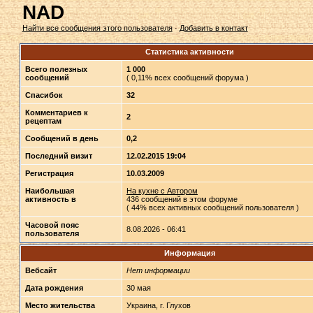
NAD
Найти все сообщения этого пользователя
·
Добавить в контакт
Статистика активности
Всего полезных
1 000
сообщений
( 0,11% всех сообщений форума )
Спасибок
32
Комментариев к
2
рецептам
Сообщений в день
0,2
Последний визит
12.02.2015 19:04
Регистрация
10.03.2009
Наибольшая
На кухне с Автором
активность в
436 сообщений в этом форуме
( 44% всех активных сообщений пользователя )
Часовой пояс
8.08.2026 - 06:41
пользователя
Информация
Вебсайт
Нет информации
Дата рождения
30 мая
Место жительства
Украина, г. Глухов