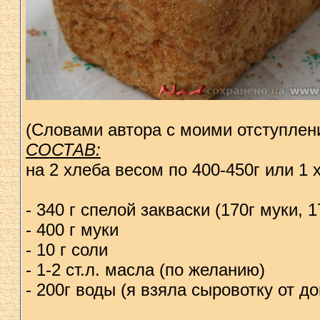
(Словами автора с моими отступлен
СОСТАВ:
на 2 хлеба весом по 400-450г или 1 
- 340 г спелой закваски (170г муки, 
- 400 г муки
- 10 г соли
- 1-2 ст.л. масла (по желанию)
- 200г воды (я взяла сыровотку от д