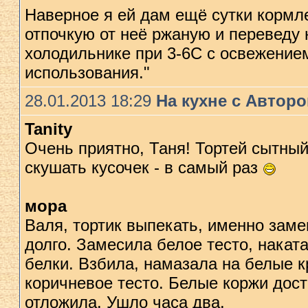
Наверное я ей дам ещё сутки кормле
отпочкую от неё ржаную и переведу
холодильнике при 3-6С с освежение
использования."
28.01.2013 18:29
На кухне с Автор
Tanity
Очень приятно, Таня! Тортей сытный
скушать кусочек - в самый раз
мора
Валя, тортик выпекать, именно заме
долго. Замесила белое тесто, накат
белки. Взбила, намазала на белые к
коричневое тесто. Белые коржи дост
отложила. Ушло часа два.