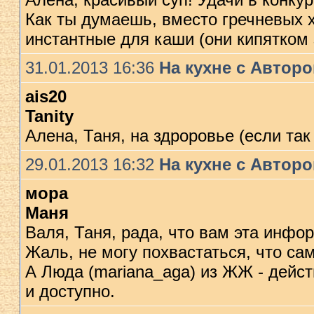
Как ты думаешь, вместо гречневых 
инстантные для каши (они кипятком 
31.01.2013 16:36
На кухне с Автор
ais20
Tanity
Алена, Таня, на здроровье (если та
29.01.2013 16:32
На кухне с Автор
мора
Маня
Валя, Таня, рада, что вам эта инф
Жаль, не могу похвастаться, что са
А Люда (mariana_aga) из ЖЖ - дейс
и доступно.