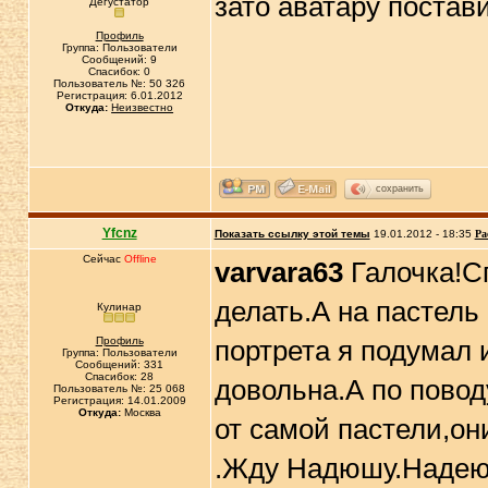
зато аватару постав
Дегустатор
Профиль
Группа: Пользователи
Сообщений: 9
Спасибок: 0
Пользователь №: 50 326
Регистрация: 6.01.2012
Откуда:
Неизвестно
сохранить
Yfcnz
Показать ссылку этой темы
19.01.2012 - 18:35
Ра
Сейчас
Offline
varvara63
Галочка!Сп
делать.А на пастель
Кулинар
Профиль
портрета я подумал 
Группа: Пользователи
Сообщений: 331
Спасибок: 28
довольна.А по повод
Пользователь №: 25 068
Регистрация: 14.01.2009
Откуда:
Москва
от самой пастели,он
.Жду Надюшу.Надеюс