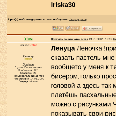
iriska30
2 раз(а) поблагодарили за это сообщение:
Ленуца
,
musi
сохранить
Yfcnz
Показать ссылку этой темы
19.01.2012 - 19:55
Ра
Сейчас
Offline
Ленуца
Леночка !при
сказать пастель мне
Кулинар
Профиль
вообщето у меня к т
Группа: Пользователи
Сообщений: 331
Спасибок: 28
бисером,только прос
Пользователь №: 25 068
Регистрация: 14.01.2009
Откуда:
Москва
головой а здесь так 
плетёшь пасхальные
можно с рисунками.Ч
показывать свои рис