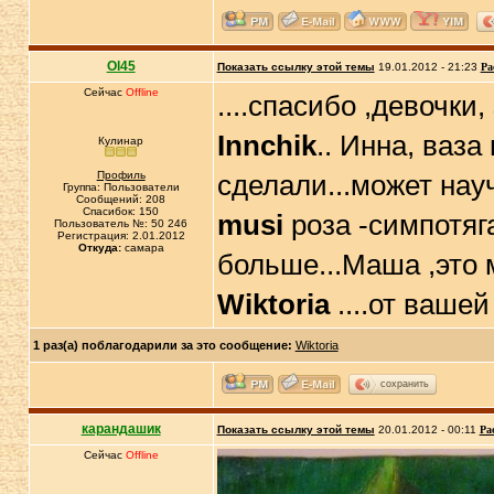
Ol45
Показать ссылку этой темы
19.01.2012 - 21:23
Ра
Сейчас
Offline
....спасибо ,девочки,
Innchik
.. Инна, ваза
Кулинар
Профиль
сделали...может науч
Группа: Пользователи
Сообщений: 208
Спасибок: 150
musi
роза -симпотяга
Пользователь №: 50 246
Регистрация: 2.01.2012
Откуда:
самара
больше...Маша ,это 
Wiktoria
....от вашей
1 раз(а) поблагодарили за это сообщение:
Wiktoria
сохранить
карандашик
Показать ссылку этой темы
20.01.2012 - 00:11
Ра
Сейчас
Offline