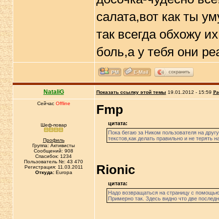
салата,вот как ты у
так всегда обхожу и
боль,а у тебя они р
сохранить
NataliG
Показать ссылку этой темы
19.01.2012 - 15:59
Ра
Сейчас
Offline
Fmp
цитата:
Шеф-повар
Пока бегаю за Ником пользователя на другу
текстов,как делать правильно и не терять н
Профиль
Группа: Активисты
Сообщений: 908
Спасибок: 1234
Пользователь №: 43 470
Rionic
Регистрация: 11.03.2011
Откуда:
Europa
цитата:
Надо возвращаться на страницу с помощью 
Примерно так. Здесь видно что две последн