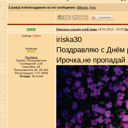
2 раз(а) поблагодарили за это сообщение:
Wiktoria
,
Fmp
сохранить
naine
Показать ссылку этой темы
19.01.2012 - 15:25
Ра
Сейчас
Offline
iriska30
Поздравляю с Днём 
Кулинар
Профиль
Ирочка,не пропадай 
Группа: Пользователи
Сообщений: 143
Спасибок: 44
Пользователь №: 29 461
Регистрация: 7.07.2009
Откуда:
Эстония