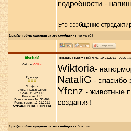
подробности - напишу
Это сообщение отредакти
1 раз(а) поблагодарили за это сообщение:
varvara63
сохранить
ElenkaM
Показать ссылку этой темы
19.01.2012 - 20:37
Ра
Wiktoria
Сейчас
Offline
- натюрмо
NataliG
Кулинар
- спасибо 
Профиль
Yfcnz
- животные п
Группа: Пользователи
Сообщений: 117
Спасибок: 107
Пользователь №: 50 490
создания!
Регистрация: 12.01.2012
Откуда:
Нижний Новгород
1 раз(а) поблагодарили за это сообщение:
Wiktoria