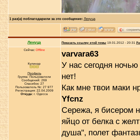
1 раз(а) поблагодарили за это сообщение:
Ленуца
сохранит
Ленуца
Показать ссылку этой темы
19.01.2012 - 20:31
Ра
Сейчас
Offline
varvara63
У нас сегодня ночью
Кулинар
Профиль
нет!
Группа: Пользователи
Сообщений: 269
Спасибок: 27
Как мне твои маки нр
Пользователь №: 27 977
Регистрация: 22.04.2009
Откуда:
г. Одесса
Yfcnz
Сережа, я бисером н
яйцо от белка с жел
душа", полет фантаз