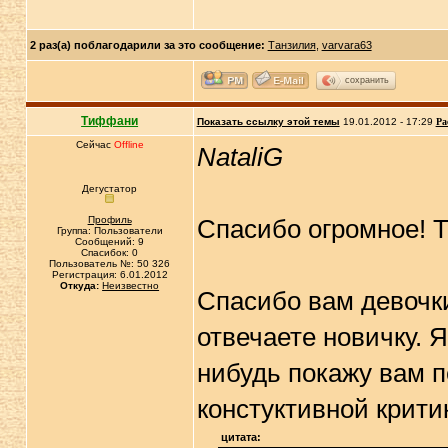
2 раз(а) поблагодарили за это сообщение:
Танзилия
,
varvara63
сохранить
Тиффани
Показать ссылку этой темы
19.01.2012 - 17:29
Ра
Сейчас
Offline
NataliG
Дегустатор
Профиль
Спасибо огромное! Т
Группа: Пользователи
Сообщений: 9
Спасибок: 0
Пользователь №: 50 326
Регистрация: 6.01.2012
Откуда:
Неизвестно
Спасибо вам девочки
отвечаете новичку. Я
нибудь покажу вам 
констуктивной крити
цитата: