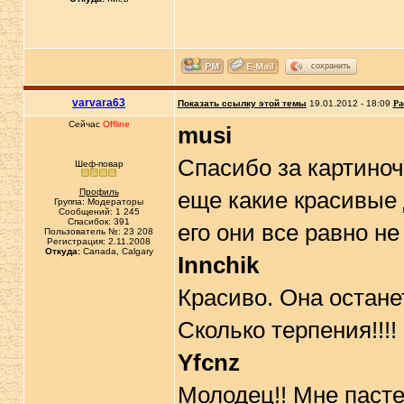
сохранить
varvara63
Показать ссылку этой темы
19.01.2012 - 18:09
Ра
Сейчас
Offline
musi
Спасибо за картиноч
Шеф-повар
Профиль
еще какие красивые
Группа: Модераторы
Сообщений: 1 245
Спасибок: 391
его они все равно не
Пользователь №: 23 208
Регистрация: 2.11.2008
Откуда:
Canada, Calgary
Innchik
Красиво. Она остане
Сколько терпения!!!
Yfcnz
Молодец!! Мне пасте