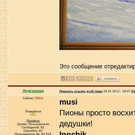
Это сообщение отредакти
сохранить
Лучезарная
Показать ссылку этой темы
19.01.2012 - 19:47
Ра
Сейчас
Offline
musi
Пионы просто восхи
Поварёнок
Профиль
дедушки!
Группа: Пользователи
Сообщений: 82
Спасибок: 42
Innchik
Пользователь №: 43 915