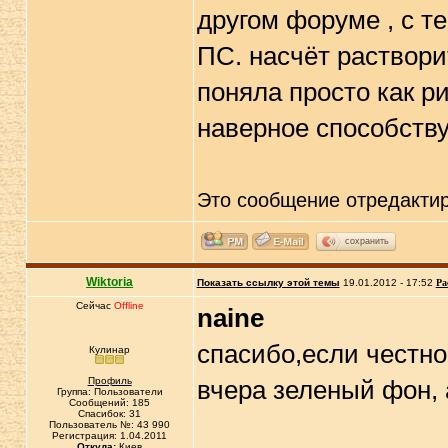
другом форуме , с т
ПС. насчёт раствори
поняла просто как р
наверное способству
Это сообщение отредакти
сохранить
Wiktoria
Показать ссылку этой темы
19.01.2012 - 17:52
Ра
Сейчас
Offline
naine
спасибо,если честно,
Кулинар
Профиль
вчера зеленый фон, 
Группа: Пользователи
Сообщений: 185
Спасибок: 31
Пользователь №: 43 990
Регистрация: 1.04.2011
Откуда:
Киев