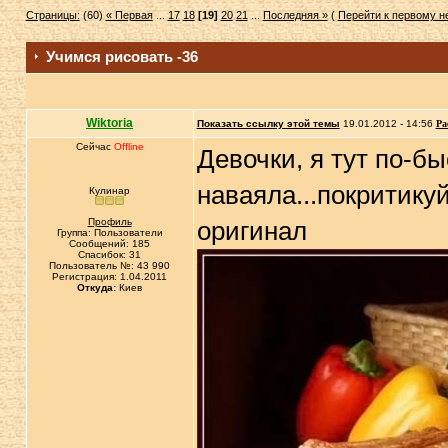
Страницы:
(60)
« Первая
...
17
18
[19]
20
21
...
Последняя »
(
Перейти к первому 
Учимся рисовать -36
Wiktoria
Показать ссылку этой темы
19.01.2012 - 14:56
Ра
Сейчас
Offline
Девочки, я тут по-б
наваяла...покритику
Кулинар
Профиль
оригинал
Группа: Пользователи
Сообщений: 185
Спасибок: 31
Пользователь №: 43 990
Регистрация: 1.04.2011
Откуда:
Киев