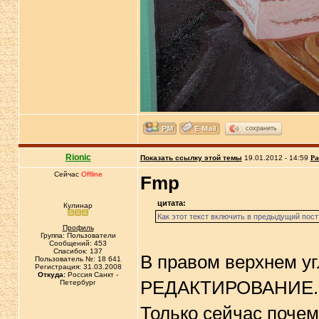
сохранить
Rionic
Показать ссылку этой темы
19.01.2012 - 14:59
Ра
Сейчас
Offline
Fmp
цитата:
Кулинар
Как этот текст включить в предыдущий пост
Профиль
Группа: Пользователи
Сообщений: 453
Спасибок: 137
В правом верхнем уг
Пользователь №: 18 641
Регистрация: 31.03.2008
Откуда:
Россия Санкт -
РЕДАКТИРОВАНИЕ. На
Петербург
Только сейчас поче