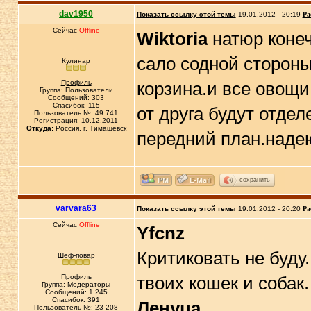
dav1950
Показать ссылку этой темы
19.01.2012 - 20:19
Ра
Сейчас
Offline
Wiktoria
натюр конеч
сало содной стороны 
Кулинар
Профиль
корзина.и все овощи 
Группа: Пользователи
Сообщений: 303
Спасибок: 115
от друга будут отде
Пользователь №: 49 741
Регистрация: 10.12.2011
Откуда:
Россия, г. Тимашевск
передний план.наде
сохранить
varvara63
Показать ссылку этой темы
19.01.2012 - 20:20
Ра
Сейчас
Offline
Yfcnz
Критиковать не буду
Шеф-повар
Профиль
твоих кошек и собак.
Группа: Модераторы
Сообщений: 1 245
Спасибок: 391
Ленуца
Пользователь №: 23 208