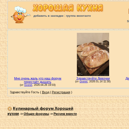
:
добавить в закладки
группа вконтакте
S
Здравствуйте Гость (
Вход
|
Регистрация
)
Кулинарный форум Хорошей
кухни
->
Общие форумы
->
Рисуем вместе