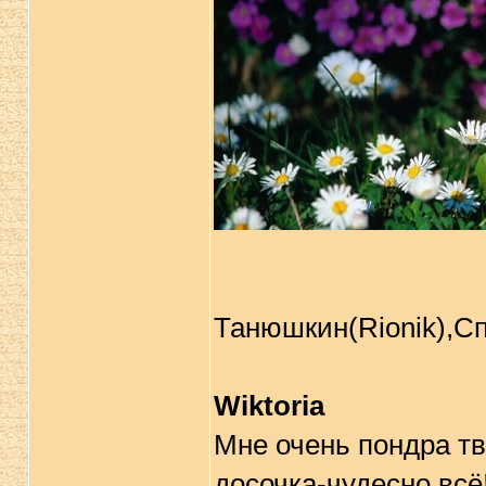
Танюшкин(Rionik),Сп
Wiktoria
Мне очень пондра тв
досочка-чудесно всё