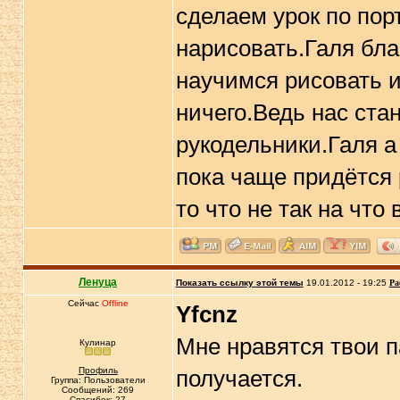
сделаем урок по пор
нарисовать.Галя бл
научимся рисовать и
ничего.Ведь нас ста
рукодельники.Галя а
пока чаще придётся 
то что не так на что
Ленуца
Показать ссылку этой темы
19.01.2012 - 19:25
Ра
Сейчас
Offline
Yfcnz
Мне нравятся твои п
Кулинар
Профиль
получается.
Группа: Пользователи
Сообщений: 269
Спасибок: 27