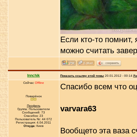
Если кто-то помнит,
можно считать заве
сохранить
Innchik
Показать ссылку этой темы
20.01.2012 - 00:14
Ра
Сейчас
Offline
Спасибо всем что оц
Поварёнок
Профиль
varvara63
Группа: Пользователи
Сообщений: 73
Спасибок: 23
Пользователь №: 44 072
Регистрация: 4.04.2011
Откуда:
Киев
Вообщето эта ваза с