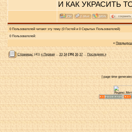
И КАК УКРАСИТЬ Т
сохранить
0 Пользователей читают эту тему (0 Гостей и 0 Скрытых Пользователей)
0 Пользователей:
«
Предыдущ
Страницы:
(41)
« Первая
...
33
34
[35]
36
37
...
Последняя »
[ page time generate