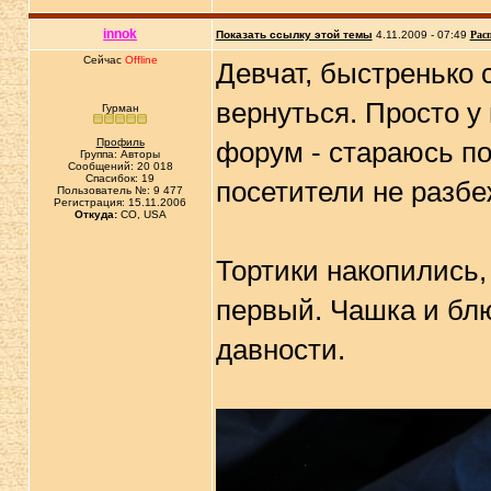
innok
Показать ссылку этой темы
4.11.2009 - 07:49
Рас
Сейчас
Offline
Девчат, быстренько 
вернуться. Просто у
Гурман
Профиль
форум - стараюсь по
Группа: Авторы
Сообщений: 20 018
Спасибок: 19
посетители не разбе
Пользователь №: 9 477
Регистрация: 15.11.2006
Откуда:
CO, USA
Тортики накопились,
первый. Чашка и блю
давности.