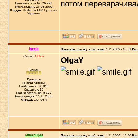
потом переварачива
Пользователь №: 26 997
Регистрация: 20.03.2009
Откуда:
California,USA >родом с
Украины
сохранить
innok
Показать ссылку этой темы
4.11.2009 - 08:31
Рас
Сейчас
Offline
OlgaY
Гурман
Профиль
Группа: Авторы
Сообщений: 20 018
Спасибок: 19
Пользователь №: 9 477
Регистрация: 15.11.2006
Откуда:
CO, USA
сохранить
alinapupsi
Показать ссылку этой темы
4.11.2009 - 12:50
Рас