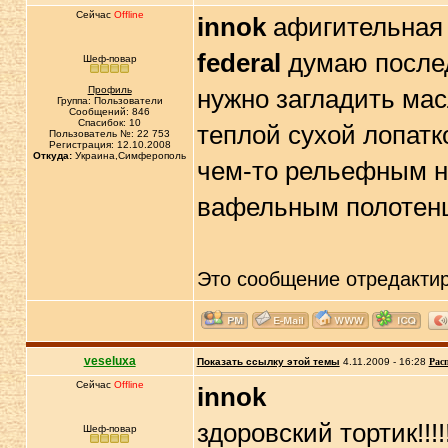
Сейчас
Offline
innok
афигительная 
federal
думаю после
Шеф-повар
Профиль
нужно загладить ма
Группа: Пользователи
Сообщений: 846
Спасибок: 10
теплой сухой лопат
Пользователь №: 22 753
Регистрация: 12.10.2008
Откуда:
Украина,Симферополь
чем-то рельефным 
вафельным полотенц
Это сообщение отредакти
veseluxa
Показать ссылку этой темы
4.11.2009 - 16:28
Рас
Сейчас
Offline
innok
здоровский тортик!!!!!
Шеф-повар