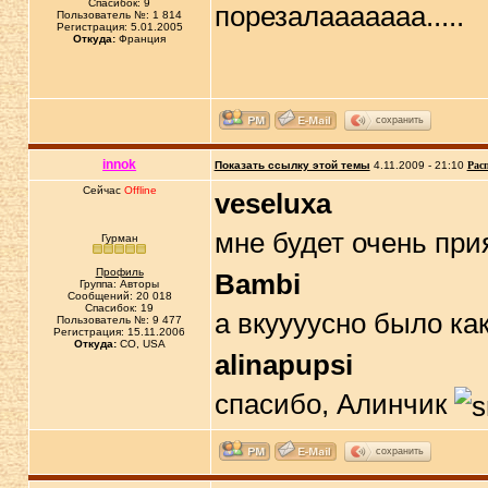
Спасибок: 9
порезалааааааа.....
Пользователь №: 1 814
Регистрация: 5.01.2005
Откуда:
Франция
сохранить
innok
Показать ссылку этой темы
4.11.2009 - 21:10
Рас
Сейчас
Offline
veseluxa
мне будет очень пр
Гурман
Профиль
Bambi
Группа: Авторы
Сообщений: 20 018
Спасибок: 19
а вкуууусно было ка
Пользователь №: 9 477
Регистрация: 15.11.2006
Откуда:
CO, USA
alinapupsi
спасибо, Алинчик
сохранить