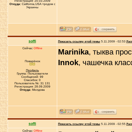
Регистрация: 20.03.2009
Откуда:
California,USA >родом с
Украины
сохранить
soffi
Показать ссылку этой темы
5.11.2009 - 02:53
Рас
Сейчас
Offline
Marinika
, тыква прос
Innok
, чашечка клас
Поварёнок
Профиль
Группа: Пользователи
Сообщений: 99
Спасибок: 0
Пользователь №: 31 131
Регистрация: 28.09.2009
Откуда:
Молдова
сохранить
soffi
Показать ссылку этой темы
5.11.2009 - 02:55
Рас
Сейчас
Offline