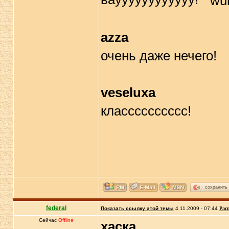
azza
очень даже нечего!
veseluxa
класссссссссс!
сохранить
federal
Показать ссылку этой темы
4.11.2009 - 07:44
Рас
Сейчас
Offline
хаска