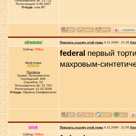
Пользователь №: 13 722
Регистрация: 6.08.2007
Откуда:
сша,NC
сохранить
alinapupsi
Показать ссылку этой темы
4.11.2009 - 21:36
Рас
Сейчас
Offline
federal
первый торти
махровым-синтетиче
Шеф-повар
Профиль
Группа: Пользователи
Сообщений: 846
Спасибок: 10
Пользователь №: 22 753
Регистрация: 12.10.2008
Откуда:
Украина,Симферополь
innok
Показать ссылку этой темы
4.11.2009 - 21:50
Рас
Сейчас
Offline