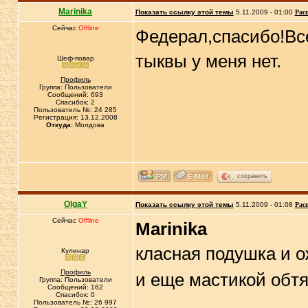
Marinika
Показать ссылку этой темы
5.11.2009 - 01:00
Рас
Сейчас
Offline
Федерал,спасибо!Вс
тыквы у меня нет.
Шеф-повар
Профиль
Группа: Пользователи
Сообщений: 693
Спасибок: 2
Пользователь №: 24 285
Регистрация: 13.12.2008
Откуда:
Молдова
сохранить
OlgaY
Показать ссылку этой темы
5.11.2009 - 01:08
Рас
Сейчас
Offline
Marinika
класная подушка и 
Кулинар
Профиль
и еще мастикой обт
Группа: Пользователи
Сообщений: 162
Спасибок: 0
Пользователь №: 26 997