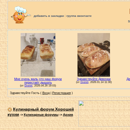
:
добавить в закладки
группа вконтакте
S
Здравствуйте Гость (
Вход
|
Регистрация
)
Кулинарный форум Хорошей
кухни
->
Кулинарные форумы
->
Архив