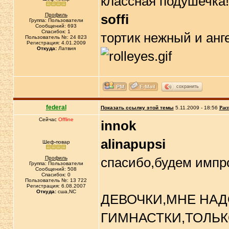
классная подушечка!!
Профиль
soffi
Группа: Пользователи
Сообщений: 693
Спасибок: 1
тортик нежный и анг
Пользователь №: 24 823
Регистрация: 4.01.2009
Откуда:
Латвия
сохранить
federal
Показать ссылку этой темы
5.11.2009 - 18:56
Рас
Сейчас
Offline
innok
alinapupsi
Шеф-повар
Профиль
спасибо,будем импро
Группа: Пользователи
Сообщений: 508
Спасибок: 0
Пользователь №: 13 722
Регистрация: 6.08.2007
Откуда:
сша,NC
ДЕВОЧКИ,МНЕ НАД
ГИМНАСТКИ,ТОЛЬК