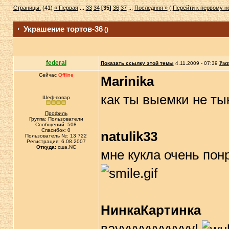
Страницы:
(41)
« Первая
...
33
34
[35]
36
37
...
Последняя »
(
Перейти к первому 
Украшение тортов-36
()
federal
Показать ссылку этой темы
4.11.2009 - 07:39
Рас
Сейчас
Offline
Marinika
как ты выемки не ты
Шеф-повар
Профиль
Группа: Пользователи
Сообщений: 508
Спасибок: 0
natulik33
Пользователь №: 13 722
Регистрация: 6.08.2007
Откуда:
сша,NC
мне кукла очень пон
НинкаКартинка
вауууууууууууу!