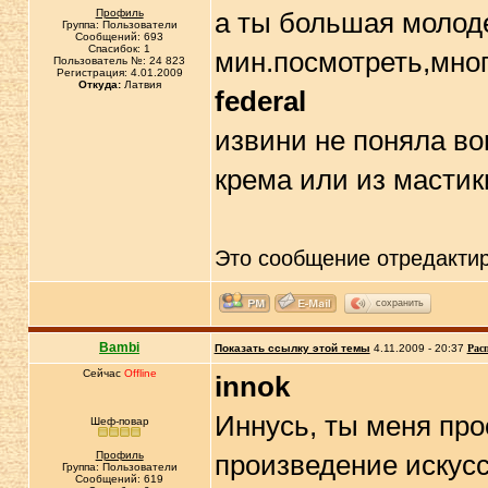
Профиль
а ты большая молоде
Группа: Пользователи
Сообщений: 693
Спасибок: 1
мин.посмотреть,мног
Пользователь №: 24 823
Регистрация: 4.01.2009
Откуда:
Латвия
federal
извини не поняла во
крема или из мастик
Это сообщение отредакти
сохранить
Bambi
Показать ссылку этой темы
4.11.2009 - 20:37
Рас
Сейчас
Offline
innok
Иннусь, ты меня прос
Шеф-повар
Профиль
произведение искусст
Группа: Пользователи
Сообщений: 619