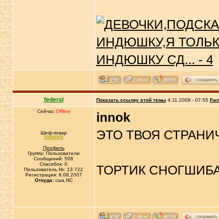
сохранить
federal
Показать ссылку этой темы
4.11.2009 - 07:55
Рас
Сейчас
Offline
innok
ЭТО ТВОЯ СТРАНИ
Шеф-повар
Профиль
Группа: Пользователи
Сообщений: 508
Спасибок: 0
ТОРТИК СНОГШИБ
Пользователь №: 13 722
Регистрация: 6.08.2007
Откуда:
сша,NC
сохранить