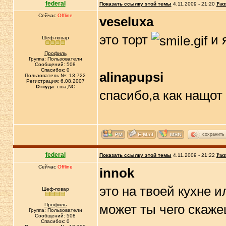
federal
Показать ссылку этой темы
4.11.2009 - 21:20
Рас
Сейчас
Offline
veseluxa
это торт
и 
Шеф-повар
Профиль
Группа: Пользователи
Сообщений: 508
Спасибок: 0
alinapupsi
Пользователь №: 13 722
Регистрация: 6.08.2007
Откуда:
сша,NC
спасибо,а как нащот
сохранить
federal
Показать ссылку этой темы
4.11.2009 - 21:22
Рас
Сейчас
Offline
innok
это на твоей кухне и
Шеф-повар
Профиль
может ты чего скаже
Группа: Пользователи
Сообщений: 508
Спасибок: 0