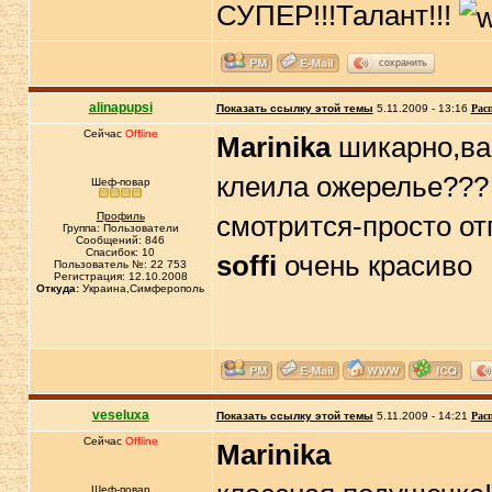
СУПЕР!!!Талант!!!
сохранить
alinapupsi
Показать ссылку этой темы
5.11.2009 - 13:16
Рас
Сейчас
Offline
Marinika
шикарно,ва
клеила ожерелье???
Шеф-повар
Профиль
смотрится-просто от
Группа: Пользователи
Сообщений: 846
Спасибок: 10
soffi
очень красиво
Пользователь №: 22 753
Регистрация: 12.10.2008
Откуда:
Украина,Симферополь
veseluxa
Показать ссылку этой темы
5.11.2009 - 14:21
Рас
Сейчас
Offline
Marinika
Шеф-повар