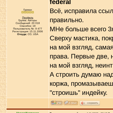
federal
Всё, исправила ссыл
Гурман
Профиль
правильно.
Группа: Авторы
Сообщений: 20 018
Спасибок: 19
МНе больше всего 3я
Пользователь №: 9 477
Регистрация: 15.11.2006
Откуда:
CO, USA
Сверху мастика, пок
на мой взгляд, сама
права. Первые две, 
на мой взгляд, неин
А строить думаю над
коржа, промазываеш
"строишь" индейку.
сохранить