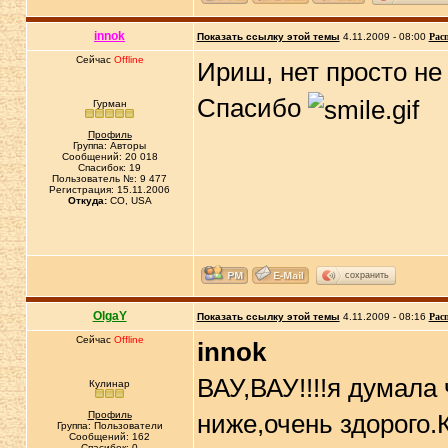
innok
Показать ссылку этой темы
4.11.2009 - 08:00
Рас
Сейчас
Offline
Ириш, нет просто не
Спасибо
Гурман
Профиль
Группа: Авторы
Сообщений: 20 018
Спасибок: 19
Пользователь №: 9 477
Регистрация: 15.11.2006
Откуда:
CO, USA
сохранить
OlgaY
Показать ссылку этой темы
4.11.2009 - 08:16
Рас
Сейчас
Offline
innok
ВАУ,ВАУ!!!!я думала
Кулинар
Профиль
ниже,очень здорого.
Группа: Пользователи
Сообщений: 162
Спасибок: 0