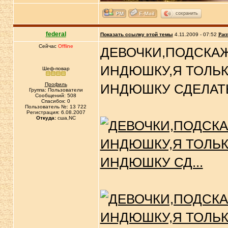
сохранить
federal
Показать ссылку этой темы
4.11.2009 - 07:52
Рас
Сейчас
Offline
ДЕВОЧКИ,ПОДСКАЖ
ИНДЮШКУ,Я ТОЛЬК
Шеф-повар
Профиль
ИНДЮШКУ СДЕЛАТ
Группа: Пользователи
Сообщений: 508
Спасибок: 0
Пользователь №: 13 722
Регистрация: 6.08.2007
Откуда:
сша,NC