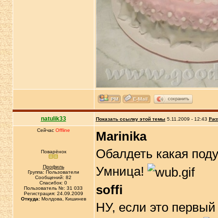
сохранить
natulik33
Показать ссылку этой темы
5.11.2009 - 12:43
Рас
Сейчас
Offline
Marinika
Обалдеть какая поду
Поварёнок
Профиль
Умница!
Группа: Пользователи
Сообщений: 82
Спасибок: 0
soffi
Пользователь №: 31 033
Регистрация: 24.09.2009
Откуда:
Молдова, Кишинев
НУ, если это первый