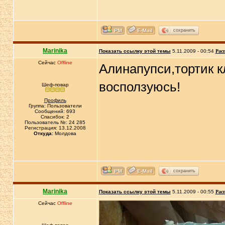
сохранить
Marinika
Показать ссылку этой темы
5.11.2009 - 00:54
Рас
Сейчас
Offline
Алинапупси,тортик к
восползуюсь!
Шеф-повар
Профиль
Группа: Пользователи
Сообщений: 693
Спасибок: 2
Пользователь №: 24 285
Регистрация: 13.12.2008
Откуда:
Молдова
сохранить
Marinika
Показать ссылку этой темы
5.11.2009 - 00:55
Рас
Сейчас
Offline