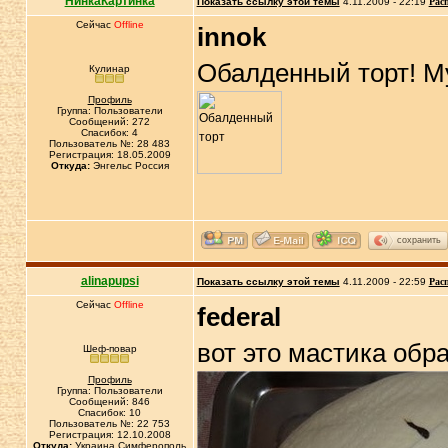
НинкаКартинка
Показать ссылку этой темы
4.11.2009 - 22:19
Рас
Сейчас
Offline
innok
Обалденный торт! Муж
Кулинар
Профиль
Группа: Пользователи
Сообщений: 272
Спасибок: 4
Пользователь №: 28 483
Регистрация: 18.05.2009
Откуда:
Энгельс Россия
сохранить
alinapupsi
Показать ссылку этой темы
4.11.2009 - 22:59
Рас
Сейчас
Offline
federal
вот это мастика обр
Шеф-повар
Профиль
Группа: Пользователи
Сообщений: 846
Спасибок: 10
Пользователь №: 22 753
Регистрация: 12.10.2008
Откуда:
Украина,Симферополь