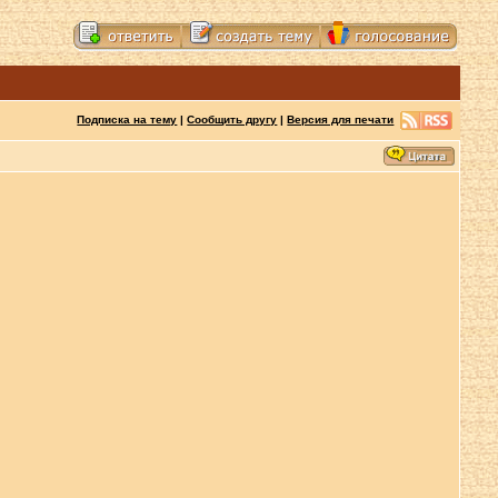
Подписка на тему
|
Сообщить другу
|
Версия для печати