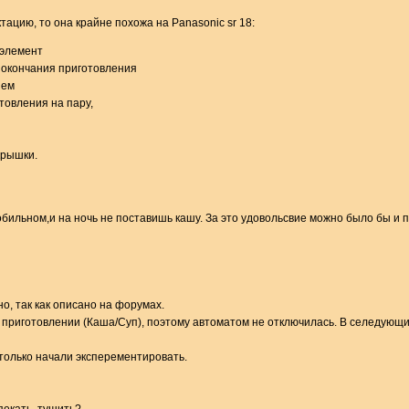
ацию, то она крайне похожа на Panasonic sr 18:
элемент
 окончания приготовления
ием
товления на пару,
крышки.
обильном,и на ночь не поставишь кашу. За это удовольсвие можно было бы и 
но, так как описано на форумах.
 приготовлении (Каша/Суп), поэтому автоматом не отключилась. В селедующий
 только начали эксперементировать.