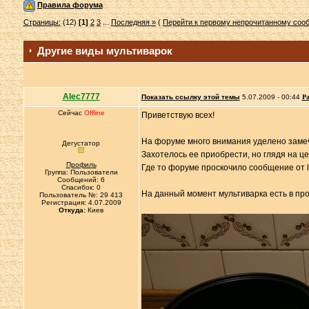
Правила форума
Страницы:
(12)
[1]
2
3
...
Последняя »
(
Перейти к первому непрочитанному со
Другие виды мультиварок
Alec7777
Показать ссылку этой темы
5.07.2009 - 00:44
Ра
Сейчас
Offline
Приветствую всех!
На форуме много внимания уделено замеч
Дегустатор
Захотелось ее приобрести, но глядя на це
Профиль
Где то форуме проскочило сообщение от lu
Группа: Пользователи
Сообщений: 6
Спасибок: 0
На данный момент мультиварка есть в про
Пользователь №: 29 413
Регистрация: 4.07.2009
Откуда:
Киев