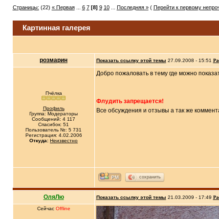
Страницы:
(22)
« Первая
...
6
7
[8]
9
10
...
Последняя »
(
Перейти к первому непр
Картинная галерея
розмарин
Показать ссылку этой темы
27.09.2008 - 15:51
Ра
Добро пожаловать в тему где можно показа
Пчёлка
Флудить запрещается!
Профиль
Все обсуждения и отзывы а так же коммен
Группа: Модераторы
Сообщений: 4 117
Спасибок: 51
Пользователь №: 5 731
Регистрация: 4.02.2006
Откуда:
Неизвестно
сохранить
ОляЛю
Показать ссылку этой темы
21.03.2009 - 17:49
Ра
Сейчас
Offline