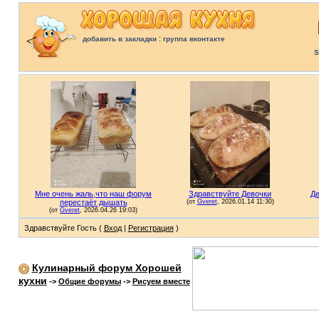
:
добавить в закладки
группа вконтакте
S
Здравствуйте Гость (
Вход
|
Регистрация
)
Кулинарный форум Хорошей
кухни
->
Общие форумы
->
Рисуем вместе