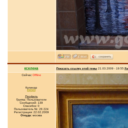
сохранить
кселена
Показать ссылку этой темы
21.03.2009 - 19:55
Ра
Сейчас
Offline
Кулинар
Профиль
Группа: Пользователи
Сообщений: 139
Спасибок: 0
Пользователь №: 26 224
Регистрация: 22.02.2009
Откуда:
москва