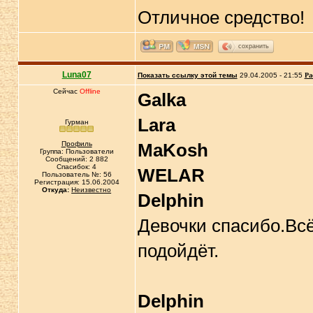
Отличное средство!
сохранить
Luna07
Показать ссылку этой темы
29.04.2005 - 21:55
Ра
Сейчас
Offline
Galka
Lara
Гурман
Профиль
MaKosh
Группа: Пользователи
Сообщений: 2 882
Спасибок: 4
WELAR
Пользователь №: 56
Регистрация: 15.06.2004
Откуда:
Неизвестно
Delphin
Девочки спасибо.Всё
подойдёт.
Delphin