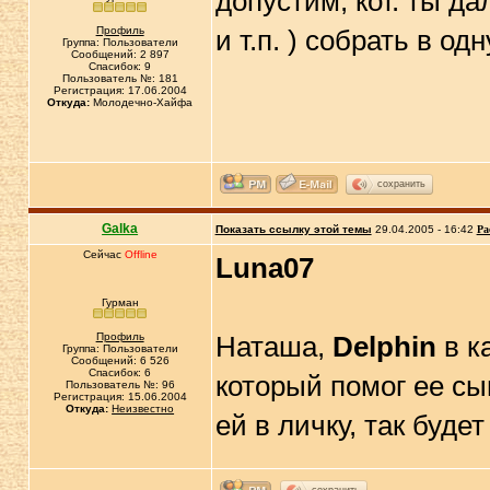
допустим, кот. ты д
Профиль
и т.п. ) собрать в од
Группа: Пользователи
Сообщений: 2 897
Спасибок: 9
Пользователь №: 181
Регистрация: 17.06.2004
Откуда:
Молодечно-Хайфа
сохранить
Galka
Показать ссылку этой темы
29.04.2005 - 16:42
Ра
Сейчас
Offline
Luna07
Гурман
Профиль
Наташа,
Delphin
в к
Группа: Пользователи
Сообщений: 6 526
Спасибок: 6
который помог ее сы
Пользователь №: 96
Регистрация: 15.06.2004
Откуда:
Неизвестно
ей в личку, так будет
сохранить