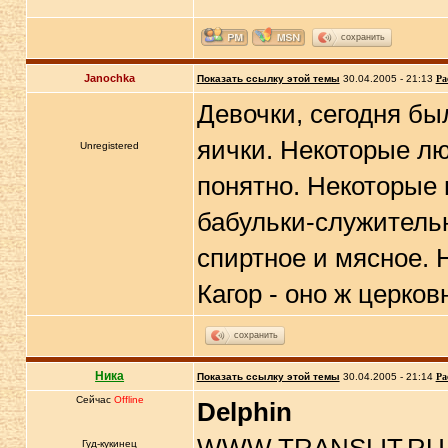
сохранить
Janochka
Показать ссылку этой темы
30.04.2005 - 21:13
Ра
Девочки, сегодня бы
яички. Некоторые люд
Unregistered
понятно. Некоторые 
бабульки-служительн
спиртное и мясное. Н
Кагор - оно ж церко
сохранить
Ника
Показать ссылку этой темы
30.04.2005 - 21:14
Ра
Сейчас
Offline
Delphin
Гуд-кукинец