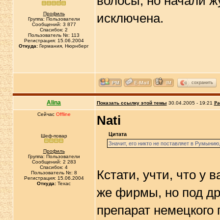
волосы, но начали ж
Профиль
исключена.
Группа: Пользователи
Сообщений: 3 877
Спасибок: 2
Пользователь №: 113
Регистрация: 15.06.2004
Откуда:
Германия, Нюрнберг
сохранить
Alina
Показать ссылку этой темы
30.04.2005 - 19:21
Ра
Сейчас
Offline
Nati
Цитата
Шеф-повар
Значит, его никто не поставляет в Румынию
Профиль
Группа: Пользователи
Сообщений: 2 283
Спасибок: 4
Кстати, учти, что у 
Пользователь №: 8
Регистрация: 15.06.2004
Откуда:
Техас
же фирмы, но под др
препарат немецкого 