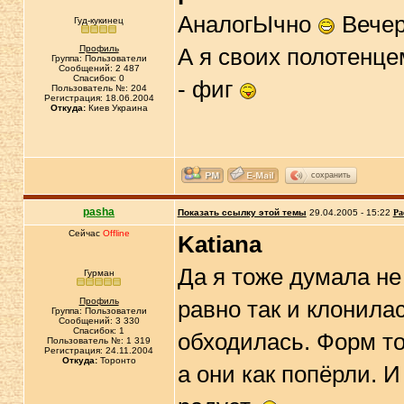
АналогЫчно
Вечер
Гуд-кукинец
Профиль
А я своих полотенцем
Группа: Пользователи
Сообщений: 2 487
Спасибок: 0
- фиг
Пользователь №: 204
Регистрация: 18.06.2004
Откуда:
Киев Украина
сохранить
pasha
Показать ссылку этой темы
29.04.2005 - 15:22
Ра
Сейчас
Offline
Katiana
Да я тоже думала не 
Гурман
Профиль
равно так и клонила
Группа: Пользователи
Сообщений: 3 330
Спасибок: 1
обходилась. Форм то
Пользователь №: 1 319
Регистрация: 24.11.2004
Откуда:
Торонто
а они как попёрли. И