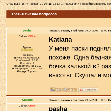
Страницы:
(18)
« Первая
...
9
10
[11]
12
13
...
Последняя »
(
Перейти к первому н
Третья тысяча вопросов
pasha
Показать ссылку этой темы
29.04.2005 - 15:09
Ра
Сейчас
Offline
Katiana
У меня паски подня
Гурман
Профиль
похоже. Одна бедная 
Группа: Пользователи
Сообщений: 3 330
Спасибок: 1
бочка калькой в2 ра
Пользователь №: 1 319
Регистрация: 24.11.2004
Откуда:
Торонто
высоты. Скушали мо
сохранить
Katiana
Показать ссылку этой темы
29.04.2005 - 15:15
Ра
Сейчас
Offline
pasha