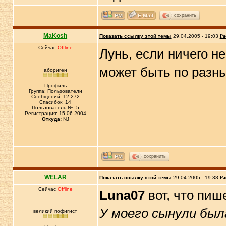
сохранить
MaKosh
Показать ссылку этой темы
29.04.2005 - 19:03
Ра
Сейчас
Offline
Лунь, если ничего не
может быть по раз
абориген
Профиль
Группа: Пользователи
Сообщений: 12 272
Спасибок: 14
Пользователь №: 5
Регистрация: 15.06.2004
Откуда:
NJ
сохранить
WELAR
Показать ссылку этой темы
29.04.2005 - 19:38
Ра
Сейчас
Offline
Luna07
вот, что пиш
У моего сынули был
великий пофигист