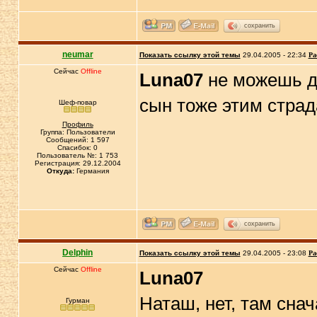
сохранить
neumar
Показать ссылку этой темы
29.04.2005 - 22:34
Ра
Сейчас
Offline
Luna07
не можешь да
сын тоже этим страд
Шеф-повар
Профиль
Группа: Пользователи
Сообщений: 1 597
Спасибок: 0
Пользователь №: 1 753
Регистрация: 29.12.2004
Откуда:
Германия
сохранить
Delphin
Показать ссылку этой темы
29.04.2005 - 23:08
Ра
Сейчас
Offline
Luna07
Наташ, нет, там снач
Гурман