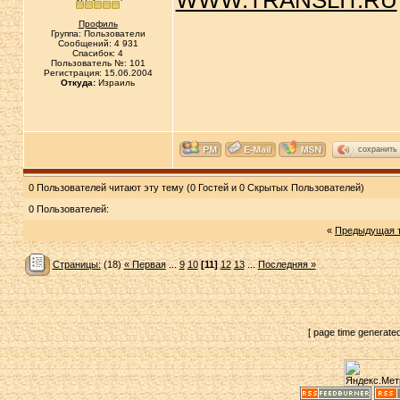
WWW.TRANSLIT.RU
Профиль
Группа: Пользователи
Сообщений: 4 931
Спасибок: 4
Пользователь №: 101
Регистрация: 15.06.2004
Откуда:
Израиль
сохранить
0 Пользователей читают эту тему (0 Гостей и 0 Скрытых Пользователей)
0 Пользователей:
«
Предыдущая 
Страницы:
(18)
« Первая
...
9
10
[11]
12
13
...
Последняя »
[ page time generate