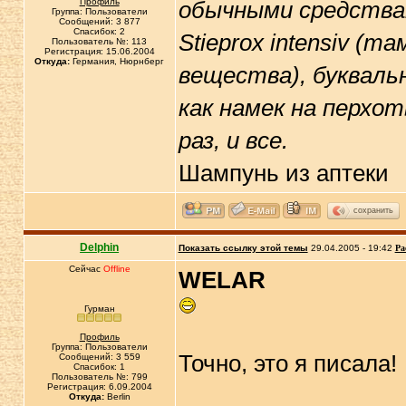
Профиль
обычными средства
Группа: Пользователи
Сообщений: 3 877
Спасибок: 2
Stieprox intensiv (т
Пользователь №: 113
Регистрация: 15.06.2004
Откуда:
Германия, Нюрнберг
вещества), буквальн
как намек на перхо
раз, и все.
Шампунь из аптеки
сохранить
Delphin
Показать ссылку этой темы
29.04.2005 - 19:42
Ра
Сейчас
Offline
WELAR
Гурман
Профиль
Группа: Пользователи
Точно, это я писала!
Сообщений: 3 559
Спасибок: 1
Пользователь №: 799
Регистрация: 6.09.2004
Откуда:
Berlin