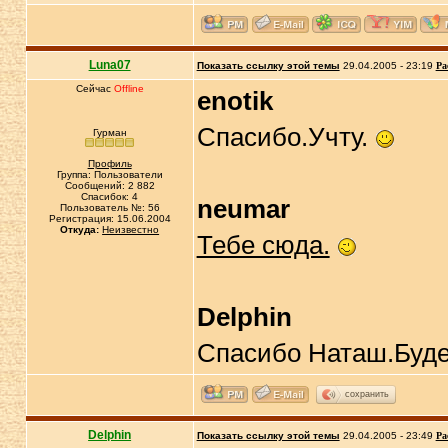
Luna07
Показать ссылку этой темы
29.04.2005 - 23:19
Ра
Сейчас
Offline
enotik
Спасибо.Учту.
Гурман
Профиль
Группа: Пользователи
Сообщений: 2 882
Спасибок: 4
neumar
Пользователь №: 56
Регистрация: 15.06.2004
Откуда:
Неизвестно
Тебе сюда.
Delphin
Спасибо Наташ.Будем
сохранить
Delphin
Показать ссылку этой темы
29.04.2005 - 23:49
Ра