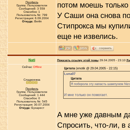
Профиль
потом моешь только 
Группа: Пользователи
Сообщений: 3 559
Спасибок: 1
У Саши она снова по
Пользователь №: 799
Регистрация: 6.09.2004
Откуда:
Berlin
Стипрокса мы купили
еще не извелись.
сохранить
Nati
Показать ссылку этой темы
29.04.2005 - 23:10
Ра
Сейчас
Offline
Цитата
(enotik @ 29.04.2005 - 22:15)
Luna07
Цитата
Сладкоежка
Я поборола эту напасть шампунем Nizo
Профиль
Группа: Пользователи
И мне только он помогает.
Сообщений: 1 444
Спасибок: 0
Пользователь №: 545
Регистрация: 30.07.2004
Откуда:
Бухарест
А мне уже давным д
Спросить, что-ли, в 