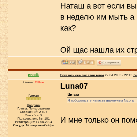
Наташ а вот если вы
в неделю им мыть а
как?
Ой щас нашла их ст
сохранить
enotik
Показать ссылку этой темы
29.04.2005 - 22:15
Ра
Сейчас
Offline
Luna07
Цитата
Гурман
Я поборола эту напасть шампунем Nizoral
Профиль
Группа: Пользователи
Сообщений: 2 897
Спасибок: 9
И мне только он помо
Пользователь №: 181
Регистрация: 17.06.2004
Откуда:
Молодечно-Хайфа