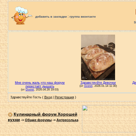
:
добавить в закладки
группа вконтакте
S
Здравствуйте Гость (
Вход
|
Регистрация
)
Кулинарный форум Хорошей
кухни
->
Общие форумы
->
Антресолька