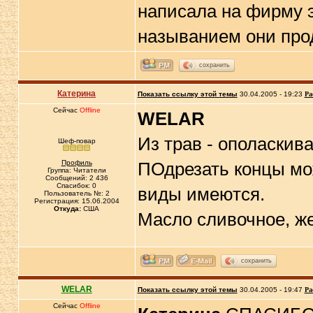
написала на фирму э
называнием они прод
сохранить
Катерина
Показать ссылку этой темы
30.04.2005 - 19:23
Ра
Сейчас
Offline
WELAR
Из трав - ополаскив
Шеф-повар
Профиль
ПОдрезать концы мож
Группа: Читатели
Сообщений: 2 436
Спасибок: 0
виды имеются.
Пользователь №: 2
Регистрация: 15.06.2004
Откуда:
США
Масло сливочное, же
сохранить
WELAR
Показать ссылку этой темы
30.04.2005 - 19:47
Ра
Сейчас
Offline