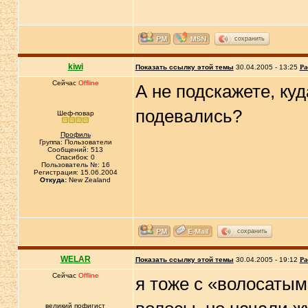
сохранить
kiwi
Показать ссылку этой темы
30.04.2005 - 13:25
Ра
Сейчас
Offline
А не подскажете, куд
подевались?
Шеф-повар
Профиль
Группа: Пользователи
Сообщений: 513
Спасибок: 0
Пользователь №: 16
Регистрация: 15.06.2004
Откуда:
New Zealand
сохранить
WELAR
Показать ссылку этой темы
30.04.2005 - 19:12
Ра
Сейчас
Offline
я тоже с «волосатым
великий пофигист