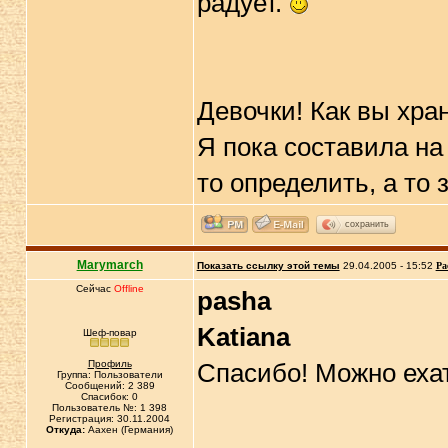
радует.
Девочки! Как вы хра
Я пока составила на
то определить, а то 
сохранить
Marymarch
Показать ссылку этой темы
29.04.2005 - 15:52
Ра
Сейчас
Offline
pasha
Katiana
Шеф-повар
Профиль
Спасибо! Можно еха
Группа: Пользователи
Сообщений: 2 389
Спасибок: 0
Пользователь №: 1 398
Регистрация: 30.11.2004
Откуда:
Аахен (Германия)