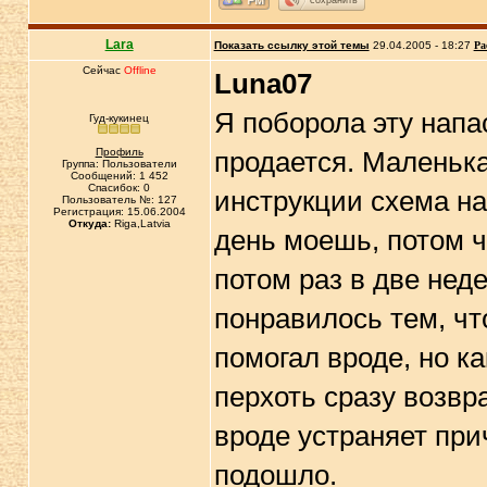
Lara
Показать ссылку этой темы
29.04.2005 - 18:27
Ра
Сейчас
Offline
Luna07
Я поборола эту напас
Гуд-кукинец
Профиль
продается. Маленька
Группа: Пользователи
Сообщений: 1 452
Спасибок: 0
инструкции схема на
Пользователь №: 127
Регистрация: 15.06.2004
Откуда:
Riga,Latvia
день моешь, потом ч
потом раз в две нед
понравилось тем, чт
помогал вроде, но к
перхоть сразу возвр
вроде устраняет пр
подошло.