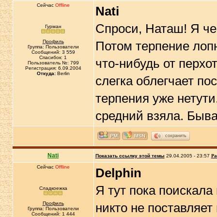
Сейчас
Offline
Nati
Спроси, Наташ! Я че
Гурман
Профиль
Потом терпение лопн
Группа: Пользователи
Сообщений: 3 559
Спасибок: 1
что-нибудь от перхот
Пользователь №: 799
Регистрация: 6.09.2004
Откуда:
Berlin
слегка облегчает по
терпения уже нетути
средний взяла. Быва
сохранить
Nati
Показать ссылку этой темы
29.04.2005 - 23:57
Ра
Сейчас
Offline
Delphin
Я тут пока поискала
Сладкоежка
Профиль
никто не поставляе
Группа: Пользователи
Сообщений: 1 444