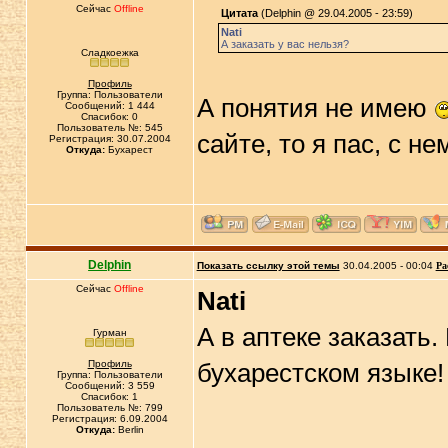
Сейчас
Offline
Цитата
(Delphin @ 29.04.2005 - 23:59)
Nati
А заказать у вас нельзя?
Сладкоежка
Профиль
Группа: Пользователи
А понятия не имею
Сообщений: 1 444
Спасибок: 0
Пользователь №: 545
сайте, то я пас, с н
Регистрация: 30.07.2004
Откуда:
Бухарест
Delphin
Показать ссылку этой темы
30.04.2005 - 00:04
Ра
Сейчас
Offline
Nati
А в аптеке заказать.
Гурман
Профиль
бухарестском языке
Группа: Пользователи
Сообщений: 3 559
Спасибок: 1
Пользователь №: 799
Регистрация: 6.09.2004
Откуда:
Berlin