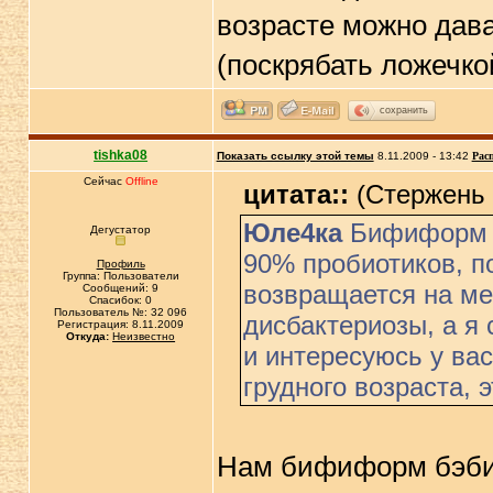
возрасте можно дава
(поскрябать ложечко
сохранить
tishka08
Показать ссылку этой темы
8.11.2009 - 13:42
Рас
Сейчас
Offline
цитата::
(Стержень @
Юле4ка
Бифиформ Б
Дегустатор
90% пробиотиков, п
Профиль
Группа: Пользователи
возвращается на ме
Сообщений: 9
Спасибок: 0
Пользователь №: 32 096
дисбактериозы, а я 
Регистрация: 8.11.2009
Откуда:
Неизвестно
и интересуюсь у вас
грудного возраста, 
Нам бифиформ бэби 