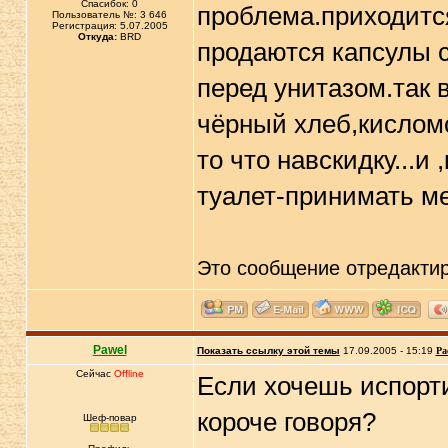
Спасибок: 0
проблема.приходитс
Пользователь №: 3 646
Регистрация: 5.07.2005
Откуда:
BRD
продаются капсулы с
перед унитазом.так 
чёрный хлеб,кислом
то что навскидку...и 
туалет-принимать м
Это сообщение отредакти
Pawel
Показать ссылку этой темы
17.09.2005 - 15:19
Ра
Сейчас
Offline
Если хочешь испорти
короче говоря?
Шеф-повар