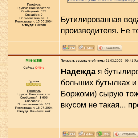
Профиль
Группа: Пользователи
Сообщений: 635
Спасибок: 0
Бутилированная вода
Пользователь №: 7
Регистрация: 15.06.2004
Откуда:
Россия
производителя. Ее т
сохранить
Milenchik
Показать ссылку этой темы
21.03.2005 - 09:41
Ра
Сейчас
Offline
Надежда
я бутылиро
больших бутылках и 
Гурман
Профиль
Боржоми) сырую тоже
Группа: Пользователи
Сообщений: 3 606
Спасибок: 2
вкусом не такая... п
Пользователь №: 462
Регистрация: 18.07.2004
Откуда:
Kiev-New York
сохранить