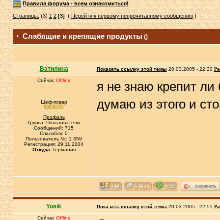
Правила форума - всем ознакомиться!
Страницы:
(3)
1
2
[3]
(
Перейти к первому непрочитанному сообщению
)
Слабящие и крепящие продукты
()
Ватилина
Показать ссылку этой темы
20.03.2005 - 22:20
Ра
Сейчас
Offline
я не знаю крепит ли 
думаю из этого и ст
Шеф-повар
Профиль
Группа: Пользователи
Сообщений: 715
Спасибок: 0
Пользователь №: 1 359
Регистрация: 29.11.2004
Откуда:
Германия
сохранить
Yusik
Показать ссылку этой темы
20.03.2005 - 22:55
Ра
Сейчас
Offline