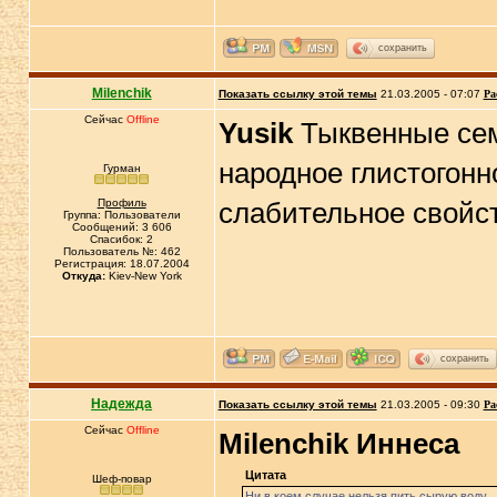
сохранить
Milenchik
Показать ссылку этой темы
21.03.2005 - 07:07
Ра
Сейчас
Offline
Yusik
Тыквенные семе
народное глистогонн
Гурман
Профиль
слабительное свойст
Группа: Пользователи
Сообщений: 3 606
Спасибок: 2
Пользователь №: 462
Регистрация: 18.07.2004
Откуда:
Kiev-New York
сохранить
Надежда
Показать ссылку этой темы
21.03.2005 - 09:30
Ра
Сейчас
Offline
Milenchik
Иннеса
Цитата
Шеф-повар
Ни в коем случае нельзя пить сырую воду