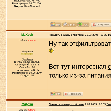
Пользователь №: 462
Регистрация: 18.07.2004
Откуда:
Kiev-New York
сохранить
MaKosh
Показать ссылку этой темы
21.03.2005 - 23:23
Ра
Сейчас
Offline
Ну так отфильтроват
абориген
Профиль
Группа: Пользователи
Вот тут интересная
с
Сообщений: 12 272
Спасибок: 14
Пользователь №: 5
Регистрация: 15.06.2004
только из-за питан
Откуда:
NJ
сохранить
malytka
Показать ссылку этой темы
9.09.2005 - 08:35
Рас
Сейчас
Offline