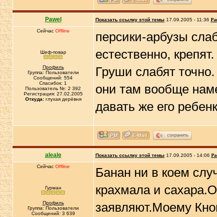
Pawel
Показать ссылку этой темы
17.09.2005 - 11:36
Ра
Сейчас
Offline
персики-арбузы слаб
естественно, крепят
Шеф-повар
Профиль
Груши слабят точно.
Группа: Пользователи
Сообщений: 554
Спасибок: 1
они там вообще наме
Пользователь №: 2 392
Регистрация: 27.02.2005
Откуда:
глухая дерёвня
давать же его ребенк
сохранить
aleale
Показать ссылку этой темы
17.09.2005 - 14:06
Ра
Сейчас
Offline
Банан ни в коем слу
крахмала и сахара.О
Гурман
Профиль
заявляют.Моему Кноп
Группа: Пользователи
Сообщений: 3 639