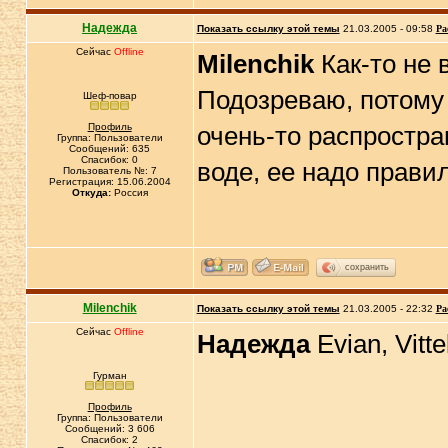
Надежда
Показать ссылку этой темы
21.03.2005 - 09:58
Ра
Сейчас
Offline
Milenchik
Как-то не 
Подозреваю, потому 
Шеф-повар
Профиль
очень-то распростра
Группа: Пользователи
Сообщений: 635
Спасибок: 0
воде, ее надо прави
Пользователь №: 7
Регистрация: 15.06.2004
Откуда:
Россия
сохранить
Milenchik
Показать ссылку этой темы
21.03.2005 - 22:32
Ра
Сейчас
Offline
Надежда
Evian, Vittel
Гурман
Профиль
Группа: Пользователи
Сообщений: 3 606
Спасибок: 2