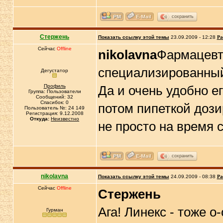
сохранить
Стержень
Показать ссылку этой темы
23.09.2009 - 12:28
Ра
Сейчас
Offline
nikolavna
Фармацевт
специализированный
Дегустатор
Профиль
Да и очень удобно е
Группа: Пользователи
Сообщений: 32
Спасибок: 0
потом пипеткой дози
Пользователь №: 24 149
Регистрация: 9.12.2008
Откуда:
Неизвестно
не просто на время 
сохранить
nikolavna
Показать ссылку этой темы
24.09.2009 - 08:38
Ра
Сейчас
Offline
Стержень
Ага! Линекс - тоже 
Гурман