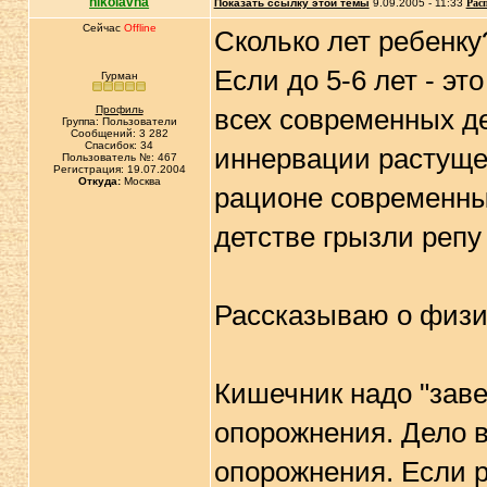
nikolavna
Показать ссылку этой темы
9.09.2005 - 11:33
Рас
Сейчас
Offline
Сколько лет ребенку
Если до 5-6 лет - э
Гурман
Профиль
всех современных де
Группа: Пользователи
Сообщений: 3 282
Спасибок: 34
иннервации растущег
Пользователь №: 467
Регистрация: 19.07.2004
Откуда:
Москва
рационе современных
детстве грызли репу
Рассказываю о физи
Кишечник надо "заве
опорожнения. Дело в
опорожнения. Если р