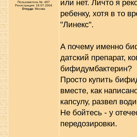
или нет. Личто я р
Пользователь №: 467
Регистрация: 19.07.2004
Откуда:
Москва
ребенку, хотя в то 
"Линекс".
А почему именно б
датский препарат, к
бифидумбактерин?
Просто купить бифид
вместе, как написано
капсулу, развел води
Не бойтесь - у отеч
передозировки.