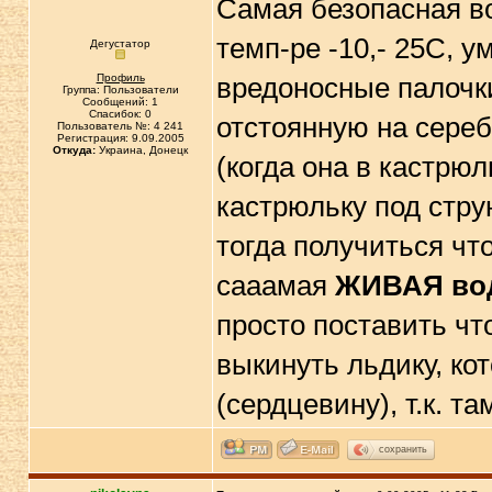
Самая безопасная во
темп-ре -10,- 25С, 
Дегустатор
Профиль
вредоносные палочки
Группа: Пользователи
Сообщений: 1
Спасибок: 0
отстоянную на сереб
Пользователь №: 4 241
Регистрация: 9.09.2005
Откуда:
Украина, Донецк
(когда она в кастрю
кастрюльку под стру
тогда получиться чт
сааамая
ЖИВАЯ во
просто поставить чт
выкинуть льдику, ко
(сердцевину), т.к. 
сохранить