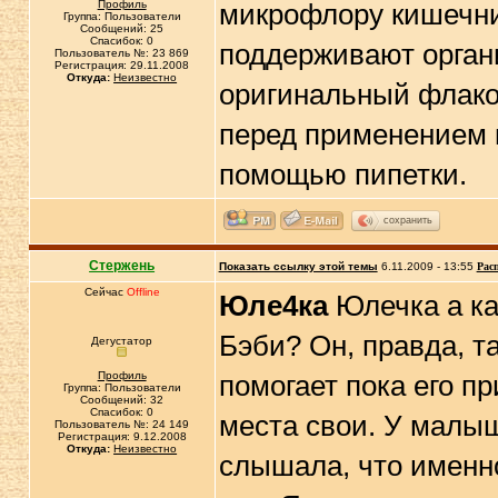
Профиль
микрофлору кишечни
Группа: Пользователи
Сообщений: 25
Спасибок: 0
поддерживают органи
Пользователь №: 23 869
Регистрация: 29.11.2008
Откуда:
Неизвестно
оригинальный флако
перед применением н
помощью пипетки.
сохранить
Стержень
Показать ссылку этой темы
6.11.2009 - 13:55
Рас
Сейчас
Offline
Юле4ка
Юлечка а к
Бэби? Он, правда, т
Дегустатор
Профиль
помогает пока его п
Группа: Пользователи
Сообщений: 32
Спасибок: 0
места свои. У малыш
Пользователь №: 24 149
Регистрация: 9.12.2008
Откуда:
Неизвестно
слышала, что именно