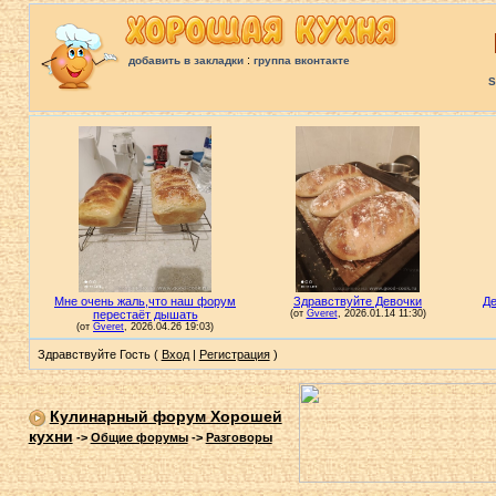
:
добавить в закладки
группа вконтакте
S
Здравствуйте Гость (
Вход
|
Регистрация
)
Кулинарный форум Хорошей
кухни
->
Общие форумы
->
Разговоры