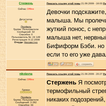
Стержень
Показать ссылку этой темы
21.09.2009 - 16:03
Ра
Сейчас
Offline
Девочки подскажите,
малыша. Мы пролечи
Дегустатор
Профиль
жуткий понос, с неп
Группа: Пользователи
Сообщений: 32
Спасибок: 0
малыша нет, нервный
Пользователь №: 24 149
Регистрация: 9.12.2008
Откуда:
Неизвестно
Бифиформ Бэби. но я
если то его уже дава
сохранить
nikolavna
Показать ссылку этой темы
21.09.2009 - 20:27
Ра
Сейчас
Offline
Стержень
Я посмотр
термофильный стреп
Гурман
Профиль
никаких подозрений,
Группа: Пользователи
Сообщений: 3 282
Спасибок: 34