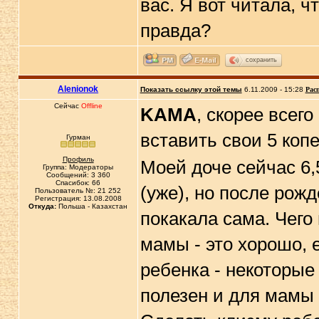
вас. Я вот читала, ч
правда?
сохранить
Alenionok
Показать ссылку этой темы
6.11.2009 - 15:28
Рас
Сейчас
Offline
KAMA
, скорее всег
вставить свои 5 коп
Гурман
Профиль
Моей доче сейчас 6,
Группа: Модераторы
Сообщений: 3 360
Спасибок: 66
(уже), но после рож
Пользователь №: 21 252
Регистрация: 13.08.2008
Откуда:
Польша - Казахстан
покакала сама. Чего
мамы - это хорошо, 
ребенка - некоторые
полезен и для мамы