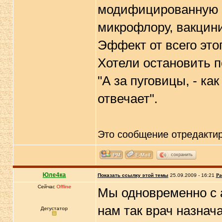
модифицированную п
микрофлору, вакцини
Эффект от всего это
Хотели остановить п
"А за пуговицы, - ка
отвечает".
Это сообщение отредакти
сохранить
Юле4ка
Показать ссылку этой темы
25.09.2009 - 16:21
Ра
Сейчас
Offline
Мы одновременно с 
нам так врач назнач
Дегустатор