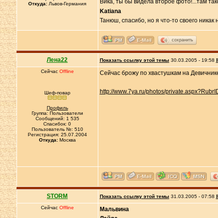
Вика, ты бы видела второе фото!...там так
Откуда:
Львов-Германия
Katiana
Танюш, спасибо, но я что-то своего никак 
сохранить
Лена22
Показать ссылку этой темы
30.03.2005 - 19:58
Сейчас
Offline
Сейчас брожу по хвастушкам на Девичнике
http://www.7ya.ru/photos/private.aspx?Rubr
Шеф-повар
Профиль
Группа: Пользователи
Сообщений: 1 535
Спасибок: 0
Пользователь №: 510
Регистрация: 25.07.2004
Откуда:
Москва
STORM
Показать ссылку этой темы
31.03.2005 - 07:58
Сейчас
Offline
Мальвина