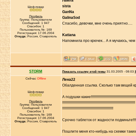
Лайла
sista
Шеф-повар
GanNa
Профиль
GalinaSod
Группа: Пользователи
Сообщений: 1 947
Спасибо, девочки, мне очень приятно.....
Спасибок: 1
Пользователь №: 169
Регистрация: 17.06.2004
Katiana
Откуда:
Россия, Ставрополь
Напомнила про крючек... А я мучаюсь, чем
STORM
Показать ссылку этой темы
31.03.2005 - 08:03
Сейчас
Offline
Лена22
Обалденная ссылка. Сколько там вещей кр
Шеф-повар
А подушки какие!!!!!!!!!!!!!!!!!!!!!!!!!!!!!!!!!!!!!!!!!!!!!!!!!!
Профиль
!!!!!!!!!!!!!!!!!!!!!!!!!!!!!!!!!!!!!!!!!!!!!!!!!!!!!!!!!!!!!!!!!!!!!!!!!!!!!!!!
Группа: Пользователи
Сообщений: 1 947
!!!!!!!!!!!!!!!!!!!!!!!!!!!!!!!!!!!!!!!!!!!!!!!!!!!!!!!!
Спасибок: 1
Пользователь №: 169
Регистрация: 17.06.2004
Срочно таблеток от жадности подкиньте!!!
Откуда:
Россия, Ставрополь
Пошлите меня кто-нибудь на схемки таких 