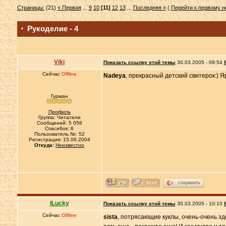
Страницы:
(21)
« Первая
...
9
10
[11]
12
13
...
Последняя »
(
Перейти к первому 
Рукоделие - 4
Viki
Показать ссылку этой темы
30.03.2005 - 09:54
Сейчас
Offline
Nadeya
, прекрасный детский свитерок:) Я
Гурман
Профиль
Группа: Читатели
Сообщений: 5 056
Спасибок: 6
Пользователь №: 52
Регистрация: 15.06.2004
Откуда:
Неизвестно
сохранить
ILucky
Показать ссылку этой темы
30.03.2005 - 10:10
Сейчас
Offline
sista
, потрясающие куклы, очень-очень зд