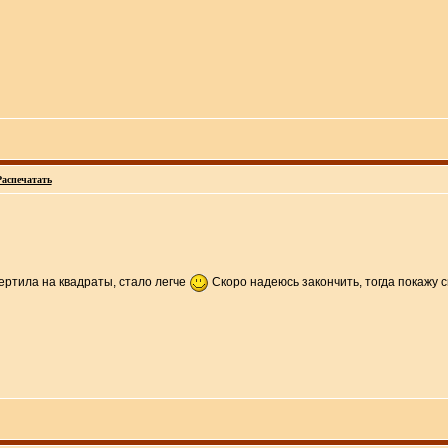
Распечатать
ертила на квадраты, стало легче
Скоро надеюсь закончить, тогда покажу 