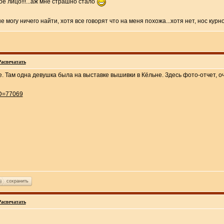
ое лицо!!!...аж мне страшно стало
не могу ничего найти, хотя все говорят что на меня похожа...хотя нет, нос кур
Распечатать
. Там одна девушка была на выставке вышивки в Кёльне. Здесь фото-отчет, оч
ID=77069
сохранить
Распечатать