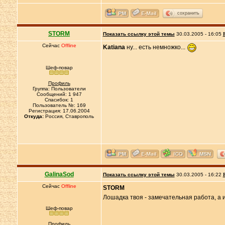
сохранить
STORM
Показать ссылку этой темы
30.03.2005 - 16:05
Сейчас
Offline
Katiana
ну... есть немножко...
Шеф-повар
Профиль
Группа: Пользователи
Сообщений: 1 947
Спасибок: 1
Пользователь №: 169
Регистрация: 17.06.2004
Откуда:
Россия, Ставрополь
GalinaSod
Показать ссылку этой темы
30.03.2005 - 16:22
Сейчас
Offline
STORM
Лошадка твоя - замечательная работа, а 
Шеф-повар
Профиль