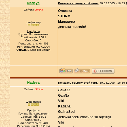
Nadeya
Показать ссылку этой темы
30.03.2005 - 16:33
Сейчас
Offline
Олюшка
STORM
Мальвина
Шеф-повар
девочки спасибо!
Профиль
Группа: Пользователи
Сообщений: 1 591
Спасибок: 0
Пользователь №: 401
Регистрация: 9.07.2004
Откуда:
Львов-Германия
сохранить
Nadeya
Показать ссылку этой темы
30.03.2005 - 16:36
Сейчас
Offline
Лена22
GanNa
Viki
Шеф-повар
Katiana
Профиль
GalinaSod
Группа: Пользователи
Сообщений: 1 591
девочки всем спасибо за оценку!...
Спасибок: 0
Viki
Пользователь №: 401
Регистрация: 9.07.2004