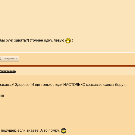
 бы руки занять?! (точнее одну, левую
)
сохранить
Распечатать
асивых! Здорово! И где только люди НАСТОЛЬКО красивые схемы берут...
!!!!
!
подушек, если знаете. А то помру.