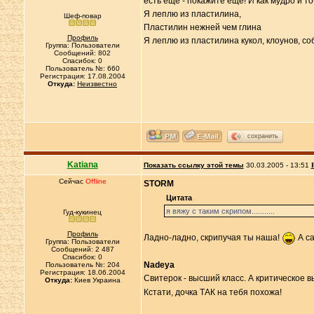
есть еще - покажите еще! И как мудро и т
Я леплю из пластилина,
Шеф-повар
Пластилин нежней чем глина
Профиль
Я леплю из пластилина кукол, клоунов, соб
Группа: Пользователи
Сообщений: 802
Спасибок: 0
Пользователь №: 660
Регистрация: 17.08.2004
Откуда:
Неизвестно
сохранить
Katiana
Показать ссылку этой темы
30.03.2005 - 13:51
Сейчас
Offline
STORM
Цитата
я вяжу с таким скрипом...........
Гуд-кукинец
Профиль
Ладно-ладно, скрипучая ты наша!
А са
Группа: Пользователи
Сообщений: 2 487
Спасибок: 0
Nadeya
Пользователь №: 204
Регистрация: 18.06.2004
Свитерок - высший класс. А критическое
Откуда:
Киев Украина
Кстати, дочка ТАК на тебя похожа!