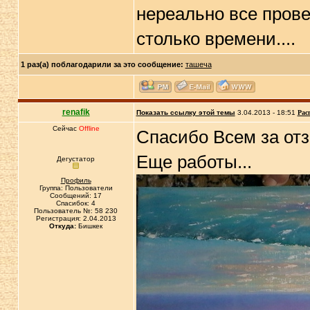
нереально все прове
столько времени....
1 раз(а) поблагодарили за это сообщение:
ташеча
renafik
Показать ссылку этой темы
3.04.2013 - 18:51
Рас
Сейчас
Offline
Спасибо Всем за от
Еще работы...
Дегустатор
Профиль
Группа: Пользователи
Сообщений: 17
Спасибок: 4
Пользователь №: 58 230
Регистрация: 2.04.2013
Откуда:
Бишкек