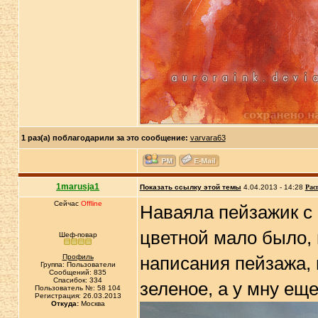
1 раз(а) поблагодарили за это сообщение:
varvara63
1marusja1
Показать ссылку этой темы
4.04.2013 - 14:28
Рас
Сейчас
Offline
Наваяла пейзажик с 
цветной мало было, 
Шеф-повар
Профиль
написания пейзажа, г
Группа: Пользователи
Сообщений: 835
Спасибок: 334
зеленое, а у мну еще
Пользователь №: 58 104
Регистрация: 26.03.2013
Откуда:
Москва