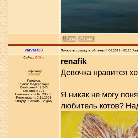
varvara63
Показать ссылку этой темы
4.04.2013 - 02:15
Рас
Сейчас
Offline
renafik
Девочка нравится хот
Шеф-повар
Профиль
Группа: Модераторы
Сообщений: 1 245
Спасибок: 391
Я никак не могу понят
Пользователь №: 23 208
Регистрация: 2.11.2008
Откуда:
Canada, Calgary
любитель котов? Надя