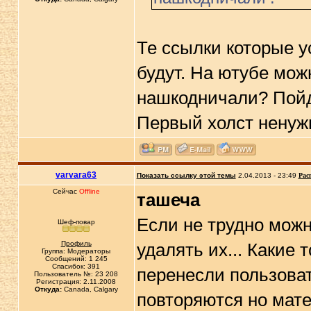
Те ссылки которые у
будут. На ютубе можн
нашкодничали? Пойду
Первый холст ненуж
varvara63
Показать ссылку этой темы
2.04.2013 - 23:49
Рас
Сейчас
Offline
ташеча
Если не трудно можн
Шеф-повар
Профиль
удалять их... Какие 
Группа: Модераторы
Сообщений: 1 245
Спасибок: 391
перенесли пользоват
Пользователь №: 23 208
Регистрация: 2.11.2008
Откуда:
Canada, Calgary
повторяются но мате