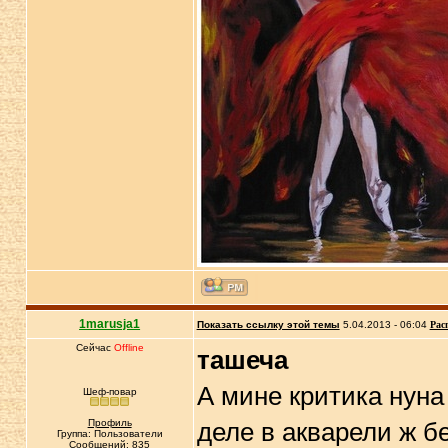
1marusja1
Показать ссылку этой темы
5.04.2013 - 06:04
Рас
Сейчас
Offline
ташеча
А мине критика нун
Шеф-повар
Профиль
деле в акварели ж бе
Группа: Пользователи
Сообщений: 835