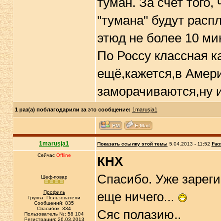
туман. За счет того,
"тумана" будут расп
этюд не более 10 мин
По Россу классная ка
ещё,кажется,в Амери
заморачиваются,ну 
1 раз(а) поблагодарили за это сообщение:
1marusja1
1marusja1
Показать ссылку этой темы
5.04.2013 - 11:52
Рас
Сейчас
Offline
КНХ
Спасибо. Уже зареги
Шеф-повар
Профиль
еще ничего...
Группа: Пользователи
Сообщений: 835
Спасибок: 334
Сяс полазию..
Пользователь №: 58 104
Регистрация: 26.03.2013