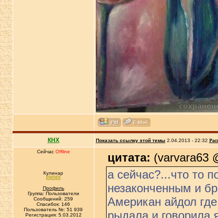
КНХ
Показать ссылку этой темы
2.04.2013 - 22:32
Рас
Сейчас
Offline
цитата:
(varvara63 @
а сейчас?...что то п
Кулинар
незаконченным и бр
Профиль
Группа: Пользователи
Американ айдол где
Сообщений: 259
Спасибок: 146
Пользователь №: 51 939
рыдала и говорила я
Регистрация: 5.03.2012