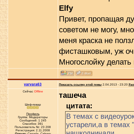
Elfy
Привет, пропащая ду
советом не могу, мно
меня краска не полз
фисташковым, уж оч
Многослойку делать 
varvara63
Показать ссылку этой темы
2.04.2013 - 23:20
Рас
Сейчас
Offline
ташеча
цитата:
Шеф-повар
Профиль
В темах с видеоуро
Группа: Модераторы
Сообщений: 1 245
устарели,а в темах
Спасибок: 391
Пользователь №: 23 208
Регистрация: 2.11.2008
нашкодничали .
Откуда:
Canada, Calgary