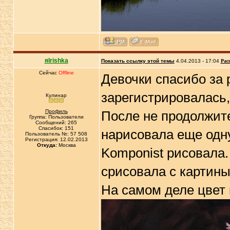
яIrishka
Показать ссылку этой темы
4.04.2013 - 17:04
Рас
Сейчас
Offline
Девочки спасибо за 
зарегистрировалась,
Кулинар
Профиль
После не продолжит
Группа: Пользователи
Сообщений: 265
Спасибок: 151
нарисовала еще одн
Пользователь №: 57 508
Регистрация: 12.02.2013
Откуда:
Москва
Komponist рисовала. 
срисовала с картин
На самом деле цвет 