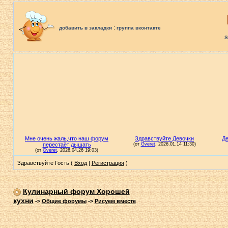
:
добавить в закладки
группа вконтакте
S
Здравствуйте Гость (
Вход
|
Регистрация
)
Кулинарный форум Хорошей
кухни
->
Общие форумы
->
Рисуем вместе