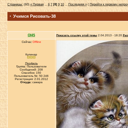
Страницы:
(60)
« Первая
...
6
7
[8]
9
10
...
Последняя »
(
Перейти к первому непр
Учимся Рисовать-38
Ol45
Показать ссылку этой темы
2.04.2013 - 18:20
Рас
Сейчас
Offline
Кулинар
Профиль
Группа: Пользователи
Сообщений: 208
Спасибок: 150
Пользователь №: 50 246
Регистрация: 2.01.2012
Откуда:
самара