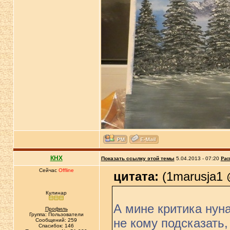
КНХ
Показать ссылку этой темы
5.04.2013 - 07:20
Рас
Сейчас
Offline
цитата:
(1marusja1 @
Кулинар
А мине критика нун
Профиль
Группа: Пользователи
не кому подсказать,
Сообщений: 259
Спасибок: 146