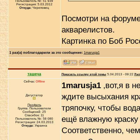
Пользователь №: 51 939
Регистрация: 5.03.2012
Откуда:
Череповец
Посмотри на форум
акварелистов.
Картинка по Боб Рос
1 раз(а) поблагодарили за это сообщение:
1marusja1
ташеча
Показать ссылку этой темы
5.04.2013 - 09:22
Рас
Сейчас
Offline
1marusja1
,вот,я в н
ждите высыхания кра
Дегустатор
Профиль
тряпочку, чтобы вод
Группа: Пользователи
Сообщений: 25
Спасибок: 11
ещё влажную краску 
Пользователь №: 58 080
Регистрация: 24.03.2013
Откуда:
Украина
Соответственно, чем