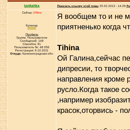
tanitahka
Показать ссылку этой темы
25.02.2013 - 14:29
Ра
Сейчас
Offline
Я вообщем то и не м
приятненько когда ч
Кулинар
Профиль
Группа: Пользователи
Сообщений: 149
Спасибок: 91
Tihina
Пользователь №: 48 056
Регистрация: 6.10.2011
Откуда:
Калининградская обл.
Ой Галина,сейчас пе
дипресии, то творче
направления кроме 
русло.Когда такое с
,например изобрази
красок,оторвись - по