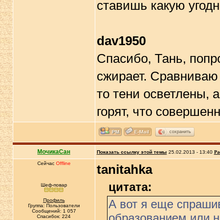
ставишь какую угодн
dav1950
Спасибо, Тань, попр
сжирает. Сравниваю 
то тени осветлены, а
горят, что совершенн
сохранить
МочикаСан
Показать ссылку этой темы
25.02.2013 - 13:40
Ра
Сейчас
Offline
tanitahka
цитата:
Шеф-повар
Профиль
А вот я еще спраши
Группа: Пользователи
Сообщений: 1 057
образованием или н
Спасибок: 224