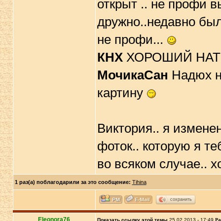
открыт .. не профи 
дружно..недавно был
не профи...
КНХ
ХОРОШИЙ НАТЮР
МочикаСан
Надюх не
картину
Виктория.. я измене
фоток.. которую я те
во всяком случае.. 
1 раз(а) поблагодарили за это сообщение:
Tihina
сохранить
Eleonora76
Показать ссылку этой темы
25.02.2013 - 17:49
Ра