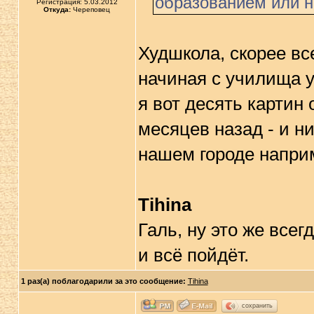
образованием или н
Регистрация: 5.03.2012
Откуда:
Череповец
Худшкола, скорее вс
начиная с училища 
я вот десять картин 
месяцев назад - и н
нашем городе наприм
Tihina
Галь, ну это же всег
и всё пойдёт.
1 раз(а) поблагодарили за это сообщение:
Tihina
сохранить