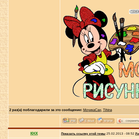
2 раз(а) поблагодарили за это сообщение:
МочикаСан
,
Tihina
сохранит
КНХ
Показать ссылку этой темы
25.02.2013 - 08:52
Ра