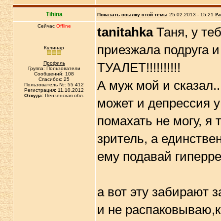
Tihina
Показать ссылку этой темы
25.02.2013 - 15:21
Ра
Сейчас
Offline
tanitahka
Таня, у теб
приезжала подруга и
Кулинар
Профиль
ТУАЛЕТ!!!!!!!!!!
Группа: Пользователи
Сообщений: 108
Спасибок: 25
А муж мой и сказал..
Пользователь №: 55 412
Регистрация: 11.10.2012
Откуда:
Пензенская обл.
может и депрессия у 
помахать не могу, я 
зритель, а единстве
ему подавай гиперре
а вот эту забирают з
и не распаковываю,к