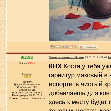
сохранить
dav1950
Показать ссылку этой темы
25.02.2013 - 09:03
Ра
Сейчас
Offline
КНХ
Костя,у тебя уж
гарнитур маковый в 
Кулинар
Профиль
испортить чистый кр
Группа: Пользователи
Сообщений: 303
Спасибок: 115
добавляешь для кон
Пользователь №: 49 741
Регистрация: 10.12.2011
Откуда:
Россия, г. Тимашевск
здесь к месту будет
теневых местах. кра