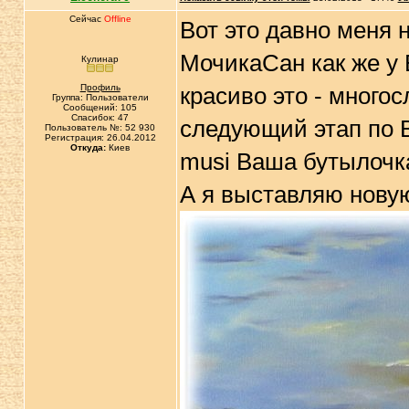
Сейчас
Offline
Вот это давно меня н
МочикаСан как же у
Кулинар
Профиль
красиво это - многос
Группа: Пользователи
Сообщений: 105
Спасибок: 47
следующий этап по В
Пользователь №: 52 930
Регистрация: 26.04.2012
Откуда:
Киев
musi Ваша бутылочка
А я выставляю новую