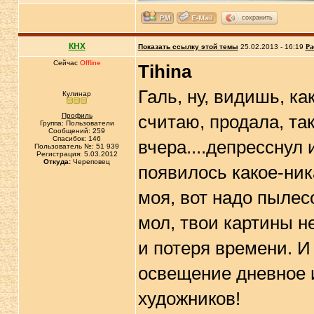
сохранить
КНХ
Показать ссылку этой темы
25.02.2013 - 16:19
Ра
Сейчас
Offline
Tihina
Галь, ну, видишь, ка
Кулинар
Профиль
считаю, продала, та
Группа: Пользователи
Сообщений: 259
Спасибок: 146
вчера....депресснул 
Пользователь №: 51 939
Регистрация: 5.03.2012
Откуда:
Череповец
появилось какое-ник
моя, вот надо пылесо
мол, твои картины н
и потеря времени. И
освещение дневное и 
художников!