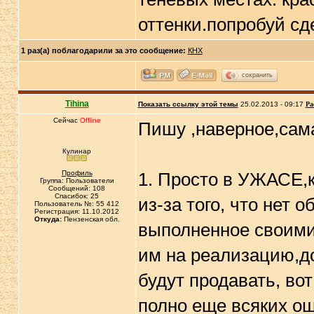
оттенки.попробуй сд
1 раз(а) поблагодарили за это сообщение:
КНХ
сохранить
Tihina
Показать ссылку этой темы
25.02.2013 - 09:17
Ра
Сейчас
Offline
Пишу ,наверное,сам
Кулинар
Профиль
1. Просто в УЖАСЕ,к
Группа: Пользователи
Сообщений: 108
Спасибок: 25
из-за того, что нет 
Пользователь №: 55 412
Регистрация: 11.10.2012
Откуда:
Пензенская обл.
выполненное своими
им на реализацию,до
будут продавать, во
полно еще всяких ош