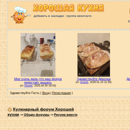
:
добавить в закладки
группа вконтакте
S
Здравствуйте Гость (
Вход
|
Регистрация
)
Кулинарный форум Хорошей
кухни
->
Общие форумы
->
Рисуем вместе