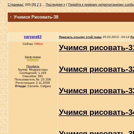
Страницы:
(60)
[1]
2
3
...
Последняя »
(
Перейти к первому непрочитанному сооб
Учимся Рисовать-38
varvara63
Показать ссылку этой темы
25.02.2013 - 04:14
Ра
Сейчас
Offline
Учимся рисовать-3
Шеф-повар
Профиль
Учимся рисовать-3
Группа: Модераторы
Сообщений: 1 245
Спасибок: 391
Пользователь №: 23 208
Регистрация: 2.11.2008
Откуда:
Canada, Calgary
Учимся рисовать-3
Учимся рисовать-3
Учимся рисовать-3