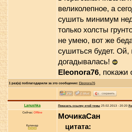
великолепное, а сего
сушить минимум неде
только холсты грунто
не умею, вот же бед
сушиться будет. Ой, 
догадывалась!
Eleonora76
, покажи
1 раз(а) поблагодарили за это сообщение:
Eleonora76
сохранить
Lanushka
Показать ссылку этой темы
25.02.2013 - 20:20
Ра
Сейчас
Offline
МочикаСан
цитата:
Кулинар