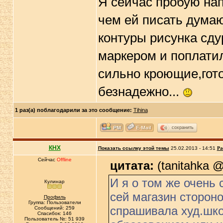
Я сейчас пробую нап
чем ей писать думаю
контуры рисунка сду
маркером и поплатил
сильно кроющие,гот
безнадежно...
1 раз(а) поблагодарили за это сообщение:
Tihina
сохранить
КНХ
Показать ссылку этой темы
25.02.2013 - 14:51
Ра
Сейчас
Offline
цитата:
(tanitahka @
И я о том же очень
Кулинар
сей магазин стороно
Профиль
Группа: Пользователи
спрашивала худ.шк
Сообщений: 259
Спасибок: 146
Пользователь №: 51 939