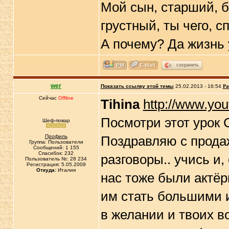
Мой сын, старший, бы
грустный, ты чего, с
А почему? Да жизнь 
сохранить
wer
Показать ссылку этой темы
25.02.2013 - 16:54
Ра
Сейчас
Offline
Tihina
http://www.yo
Посмотри этот урок 
Шеф-повар
Профиль
Поздравляю с прода
Группа: Пользователи
Сообщений: 1 155
Спасибок: 232
разговоры.. учись и,
Пользователь №: 28 234
Регистрация: 5.05.2009
Откуда:
Италия
нас тоже были актёр
им стать большими и
в желании и твоих в