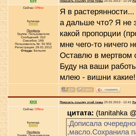
Elfy
Показать ссылку этой темы
25.02.2013 - 12:29
Ра
Сейчас
Offline
Я в растерянности...
а дальше что? Я не 
Кулинар
Профиль
какой пропорции (п
Группа: Пользователи
Сообщений: 310
Спасибок: 169
мне чего-то ничего н
Пользователь №: 50 952
Регистрация: 29.01.2012
Откуда:
Бельгия
Оставлю в мертвом 
Буду на ваши работы
млею - вишни какие!
сохранить
КНХ
Показать ссылку этой темы
25.02.2013 - 12:41
Ра
Сейчас
Offline
цитата:
(tanitahka @
.Дописала очередно
Кулинар
,масло.Сохранила п
Профиль
Группа: Пользователи