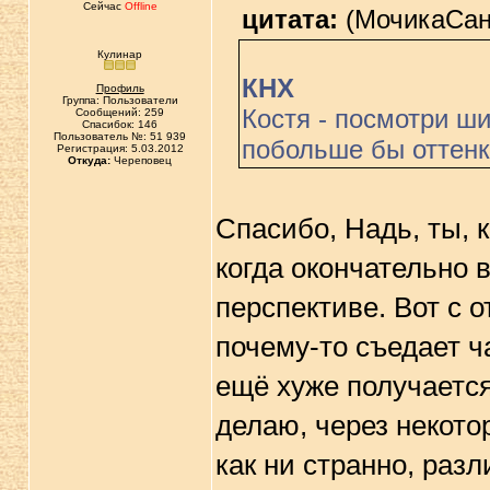
Сейчас
Offline
цитата:
(МочикаСан 
Кулинар
КНХ
Профиль
Группа: Пользователи
Костя - посмотри ши
Сообщений: 259
Спасибок: 146
Пользователь №: 51 939
побольше бы оттенко
Регистрация: 5.03.2012
Откуда:
Череповец
Спасибо, Надь, ты, к
когда окончательно 
перспективе. Вот с 
почему-то съедает ч
ещё хуже получается
делаю, через некотор
как ни странно, раз