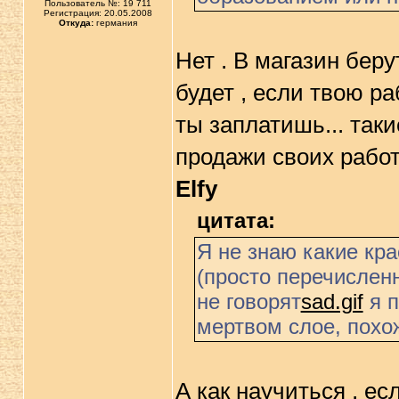
Пользователь №: 19 711
Регистрация: 20.05.2008
Откуда:
германия
Нет . В магазин беру
будет , если твою ра
ты заплатишь... таки
продажи своих работ -
Elfy
цитата:
Я не знаю какие кра
(просто перечислен
не говорят
sad.gif
я п
мертвом слое, похо
А как научиться , ес