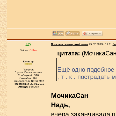
сохранить
Elfy
Показать ссылку этой темы
25.02.2013 - 19:11
Ра
Сейчас
Offline
цитата:
(МочикаСан 
Кулинар
Ещё одно подобное 
Профиль
Группа: Пользователи
, т . к . пострадать
Сообщений: 310
Спасибок: 169
Пользователь №: 50 952
Регистрация: 29.01.2012
Откуда:
Бельгия
МочикаСан
Надь,
вчера заканчивала 