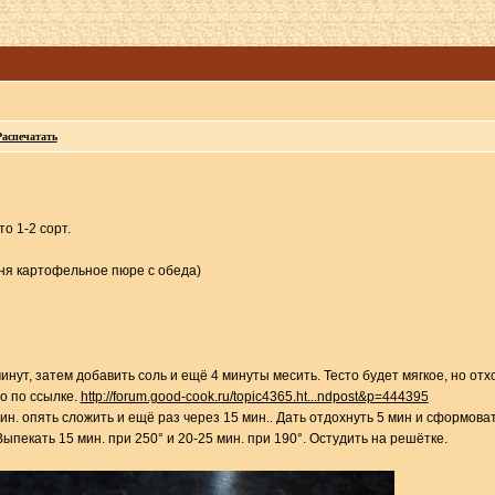
Распечатать
то 1-2 сорт.
еня картофельное пюре с обеда)
инут, затем добавить соль и ещё 4 минуты месить. Тесто будет мягкое, но отх
о по ссылке.
http://forum.good-cook.ru/topic4365.ht...ndpost&p=444395
ин. опять сложить и ещё раз через 15 мин.. Дать отдохнуть 5 мин и сформоват
ыпекать 15 мин. при 250° и 20-25 мин. при 190°. Остудить на решётке.