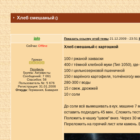
Хлеб смешаный
()
jalo
Показать ссылку этой темы
21.12.2009 - 23:51
Сейчас
Offline
Хлеб смешаный с картошкой
100 г ржаной закваски
Гурман
400 г тёмной хлебной муки (Тип 1050), где-
Профиль
100 г цельнозерновой пшеничной
Группа: Активисты
Сообщений: 7 061
150 г варёного картофеля, толчёного(у м
Спасибок: 58
280-300 г воды
Пользователь №: 5 676
Регистрация: 31.01.2006
15 г свеж. дрожжей
Откуда:
Германия, Бавария
10 г соли
До соли всё вымешивать в кух. машине 7 м
оставить подходить 45 мин.. Сложить тест
Положить в чашку "швом" вниз. Через 30 м
Переложить на горячий лист или камень. В