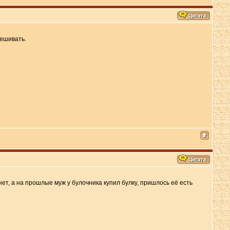
мешивать.
ет, а на прошлые муж у булочника купил булку, пришлось её есть