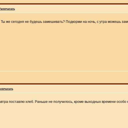
Распечатать
 Ты же сегодня не будешь замешивать? Подкорми на ночь, с утра можешь за
спечатать
завтра поставлю хлеб. Раньше не получилось, кроме выходных времени особо н