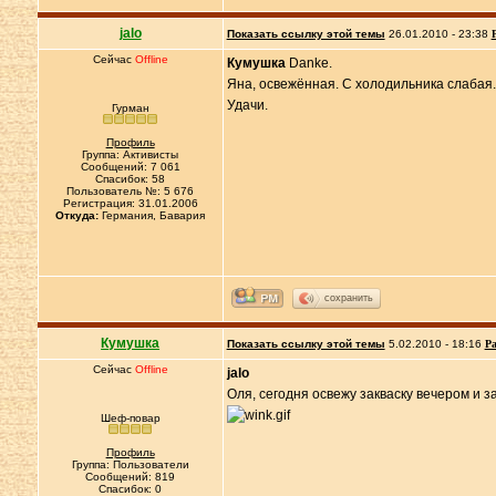
jalo
Показать ссылку этой темы
26.01.2010 - 23:38
Сейчас
Offline
Кумушка
Danke.
Яна, освежённая. С холодильника слабая.
Удачи.
Гурман
Профиль
Группа: Активисты
Сообщений: 7 061
Спасибок: 58
Пользователь №: 5 676
Регистрация: 31.01.2006
Откуда:
Германия, Бавария
сохранить
Кумушка
Показать ссылку этой темы
5.02.2010 - 18:16
Ра
Сейчас
Offline
jalo
Оля, сегодня освежу закваску вечером и 
Шеф-повар
Профиль
Группа: Пользователи
Сообщений: 819
Спасибок: 0