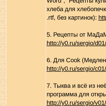
Word", "Рецепты кул
хлеба для хлебопечк
.rtf, без картинок):
htt
5. Рецепты от МаДаМ
http://y0.ru/sergio/d01
6. Для Cook (Медлен
http://y0.ru/sergio/c01
7. Тыква и всё из н
программа для откры
http://y0.ru/sergio/v01