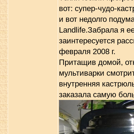
вот: супер-чудо-кас
и вот недолго подума
Lаndlifе.Забрала я е
заинтересуется расск
февраля 2008 г.
Притащив домой, отк
мультиварки смотритс
внутренняя кастрюль
заказала самую боль