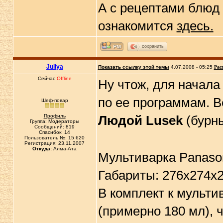
А с рецептами блюд
ознакомится
здесь.
сохранить
Juliya
Показать ссылку этой темы
4.07.2008 - 05:25
Рас
Сейчас
Offline
Ну чтож, для начал
по ее программам. В
Шеф-повар
Профиль
Людой Lusek
(бурн
Группа: Модераторы
Сообщений: 819
Спасибок: 14
Пользователь №: 15 620
Регистрация: 23.11.2007
Откуда:
Алма-Ата
Мультиварка Panaso
Габариты: 276х274х26
В комплект к мульти
(примерно 180 мл), ч