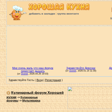
:
добавить в закладки
группа вконтакте
S
Здравствуйте Гость (
Вход
|
Регистрация
)
Кулинарный форум Хорошей
кухни
->
Кулинарные
форумы
->
Мультиварка