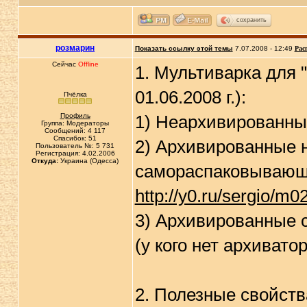
сохранить
розмарин
Показать ссылку этой темы
7.07.2008 - 12:49
Рас
Сейчас
Offline
1. Мультиварка для 
01.06.2008 г.):
Пчёлка
Профиль
1) Неархивированн
Группа: Модераторы
Сообщений: 4 117
Спасибок: 51
2) Архивированные 
Пользователь №: 5 731
Регистрация: 4.02.2006
Откуда:
Украина (Одесса)
самораспаковывающий
http://y0.ru/sergio/m02
3) Архивированные 
(у кого нет архивато
2. Полезные свойств