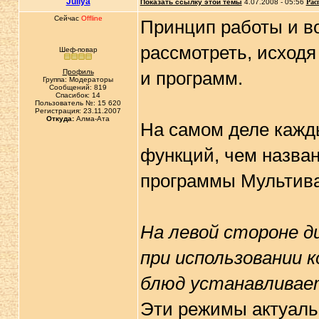
Juliya
Показать ссылку этой темы
4.07.2008 - 05:56
Рас
Сейчас
Offline
Принцип работы и в
рассмотреть, исход
Шеф-повар
Профиль
и программ.
Группа: Модераторы
Сообщений: 819
Спасибок: 14
Пользователь №: 15 620
Регистрация: 23.11.2007
Откуда:
Алма-Ата
На самом деле кажд
функций, чем назва
программы Мультива
На левой стороне д
при использовании 
блюд устанавливае
Эти режимы актуальн