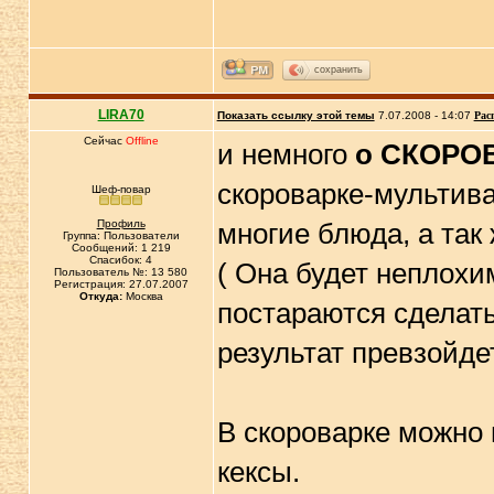
сохранить
LIRA70
Показать ссылку этой темы
7.07.2008 - 14:07
Рас
Сейчас
Offline
и немного
о СКОРО
скороварке-мультива
Шеф-повар
Профиль
многие блюда, а так 
Группа: Пользователи
Сообщений: 1 219
Спасибок: 4
( Она будет неплохи
Пользователь №: 13 580
Регистрация: 27.07.2007
Откуда:
Москва
постараются сделать
результат превзойде
В скороварке можно 
кексы.