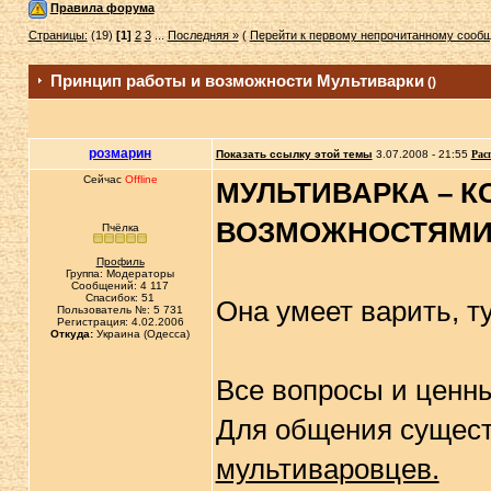
Правила форума
Страницы:
(19)
[1]
2
3
...
Последняя »
(
Перейти к первому непрочитанному сооб
Принцип работы и возможности Мультиварки
()
розмарин
Показать ссылку этой темы
3.07.2008 - 21:55
Рас
Сейчас
Offline
МУЛЬТИВАРКА – 
ВОЗМОЖНОСТЯМИ
Пчёлка
Профиль
Группа: Модераторы
Сообщений: 4 117
Спасибок: 51
Она умеет варить, ту
Пользователь №: 5 731
Регистрация: 4.02.2006
Откуда:
Украина (Одесса)
Все вопросы и ценны
Для общения сущест
мультиваровцев.