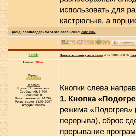
использовать для ра
кастрюльке, а порци
1 раз(а) поблагодарили за это сообщение:
catia1987
сохранить
lusek
Показать ссылку этой темы
4.07.2008 - 08:39
Рас
Сейчас
Offline
Гурман
Профиль
Кнопки слева направ
Группа: Пользователи
Сообщений: 3 700
Спасибок: 8
1.
Кнопка «Подогр
Пользователь №: 14 292
Регистрация: 13.09.2007
Откуда:
Москва
режима «Подогрев» (
перерыва), сброс сд
прерывание програм