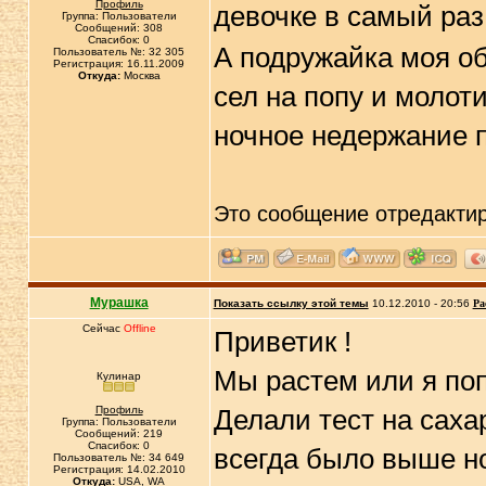
Профиль
девочке в самый раз
Группа: Пользователи
Сообщений: 308
Спасибок: 0
А подружайка моя об
Пользователь №: 32 305
Регистрация: 16.11.2009
Откуда:
Москва
сел на попу и молот
ночное недержание 
Это сообщение отредакти
Мурашка
Показать ссылку этой темы
10.12.2010 - 20:56
Ра
Сейчас
Offline
Приветик !
Мы растем или я по
Кулинар
Профиль
Делали тест на саха
Группа: Пользователи
Сообщений: 219
Спасибок: 0
всегда было выше но
Пользователь №: 34 649
Регистрация: 14.02.2010
Откуда:
USA, WA