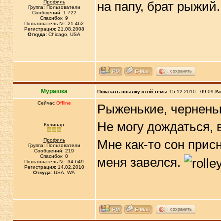
Профиль
на папу, брат рыжий
Группа: Пользователи
Сообщений: 1 722
Спасибок: 9
Пользователь №: 21 462
Регистрация: 21.08.2008
Откуда:
Chicago, USA
сохранить
Мурашка
Показать ссылку этой темы
15.12.2010 - 09:09
Ра
Сейчас
Offline
Рыженькие, черненьк
Не могу дождаться, в
Кулинар
Профиль
Мне как-то сон прис
Группа: Пользователи
Сообщений: 219
Спасибок: 0
меня завелся.
Пользователь №: 34 649
Регистрация: 14.02.2010
Откуда:
USA, WA
сохранить