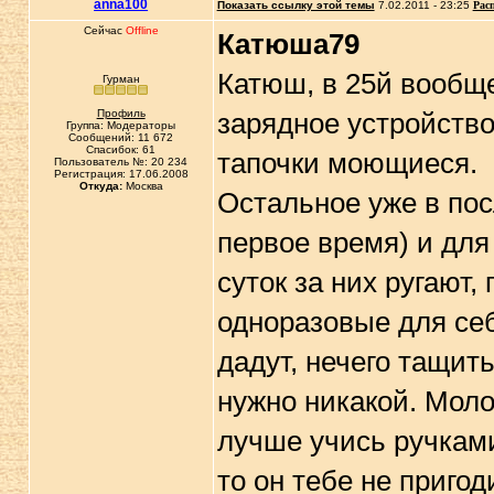
anna100
Показать ссылку этой темы
7.02.2011 - 23:25
Рас
Сейчас
Offline
Катюша79
Катюш, в 25й вообще
Гурман
Профиль
зарядное устройство
Группа: Модераторы
Сообщений: 11 672
Спасибок: 61
тапочки моющиеся.
Пользователь №: 20 234
Регистрация: 17.06.2008
Откуда:
Москва
Остальное уже в пос
первое время) и для
суток за них ругают
одноразовые для себ
дадут, нечего тащи
нужно никакой. Моло
лучше учись ручкам
то он тебе не приго