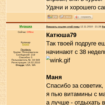
Удачи и хорошего са
сохранить
Мурашка
Показать ссылку этой темы
12.11.2010 - 21:28
Ра
Сейчас
Offline
Катюша79
Так твоей подруге е
Кулинар
Профиль
начинают с 38 недел
Группа: Пользователи
Сообщений: 219
Спасибок: 0
Пользователь №: 34 649
Регистрация: 14.02.2010
Откуда:
USA, WA
Маня
Спасибо за советик,
я пью витамины с ма
а лучше - отдыхать 