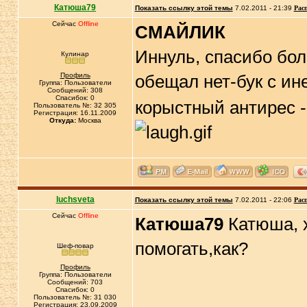
Катюша79
Показать ссылку этой темы
7.02.2011 - 21:39
Рас
Сейчас
Offline
СМАЙЛИК
Иннуль, спасибо бо
Кулинар
Профиль
обещал нет-бук с ин
Группа: Пользователи
Сообщений: 308
Спасибок: 0
корыстный антирес -
Пользователь №: 32 305
Регистрация: 16.11.2009
Откуда:
Москва
luchsveta
Показать ссылку этой темы
7.02.2011 - 22:06
Рас
Сейчас
Offline
Катюша79
Катюша, х
помогать,как?
Шеф-повар
Профиль
Группа: Пользователи
Сообщений: 703
Спасибок: 0
Пользователь №: 31 030
Регистрация: 23.09.2009