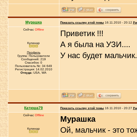
сохранить
Мурашка
Показать ссылку этой темы
16.11.2010 - 20:12
Ра
Сейчас
Offline
Приветик !!!
А я была на УЗИ....
Кулинар
Профиль
У нас будет мальчик.
Группа: Пользователи
Сообщений: 219
Спасибок: 0
Пользователь №: 34 649
Регистрация: 14.02.2010
Откуда:
USA, WA
сохранить
Катюша79
Показать ссылку этой темы
16.11.2010 - 20:27
Ра
Сейчас
Offline
Мурашка
Ой, мальчик - это т
Кулинар