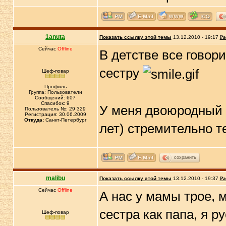
1anuta
Показать ссылку этой темы
13.12.2010 - 19:17
Ра
Сейчас
Offline
В детстве все говор
сестру
Шеф-повар
Профиль
Группа: Пользователи
Сообщений: 607
Спасибок: 9
У меня двоюродный б
Пользователь №: 29 329
Регистрация: 30.06.2009
Откуда:
Санкт-Петербург
лет) стремительно т
сохранить
malibu
Показать ссылку этой темы
13.12.2010 - 19:37
Ра
Сейчас
Offline
А нас у мамы трое, 
сестра как папа, я 
Шеф-повар