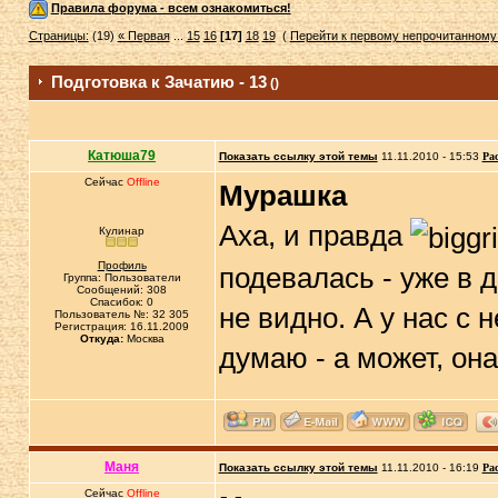
Правила форума - всем ознакомиться!
Страницы:
(19)
« Первая
...
15
16
[17]
18
19
(
Перейти к первому непрочитанном
Подготовка к Зачатию - 13
()
Катюша79
Показать ссылку этой темы
11.11.2010 - 15:53
Ра
Сейчас
Offline
Мурашка
Аха, и правда
Кулинар
Профиль
подевалась - уже в д
Группа: Пользователи
Сообщений: 308
Спасибок: 0
не видно. А у нас с 
Пользователь №: 32 305
Регистрация: 16.11.2009
Откуда:
Москва
думаю - а может, он
Маня
Показать ссылку этой темы
11.11.2010 - 16:19
Ра
Сейчас
Offline