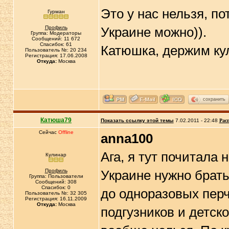
Это у нас нельзя, по
Гурман
Профиль
Украине можно)).
Группа: Модераторы
Сообщений: 11 672
Спасибок: 61
Катюшка, держим кул
Пользователь №: 20 234
Регистрация: 17.06.2008
Откуда:
Москва
сохранить
Катюша79
Показать ссылку этой темы
7.02.2011 - 22:48
Рас
Сейчас
Offline
anna100
Ага, я тут почитала 
Кулинар
Профиль
Украине нужно брать
Группа: Пользователи
Сообщений: 308
Спасибок: 0
до одноразовых перча
Пользователь №: 32 305
Регистрация: 16.11.2009
Откуда:
Москва
подгузников и детско