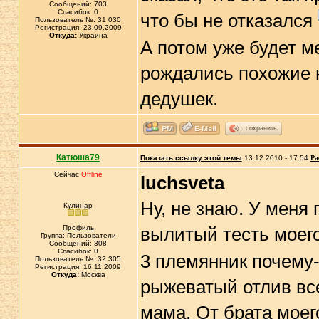
Сообщений: 703
Спасибок: 0
что бы не отказался
Пользователь №: 31 030
Регистрация: 23.09.2009
Откуда:
Украина
А потом уже будет ме
рождались похожие н
дедушек.
сохранить
Катюша79
Показать ссылку этой темы
13.12.2010 - 17:54
Ра
Сейчас
Offline
luchsveta
Ну, не знаю. У меня
Кулинар
Профиль
вылитый тесть моего
Группа: Пользователи
Сообщений: 308
Спасибок: 0
3 племянник почему-
Пользователь №: 32 305
Регистрация: 16.11.2009
Откуда:
Москва
рыжеватый отлив все
мама. От брата моег