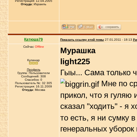
Регистрация: 12.04.2005
Откуда:
Израиль
сохранить
Катюша79
Показать ссылку этой темы
27.01.2011 - 18:13
Ра
Сейчас
Offline
Мурашка
light225
Кулинар
Профиль
Гыы... Сама только ч
Группа: Пользователи
Сообщений: 308
Спасибок: 0
Мне по ср
Пользователь №: 32 305
Регистрация: 16.11.2009
Откуда:
Москва
прикол, что я гуляю 
сказал "ходить" - я 
то есть, я ни сумку 
генеральных уборок 