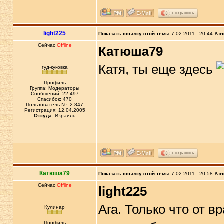
сохранить
light225
Показать ссылку этой темы
7.02.2011 - 20:44
Рас
Сейчас
Offline
Катюша79
Катя, ты еще здесь
гуд-куковка
Профиль
Группа: Модераторы
Сообщений: 22 497
Спасибок: 470
Пользователь №: 2 847
Регистрация: 12.04.2005
Откуда:
Израиль
сохранить
Катюша79
Показать ссылку этой темы
7.02.2011 - 20:58
Рас
Сейчас
Offline
light225
Ага. Только что от в
Кулинар
Профиль