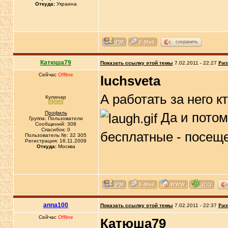
Откуда:
Украина
сохранить
Катюша79
Показать ссылку этой темы
7.02.2011 - 22:27
Рас
Сейчас
Offline
luchsveta
А работать за него 
Кулинар
Профиль
Да и потом,
Группа: Пользователи
Сообщений: 308
Спасибок: 0
бесплатные - посещ
Пользователь №: 32 305
Регистрация: 16.11.2009
Откуда:
Москва
anna100
Показать ссылку этой темы
7.02.2011 - 22:37
Рас
Сейчас
Offline
Катюша79