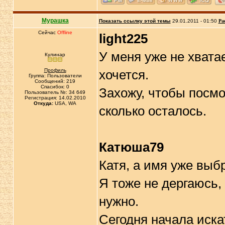
Мурашка
Показать ссылку этой темы
29.01.2011 - 01:50
Ра
Сейчас
Offline
light225
У меня уже не хвата
Кулинар
Профиль
хочется.
Группа: Пользователи
Сообщений: 219
Спасибок: 0
Захожу, чтобы посмо
Пользователь №: 34 649
Регистрация: 14.02.2010
Откуда:
USA, WA
сколько осталось.
Катюша79
Катя, а имя уже выб
Я тоже не дергаюсь,
нужно.
Сегодня начала иска