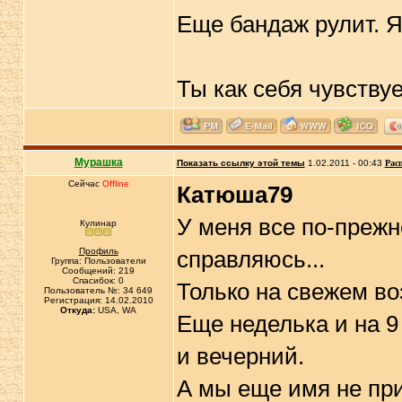
Еще бандаж рулит. Я
Ты как себя чувству
Мурашка
Показать ссылку этой темы
1.02.2011 - 00:43
Рас
Сейчас
Offline
Катюша79
У меня все по-прежн
Кулинар
Профиль
справляюсь...
Группа: Пользователи
Сообщений: 219
Спасибок: 0
Только на свежем во
Пользователь №: 34 649
Регистрация: 14.02.2010
Откуда:
USA, WA
Еще неделька и на 9
и вечерний.
А мы еще имя не при