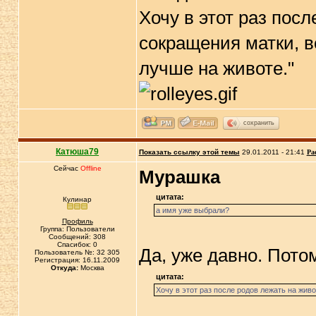
Хочу в этот раз пос
сокращения матки, в
лучше на животе."
сохранить
Катюша79
Показать ссылку этой темы
29.01.2011 - 21:41
Ра
Сейчас
Offline
Мурашка
цитата:
Кулинар
а имя уже выбрали?
Профиль
Группа: Пользователи
Сообщений: 308
Спасибок: 0
Да, уже давно. Пото
Пользователь №: 32 305
Регистрация: 16.11.2009
Откуда:
Москва
цитата:
Хочу в этот раз после родов лежать на жив