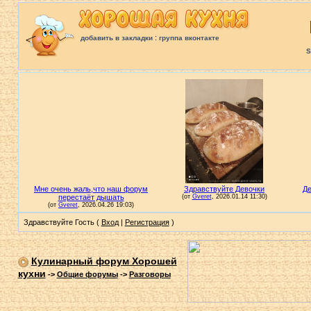
:
добавить в закладки
группа вконтакте
S
Здравствуйте Гость (
Вход
|
Регистрация
)
Кулинарный форум Хорошей
кухни
->
Общие форумы
->
Разговоры