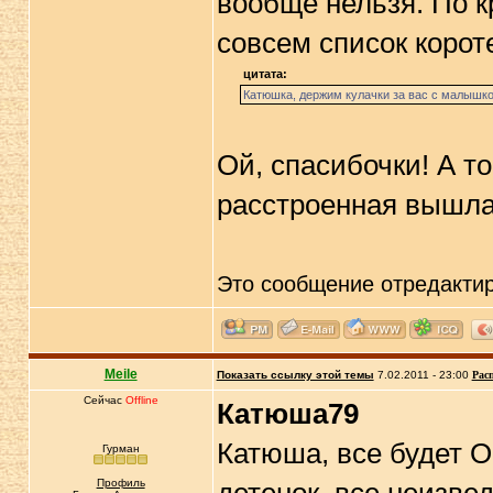
вообще нельзя. По к
совсем список корот
цитата:
Катюшка, держим кулачки за вас с малышко
Ой, спасибочки! А то
расстроенная вышла
Это сообщение отредакти
Meile
Показать ссылку этой темы
7.02.2011 - 23:00
Рас
Сейчас
Offline
Катюша79
Катюша, все будет О
Гурман
Профиль