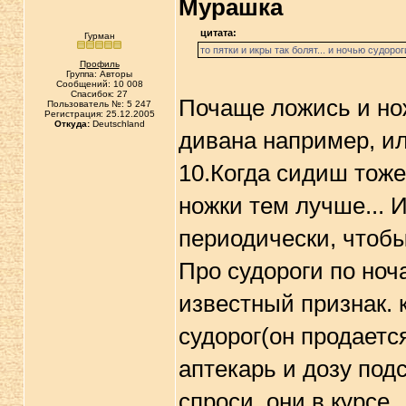
Мурашка
цитата:
Гурман
то пятки и икры так болят... и ночью судорог
Профиль
Группа: Авторы
Сообщений: 10 008
Спасибок: 27
Почаще ложись и но
Пользователь №: 5 247
Регистрация: 25.12.2005
Откуда:
Deutschland
дивана например, ил
10.Когда сидиш тоже
ножки тем лучше... 
периодически, чтобы
Про судороги по ноча
известный признак. 
судорог(он продается
аптекарь и дозу подс
спроси, они в курсе.