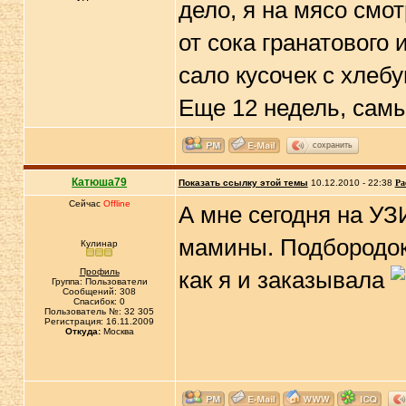
дело, я на мясо смот
от сока гранатового
сало кусочек с хлеб
Еще 12 недель, самы
сохранить
Катюша79
Показать ссылку этой темы
10.12.2010 - 22:38
Ра
Сейчас
Offline
А мне сегодня на УЗ
мамины. Подбородок
Кулинар
Профиль
как я и заказывала
Группа: Пользователи
Сообщений: 308
Спасибок: 0
Пользователь №: 32 305
Регистрация: 16.11.2009
Откуда:
Москва