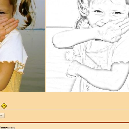
.
ть
Распечатать