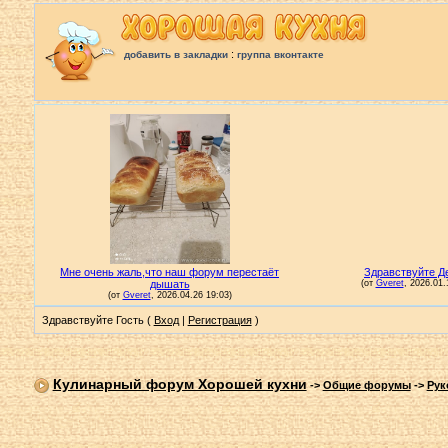
:
добавить в закладки
группа вконтакте
Здравствуйте Гость (
Вход
|
Регистрация
)
Кулинарный форум Хорошей кухни
->
Общие форумы
->
Рук