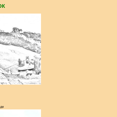
ОК
оде