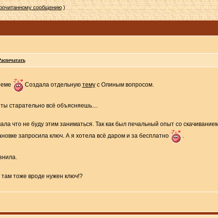
прочитанному сообщению
)
Распечатать
 теме
Создала отдельную
тему
с Олиным вопросом.
к ты старательно всё объясняешь....
мала что не буду этим заниматься. Так как был печальный опыт со скачивани
тановке запросила ключ. А я хотела всё даром и за бесплатно
.
знила.
 там тоже вроде нужен ключ!?