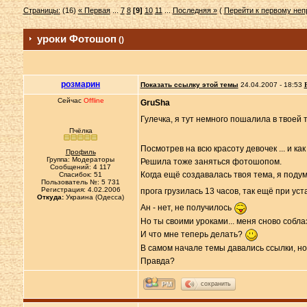
Страницы:
(16)
« Первая
...
7
8
[9]
10
11
...
Последняя »
(
Перейти к первому не
уроки Фотошоп
()
розмарин
Показать ссылку этой темы
24.04.2007 - 18:53
Сейчас
Offline
GruSha
Гулечка, я тут немного пошалила в твоей
Пчёлка
Посмотрев на всю красоту девочек ... и ка
Профиль
Группа: Модераторы
Решила тоже заняться фотошопом.
Сообщений: 4 117
Когда ещё создавалась твоя тема, я поду
Спасибок: 51
Пользователь №: 5 731
Регистрация: 4.02.2006
прога грузилась 13 часов, так ещё при ус
Откуда:
Украина (Одесса)
Ан - нет, не получилось
Но ты своими уроками... меня сново собла
И что мне теперь делать?
В самом начале темы давались ссылки, но
Правда?
сохранить