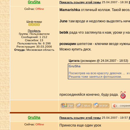
GruSha
Показать ссылку этой темы
25.04.2007 - 18:30
Сейчас
Offline
Mamarishka
отличный коллаж. Такой вес
June
там вроде и недолжно выделять ниче
Шеф-повар
Профиль
bebik
рада что заглянула к нам, уроки у 
Группа: Пользователи
Сообщений: 1 212
Спасибок: 13
Пользователь №: 6 296
розмарин
шепетом - ключики везде нужны,
Регистрация: 30.03.2006
Можно купить диск.
Откуда:
Московская область
Цитата
(розмарин @ 24.04.2007 - 18:53)
GruSha
Посмотрев на всю красоту девочек ... и 
Решила тоже заняться фотошопом.
присоединяйся конечно, буду рада.
сохрани
GruSha
Показать ссылку этой темы
25.04.2007 - 19:57
Сейчас
Offline
Принесла еще один урок