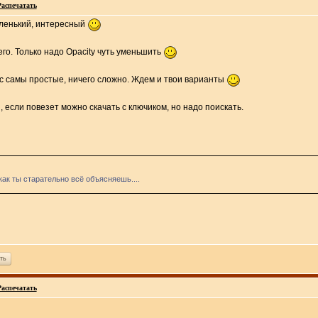
Распечатать
еленький, интересный
го. Только надо Opacity чуть уменьшить
нас самы простые, ничего сложно. Ждем и твои варианты
 если повезет можно скачать с ключиком, но надо поискать.
как ты старательно всё объясняешь....
ть
Распечатать