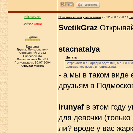
сохранить
nikolavna
Показать ссылку этой темы
22.12.2007 - 20:14
Ра
Сейчас
Offline
SvetikGraz
Открывай
Гурман
Профиль
stacnatalya
Группа: Пользователи
Сообщений: 3 282
Спасибок: 34
Цитата
Пользователь №: 467
Регистрация: 19.07.2004
Встречаем н.г. нарядно одетыми, а в 1.00 н
Откуда:
Москва
одеваем костюмы, и пошла жара....
- а мы в таком виде 
друзьям в Подмоско
irunyaf
в этом году 
для девочки (только
ли? вроде у вас жарк