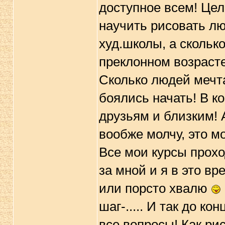
доступное всем! Цель
научить рисовать лю
худ.школы, а сколько
преклонном возрасте
Сколько людей мечта
боялись начать! В к
друзьям и близким! 
вообже молчу, это м
Все мои курсы прохо
за мной и я в это в
или порсто хвалю
шаг-..... И так до к
все вопросы! Как ри