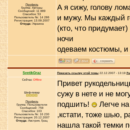
Профиль
А я сижу, голову ло
Группа: Авторы
Сообщений: 11 889
Спасибок: 53
и мужу. Мы каждый г
Пользователь №: 14 286
Регистрация: 13.09.2007
Откуда:
Украина
(кто, что придумает)
ночи
одеваем костюмы, и 
сохранить
SvetikGraz
Показать ссылку этой темы
22.12.2007 - 13:19
Ра
Сейчас
Offline
Привет рукодельницы
сужу в нете и не мог
Шеф-повар
Профиль
подшить!
Легче на
Группа: Пользователи
Сообщений: 758
Спасибок: 103
,кстати, тоже шью, р
Пользователь №: 16 230
Регистрация: 20.12.2007
Откуда:
Австрия, Грац
нашла такой темки 