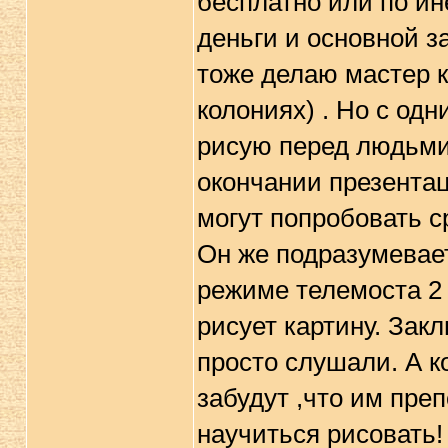
бесплатно или по ине
деньги и основной з
тоже делаю мастер к
колониях) . Но с од
рисую перед людьми 
окончании презентац
могут попробовать с
Он же подразумевает
режиме телемоста 2
рисует картину. Зак
просто слушали. А к
забудут ,что им пре
научиться рисовать!