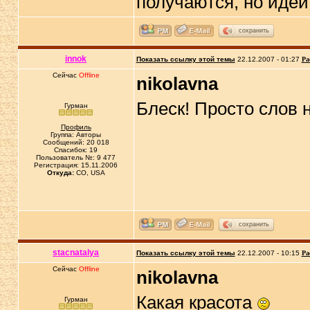
получаются, но идеи,
сохранить
innok
Показать ссылку этой темы
22.12.2007 - 01:27
Ра
Сейчас
Offline
nikolavna
Блеск! Просто слов н
Гурман
Профиль
Группа: Авторы
Сообщений: 20 018
Спасибок: 19
Пользователь №: 9 477
Регистрация: 15.11.2006
Откуда:
CO, USA
сохранить
stacnatalya
Показать ссылку этой темы
22.12.2007 - 10:15
Ра
Сейчас
Offline
nikolavna
Какая красота
Гурман