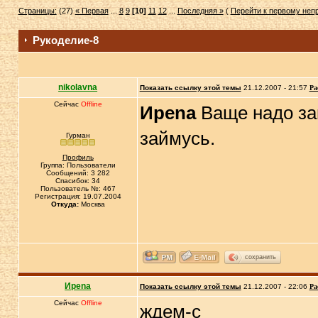
Страницы:
(27)
« Первая
...
8
9
[10]
11
12
...
Последняя »
(
Перейти к первому не
Рукоделие-8
nikolavna
Показать ссылку этой темы
21.12.2007 - 21:57
Ра
Сейчас
Offline
Иpena
Ваще надо зан
займусь.
Гурман
Профиль
Группа: Пользователи
Сообщений: 3 282
Спасибок: 34
Пользователь №: 467
Регистрация: 19.07.2004
Откуда:
Москва
сохранить
Иpena
Показать ссылку этой темы
21.12.2007 - 22:06
Ра
Сейчас
Offline
ждем-с