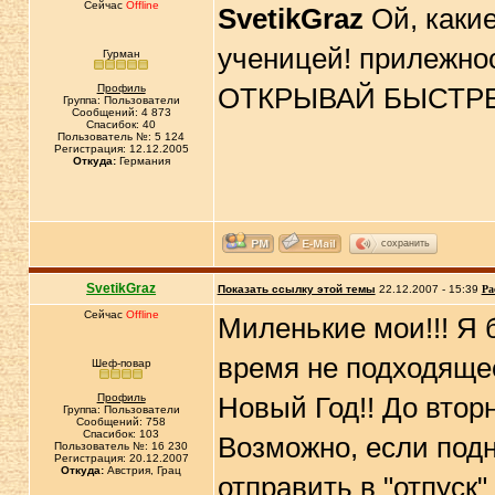
Сейчас
Offline
SvetikGraz
Ой, какие
ученицей! прилежнос
Гурман
Профиль
ОТКРЫВАЙ БЫСТРЕЕ 
Группа: Пользователи
Сообщений: 4 873
Спасибок: 40
Пользователь №: 5 124
Регистрация: 12.12.2005
Откуда:
Германия
сохранить
SvetikGraz
Показать ссылку этой темы
22.12.2007 - 15:39
Ра
Сейчас
Offline
Миленькие мои!!! Я б
время не подходящее
Шеф-повар
Профиль
Новый Год!! До втор
Группа: Пользователи
Сообщений: 758
Спасибок: 103
Возможно, если подн
Пользователь №: 16 230
Регистрация: 20.12.2007
Откуда:
Австрия, Грац
отправить в "отпуск"