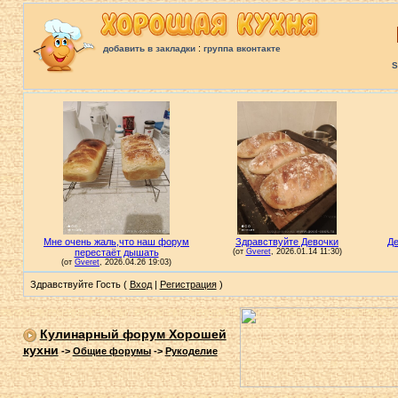
:
добавить в закладки
группа вконтакте
S
Здравствуйте Гость (
Вход
|
Регистрация
)
Кулинарный форум Хорошей
кухни
->
Общие форумы
->
Рукоделие