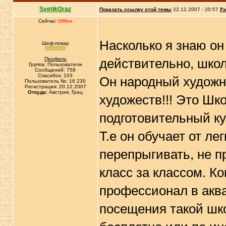
SvetikGraz
Показать ссылку этой темы
22.12.2007 - 20:57
Ра
Сейчас
Offline
Насколько я знаю он
Шеф-повар
Профиль
действительно, школ
Группа: Пользователи
Сообщений: 758
Спасибок: 103
Он народный художн
Пользователь №: 16 230
Регистрация: 20.12.2007
Откуда:
Австрия, Грац
художеств!!! Это Шк
подготовительный ку
Т.е он обучает от ле
перепрыгивать, не п
класс за классом. К
профессионал в аква
посещения такой шко