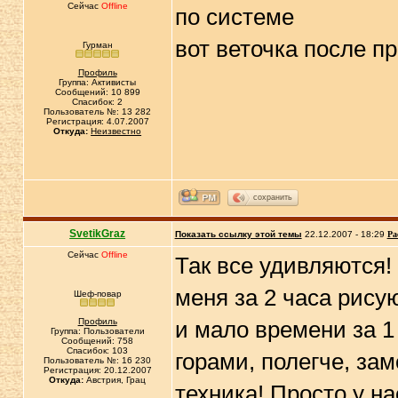
Сейчас
Offline
по системе
вот веточка после п
Гурман
Профиль
Группа: Активисты
Сообщений: 10 899
Спасибок: 2
Пользователь №: 13 282
Регистрация: 4.07.2007
Откуда:
Неизвестно
сохранить
SvetikGraz
Показать ссылку этой темы
22.12.2007 - 18:29
Ра
Сейчас
Offline
Так все удивляются! 
меня за 2 часа рису
Шеф-повар
Профиль
и мало времени за 1 
Группа: Пользователи
Сообщений: 758
Спасибок: 103
горами, полегче, за
Пользователь №: 16 230
Регистрация: 20.12.2007
Откуда:
Австрия, Грац
техника! Просто у на