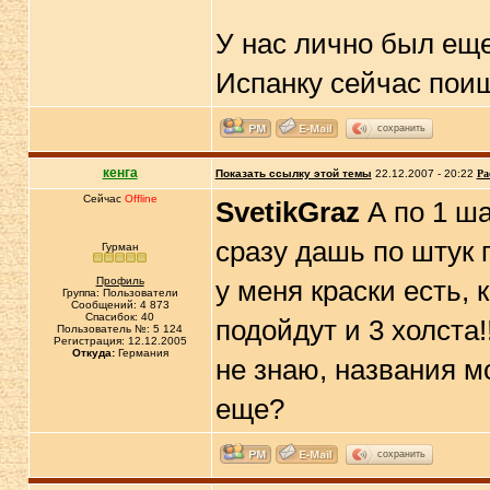
У нас лично был еще
Испанку сейчас поищ
сохранить
кенга
Показать ссылку этой темы
22.12.2007 - 20:22
Ра
Сейчас
Offline
SvetikGraz
А по 1 ша
сразу дашь по штук п
Гурман
Профиль
у меня краски есть, 
Группа: Пользователи
Сообщений: 4 873
Спасибок: 40
подойдут и 3 холста!
Пользователь №: 5 124
Регистрация: 12.12.2005
Откуда:
Германия
не знаю, названия м
еще?
сохранить