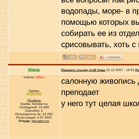
водопады, море- в п
помощью которых вы
собирать ее из отде
срисовывать, хоть с 
сохранить
Иpena
Показать ссылку этой темы
22.12.2007 - 18:53
Ра
Сейчас
Offline
салонную живопись д
преподает
Гурман
Профиль
у него тут целая шко
Группа: Активисты
Сообщений: 10 899
Спасибок: 2
Пользователь №: 13 282
Регистрация: 4.07.2007
Откуда:
Неизвестно