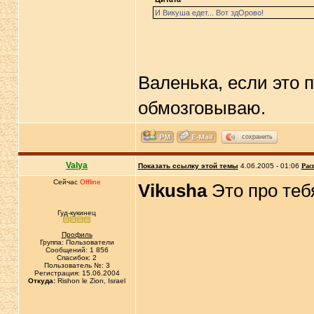
И Викуша едет... Вот здОрово!
Валенька, если это п
обмозговываю.
сохранить
Valya
Показать ссылку этой темы
4.06.2005 - 01:06
Рас
Сейчас
Offline
Vikusha
Это про теб
Гуд-кукинец
Профиль
Группа: Пользователи
Сообщений: 1 856
Спасибок: 2
Пользователь №: 3
Регистрация: 15.06.2004
Откуда:
Rishon le Zion, Israel