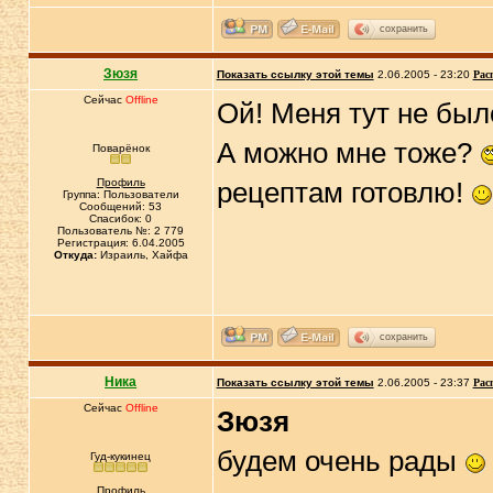
сохранить
Зюзя
Показать ссылку этой темы
2.06.2005 - 23:20
Рас
Сейчас
Offline
Ой! Меня тут не было
А можно мне тоже?
Поварёнок
Профиль
рецептам готовлю!
Группа: Пользователи
Сообщений: 53
Спасибок: 0
Пользователь №: 2 779
Регистрация: 6.04.2005
Откуда:
Израиль, Хайфа
сохранить
Ника
Показать ссылку этой темы
2.06.2005 - 23:37
Рас
Сейчас
Offline
Зюзя
будем очень рады
Гуд-кукинец
Профиль