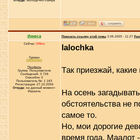
Откуда:
Молодечно-Хайфа
сохранить
Иннеса
Показать ссылку этой темы
3.06.2005 - 11:27
Рас
Сейчас
Offline
lalochka
Гурман
Профиль
Так приезжай, какие
Группа: Пользователи
Сообщений: 3 726
Спасибок: 0
Пользователь №: 1 163
Регистрация: 27.10.2004
Откуда:
на данный момент-
На осень загадывать 
Израиль
обстоятельства не п
самое то.
Но, мои дорогие дево
время года, Маалот -