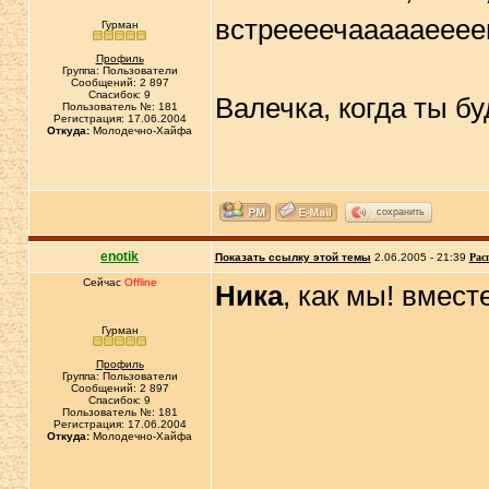
встреееечаааааеееем
Гурман
Профиль
Группа: Пользователи
Сообщений: 2 897
Спасибок: 9
Валечка, когда ты б
Пользователь №: 181
Регистрация: 17.06.2004
Откуда:
Молодечно-Хайфа
сохранить
enotik
Показать ссылку этой темы
2.06.2005 - 21:39
Рас
Сейчас
Offline
Ника
, как мы! вмест
Гурман
Профиль
Группа: Пользователи
Сообщений: 2 897
Спасибок: 9
Пользователь №: 181
Регистрация: 17.06.2004
Откуда:
Молодечно-Хайфа