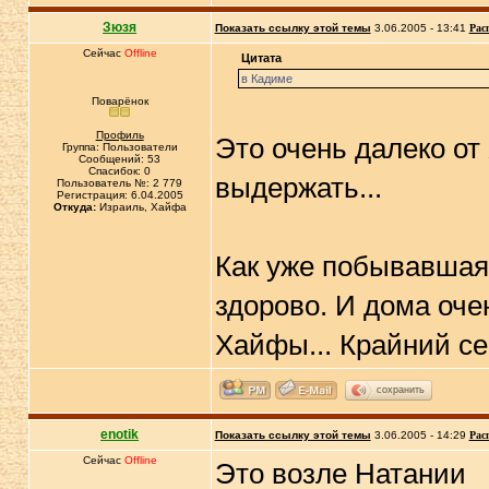
Зюзя
Показать ссылку этой темы
3.06.2005 - 13:41
Рас
Сейчас
Offline
Цитата
в Кадиме
Поварёнок
Профиль
Это очень далеко от
Группа: Пользователи
Сообщений: 53
Спасибок: 0
выдержать...
Пользователь №: 2 779
Регистрация: 6.04.2005
Откуда:
Израиль, Хайфа
Как уже побывавшая 
здорово. И дома оче
Хайфы... Крайний се
сохранить
enotik
Показать ссылку этой темы
3.06.2005 - 14:29
Рас
Сейчас
Offline
Это возле Натании