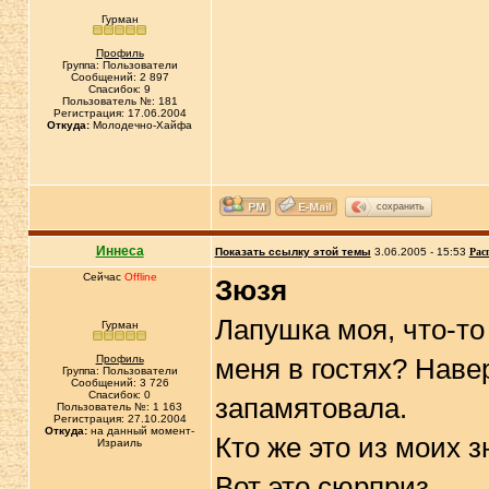
Гурман
Профиль
Группа: Пользователи
Сообщений: 2 897
Спасибок: 9
Пользователь №: 181
Регистрация: 17.06.2004
Откуда:
Молодечно-Хайфа
сохранить
Иннеса
Показать ссылку этой темы
3.06.2005 - 15:53
Рас
Сейчас
Offline
Зюзя
Лапушка моя, что-то
Гурман
Профиль
меня в гостях? Навер
Группа: Пользователи
Сообщений: 3 726
Спасибок: 0
запамятовала.
Пользователь №: 1 163
Регистрация: 27.10.2004
Откуда:
на данный момент-
Кто же это из моих 
Израиль
Вот это сюрприз.