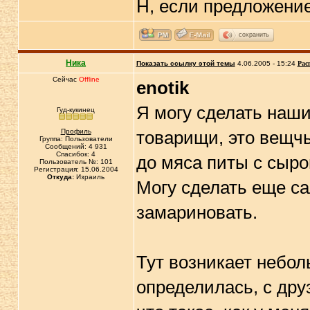
Н, если предложение
сохранить
Ника
Показать ссылку этой темы
4.06.2005 - 15:24
Рас
Сейчас
Offline
enotik
Я могу сделать наш
Гуд-кукинец
Профиль
товарищи, это вещчь
Группа: Пользователи
Сообщений: 4 931
Спасибок: 4
до мяса питы с сыро
Пользователь №: 101
Регистрация: 15.06.2004
Откуда:
Израиль
Могу сделать еще са
замариновать.
Тут возникает небол
определилась, с дру