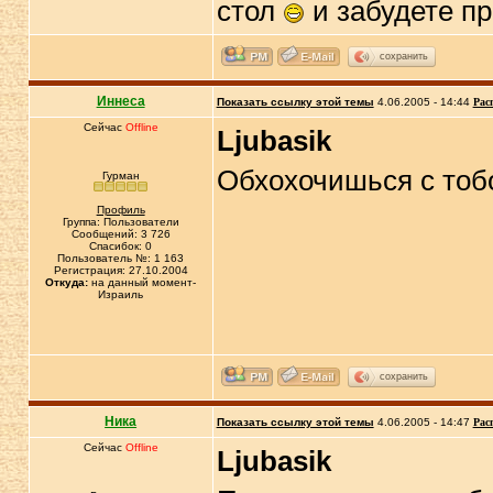
стол
и забудете п
сохранить
Иннеса
Показать ссылку этой темы
4.06.2005 - 14:44
Рас
Сейчас
Offline
Ljubasik
Обхохочишься с тоб
Гурман
Профиль
Группа: Пользователи
Сообщений: 3 726
Спасибок: 0
Пользователь №: 1 163
Регистрация: 27.10.2004
Откуда:
на данный момент-
Израиль
сохранить
Ника
Показать ссылку этой темы
4.06.2005 - 14:47
Рас
Сейчас
Offline
Ljubasik