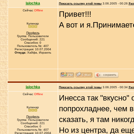
lalochka
Показать ссылку этой темы
3.06.2005 - 00:26
Рас
Сейчас
Offline
Привет!!!
А вот и я.Принимае
Кулинар
Профиль
Группа: Пользователи
Сообщений: 221
Спасибок: 0
Пользователь №: 407
Регистрация: 10.07.2004
Откуда:
Хайфа, Израиль
сохранить
lalochka
Показать ссылку этой темы
3.06.2005 - 00:34
Рас
Сейчас
Offline
Инесса так "вкусно" 
попрохладнее, чем в 
Кулинар
Профиль
сказать, я там никог
Группа: Пользователи
Сообщений: 221
Спасибок: 0
Но из центра, да ещ
Пользователь №: 407
Регистрация: 10.07.2004