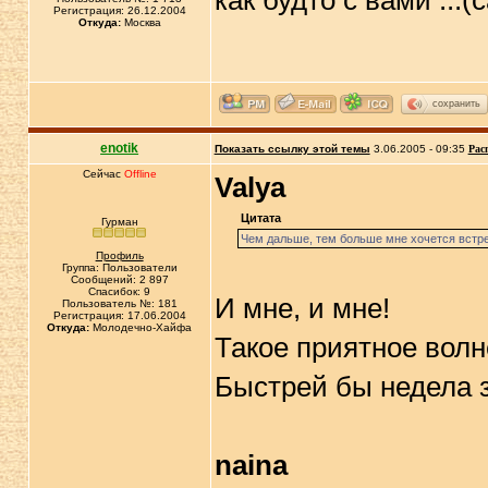
как будто с вами ..
Регистрация: 26.12.2004
Откуда:
Москва
сохранить
enotik
Показать ссылку этой темы
3.06.2005 - 09:35
Рас
Сейчас
Offline
Valya
Цитата
Гурман
Чем дальше, тем больше мне хочется встре
Профиль
Группа: Пользователи
Сообщений: 2 897
Спасибок: 9
И мне, и мне!
Пользователь №: 181
Регистрация: 17.06.2004
Откуда:
Молодечно-Хайфа
Такое приятное волн
Быстрей бы недела 
naina