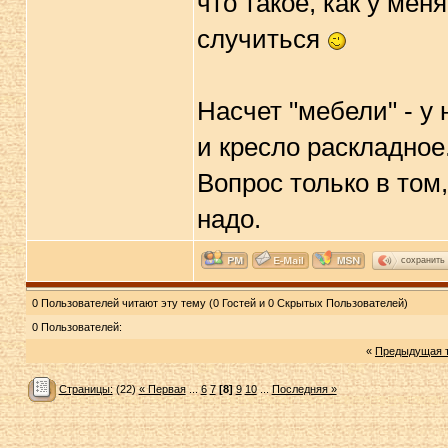
что такое, как у мен
случиться
Насчет "мебели" - у 
и кресло раскладное.
Вопрос только в том,
надо.
сохранить
0 Пользователей читают эту тему (0 Гостей и 0 Скрытых Пользователей)
0 Пользователей:
«
Предыдущая 
Страницы:
(22)
« Первая
...
6
7
[8]
9
10
...
Последняя »