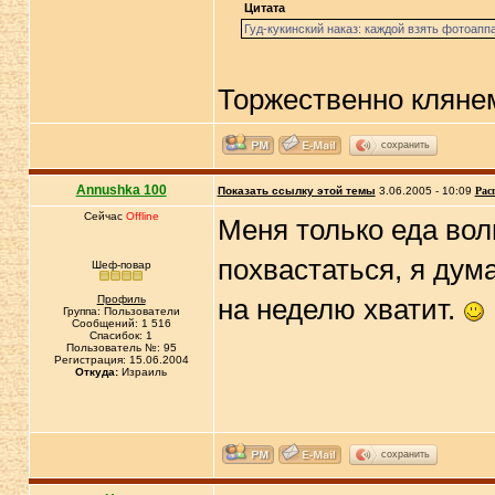
Цитата
Гуд-кукинский наказ: каждой взять фотоап
Торжественно клян
сохранить
Annushka 100
Показать ссылку этой темы
3.06.2005 - 10:09
Рас
Сейчас
Offline
Меня только еда вол
похвастаться, я дума
Шеф-повар
Профиль
на неделю хватит.
Группа: Пользователи
Сообщений: 1 516
Спасибок: 1
Пользователь №: 95
Регистрация: 15.06.2004
Откуда:
Израиль
сохранить