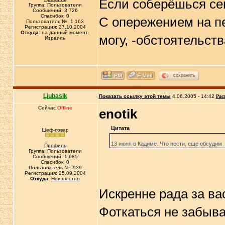
Если соберёшься сей
Группа: Пользователи
Сообщений: 3 726
Спасибок: 0
С опережением на пе
Пользователь №: 1 163
Регистрация: 27.10.2004
Откуда:
на данный момент-
могу, -обстоятельства
Израиль
сохранить
Ljubasik
Показать ссылку этой темы
4.06.2005 - 14:42
Рас
Сейчас
Offline
enotik
Цитата
Шеф-повар
13 июня в Кадиме. Что нести, еще обсудим
Профиль
Группа: Пользователи
Сообщений: 1 685
Спасибок: 0
Пользователь №: 939
Регистрация: 25.09.2004
Откуда:
Неизвестно
Искренне рада за вас
Фоткаться не забыва