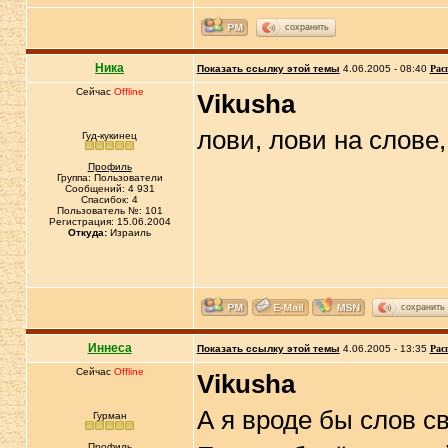
сохранить
Ника
Показать ссылку этой темы
4.06.2005 - 08:40
Рас
Сейчас
Offline
Vikusha
лови, лови на слове
Гуд-кукинец
Профиль
Группа: Пользователи
Сообщений: 4 931
Спасибок: 4
Пользователь №: 101
Регистрация: 15.06.2004
Откуда:
Израиль
сохранить
Иннеса
Показать ссылку этой темы
4.06.2005 - 13:35
Рас
Сейчас
Offline
Vikusha
А я вроде бы слов св
Гурман
Профиль