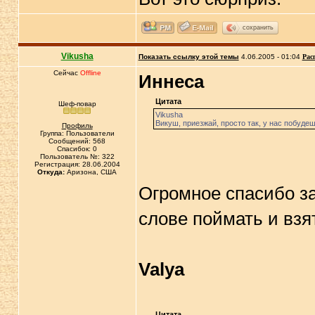
сохранить
Vikusha
Показать ссылку этой темы
4.06.2005 - 01:04
Рас
Сейчас
Offline
Иннеса
Цитата
Шеф-повар
Vikusha
Викуш, приезжай, просто так, у нас побудеш
Профиль
Группа: Пользователи
Сообщений: 568
Спасибок: 0
Пользователь №: 322
Регистрация: 28.06.2004
Откуда:
Аризона, США
Огромное спасибо за
слове поймать и взя
Valya
Цитата