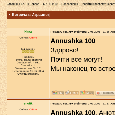
Страницы:
(22)
« Первая
...
6
7
[8]
9
10
...
Последняя »
(
Перейти к первому непр
Встреча в Израиле
()
Ника
Показать ссылку этой темы
2.06.2005 - 21:36
Рас
Сейчас
Offline
Annushka 100
Здорово!
Гуд-кукинец
Профиль
Почти все могут!
Группа: Пользователи
Сообщений: 4 931
Спасибок: 4
Мы наконец-то встр
Пользователь №: 101
Регистрация: 15.06.2004
Откуда:
Израиль
сохранить
enotik
Показать ссылку этой темы
2.06.2005 - 21:37
Рас
Сейчас
Offline
Annushka 100
, Анют