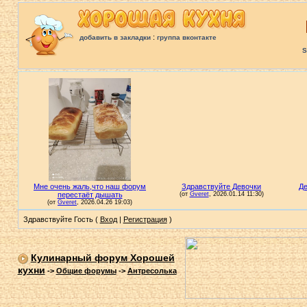
:
добавить в закладки
группа вконтакте
S
Здравствуйте Гость (
Вход
|
Регистрация
)
Кулинарный форум Хорошей
кухни
->
Общие форумы
->
Антресолька