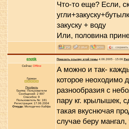
Что-то еще? Если, с
угли+закуску+бутылк
закуску + воду
Или, половина прине
сохранить
enotik
Показать ссылку этой темы
4.06.2005 - 15:06
Рас
Сейчас
Offline
А можно и так- кажды
которое неоходимо д
Гурман
Профиль
разнообразия с небо
Группа: Пользователи
Сообщений: 2 897
Спасибок: 9
пару кг. крылышек, с
Пользователь №: 181
Регистрация: 17.06.2004
Откуда:
Молодечно-Хайфа
такая вкуснючая про
случае беру мангал, 