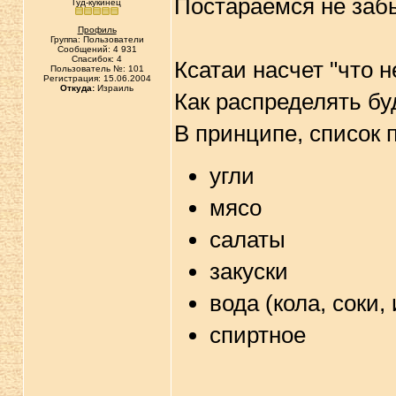
Постараемся не за
Гуд-кукинец
Профиль
Группа: Пользователи
Сообщений: 4 931
Спасибок: 4
Ксатаи насчет "что н
Пользователь №: 101
Регистрация: 15.06.2004
Откуда:
Израиль
Как распределять б
В принципе, список 
угли
мясо
салаты
закуски
вода (кола, соки, 
спиртное