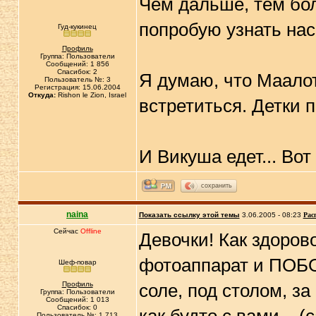
Чем дальше, тем бол
попробую узнать нас
Гуд-кукинец
Профиль
Группа: Пользователи
Сообщений: 1 856
Спасибок: 2
Я думаю, что Маалот
Пользователь №: 3
Регистрация: 15.06.2004
Откуда:
Rishon le Zion, Israel
встретиться. Детки п
И Викуша едет... Вот
сохранить
naina
Показать ссылку этой темы
3.06.2005 - 08:23
Рас
Сейчас
Offline
Девочки! Как здорово
фотоаппарат и ПОБО
Шеф-повар
Профиль
соле, под столом, за
Группа: Пользователи
Сообщений: 1 013
Спасибок: 0
Пользователь №: 1 713