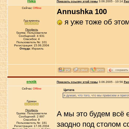
Ника
Показать ссылку этой темы
3.06.2005 - 10:14
Рас
Сейчас
Offline
Annushka 100
я уже тоже об это
Гуд-кукинец
Профиль
Группа: Пользователи
Сообщений: 4 931
Спасибок: 4
Пользователь №: 101
Регистрация: 15.06.2004
Откуда:
Израиль
сохранить
enotik
Показать ссылку этой темы
3.06.2005 - 10:56
Рас
Сейчас
Offline
Цитата
я думаю, что того, что мы привезем и приго
Гурман
Профиль
А мы это будем всё е
Группа: Пользователи
Сообщений: 2 897
Спасибок: 9
заодно под столом 
Пользователь №: 181
Регистрация: 17.06.2004