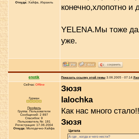
Откуда:
Хайфа, Израиль
конечно,хлопотно и 
YELENA.Мы тоже дал
уже.
сохранить
enotik
Показать ссылку этой темы
3.06.2005 - 07:14
Рас
Сейчас
Offline
Зюзя
lalochka
Гурман
Профиль
Как нас много стало!
Группа: Пользователи
Сообщений: 2 897
Спасибок: 9
Зюзя
Пользователь №: 181
Регистрация: 17.06.2004
Откуда:
Молодечно-Хайфа
Цитата
А где , когда и чего нести?