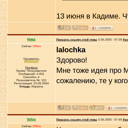
13 июня в Кадиме. Ч
сохранить
Ника
Показать ссылку этой темы
3.06.2005 - 07:39
Рас
Сейчас
Offline
lalochka
Здорово!
Гуд-кукинец
Профиль
Мне тоже идея про М
Группа: Пользователи
Сообщений: 4 931
Спасибок: 4
сожалению, те у ког
Пользователь №: 101
Регистрация: 15.06.2004
Откуда:
Израиль
сохранить
Valya
Показать ссылку этой темы
3.06.2005 - 07:46
Рас
Сейчас
Offline