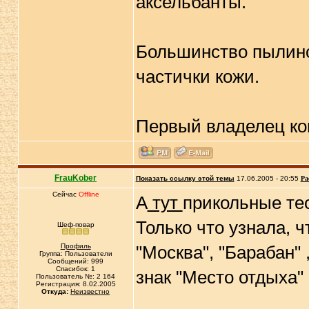
аксельбанты.
Большинство пылино
частички кожи.
Первый владелец ком
FrauKober
Показать ссылку этой темы
17.06.2005 - 20:55
Ра
Сейчас
Offline
А
тут
прикольные т
Только что узнала, чт
Шеф-повар
Профиль
"Москва", "Барабан" 
Группа: Пользователи
Сообщений: 999
Спасибок: 1
знак "Место отдыха"
Пользователь №: 2 164
Регистрация: 8.02.2005
Откуда:
Неизвестно