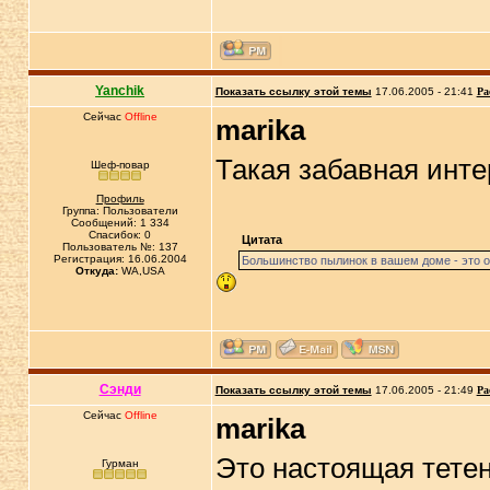
Yanchik
Показать ссылку этой темы
17.06.2005 - 21:41
Ра
Сейчас
Offline
marika
Такая забавная инт
Шеф-повар
Профиль
Группа: Пользователи
Сообщений: 1 334
Спасибок: 0
Цитата
Пользователь №: 137
Регистрация: 16.06.2004
Большинство пылинок в вашем доме - это 
Откуда:
WA,USA
Сэнди
Показать ссылку этой темы
17.06.2005 - 21:49
Ра
Сейчас
Offline
marika
Это настоящая тете
Гурман