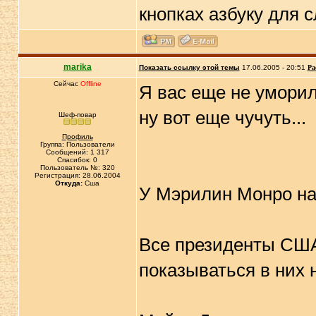
кнопках азбуку для 
marika
Показать ссылку этой темы
17.06.2005 - 20:51
Ра
Сейчас
Offline
Я вас еще не умори
ну вот еще чучуть...
Шеф-повар
Профиль
Группа: Пользователи
Сообщений: 1 317
Спасибок: 0
Пользователь №: 320
Регистрация: 28.06.2004
Откуда:
Сша
У Мэрилин Монро на
Все президенты США
показываться в них 