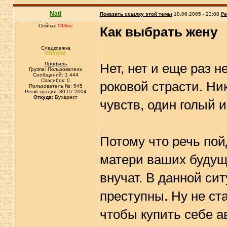
Nati
Показать ссылку этой темы
18.06.2005 - 22:08
Ра
Сейчас
Offline
Как выбрать жену
Сладкоежка
Профиль
Нет, нет и еще раз н
Группа: Пользователи
Сообщений: 1 444
Спасибок: 0
роковой страсти. Ни
Пользователь №: 545
Регистрация: 30.07.2004
Откуда:
Бухарест
чувств, один голый и
Потому что речь пой
матери ваших будущ
внучат. В данной си
преступны. Ну не ст
чтобы купить себе а