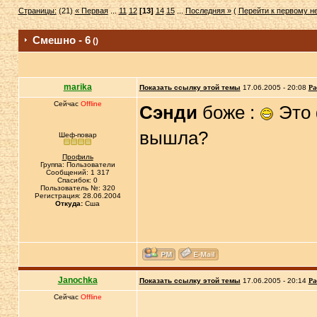
Страницы:
(21)
« Первая
...
11
12
[13]
14
15
...
Последняя »
(
Перейти к первому 
Смешно - 6
()
marika
Показать ссылку этой темы
17.06.2005 - 20:08
Ра
Сейчас
Offline
Сэнди
боже :
Это 
вышла?
Шеф-повар
Профиль
Группа: Пользователи
Сообщений: 1 317
Спасибок: 0
Пользователь №: 320
Регистрация: 28.06.2004
Откуда:
Сша
Janochka
Показать ссылку этой темы
17.06.2005 - 20:14
Ра
Сейчас
Offline