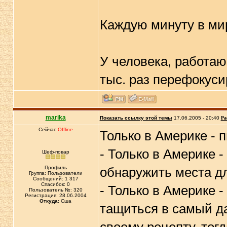
Каждую минуту в ми
У человека, работаю
тыс. раз перефокусир
marika
Показать ссылку этой темы
17.06.2005 - 20:40
Ра
Сейчас
Offline
Только в Америке - 
- Только в Америке 
Шеф-повар
Профиль
обнаружить места дл
Группа: Пользователи
Сообщений: 1 317
Спасибок: 0
- Только в Америке 
Пользователь №: 320
Регистрация: 28.06.2004
Откуда:
Сша
тащиться в самый да