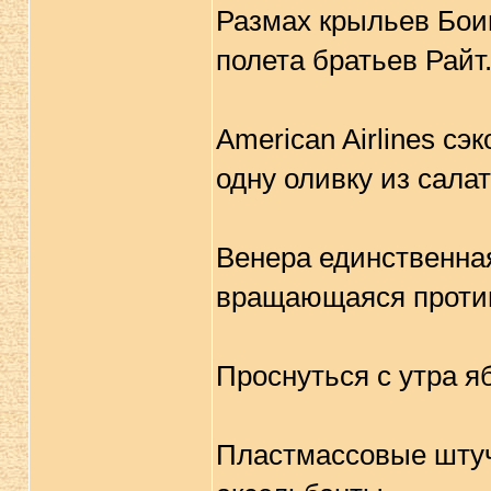
Размах крыльев Боин
полета братьев Райт
American Airlines с
одну оливку из сала
Венера единственна
вращающаяся против
Проснуться с утра я
Пластмассовые штуч