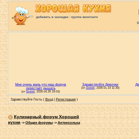
:
добавить в закладки
группа вконтакте
S
Здравствуйте Гость (
Вход
|
Регистрация
)
Кулинарный форум Хорошей
кухни
->
Общие форумы
->
Антресолька