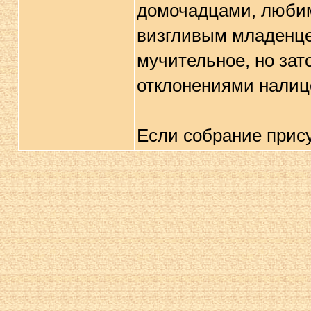
домочадцами, люби
визгливым младенце
мучительное, но за
отклонениями налиц
Если собрание прис