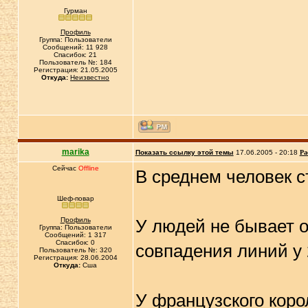
Гурман
Профиль
Группа: Пользователи
Сообщений: 11 928
Спасибок: 21
Пользователь №: 184
Регистрация: 21.05.2005
Откуда:
Неизвестно
marika
Показать ссылку этой темы
17.06.2005 - 20:18
Ра
Сейчас
Offline
В среднем человек с
Шеф-повар
Профиль
У людей не бывает о
Группа: Пользователи
Сообщений: 1 317
Спасибок: 0
совпадения линий у 
Пользователь №: 320
Регистрация: 28.06.2004
Откуда:
Сша
У французского коро