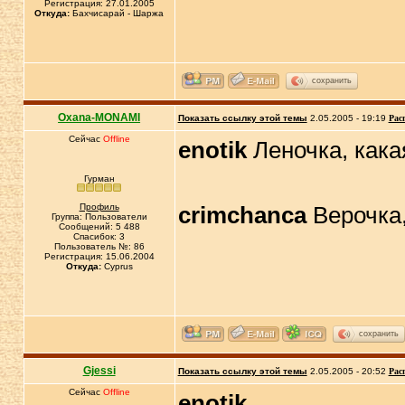
Регистрация: 27.01.2005
Откуда:
Бахчисарай - Шаржа
сохранить
Oxana-MONAMI
Показать ссылку этой темы
2.05.2005 - 19:19
Рас
Сейчас
Offline
enotik
Леночка, кака
Гурман
Профиль
crimchanca
Верочка,
Группа: Пользователи
Сообщений: 5 488
Спасибок: 3
Пользователь №: 86
Регистрация: 15.06.2004
Откуда:
Cyprus
сохранить
Gjessi
Показать ссылку этой темы
2.05.2005 - 20:52
Рас
Сейчас
Offline
enotik