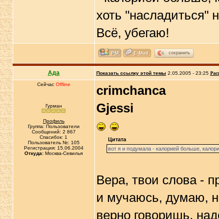
хоть "насладиться" 
Всё, убегаю!
сохранить
Ада
Показать ссылку этой темы
2.05.2005 - 23:25
Рас
Сейчас
Offline
crimchanca
Gjessi
Гурман
Профиль
Группа: Пользователи
Сообщений: 2 867
Спасибок: 1
Цитата
Пользователь №: 105
Регистрация: 15.06.2004
вот я и подумала - калорией больше, калор
Откуда:
Москва-Севилья
Вера, твои слова - п
и мучаюсь, думаю, н
верно говоришь, надо