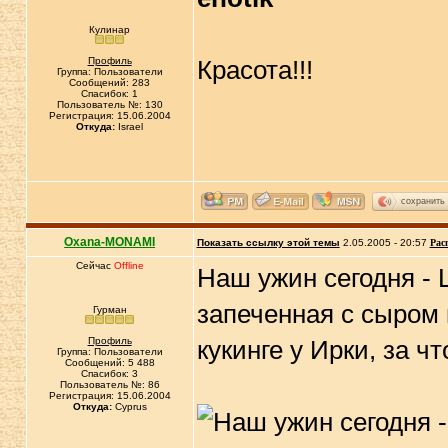
Кулинар
Профиль
Красота!!!
Группа: Пользователи
Сообщений: 283
Спасибок: 1
Пользователь №: 130
Регистрация: 15.06.2004
Откуда:
Israel
сохранить
Oxana-MONAMI
Показать ссылку этой темы
2.05.2005 - 20:57
Рас
Сейчас
Offline
Наш ужин сегодня - 
запеченная с сыром
Гурман
Профиль
кукинге у Ирки, за ч
Группа: Пользователи
Сообщений: 5 488
Спасибок: 3
Пользователь №: 86
Регистрация: 15.06.2004
Откуда:
Cyprus