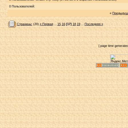
0 Пользователей:
«
Предыдущ
Страницы:
(20)
« Первая
...
15
16
[17]
18
19
...
Последняя »
[ page time generate