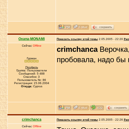
сохранить
Oxana-MONAMI
Показать ссылку этой темы
2.05.2005 - 22:20
Рас
Сейчас
Offline
crimchanca
Верочка,
пробовала, надо бы 
Гурман
Профиль
Группа: Пользователи
Сообщений: 5 488
Спасибок: 3
Пользователь №: 86
Регистрация: 15.06.2004
Откуда:
Cyprus
сохранить
crimchanca
Показать ссылку этой темы
2.05.2005 - 22:26
Рас
Сейчас
Offline