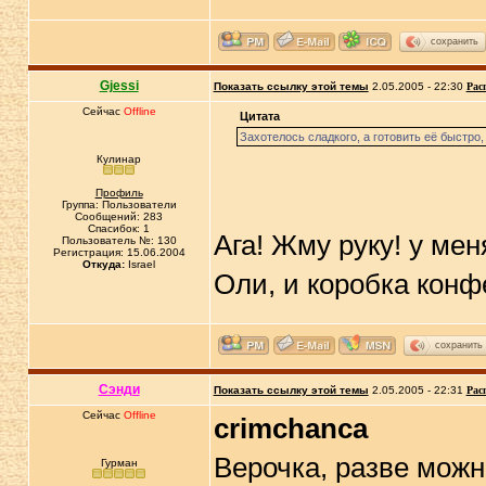
сохранить
Gjessi
Показать ссылку этой темы
2.05.2005 - 22:30
Рас
Сейчас
Offline
Цитата
Захотелось сладкого, а готовить её быстро,
Кулинар
Профиль
Группа: Пользователи
Сообщений: 283
Спасибок: 1
Ага! Жму руку! у мен
Пользователь №: 130
Регистрация: 15.06.2004
Откуда:
Israel
Оли, и коробка конфе
сохранить
Сэнди
Показать ссылку этой темы
2.05.2005 - 22:31
Рас
Сейчас
Offline
crimchanca
Верочка, разве можн
Гурман