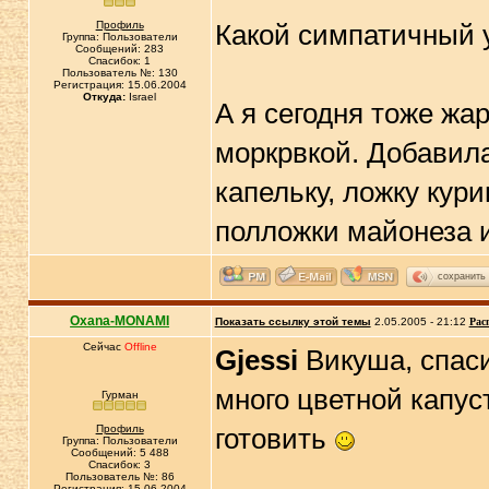
Профиль
Какой симпатичный 
Группа: Пользователи
Сообщений: 283
Спасибок: 1
Пользователь №: 130
Регистрация: 15.06.2004
Откуда:
Israel
А я сегодня тоже жа
моркрвкой. Добавила
капельку, ложку кур
полложки майонеза и
сохранить
Oxana-MONAMI
Показать ссылку этой темы
2.05.2005 - 21:12
Рас
Сейчас
Offline
Gjessi
Викуша, спаси
много цветной капус
Гурман
Профиль
готовить
Группа: Пользователи
Сообщений: 5 488
Спасибок: 3
Пользователь №: 86
Регистрация: 15.06.2004