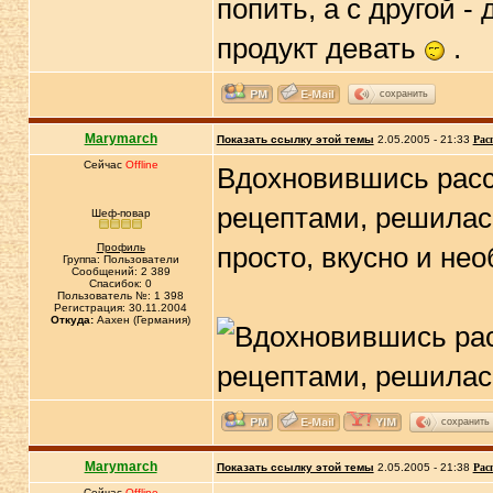
попить, а с другой -
продукт девать
.
сохранить
Marymarch
Показать ссылку этой темы
2.05.2005 - 21:33
Рас
Сейчас
Offline
Вдохновившись расск
рецептами, решилась
Шеф-повар
Профиль
просто, вкусно и не
Группа: Пользователи
Сообщений: 2 389
Спасибок: 0
Пользователь №: 1 398
Регистрация: 30.11.2004
Откуда:
Аахен (Германия)
сохранить
Marymarch
Показать ссылку этой темы
2.05.2005 - 21:38
Рас
Сейчас
Offline