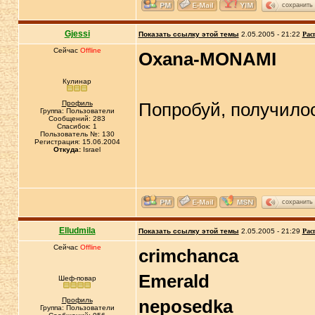
сохранить
Gjessi
Показать ссылку этой темы
2.05.2005 - 21:22
Рас
Сейчас
Offline
Oxana-MONAMI
Кулинар
Профиль
Попробуй, получилос
Группа: Пользователи
Сообщений: 283
Спасибок: 1
Пользователь №: 130
Регистрация: 15.06.2004
Откуда:
Israel
сохранить
Elludmila
Показать ссылку этой темы
2.05.2005 - 21:29
Рас
Сейчас
Offline
crimchanca
Emerald
Шеф-повар
Профиль
neposedka
Группа: Пользователи