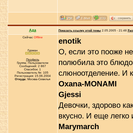
сохранить
Ада
Показать ссылку этой темы
2.05.2005 - 21:48
Рас
Сейчас
Offline
enotik
О, если это пооже н
Гурман
Профиль
полюбила это блюдо
Группа: Пользователи
Сообщений: 2 867
Спасибок: 1
слюноотделение. И к
Пользователь №: 105
Регистрация: 15.06.2004
Откуда:
Москва-Севилья
Oxana-MONAMI
Gjessi
Девочки, здорово как
вкусно. И еще легко 
Marymarch