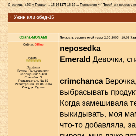
Страницы:
(20)
« Первая
...
15
16
[17]
18
19
...
Последняя »
(
Перейти к первому 
Ужин или обед-15
Oxana-MONAMI
Показать ссылку этой темы
2.05.2005 - 19:03
Рас
Сейчас
Offline
neposedka
Emerald
Девочки, сп
Гурман
Профиль
Группа: Пользователи
Сообщений: 5 488
Спасибок: 3
crimchanca
Верочка,
Пользователь №: 86
Регистрация: 15.06.2004
Откуда:
Cyprus
выбрасывать продукт
Когда замешивала те
выкидывать, моя мам
что-то добавляла, 
пироги, мне даже по