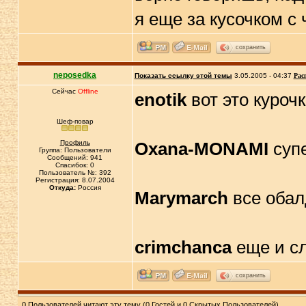
я еще за кусочком с
сохранить
neposedka
Показать ссылку этой темы
3.05.2005 - 04:37
Рас
Сейчас
Offline
enotik
вот это куроч
Шеф-повар
Профиль
Oxana-MONAMI
супе
Группа: Пользователи
Сообщений: 941
Спасибок: 0
Пользователь №: 392
Регистрация: 8.07.2004
Откуда:
Россия
Marymarch
все обалд
crimchanca
еще и сл
сохранить
0 Пользователей читают эту тему (0 Гостей и 0 Скрытых Пользователей)