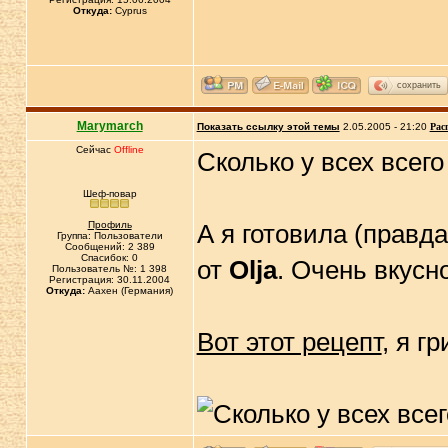
Откуда:
Cyprus
сохранить
Marymarch
Показать ссылку этой темы
2.05.2005 - 21:20
Рас
Сейчас
Offline
Сколько у всех всего 
Шеф-повар
Профиль
А я готовила (правд
Группа: Пользователи
Сообщений: 2 389
Спасибок: 0
от
Olja
. Очень вкусн
Пользователь №: 1 398
Регистрация: 30.11.2004
Откуда:
Аахен (Германия)
Вот этот рецепт
, я г