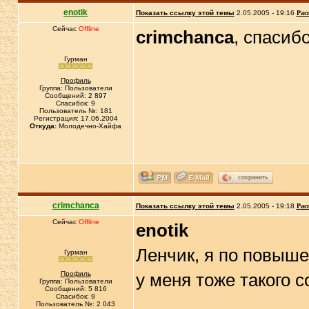
enotik
Показать ссылку этой темы
2.05.2005 - 19:16
Рас
Сейчас
Offline
crimchanca
, спасиб
Гурман
Профиль
Группа: Пользователи
Сообщений: 2 897
Спасибок: 9
Пользователь №: 181
Регистрация: 17.06.2004
Откуда:
Молодечно-Хайфа
сохранить
crimchanca
Показать ссылку этой темы
2.05.2005 - 19:18
Рас
Сейчас
Offline
enotik
Ленчик, я по повыше
Гурман
Профиль
у меня тоже такого с
Группа: Пользователи
Сообщений: 5 816
Спасибок: 9
Пользователь №: 2 043