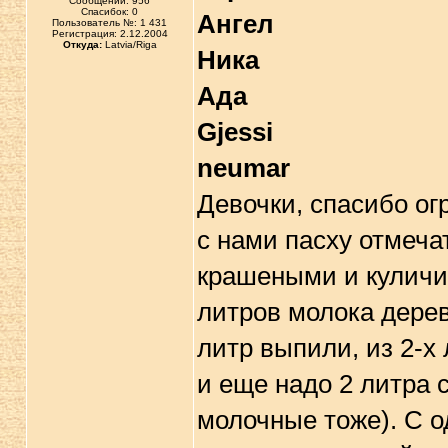
Сообщений: 956
Спасибок: 0
Ангел
Пользователь №: 1 431
Регистрация: 2.12.2004
Откуда:
Latvia/Riga
Ника
Ада
Gjessi
neumar
Девочки, спасибо ог
с нами пасху отмеча
крашеными и куличи
литров молока дере
литр выпили, из 2-х 
и еще надо 2 литра 
молочные тоже). С о