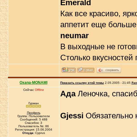
Emerald
Как все красиво, ярк
аппетит еще больше
neumar
В выходные не готови
Столько вкусностей 
сохранить
Oxana-MONAMI
Показать ссылку этой темы
2.05.2005 - 21:45
Рас
Сейчас
Offline
Ада
Леночка, спаси
Гурман
Профиль
Gjessi
Обязательно н
Группа: Пользователи
Сообщений: 5 488
Спасибок: 3
Пользователь №: 86
Регистрация: 15.06.2004
Откуда:
Cyprus