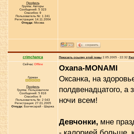
Профиль
Группа: Авторы
Сообщений: 5 323
Спасибок: 9
Пользователь №: 1 241
Регистрация: 14.11.2004
Откуда:
Москва
сохранить
crimchanca
Показать ссылку этой темы
2.05.2005 - 22:32
Рас
Сейчас
Offline
Oxana-MONAMI
Оксанка, на здоровье
Гурман
Профиль
полдвенадцатого, а з
Группа: Пользователи
Сообщений: 5 816
Спасибок: 9
ночи всем!
Пользователь №: 2 043
Регистрация: 27.01.2005
Откуда:
Бахчисарай - Шаржа
Девчонки,
мне празд
- калорией больше, 