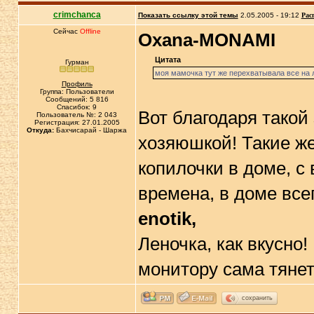
crimchanca
Показать ссылку этой темы
2.05.2005 - 19:12
Рас
Сейчас
Offline
Oxana-MONAMI
Цитата
Гурман
моя мамочка тут же перехватывала все на 
Профиль
Группа: Пользователи
Сообщений: 5 816
Спасибок: 9
Вот благодаря такой
Пользователь №: 2 043
Регистрация: 27.01.2005
Откуда:
Бахчисарай - Шаржа
хозяюшкой! Такие ж
копилочки в доме, с
времена, в доме всег
enotik,
Леночка, как вкусно!
монитору сама тяне
сохранить