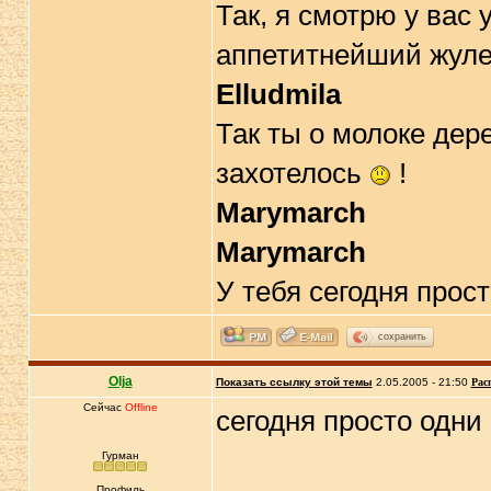
Так, я смотрю у вас
аппетитнейший жуле
Elludmila
Так ты о молоке дер
захотелось
!
Marymarch
Marymarch
У тебя сегодня прос
сохранить
Olja
Показать ссылку этой темы
2.05.2005 - 21:50
Рас
Сейчас
Offline
сегодня просто одни
Гурман
Профиль