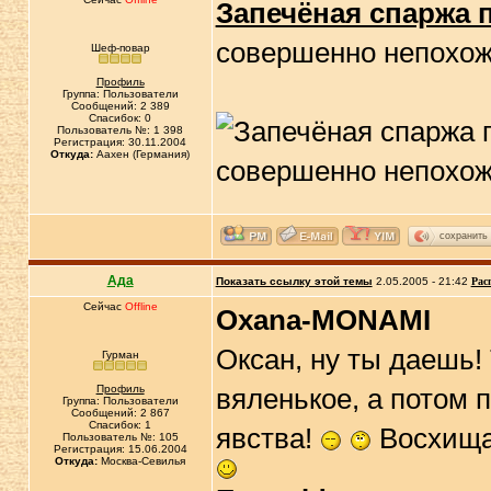
Запечёная спаржа 
совершенно непохож
Шеф-повар
Профиль
Группа: Пользователи
Сообщений: 2 389
Спасибок: 0
Пользователь №: 1 398
Регистрация: 30.11.2004
Откуда:
Аахен (Германия)
сохранить
Ада
Показать ссылку этой темы
2.05.2005 - 21:42
Рас
Сейчас
Offline
Oxana-MONAMI
Оксан, ну ты даешь!
Гурман
Профиль
вяленькое, а потом
Группа: Пользователи
Сообщений: 2 867
Спасибок: 1
явства!
Восхищаю
Пользователь №: 105
Регистрация: 15.06.2004
Откуда:
Москва-Севилья