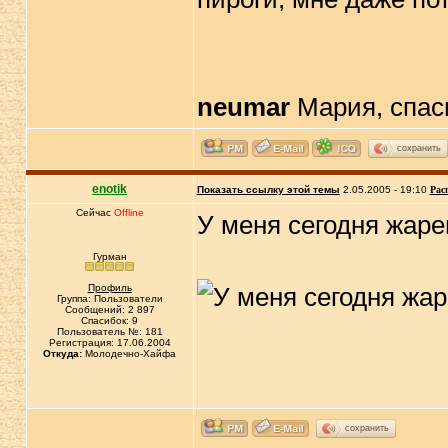
neumar
Мария, спаси
сохранить
enotik
Показать ссылку этой темы
2.05.2005 - 19:10
Рас
Сейчас
Offline
У меня сегодня жаре
Гурман
Профиль
Группа: Пользователи
Сообщений: 2 897
Спасибок: 9
Пользователь №: 181
Регистрация: 17.06.2004
Откуда:
Молодечно-Хайфа
сохранить