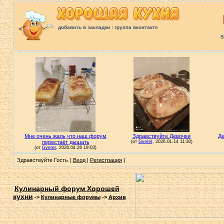
:
добавить в закладки
группа вконтакте
S
Здравствуйте Гость (
Вход
|
Регистрация
)
Кулинарный форум Хорошей
кухни
->
Кулинарные форумы
->
Архив