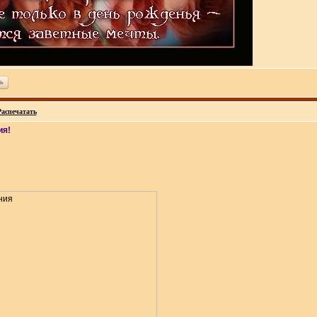
ь
Распечатать
ия!