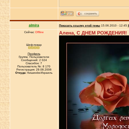
сохранить
almira
Показать ссылку этой темы
15.06.2010 - 12:45
Алена, С ДНЕМ РОЖДЕНИЯ!
Сейчас
Offline
Шеф-повар
Профиль
Группа: Пользователи
Сообщений: 2 024
Спасибок: 7
Пользователь №: 8 170
Регистрация: 29.08.2006
Откуда:
Кишинёв-Израиль