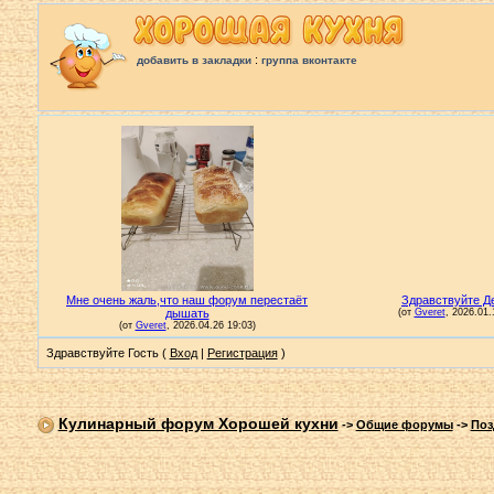
:
добавить в закладки
группа вконтакте
Здравствуйте Гость (
Вход
|
Регистрация
)
Кулинарный форум Хорошей кухни
->
Общие форумы
->
Поз