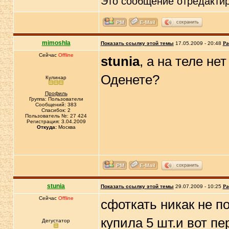
Это сообщение отредакти
сохранить
mimoshla
Показать ссылку этой темы
17.05.2009 - 20:48
Ра
Сейчас
Offline
stunia
, а на теле н
Оденете?
Кулинар
Профиль
Группа: Пользователи
Сообщений: 383
Спасибок: 2
Пользователь №: 27 424
Регистрация: 3.04.2009
Откуда:
Москва
сохранить
stunia
Показать ссылку этой темы
29.07.2009 - 10:25
Ра
Сейчас
Offline
сфоткать никак не п
купила 5 шт.и вот пе
Дегустатор