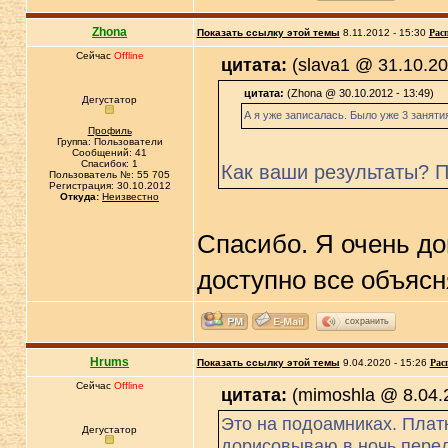
Zhona
Показать ссылку этой темы
8.11.2012 - 15:30
Рас
Сейчас
Offline
цитата:
(slava1 @ 31.10.20
цитата:
(Zhona @ 30.10.2012 - 13:49)
Дегустатор
А я уже записалась. Было уже 3 занят
Профиль
Группа: Пользователи
Сообщений: 41
Спасибок: 1
Как ваши результаты? П
Пользователь №: 55 705
Регистрация: 30.10.2012
Откуда:
Неизвестно
Спасибо. Я очень до
доступно все объяс
сохранить
Hrums
Показать ссылку этой темы
9.04.2020 - 15:26
Рас
Сейчас
Offline
цитата:
(mimoshla @ 8.04.2
Это на подоамниках. Платк
Дегустатор
дорисовываю в ночь перед 