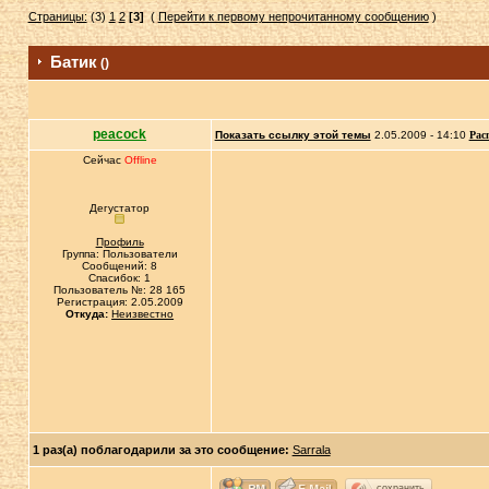
Страницы:
(3)
1
2
[3]
(
Перейти к первому непрочитанному сообщению
)
Батик
()
peacock
Показать ссылку этой темы
2.05.2009 - 14:10
Рас
Сейчас
Offline
Дегустатор
Профиль
Группа: Пользователи
Сообщений: 8
Спасибок: 1
Пользователь №: 28 165
Регистрация: 2.05.2009
Откуда:
Неизвестно
1 раз(а) поблагодарили за это сообщение:
Sarrala
сохранить