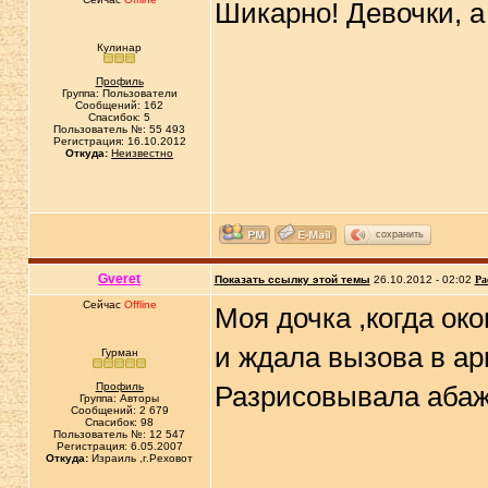
Шикарно! Девочки, а
Кулинар
Профиль
Группа: Пользователи
Сообщений: 162
Спасибок: 5
Пользователь №: 55 493
Регистрация: 16.10.2012
Откуда:
Неизвестно
сохранить
Gveret
Показать ссылку этой темы
26.10.2012 - 02:02
Ра
Сейчас
Offline
Моя дочка ,когда ок
и ждала вызова в ар
Гурман
Профиль
Разрисовывала абаж
Группа: Авторы
Сообщений: 2 679
Спасибок: 98
Пользователь №: 12 547
Регистрация: 6.05.2007
Откуда:
Израиль ,г.Реховот