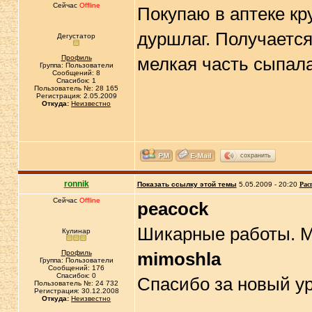
Сейчас
Offline
Покупаю в аптеке кр
дуршлаг. Получается
Дегустатор
Профиль
мелкая часть сыпала
Группа: Пользователи
Сообщений: 8
Спасибок: 1
Пользователь №: 28 165
Регистрация: 2.05.2009
Откуда:
Неизвестно
сохранить
ronnik
Показать ссылку этой темы
5.05.2009 - 20:20
Рас
Сейчас
Offline
peacock
Шикарные работы. М
Кулинар
Профиль
mimoshla
Группа: Пользователи
Сообщений: 176
Спасибок: 0
Спасибо за новый ур
Пользователь №: 24 732
Регистрация: 30.12.2008
Откуда:
Неизвестно