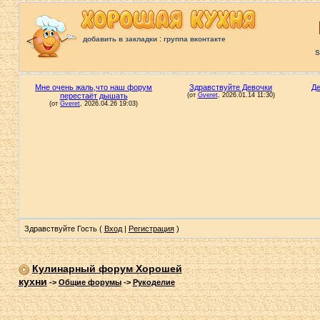
:
добавить в закладки
группа вконтакте
S
Здравствуйте Гость (
Вход
|
Регистрация
)
Кулинарный форум Хорошей
кухни
->
Общие форумы
->
Рукоделие