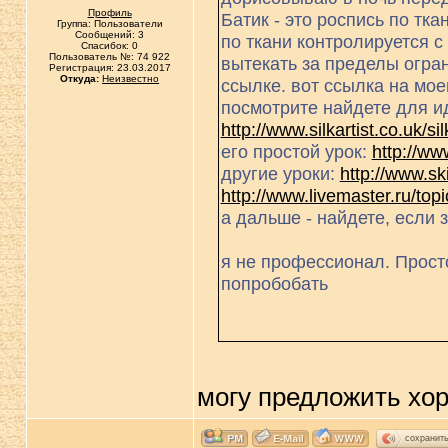
Профиль
Батик - это роспись по т
Группа: Пользователи
Сообщений: 3
по ткани контролируется с
Спасибок: 0
Пользователь №: 74 922
вытекать за пределы огран
Регистрация: 23.03.2017
Откуда:
Неизвестно
ссылке. вот ссылка на мое
посмотрите найдете для и
http://www.silkartist.co.uk/sil
его простой урок:
http://www
другие уроки:
http://www.sk
http://www.livemaster.ru/top
а дальше - найдете, если 
я не профессионал. Прост
попробобать
могу предложить хо
сохранит