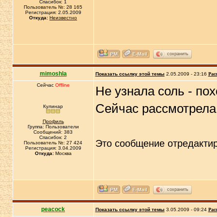
Спасибок: 1
Пользователь №: 28 165
Регистрация: 2.05.2009
Откуда:
Неизвестно
сохранить
mimoshla
Показать ссылку этой темы
2.05.2009 - 23:16
Рас
Сейчас
Offline
Не узнала соль - по
Сейчас рассмотрела 
Кулинар
Профиль
Группа: Пользователи
Сообщений: 383
Спасибок: 2
Это сообщение отредакти
Пользователь №: 27 424
Регистрация: 3.04.2009
Откуда:
Москва
сохранить
peacock
Показать ссылку этой темы
3.05.2009 - 09:24
Рас