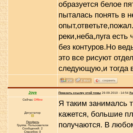
образуется белое пят
пыталась понять в не
опыт,ответьте,пожал
реки,неба,луга есть 
без контуров.Но ве
это все рисуют отде
следующую,и тогда 
сохранить
Joye
Показать ссылку этой темы
29.09.2010 - 14:54
Ра
Сейчас
Offline
Я таким занималсь т
кажется, большие пл
Дегустатор
Профиль
получаются. В любом
Группа: Пользователи
Сообщений: 2
Спасибок: 0