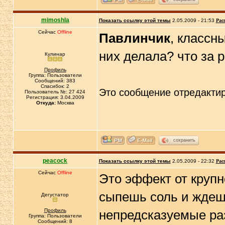
mimoshla
Показать ссылку этой темы
2.05.2009 - 21:53
Рас
Сейчас
Offline
Павлинчик
, классн
них делала? что за 
Кулинар
Профиль
Группа: Пользователи
Сообщений: 383
Спасибок: 2
Это сообщение отредакти
Пользователь №: 27 424
Регистрация: 3.04.2009
Откуда:
Москва
сохранить
peacock
Показать ссылку этой темы
2.05.2009 - 22:32
Рас
Сейчас
Offline
Это эффект от крупн
сыпешь соль и ждешь
Дегустатор
Профиль
непредсказуемые ра
Группа: Пользователи
Сообщений: 8