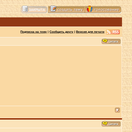
Подписка на тему
|
Сообщить другу
|
Версия для печати