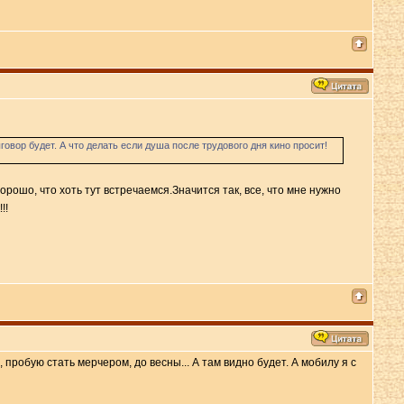
овор будет. А что делать если душа после трудового дня кино просит!
рошо, что хоть тут встречаемся.Значится так, все, что мне нужно
!!
пробую стать мерчером, до весны... А там видно будет. А мобилу я с