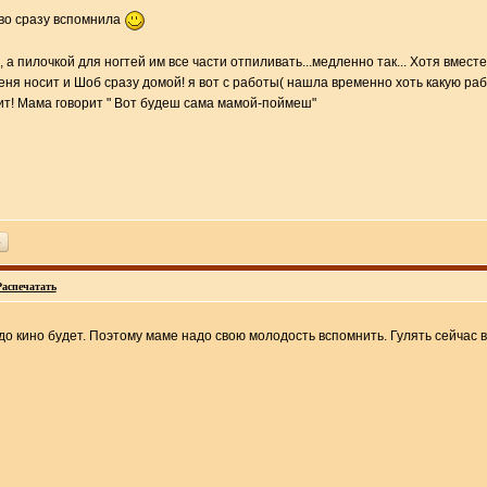
тво сразу вспомнила
 а пилочкой для ногтей им все части отпиливать...медленно так... Хотя вместе 
меня носит и Шоб сразу домой! я вот с работы( нашла временно хоть какую раб
ит! Мама говорит " Вот будеш сама мамой-поймеш"
ь
Распечатать
до кино будет. Поэтому маме надо свою молодость вспомнить. Гулять сейчас в