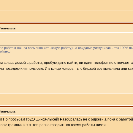
Распечатать
т с работы( нашла временно хоть какую работу) на свидание улетучилась, так 100% выг
поймеш
мчалась домой с работы, пробую дитю найти, ни один телефон не отвечает, хо
ли поседею или полысею. И в конце концов, ты с биржей все выяснила или как!
Распечатать
! По просьбам трудящихся-лысей! Разобралась не с биржей,а пока с работой, 
в с кражами и т.п.-все равно говорить во время работы низзя