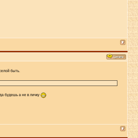
селой быть.
да будешь а не в личку