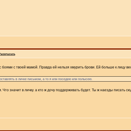
Распечатать
 боями с твоей мамой. Правда ей нельзя хмурить брови. Ей больше к лицу ве
 оставлять в личке письмом, а то я или поседею или полысею.
. Что значит в личку. а кто ж дочу поддерживать будет. Ты ж наезды писать сю