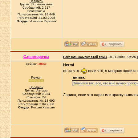
Профиль
Группа: Пользователи
Сообщений: 2 217
Спасибок: 4
Пользователь №: 18 449
Регистрация: 21.03.2008
Откуда:
Испания- Украина
сохранить
Саяногорочка
Показать ссылку этой темы
18.01.2009 - 05:26
Сейчас
Offline
Hermi
не за что.
если что, я мощная защита с
цитата::
Гурман
Значится так, все, что мне нужно просю
Профиль
Группа: Авторы
Сообщений: 9 284
Лариса, если что парик или краску вышлем
Спасибок: 24
Пользователь №: 18 693
Регистрация: 2.04.2008
Откуда:
Россия Хакасия
сохранить