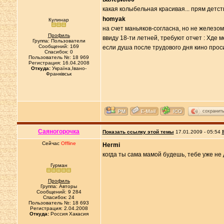
какая колыбельная красивая... прям детс
homyak
Кулинар
на счет маньяков-согласна, но не железом,
Профиль
ввиду 18-ти летней, требуют отчет : Хде 
Группа: Пользователи
Сообщений: 169
если душа после трудового дня кино прос
Спасибок: 0
Пользователь №: 18 969
Регистрация: 16.04.2008
Откуда:
Україна,Івано-
Франківськ
сохранит
Саяногорочка
Показать ссылку этой темы
17.01.2009 - 05:54
Сейчас
Offline
Hermi
когда ты сама мамой будешь, тебе уже не 
Гурман
Профиль
Группа: Авторы
Сообщений: 9 284
Спасибок: 24
Пользователь №: 18 693
Регистрация: 2.04.2008
Откуда:
Россия Хакасия