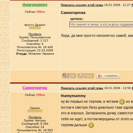
Нoneymommy
Показать ссылку этой темы
18.01.2009 - 11:27
Р
Сейчас
Offline
Саяногорочка
цитата::
Что значит в личку. а кто ж дочу поддер
просто Дракон
Профиль
Лида, да мне просто непонятно самой, как
Группа: Пользователи
Сообщений: 2 217
Спасибок: 4
Пользователь №: 18 449
Регистрация: 21.03.2008
Откуда:
Испания- Украина
сохранить
Саяногорочка
Показать ссылку этой темы
18.01.2009 - 13:56
Сейчас
Offline
Hunnymammy
ну во первых не терпим, а читаем
но в
потом я смотрю Лиза довольно таки здраво
Гурман
это ж хорошо. Затиранила дочку, самостоя
Профиль
тебе не идет, а потом морщины от этого 
Группа: Авторы
Сообщений: 9 284
терпим дальше
Спасибок: 24
Пользователь №: 18 693