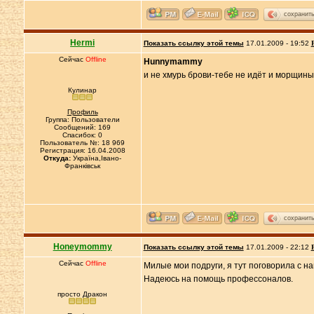
сохранит
Hermi
Показать ссылку этой темы
17.01.2009 - 19:52
Сейчас
Offline
Hunnymammy
и не хмурь брови-тебе не идёт и морщины
Кулинар
Профиль
Группа: Пользователи
Сообщений: 169
Спасибок: 0
Пользователь №: 18 969
Регистрация: 16.04.2008
Откуда:
Україна,Івано-
Франківськ
сохранит
Нoneymommy
Показать ссылку этой темы
17.01.2009 - 22:12
Сейчас
Offline
Милые мои подруги, я тут поговорила с н
Надеюсь на помощь профессоналов.
просто Дракон