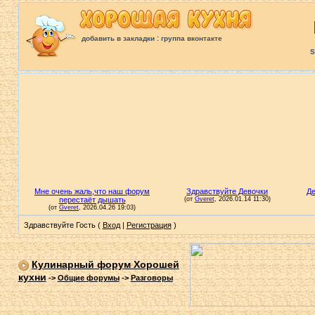
:
добавить в закладки
группа вконтакте
S
Здравствуйте Гость (
Вход
|
Регистрация
)
Кулинарный форум Хорошей
кухни
->
Общие форумы
->
Разговоры