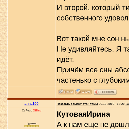
И второй, который т
собственного удовол
Вот такой мне сон н
Не удивляйтесь. Я т
идёт.
Причём все сны абсо
частенько с глубоки
сохранить
anna100
Показать ссылку этой темы
20.10.2010 - 13:20
Ра
Сейчас
Offline
КутоваяИрина
А к нам еще не дошл
Гурман