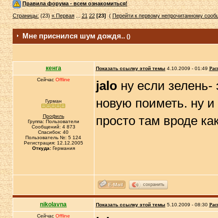
Правила форума - всем ознакомиться!
Страницы:
(23)
« Первая
...
21
22
[23]
(
Перейти к первому непрочитанному соо
Мне приснился шум дождя..
()
кенга
Показать ссылку этой темы
4.10.2009 - 01:49
Рас
Сейчас
Offline
jalo
ну если зелень- 
новую поиметь. ну и 
Гурман
Профиль
просто там вроде ка
Группа: Пользователи
Сообщений: 4 873
Спасибок: 40
Пользователь №: 5 124
Регистрация: 12.12.2005
Откуда:
Германия
сохранить
nikolavna
Показать ссылку этой темы
5.10.2009 - 08:30
Рас
Сейчас
Offline