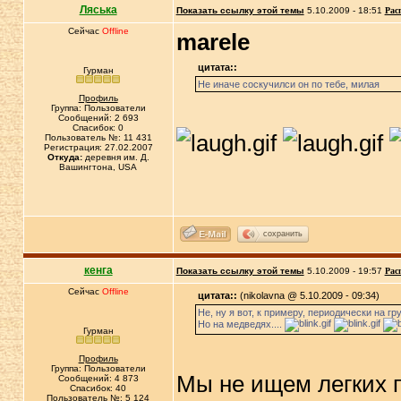
Ляська
Показать ссылку этой темы
5.10.2009 - 18:51
Рас
Сейчас
Offline
marele
цитата::
Гурман
Не иначе соскучилси он по тебе, милая
Профиль
Группа: Пользователи
Сообщений: 2 693
Спасибок: 0
Пользователь №: 11 431
Регистрация: 27.02.2007
Откуда:
деревня им. Д.
Вашингтона, USA
сохранить
кенга
Показать ссылку этой темы
5.10.2009 - 19:57
Рас
Сейчас
Offline
цитата::
(nikolavna @ 5.10.2009 - 09:34)
Не, ну я вот, к примеру, периодически на гр
Но на медведях....
Гурман
Профиль
Группа: Пользователи
Мы не ищем легких пу
Сообщений: 4 873
Спасибок: 40
Пользователь №: 5 124