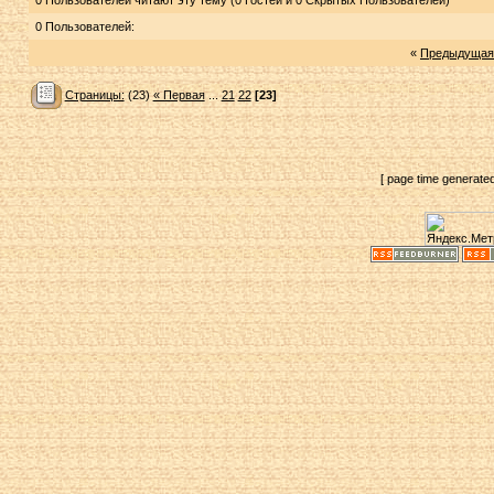
0 Пользователей читают эту тему (0 Гостей и 0 Скрытых Пользователей)
0 Пользователей:
«
Предыдущая
Страницы:
(23)
« Первая
...
21
22
[23]
[ page time generate