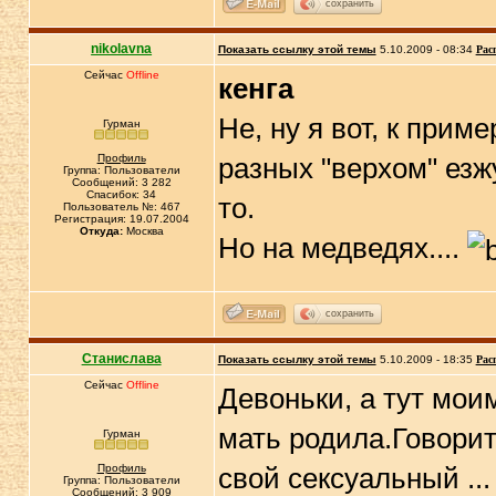
сохранить
nikolavna
Показать ссылку этой темы
5.10.2009 - 08:34
Рас
Сейчас
Offline
кенга
Не, ну я вот, к прим
Гурман
Профиль
разных "верхом" езжу
Группа: Пользователи
Сообщений: 3 282
Спасибок: 34
то.
Пользователь №: 467
Регистрация: 19.07.2004
Откуда:
Москва
Но на медведях....
сохранить
Станислава
Показать ссылку этой темы
5.10.2009 - 18:35
Рас
Сейчас
Offline
Девоньки, а тут мои
мать родила.Говорит
Гурман
Профиль
свой сексуальный ...
Группа: Пользователи
Сообщений: 3 909