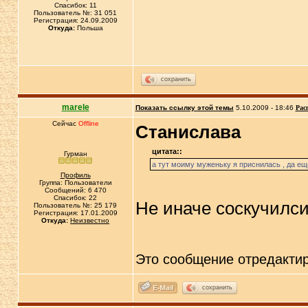
Спасибок: 11
Пользователь №: 31 051
Регистрация: 24.09.2009
Откуда:
Польша
сохранить
marele
Показать ссылку этой темы
5.10.2009 - 18:46
Рас
Сейчас
Offline
Станислава
цитата::
Гурман
а тут моиму муженьку я приснилась , да ещ
Профиль
Группа: Пользователи
Сообщений: 6 470
Спасибок: 22
Не иначе соскучилси
Пользователь №: 25 179
Регистрация: 17.01.2009
Откуда:
Неизвестно
Это сообщение отредакти
сохранить