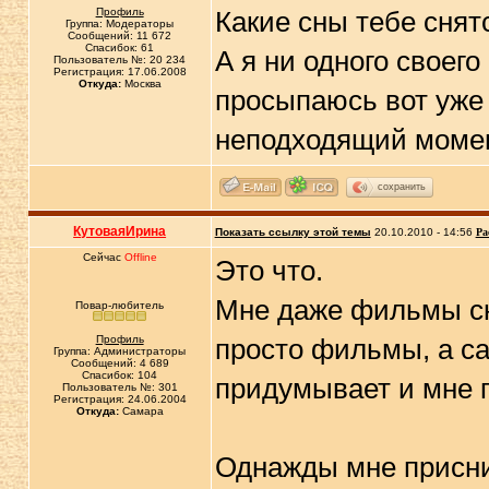
Профиль
Какие сны тебе снят
Группа: Модераторы
Сообщений: 11 672
Спасибок: 61
А я ни одного своего
Пользователь №: 20 234
Регистрация: 17.06.2008
Откуда:
Москва
просыпаюсь вот уже 
неподходящий моме
сохранить
КутоваяИрина
Показать ссылку этой темы
20.10.2010 - 14:56
Ра
Сейчас
Offline
Это что.
Мне даже фильмы сн
Повар-любитель
Профиль
просто фильмы, а са
Группа: Администраторы
Сообщений: 4 689
Спасибок: 104
придумывает и мне 
Пользователь №: 301
Регистрация: 24.06.2004
Откуда:
Самара
Однажды мне присни