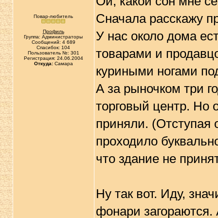
Ой, какой сон мне с
Сначала расскажу пр
Повар-любитель
Профиль
У нас около дома ес
Группа: Администраторы
Сообщений: 4 689
Спасибок: 104
товарами и продавцо
Пользователь №: 301
Регистрация: 24.06.2004
Откуда:
Самара
куриными ногами по
А за рыночком три г
торговый центр. Но о
приняли. (Отступая о
проходило буквально
что здание не принят
Ну так вот. Иду, знач
фонари загораются. 