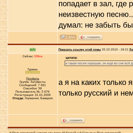
попадает в зал, где 
неизвестную песню..
думал: не забыть бы.
сохранить
jalo
Показать ссылку этой темы
20.10.2010 - 19:21
Ра
Сейчас
Offline
цитата:
и такая песня хорошая, он ещё во сне всё ду
Гурман
Профиль
а я на каких только
Группа: Активисты
Сообщений: 7 061
Спасибок: 58
только русский и н
Пользователь №: 5 676
Регистрация: 31.01.2006
Откуда:
Германия, Бавария
сохранить