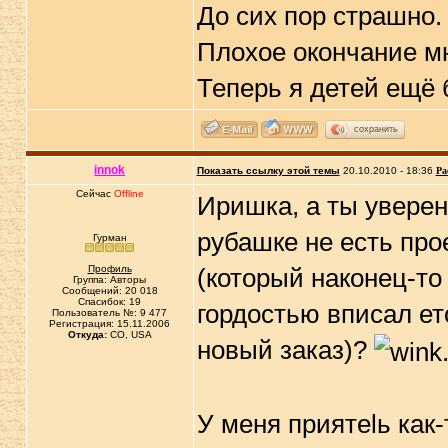
До сих пор страшно.
Плохое окончание м
Теперь я детей ещё
сохранить
innok
Показать ссылку этой темы
20.10.2010 - 18:36
Ра
Сейчас
Offline
Иришка, а ты уверен
рубашке не есть про
Гурман
Профиль
(который наконец-то
Группа: Авторы
Сообщений: 20 018
Спасибок: 19
гордостью вписал ет
Пользователь №: 9 477
Регистрация: 15.11.2006
Откуда:
CO, USA
новый заказ)?
У меня приятelь как-