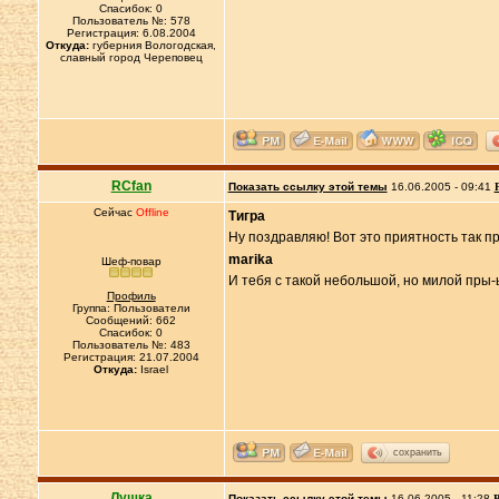
Спасибок: 0
Пользователь №: 578
Регистрация: 6.08.2004
Откуда:
губерния Вологодская,
славный город Череповец
RCfan
Показать ссылку этой темы
16.06.2005 - 09:41
Сейчас
Offline
Тигра
Ну поздравляю! Вот это приятность так п
marika
Шеф-повар
И тебя с такой небольшой, но милой пры
Профиль
Группа: Пользователи
Сообщений: 662
Спасибок: 0
Пользователь №: 483
Регистрация: 21.07.2004
Откуда:
Israel
сохранить
Лушка
Показать ссылку этой темы
16.06.2005 - 11:28
Р