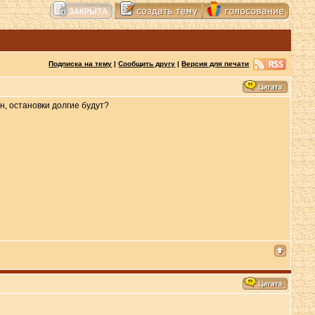
Подписка на тему
|
Сообщить другу
|
Версия для печати
ан, остановки долгие будут?