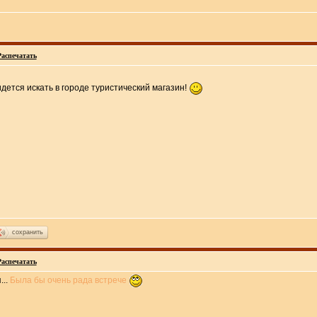
Распечатать
дется искать в городе туристический магазин!
сохранить
Распечатать
...
Была бы очень рада встрече