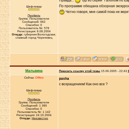
Правда...
Тур из серии "Галопом по Евр
По программе обещана обзорная экскурсия
Шеф-повар
Четно говоря, мне самой пока не веритс
Профиль
Группа: Пользователи
Сообщений: 662
Спасибок: 0
Пользователь №: 578
Регистрация: 6.08.2004
Откуда:
губерния Вологодская,
славный город Череповец
Мальвина
Показать ссылку этой темы
15.06.2005 - 22:43
Сейчас
Offline
pasha
с возращением! Как оно все ?
Шеф-повар
Профиль
Группа: Пользователи
Сообщений: 1 390
Спасибок: 0
Пользователь №: 1 142
Регистрация: 24.10.2004
Откуда:
Неизвестно