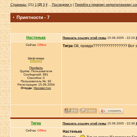
Страницы:
(21)
1
[2]
3
4
...
Последняя »
(
Перейти к первому непрочитанному с
Приятности - 7
Настенька
Показать ссылку этой темы
15.06.2005 - 22:24
Сейчас
Offline
Тигра
Ой, правда???????????????? Вот это да!!!!!
Шеф-повар
Профиль
Группа: Пользователи
Сообщений: 981
Спасибок: 0
Пользователь №: 92
Регистрация: 15.06.2004
Откуда:
Неизвестно
сохранить
Тигра
Показать ссылку этой темы
15.06.2005 - 22:36
Сейчас
Offline
Настенька