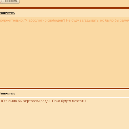
сохранить
Распечатать
дположительно, "я абсолютно свободен"! Не буду загадывать, но было бы заме
Распечатать
НО я была бы чертовски рада!!! Пока будем мечтать!