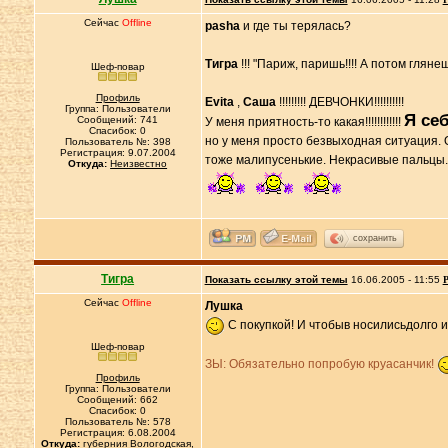
Сейчас
Offline
pasha
и где ты терялась?
Тигра
!!! "Париж, паришь!!!! А потом глян
Шеф-повар
Профиль
Evita
,
Саша
!!!!!!!!! ДЕВЧОНКИ!!!!!!!!!!
Группа: Пользователи
Я себ
Сообщений: 741
У меня приятность-то какая!!!!!!!!!!!!
Спасибок: 0
но у меня просто безвыходная ситуация. 
Пользователь №: 398
Регистрация: 9.07.2004
тоже малипусенькие. Некрасивые пальцы
Откуда:
Неизвестно
сохранить
Тигра
Показать ссылку этой темы
16.06.2005 - 11:55
Р
Сейчас
Offline
Лушка
С покупкой! И чтобыв носилисьдолго и
Шеф-повар
ЗЫ: Обязательно попробую круасанчик!
Профиль
Группа: Пользователи
Сообщений: 662
Спасибок: 0
Пользователь №: 578
Регистрация: 6.08.2004
Откуда:
губерния Вологодская,