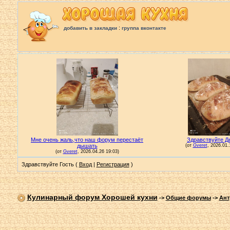
:
добавить в закладки
группа вконтакте
Здравствуйте Гость (
Вход
|
Регистрация
)
Кулинарный форум Хорошей кухни
->
Общие форумы
->
Ант