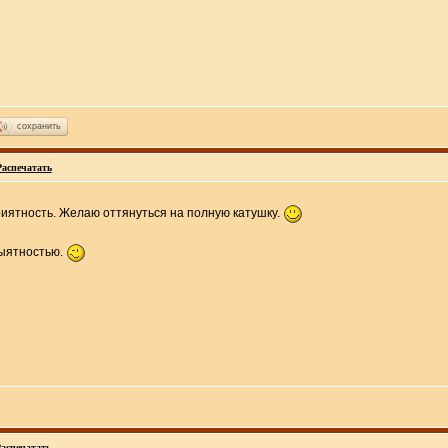
сохранить
Распечатать
риятность. Желаю оттянуться на полную катушку.
-ыятностью.
аспечатать