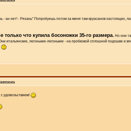
ешь - ан нет! - Рязань" Попробуешь потом за меня там круасанов настоящих, л
е только что купила босоножки 35-го размера.
Но они та
Они итальянские, легонькие-легонькие - на пробковой сплошной подошве и вп
.
аспечатать
 с удовольствием!