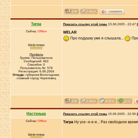
сохранить
Тигра
Показать ссылку этой темы
15.06.2005 - 22:47
Сейчас
Offline
WELAR
Про подушку уже я слышала...
При
Шеф-повар
Профиль
Группа: Пользователи
Сообщений: 662
Спасибок: 0
Пользователь №: 578
Регистрация: 6.08.2004
Откуда:
губерния Вологодская,
славный город Череповец
Настенька
Показать ссылку этой темы
15.06.2005 - 22:56
Сейчас
Offline
Тигра
Ну усе--е-е-е... Раз свободное время
Шеф-повар