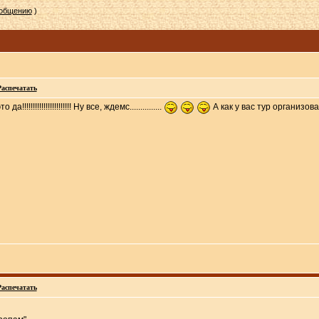
ообщению
)
Распечатать
!!!!!!!!!!!!!!!!!! Ну все, ждемс...............
А как у вас тур организов
Распечатать