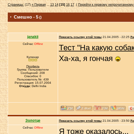
Страницы:
(17)
« Первая
...
13
14
[15]
16
17
(
Перейти к первому непрочитанном
Смешно - 5
()
janakii
Показать ссылку этой темы
21.04.2005 - 22:25
Ра
Сейчас
Offline
Тест "На какую соба
Ха-ха, я гончая
Кулинар
Профиль
Группа: Пользователи
Сообщений: 208
Спасибок: 0
Пользователь №: 439
Регистрация: 15.07.2004
Откуда:
Delhi India
Золотце
Показать ссылку этой темы
21.04.2005 - 23:50
Ра
Сейчас
Offline
Я тоже оказалось...