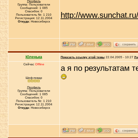
Профиль
Группа: Пользователи
Сообщений: 1 085
Спасибок: 0
http://www.sunchat.r
Пользователь №: 1 210
Регистрация: 12.11.2004
Откуда:
Новосибирск
сохранить
Юленька
Показать ссылку этой темы
22.04.2005 - 10:27
Ра
Сейчас
Offline
а я по результатам т
Шеф-повар
Профиль
Группа: Пользователи
Сообщений: 1 085
Спасибок: 0
Пользователь №: 1 210
Регистрация: 12.11.2004
Откуда:
Новосибирск
сохранить