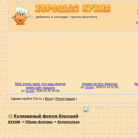
:
добавить в закладки
группа вконтакте
S
Здравствуйте Гость (
Вход
|
Регистрация
)
Кулинарный форум Хорошей
кухни
->
Общие форумы
->
Антресолька