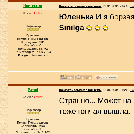
Настенька
Показать ссылку этой темы
22.04.2005 - 16:06
Ра
Сейчас
Offline
Юленька
И я борзая
Sinilga
Шеф-повар
Профиль
Группа: Пользователи
Сообщений: 981
Спасибок: 0
Пользователь №: 92
Регистрация: 15.06.2004
Откуда:
Неизвестно
сохранить
Pawel
Показать ссылку этой темы
22.04.2005 - 16:08
Ра
Сейчас
Offline
Странно... Может на
тоже гончая вышла.
Шеф-повар
Профиль
Группа: Пользователи
Сообщений: 554
Спасибок: 1
Пользователь №: 2 392