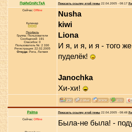
ПрИкОлИсТкА
Показать ссылку этой темы
22.04.2005 - 08:17
Ра
Сейчас
Offline
Nusha
kiwi
Кулинар
Профиль
Liona
Группа: Пользователи
Сообщений: 191
Спасибок: 0
И я, и я, и я - того 
Пользователь №: 2 330
Регистрация: 22.02.2005
Откуда:
Рига, Латвия
пуделёк!
Janochka
Хи-хи!
Palma
Показать ссылку этой темы
22.04.2005 - 08:48
Ра
Сейчас
Offline
Была-не была! - под