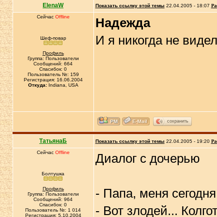
ElenaW
Показать ссылку этой темы
22.04.2005 - 18:07
Ра
Сейчас
Offline
Надежда
И я никогда не виде
Шеф-повар
Профиль
Группа: Пользователи
Сообщений: 664
Спасибок: 0
Пользователь №: 159
Регистрация: 16.06.2004
Откуда:
Indiana, USA
сохранить
ТатьянаБ
Показать ссылку этой темы
22.04.2005 - 19:20
Ра
Сейчас
Offline
Диалог с дочерью
Болтушка
Профиль
- Папа, меня сегодня
Группа: Пользователи
Сообщений: 964
Спасибок: 0
- Вот злодей... Колг
Пользователь №: 1 014
Регистрация: 5.10.2004