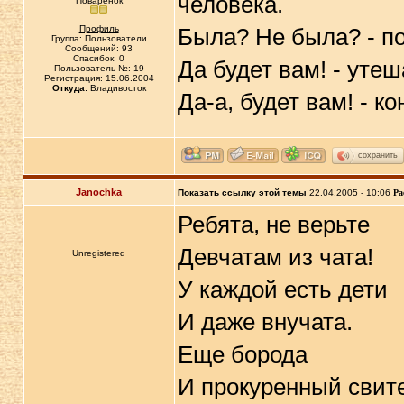
человека.
Поварёнок
Профиль
Была? Не была? - по
Группа: Пользователи
Сообщений: 93
Спасибок: 0
Да будет вам! - утеш
Пользователь №: 19
Регистрация: 15.06.2004
Откуда:
Владивосток
Да-а, будет вам! - к
сохранить
Janochka
Показать ссылку этой темы
22.04.2005 - 10:06
Ра
Ребята, не верьте
Девчатам из чата!
Unregistered
У каждой есть дети
И даже внучата.
Еще борода
И прокуренный свит