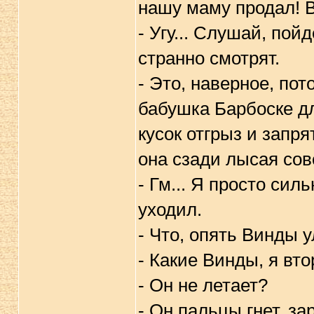
нашу маму продал! В
- Угу... Слушай, пой
странно смотрят.
- Это, наверное, пот
бабушка Барбоске дл
кусок отгрыз и запр
она сзади лысая со
- Гм... Я просто сил
уходил.
- Что, опять Винды 
- Какие Винды, я вт
- Он не летает?
- Он пальцы гнет, зар