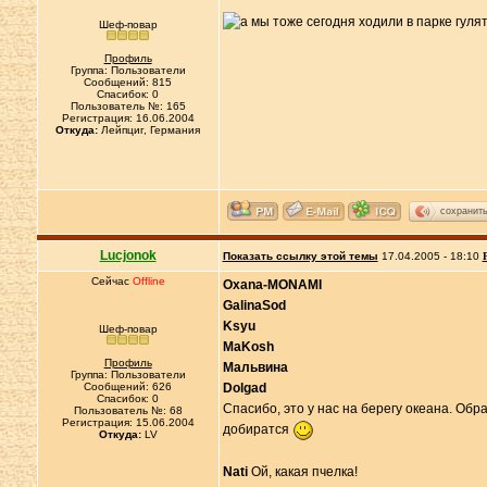
Шеф-повар
Профиль
Группа: Пользователи
Сообщений: 815
Спасибок: 0
Пользователь №: 165
Регистрация: 16.06.2004
Откуда:
Лейпциг, Германия
сохранит
Lucjonok
Показать ссылку этой темы
17.04.2005 - 18:10
Сейчас
Offline
Oxana-MONAMI
GalinaSod
Ksyu
Шеф-повар
MaKosh
Профиль
Мальвина
Группа: Пользователи
Сообщений: 626
Dolgad
Спасибок: 0
Спасибо, это у нас на берегу океана. Обр
Пользователь №: 68
Регистрация: 15.06.2004
добиратся
Откуда:
LV
Nati
Ой, какая пчелка!