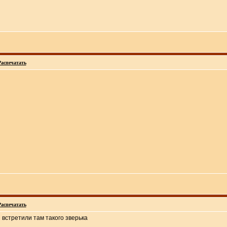
Распечатать
Распечатать
и встретили там такого зверька