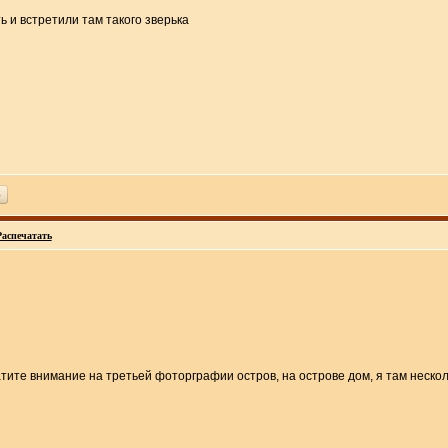
ь
Распечатать
атите внимание на третьей фоторграфии остров, на острове дом, я там неско