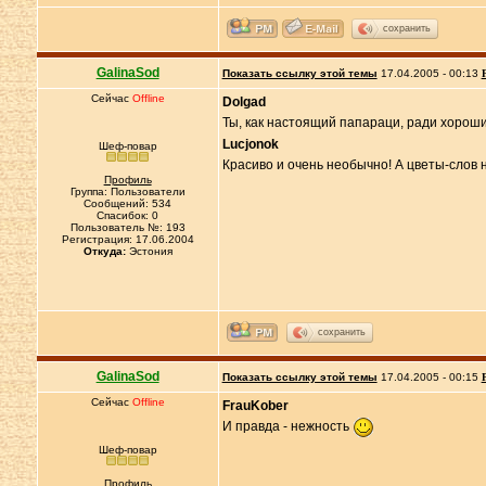
сохранить
GalinaSod
Показать ссылку этой темы
17.04.2005 - 00:13
Сейчас
Offline
Dolgad
Ты, как настоящий папараци, ради хорош
Lucjonok
Шеф-повар
Красиво и очень необычно! А цветы-слов 
Профиль
Группа: Пользователи
Сообщений: 534
Спасибок: 0
Пользователь №: 193
Регистрация: 17.06.2004
Откуда:
Эстония
сохранить
GalinaSod
Показать ссылку этой темы
17.04.2005 - 00:15
Сейчас
Offline
FrauKober
И правда - нежность
Шеф-повар
Профиль