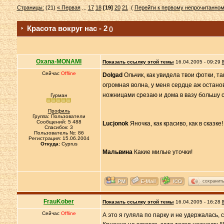
Страницы:
(21)
« Первая
...
17
18
[19]
20
21
(
Перейти к первому непрочитанно
Красота вокруг нас - 2
()
Oxana-MONAMI
Показать ссылку этой темы
16.04.2005 - 09:29
Сейчас
Offline
Dolgad
Ольчик, как увидела твои фотки, та
огромная волна, у меня сердце аж остано
ножницами срезаю и дома в вазу большу ст
Гурман
Профиль
Группа: Пользователи
Сообщений: 5 488
Lucjonok
Яночка, как красиво, как в сказке!
Спасибок: 3
Пользователь №: 86
Регистрация: 15.06.2004
Откуда:
Cyprus
Мальвина
Какие милые уточки!
сохранит
FrauKober
Показать ссылку этой темы
16.04.2005 - 16:28
Сейчас
Offline
А это я гуляла по парку и не удержалась, 