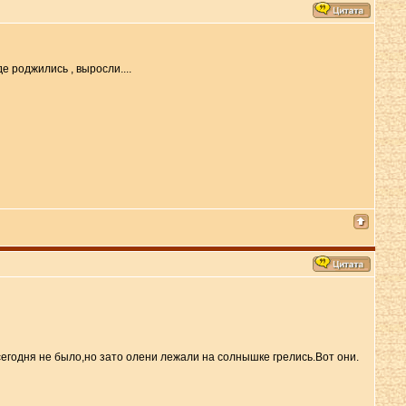
е роджились , выросли....
сегодня не было,но зато олени лежали на солнышке грелись.Вот они.