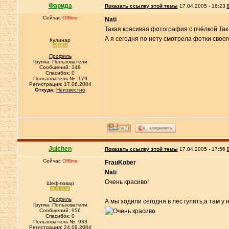
Фарида
Показать ссылку этой темы
17.04.2005 - 16:23
Сейчас
Offline
Nati
Такая красивая фотография с пчёлкой.Так 
А я сегодня по нету смотрела фотки своего
Кулинар
Профиль
Группа: Пользователи
Сообщений: 348
Спасибок: 0
Пользователь №: 179
Регистрация: 17.06.2004
Откуда:
Неизвестно
сохранить
Julchen
Показать ссылку этой темы
17.04.2005 - 17:56
Сейчас
Offline
FrauKober
Nati
Oчень красивo!
Шеф-повар
Профиль
А мы ходили сегодня в лес гулять,а там 
Группа: Пользователи
Сообщений: 956
Спасибок: 0
Пользователь №: 933
Регистрация: 24.09.2004