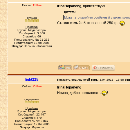
Сейчас
Offline
IrinaHopaneng
, приветствую!
цитата:
Может это какой-то особенный стакан, кото
Гурман
Стакан самый обыкновенный 250-гр.
Профиль
Группа: Модераторы
Сообщений: 3 360
Спасибок: 66
Пользователь №: 21 252
Регистрация: 13.08.2008
Откуда:
Польша - Казахстан
сохранить
light225
Показать ссылку этой темы
3.04.2013 - 16:58
Рас
Сейчас
Offline
IrinaHopaneng
Ирина, добро пожаловать
!
гуд-куковка
Профиль
Группа: Модераторы
Сообщений: 22 497
Спасибок: 470
Пользователь №: 2 847
Регистрация: 12.04.2005
Откуда:
Израиль