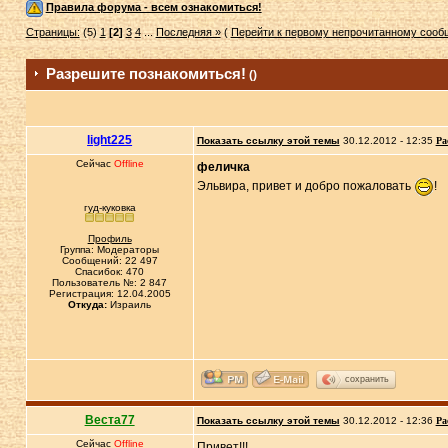
Правила форума - всем ознакомиться!
Страницы:
(5)
1
[2]
3
4
...
Последняя »
(
Перейти к первому непрочитанному соо
Разрешите познакомиться!
()
light225
Показать ссылку этой темы
30.12.2012 - 12:35
Ра
Сейчас
Offline
феличка
Эльвира, привет и добро пожаловать
!
гуд-куковка
Профиль
Группа: Модераторы
Сообщений: 22 497
Спасибок: 470
Пользователь №: 2 847
Регистрация: 12.04.2005
Откуда:
Израиль
сохранить
Веста77
Показать ссылку этой темы
30.12.2012 - 12:36
Ра
Сейчас
Offline
Привет!!!