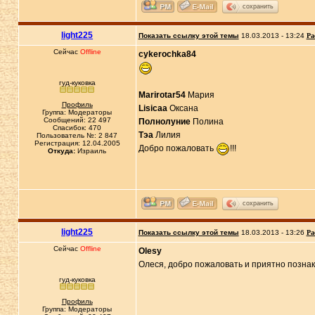
сохранить
light225
Показать ссылку этой темы
18.03.2013 - 13:24
Ра
Сейчас
Offline
cykerochka84
гуд-куковка
Marirotar54
Мария
Профиль
Lisicaa
Оксана
Группа: Модераторы
Сообщений: 22 497
Полнолуние
Полина
Спасибок: 470
Тэа
Лилия
Пользователь №: 2 847
Регистрация: 12.04.2005
Добро пожаловать
!!!
Откуда:
Израиль
сохранить
light225
Показать ссылку этой темы
18.03.2013 - 13:26
Ра
Сейчас
Offline
Olesy
Олеся, добро пожаловать и приятно позна
гуд-куковка
Профиль
Группа: Модераторы