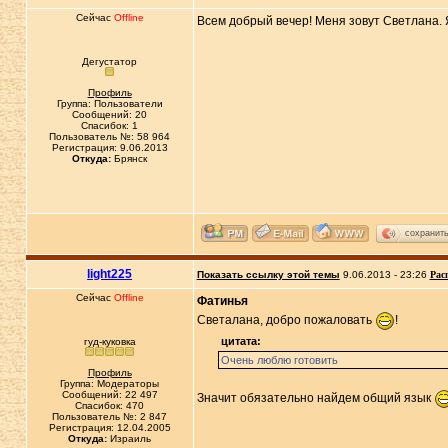
Сейчас
Offline
Всем добрый вечер! Меня зовут Светлана. 
Дегустатор
Профиль
Группа: Пользователи
Сообщений: 20
Спасибок: 1
Пользователь №: 58 964
Регистрация: 9.06.2013
Откуда:
Брянск
сохранит
light225
Показать ссылку этой темы
9.06.2013 - 23:26
Рас
Сейчас
Offline
Фатинья
Светалана, добро пожаловать
!
цитата:
гуд-куковка
Очень люблю готовить
Профиль
Группа: Модераторы
Сообщений: 22 497
Значит обязательно найдем общий язык
Спасибок: 470
Пользователь №: 2 847
Регистрация: 12.04.2005
Откуда:
Израиль