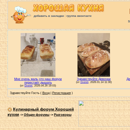
:
добавить в закладки
группа вконтакте
S
Здравствуйте Гость (
Вход
|
Регистрация
)
Кулинарный форум Хорошей
кухни
->
Общие форумы
->
Разговоры